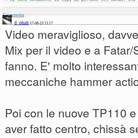
sopratutto considerando l'impr
Commenta
utilizzo.
d_phatt
17-08-23 13.17
Video meraviglioso, davve
Mix per il video e a Fatar/
fanno. E' molto interessant
meccaniche hammer actio
Poi con le nuove TP110
aver fatto centro, chissà 