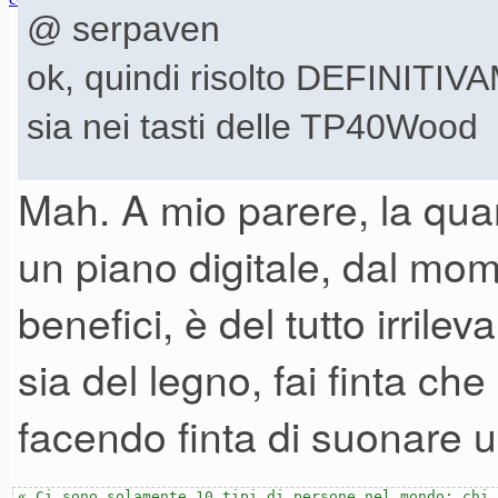
16-08-23 22.19
@ serpaven
ok, quindi risolto DEFINITIV
sia nei tasti delle TP40Wood
Mah. A mio parere, la quant
le TP40 wood ha uno strato str
un piano digitale, dal mom
nuova TP400 wood ha solo l'im
benefici, è del tutto irrile
sia del legno, fai finta che
per un utilizzo in casa/studio
sui miei tasti e non solo una fi
facendo finta di suonare u
mi rendo conto che per un utili
« Ci sono solamente 10 tipi di persone nel mondo: chi 