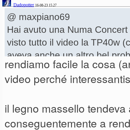
calibrazione...
Dadopotter
16-08-23 15.27
@ maxpiano69
Hai avuto una Numa Concert
visto tutto il video la TP40w
aveva anche un altro bel prob
rendiamo facile la cosa (an
video perché interessanti
il legno massello tendeva 
conseguentemente a rende