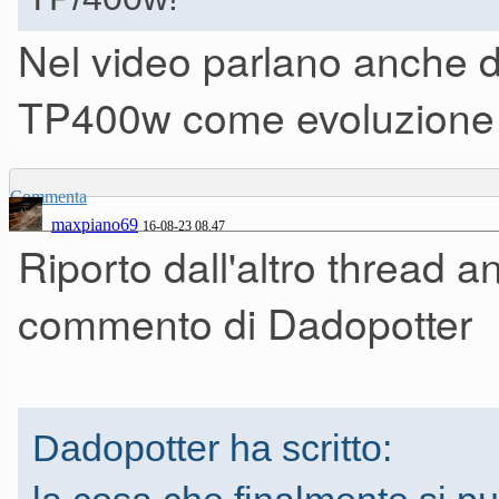
dietro la progettazione e la r
Nel video parlano anche d
complimenti a Fatar e a Clau
TP400w come evoluzione d
Commenta
maxpiano69
16-08-23 08.47
Riporto dall'altro thread 
commento di Dadopotter
Dadopotter ha scritto: