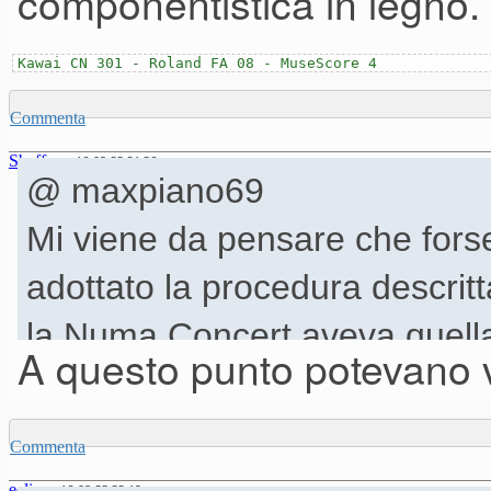
componentistica in legno.
Kawai CN 301 - Roland FA 08 - MuseScore 4
Commenta
Sbaffone
16-08-23 21.36
@ maxpiano69
Mi viene da pensare che fors
adottato la procedura descrit
la Numa Concert aveva quella
A questo punto potevano v
permetteva all'utente di farsi
curva velocity (su tutta la ta
Commenta
fa Pianoteq, funzione che p
eclipse