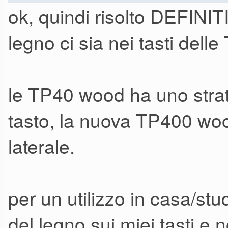
ok, quindi risolto DEFIN
il legno massello tendeva a m
legno ci sia nei tasti del
conseguentemente a rendere “
peggiorandone le performance
le TP40 wood ha uno strato
con la tp400w (che in realtà 
matrice di finitura) che è in 
tasto, la nuova TP400 wood
laterale.
per un utilizzo in casa/st
del legno sui miei tasti e n