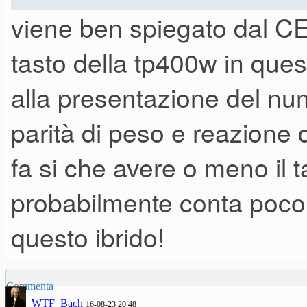
viene ben spiegato dal CE
le TP40 wood ha uno strato str
tasto della tp400w in que
nuova TP400 wood ha solo l'im
alla presentazione del nu
parità di peso e reazione 
per un utilizzo in casa/studio
sui miei tasti e non solo una fi
fa si che avere o meno il t
mi rendo conto che per un utili
probabilmente conta poco
sopratutto considerando l'impr
questo ibrido!
utilizzo.
Commenta
WTF_Bach
16-08-23 20.48