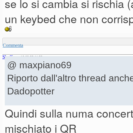
se lo si cambia si rischia 
un keybed che non corrispo
Commenta
Sbaffone
16-08-23 11.33
@ maxpiano69
Riporto dall'altro thread anc
Dadopotter
Quindi sulla numa conce
Dadopotter ha scritto:
mischiato i QR