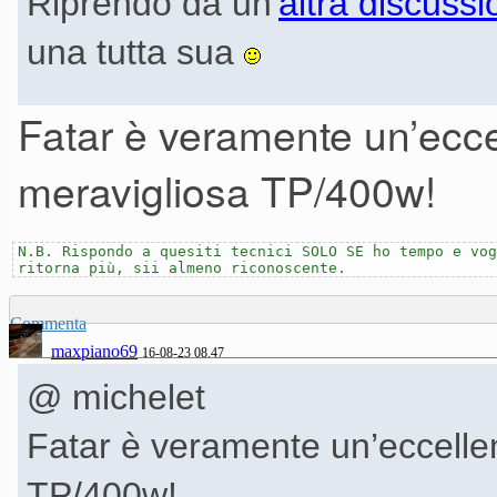
Riprendo da un'
altra discuss
una tutta sua
Fatar è veramente un’ecce
GianfrixMG ha scritto:
meravigliosa TP/400w!
Per chi fosse curioso, video
N.B. Rispondo a quesiti tecnici SOLO SE ho tempo e vog
mostrano anche come prod
ritorna più, sii almeno riconoscente.
https://www.youtube.com
Commenta
maxpiano69
16-08-23 08.47
@ michelet
Video davvero ben fatto, a mio 
Fatar è veramente un’eccellen
che sono interessati a capire 
TP/400w!