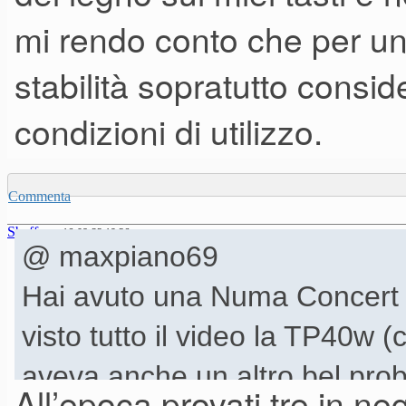
mi rendo conto che per un u
stabilità sopratutto consid
condizioni di utilizzo.
Commenta
Sbaffone
16-08-23 19.36
@ maxpiano69
Hai avuto una Numa Concert
visto tutto il video la TP40w
aveva anche un altro bel prob
All’epoca provati tre in ne