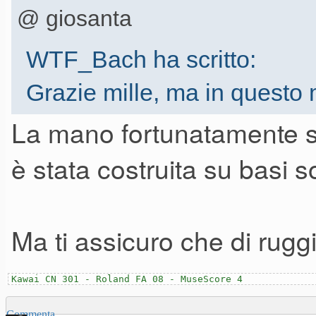
@ giosanta
WTF_Bach ha scritto:
Grazie mille, ma in questo 
suono sono molto arrugginit
La mano fortunatamente s
è stata costruita su basi s
Averne di questa ruggine...
Ma ti assicuro che di ruggi
Kawai CN 301 - Roland FA 08 - MuseScore 4
Commenta