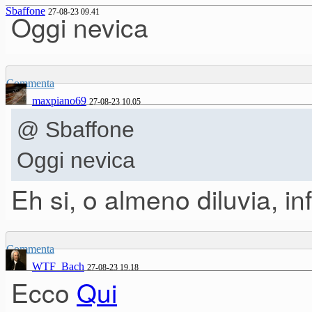
Sbaffone
27-08-23 09.41
Oggi nevica
Commenta
maxpiano69
27-08-23 10.05
@ Sbaffone
Oggi nevica
Eh si, o almeno diluvia, infa
Commenta
WTF_Bach
27-08-23 19.18
Ecco
Qui