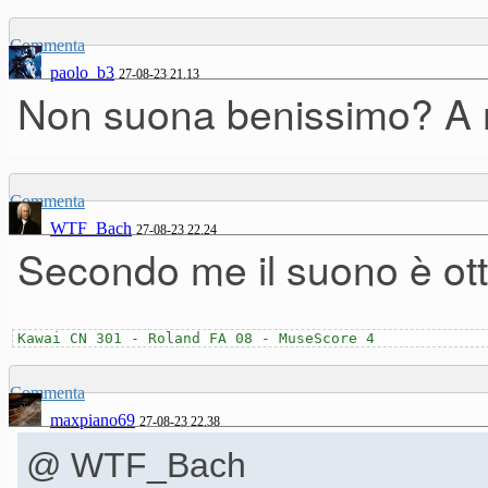
Commenta
paolo_b3
27-08-23 21.13
Non suona benissimo? A me
Commenta
WTF_Bach
27-08-23 22.24
Secondo me il suono è ot
Kawai CN 301 - Roland FA 08 - MuseScore 4
Commenta
maxpiano69
27-08-23 22.38
@ WTF_Bach