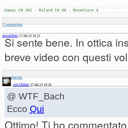
Kawai CN 301 - Roland FA 08 - MuseScore 4
Commenta
anonimo
27-08-23 19.21
Si sente bene. In ottica i
breve video con questi vol
Commenta
cecchino
27-08-23 19.26
@ WTF_Bach
Ecco
Qui
Ottimo! Ti ho commentato