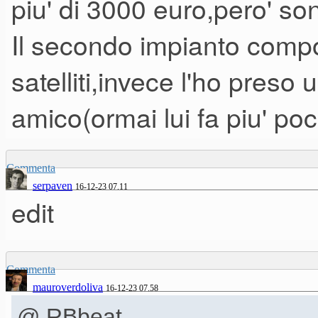
piu' di 3000 euro,pero' son
Il secondo impianto compos
satelliti,invece l'ho preso
amico(ormai lui fa piu' poch
Commenta
serpaven
16-12-23 07.11
edit
Commenta
mauroverdoliva
16-12-23 07.58
@ RBbeat