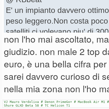
E' un impianto davvero ottimo
peso leggero.Non costa poco 
satelliti ci volevano piu' di 3
non l'ho mai ascoltato, ma
spesi.
giudizio. non male 2 top 
Il secondo impianto composto da
euro, è una bella cifra pe
preso usato da un mio carissi
sarei davvero curioso di s
serate in giro vista l'età).
nella mia zona non l'ho ma
VJ Mauro Verdoliva # Denon PrimeGo+ # MacBook Air M1 #
Shure GLXD Beta 58 # TC Helicon T1