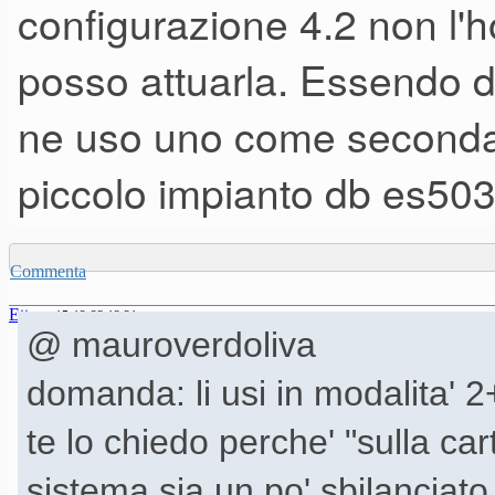
configurazione 4.2 non l'h
posso attuarla. Essendo du
ne uso uno come seconda 
piccolo impianto db es503
Commenta
Ettore
15-12-23 12.21
@ mauroverdoliva
domanda: li usi in modalita' 
te lo chiedo perche' "sulla car
sistema sia un po' sbilanciato