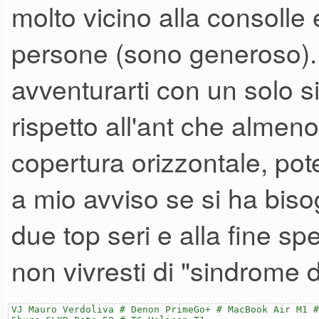
risposta e' stata ottimamente
molto vicino alla consolle
di ascoltarlo o di provarlo?
persone (sono generoso). 
avventurarti con un solo
rispetto all'ant che almen
copertura orizzontale, pote
a mio avviso se si ha biso
due top seri e alla fine sp
non vivresti di "sindrome
VJ Mauro Verdoliva # Denon PrimeGo+ # MacBook Air M1 #