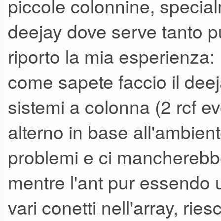
piccole colonnine, special
dei pareri su questo impianto
deejay dove serve tanto pun
voi ha avuto modo di ascoltar
riporto la mia esperienza:
potuto ascoltarlo durante un
matrimonio e nell'altra postaz
come sapete faccio il deej
sposi,c'era un DJ e Musicista
sistemi a colonna (2 rcf e
rimasto veramente colpito dall
alterno in base all'ambient
di questo impianto,sincerame
problemi e ci mancherebbe
potenza,oltre che ad un'ottim
mentre l'ant pur essendo
questo DJ e' anche un ottimo 
vari conetti nell'array, ri
come si comportava anche dura