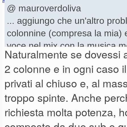
RBbeat
14-12-23 18.30
@ mauroverdoliva
... aggiungo che un'altro prob
colonnine (compresa la mia) e' 
voce nel mix con la musica 
Naturalmente se dovessi ac
volumi sostenuti e fidati che 
2 colonne e in ogni caso il
1997 che sono sempre io...
privati al chiuso e, al mas
leggerai che sono anche dj, tu
troppo spinte. Anche perch
preparava velocemente a fare 
stata una preziosa universita'
richiesta molta potenza, h
che porto in giro per locali 
composto da due sub e quat