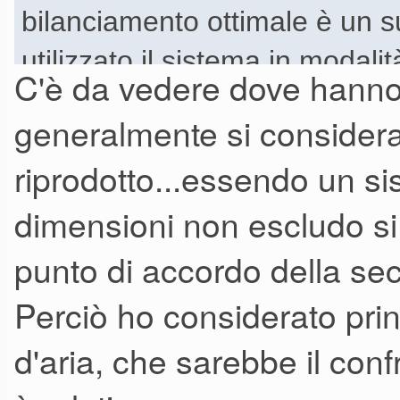
permette di percepire maggio
bilanciamento ottimale è un s
utilizzato il sistema in modali
C'è da vedere dove hanno
il taglio di crossover.
generalmente si considera
riprodotto...essendo un s
dimensioni non escludo si 
punto di accordo della s
Perciò ho considerato pri
d'aria, che sarebbe il conf