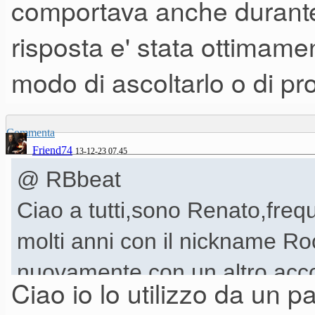
comportava anche durante i
risposta e' stata ottimame
modo di ascoltarlo o di pr
Commenta
Friend74
13-12-23 07.45
@ RBbeat
Ciao a tutti,sono Renato,frequ
molti anni con il nickname R
nuovamente con un altro acc
Ciao io lo utilizzo da un p
non riesco piu' ad entrare co