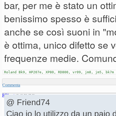
bar, per me è stato un ott
dei pareri su questo impianto
benissimo spesso è suffic
voi ha avuto modo di ascoltar
anche se così suoni in "m
potuto ascoltarlo durante un
matrimonio e nell'altra postaz
è ottima, unico difetto se 
sposi,c'era un DJ e Musicista
frequenze medie. Comunqu
rimasto veramente colpito dall
Roland Bk9, HP207e, XP80, RD800, vr09, jm8, jm5, bk7m
di questo impianto,sincerame
potenza,oltre che ad un'ottim
Commenta
RBbeat
questo DJ e' anche un ottimo 
13-12-23 15.02
@ Friend74
come si comportava anche dura
Ciao io lo utilizzo da un paio 