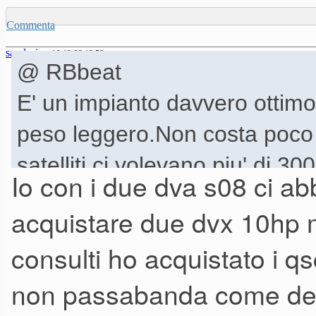
Commenta
sandrojoe
16-12-23 12.58
@ RBbeat
E' un impianto davvero ottimo
peso leggero.Non costa poco 
satelliti ci volevano piu' di 3
Io con i due dva s08 ci a
spesi.
acquistare due dvx 10hp m
Il secondo impianto composto da
consulti ho acquistato i q
preso usato da un mio carissi
non passabanda come dett
serate in giro vista l'età).