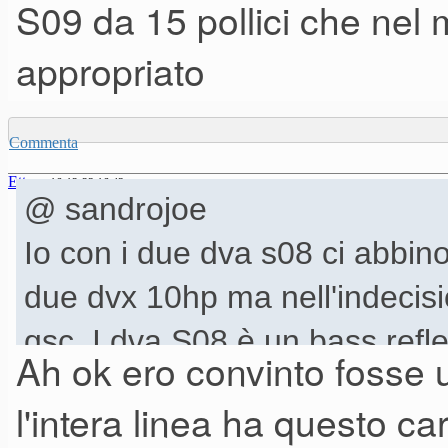
S09 da 15 pollici che nel 
appropriato
Commenta
Ettore
16-12-23 16.43
@ sandrojoe
Io con i due dva s08 ci abbin
due dvx 10hp ma nell'indecisio
qsc. I dva S08 è un bass ref
Ah ok ero convinto fosse 
Ettore il passabanda è S09 da
l'intera linea ha questo c
era più appropriato