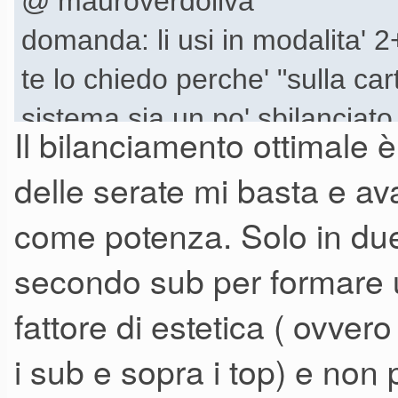
@ mauroverdoliva
domanda: li usi in modalita' 
te lo chiedo perche' "sulla car
sistema sia un po' sbilanciato
Il bilanciamento ottimale 
sovrastare i due sub, mi sbag
delle serate mi basta e a
come potenza. Solo in due 
secondo sub per formare u
fattore di estetica ( ovve
i sub e sopra i top) e non