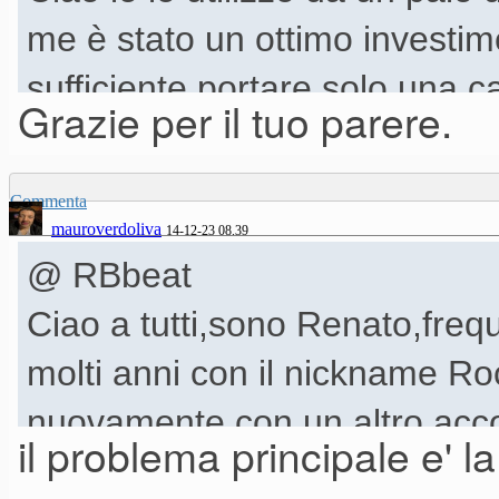
risposta e' stata ottimamente
me è stato un ottimo investi
di ascoltarlo o di provarlo?
sufficiente portare solo una 
Grazie per il tuo parere.
ma la diffusione del suono è o
carente nelle frequenze medi
Commenta
mauroverdoliva
14-12-23 08.39
@ RBbeat
Ciao a tutti,sono Renato,frequ
molti anni con il nickname R
nuovamente con un altro acc
il problema principale e' 
non riesco piu' ad entrare co