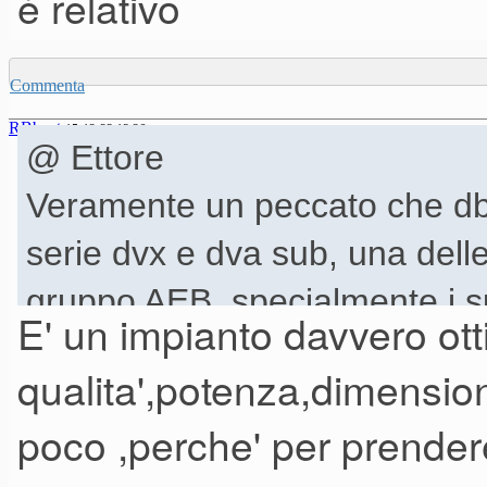
è relativo
Commenta
RBbeat
15-12-23 13.26
@ Ettore
Veramente un peccato che db
serie dvx e dva sub, una del
gruppo AEB, specialmente i s
E' un impianto davvero ot
caricamento in passabanda, u
qualita',potenza,dimensio
poco ,perche' per prendere