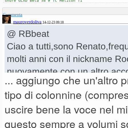
Shure GLXD Beta 58 # TC Helicon T1
Commenta
mauroverdoliva
14-12-23 09.18
@ RBbeat
Ciao a tutti,sono Renato,frequ
molti anni con il nickname R
nuovamente con un altro acc
... aggiungo che un'altro 
non riesco piu' ad entrare co
tipo di colonnine (compresa 
dei pareri su questo impianto
uscire bene la voce nel m
voi ha avuto modo di ascoltar
questo sempre a volumi sos
potuto ascoltarlo durante un