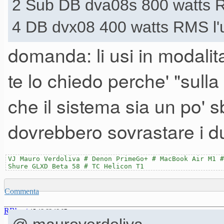
2 Sub DB dva08s 800 watts RM
4 DB dvx08 400 watts RMS l'u
domanda: li usi in modalit
te lo chiedo perche' "sulla
che il sistema sia un po' s
dovrebbero sovrastare i d
VJ Mauro Verdoliva # Denon PrimeGo+ # MacBook Air M1 #
Shure GLXD Beta 58 # TC Helicon T1
Commenta
RBbeat
15-12-23 12.07