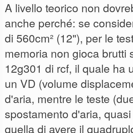
A livello teorico non dovr
sovrastare i due sub, mi sbag
anche perché: se consider
di 560cm² (12"), per le te
memoria non gioca brutti 
12g301 di rcf, il quale h
un VD (volume displacemen
d'aria, mentre le teste (
spostamento d'aria, quasi
quella di avere il quadrup