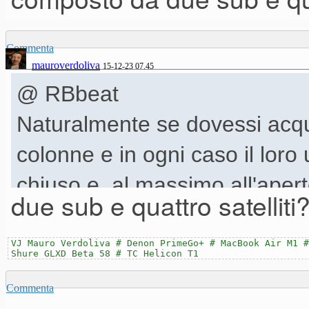
Commenta
mauroverdoliva
15-12-23 07.45
@ RBbeat
Naturalmente se dovessi acqui
colonne e in ogni caso il loro u
chiuso e, al massimo all'apert
due sub e quattro satelliti?
Anche perché per quelle situa
potenza, ho già un signor im
VJ Mauro Verdoliva # Denon PrimeGo+ # MacBook Air M1 #
Shure GLXD Beta 58 # TC Helicon T1
quattro satelliti.
Commenta