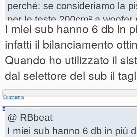
perché: se consideriamo la pi
per le teste 200cm² a woofer 
I miei sub hanno 6 db in più
scherzi, il sub monta un oem d
infatti il bilanciamento ott
xmax di 7mm, equivalente ad
Quando ho utilizzato il si
3.9lt di spostamento d'aria, 
dal selettore del sub il tag
appena 2lt di spostamento d'a
sarebbe quella di avere il qu
Commenta
parte del sub, quindi un 15" c
Ettore
15-12-23 12.55
tale da avere i fatidici 6db di
@ RBbeat
satellite, ma anche il "solo" do
I miei sub hanno 6 db in più di S