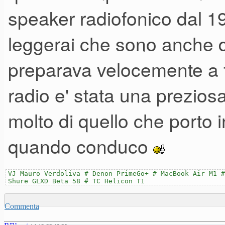
matrimonio e nell'altra postaz
speaker radiofonico dal 1
sposi,c'era un DJ e Musicista
leggerai che sono anche dj,
rimasto veramente colpito dall
preparava velocemente a f
di questo impianto,sincerame
radio e' stata una prezios
potenza,oltre che ad un'ottim
molto di quello che porto in
questo DJ e' anche un ottimo 
quando conduco
come si comportava anche dura
risposta e' stata ottimamente
VJ Mauro Verdoliva # Denon PrimeGo+ # MacBook Air M1 #
Shure GLXD Beta 58 # TC Helicon T1
di ascoltarlo o di provarlo?
Commenta