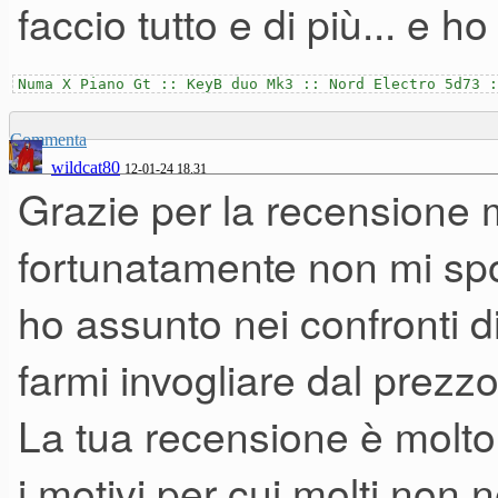
faccio tutto e di più... e ho 
fascia, non avrà necessità di
blasonati.
trovarlo utile in contesti live
Calcisticamente, lo potremmo 
Numa X Piano Gt :: KeyB duo Mk3 :: Nord Electro 5d73 :
la mia personale scelta di pro
anche i mediani. alla fine, s
Commenta
aggiungere un po' di polifonia
wildcat80
12-01-24 18.31
squadra.
Grazie per la recensione m
Take 5, senza imbarcarmi in 
fortunatamente non mi spo
Devo dire che, in quello che 
In definitiva, non è nulla di 
ho assunto nei confronti d
e sonicamente lo sento meglio 
suona bene.
farmi invogliare dal prezzo
blasonati.
E non suona bene "per il prezz
Calcisticamente, lo potremmo 
La tua recensione è molto
VCO con queste caratteristich
anche i mediani. alla fine, s
esborsi) ma suona bene - e a 
i motivi per cui molti non 