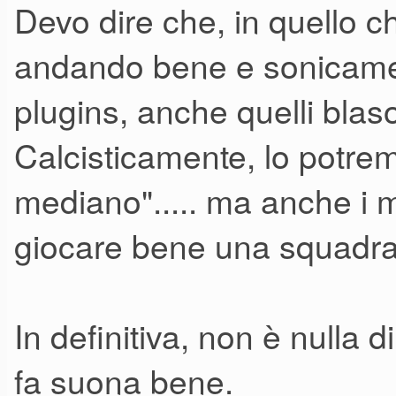
Devo dire che, in quello ch
questo P-800 che con il nett
andando bene e sonicament
via perchè proprio "non mi ci 
plugins, anche quelli blaso
del Prophet 08 che mi piaceva 
Calcisticamente, lo potre
sonoro).
mediano"..... ma anche i me
Tuttavia ripeto: è un fatto a
giocare bene una squadra
- SEGUE -
In definitiva, non è nulla
fa suona bene.