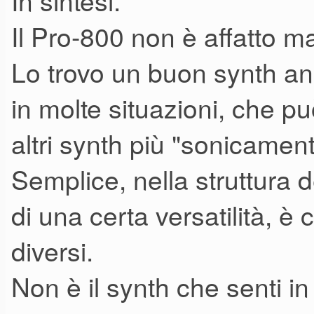
In sintesi.
Il Pro-800 non è affatto ma
Grande pregio (opinione perso
Lo trovo un buon synth ana
Il suono, il suono nudo e cru
in molte situazioni, che 
Gli effetti si possono aggiung
Magari un buon distorsore ana
altri synth più "sonicament
Non avendo la "spinta" di cert
Semplice, nella struttura
compressore "tipo 1176" potr
di una certa versatilità, è
Se manca il suono di base, tu
diversi.
effetti che tengano.
Non è il synth che senti in
In questo caso, il P-800 se l