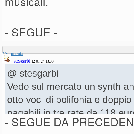
musicali.
- SEGUE -
Commenta
stesgarbi
12-01-24 13.33
@ stesgarbi
Vedo sul mercato un synth an
otto voci di polifonia e doppio
pagabili in tre rate da 118 eur
- SEGUE DA PRECEDEN
Potevo resistere?......... NO