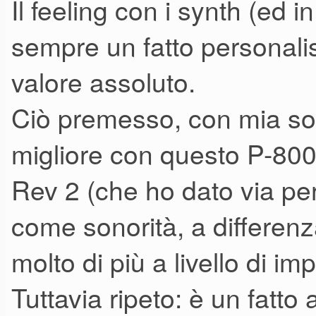
Il feeling con i synth (ed i
Il suono diviene ancor più "r
sempre un fatto personal
Chorus (rigorosamente in sen
valore assoluto.
filosofia).
In sintesi, i VCO non hanno il
Ciò premesso, con mia so
con il mio Take 5) e li trovo 
migliore con questo P-800
come ci si aspetta dai VCO.
Rev 2 (che ho dato via per
come sonorità, a differen
Analogo discorso per il filtro.
molto di più a livello di im
Un buon 24db senza troppe pr
Tuttavia ripeto: è un fatt
(e questo è un pregio) .