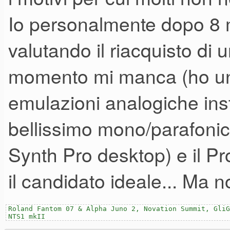
squadra.
che sa fare.
Io personalmente dopo 8 me
valutando il riacquisto di 
In definitiva, non è nulla di 
L'importante è che chi lo acq
momento mi manca (ho un
suona bene.
Prophet, sia consapevole delle
emulazioni analogiche ins
E non suona bene "per il prezz
questo synth può rendere al s
VCO con queste caratteristich
bellissimo mono/parafoni
programmarlo a dovere.
esborsi) ma suona bene - e a 
Synth Pro desktop) e il Pr
che sa fare.
Ho la sensazione che lo terrò
il candidato ideale... Ma n
L'importante è che chi lo acq
Roland Fantom 07 & Alpha Juno 2, Novation Summit, GliG
NTS1 mkII