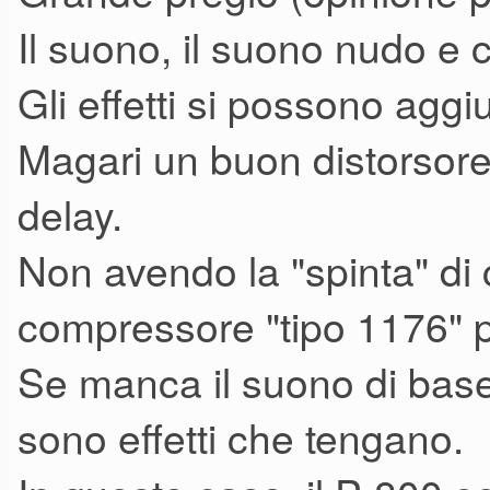
Il suono, il suono nudo e 
bassi e le ottave medie.
Un po' debole, invece, nelle o
Gli effetti si possono agg
aspettare "screaming leads".
Magari un buon distorsore
.
delay.
I suoi VCO non sono eccezion
Non avendo la "spinta" di 
carattere, ma sono buoni (ques
compressore "tipo 1176" p
Deepmind, anche nell'onda a 
Se manca il suono di base,
corpo.
Trovo che il detuning dei due 
sono effetti che tengano.
organico, nel senso che non 