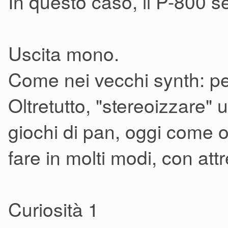
In questo caso, il P-800 s
che, ad esempio, non mi face
mio Andromeda).
Uscita mono.
Gli oscillatori sono anche abb
Come nei vecchi synth: p
somma delle classiche forme
Oltretutto, "stereoizzare
PWM continua.
giochi di pan, oggi come og
Di più, convogliando un LFO a
aggiunta la dente di sega, si 
fare in molti modi, con att
Roland", abbastanza corpose 
potendo poi utilizzare il s
Curiosità 1
come "complemento" per poten