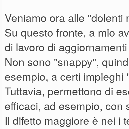
Veniamo ora alle "dolenti no
Mi è arrivato integro e ben co
Su questo fronte, a mio a
Collegato al PC con Synthrib
installazione) mi ha aggiorn
di lavoro di aggiornamenti
il firmware.
Non sono "snappy", quindi
Piccolino, compatto (sono rius
esempio, a certi impieghi "
incastrato sopra l' Hydrasynth
Tuttavia, permettono di e
moog" ) ha un aspetto solido, 
efficaci, ad esempio, con 
le membrane che sembrano sol
Il difetto maggiore è nei 
Tutto ha funzionato subito, m