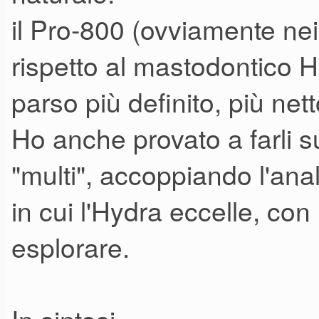
adatte ancbe alle ritmica e ne
il Pro-800 (ovviamente nei 
suoni "snappy".
rispetto al mastodontico
parso più definito, più net
Per quanto riguarda i soli, la p
Ho anche provato a farli 
suoni in monofonico rende il
"multi", accoppiando l'anal
punto di vista.
in cui l'Hydra eccelle, con 
I suoni escono belli grassi, 
piacevolmente "nodosi", "effi
esplorare.
buon Enzo
) ma sempre in u
P5 o di un Pro One.