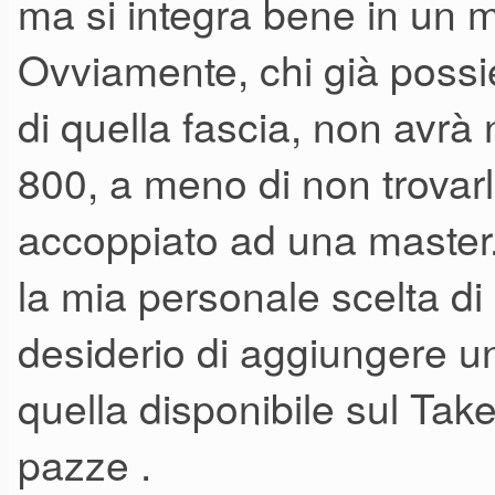
ma si integra bene in un m
Uscita mono.
Ovviamente, chi già possi
Come nei vecchi synth: per 
di quella fascia, non avrà
Oltretutto, "stereoizzare" un
800, a meno di non trovarlo 
pan, oggi come oggi è piuttost
accoppiato ad una master
con attrezzature o plugins ad
la mia personale scelta di 
desiderio di aggiungere un
Curiosità 1
Il feeling con i synth (ed in 
quella disponibile sul Tak
un fatto personalissimo, che 
pazze .
Ciò premesso, con mia sopres