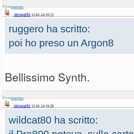
Prophet, sia consapevole delle
Commenta
questo synth può rendere al s
stesgarbi
12-01-24 19.22
ruggero ha scritto:
programmarlo a dovere.
poi ho preso un Argon8
Ho la sensazione che lo terrò
Bellissimo Synth.
Commenta
stesgarbi
12-01-24 19.28
wildcat80 ha scritto: