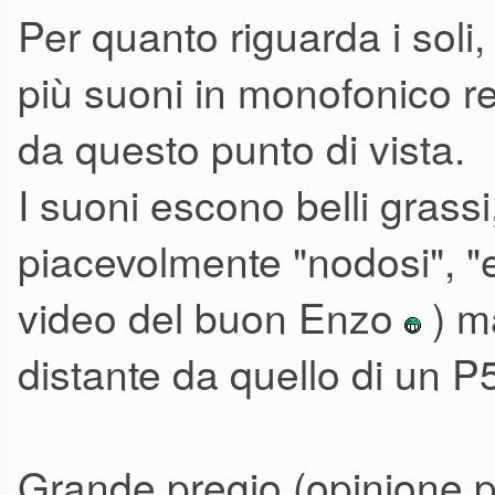
debbono fare illusioni.
Per quanto riguarda i soli, 
Il vecchio "P5 dei poveri", con
più suoni in monofonico r
dotato di una sua personalità
da questo punto di vista.
"mettere in crisi" i coni dei m
I suoni escono belli grass
800.
Quindi. niente confronti.
piacevolmente "nodosi", "
video del buon Enzo
) m
Trattandolo come un Synth qu
distante da quello di un P
non è affatto male.
Il suono è quello di un synth p
Grande pregio (opinione pe
semplice, ma ben suonante nei