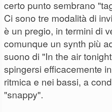
certo punto sembrano "tagl
E così, da un po' di giorni st
Ci sono tre modalità di in
è un pregio, in termini di v
Prima avvertenza.
comunque un synth più adat
I presets di fabbrica, come al so
suono di "In the air tonigh
Quindi, "metodo Enrico Cosmi"
spingersi efficacemente in
programmazione.
ritmica e nei bassi, a con
Seconda avvertenza.
"snappy".
Da ex possessore di un Prophe