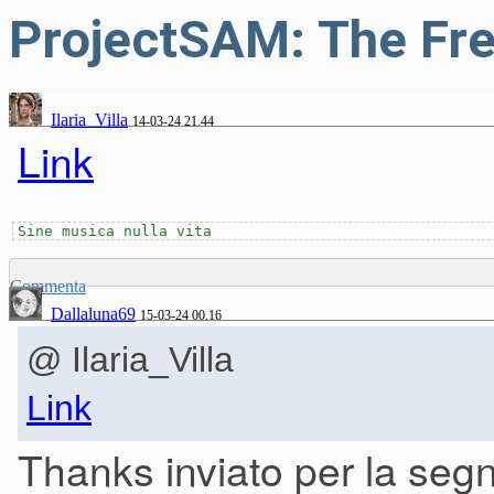
ProjectSAM: The Fre
Ilaria_Villa
14-03-24 21.44
Link
Sine musica nulla vita
Commenta
Dallaluna69
15-03-24 00.16
@ Ilaria_Villa
Link
Thanks inviato per la seg