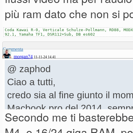
Comunque: approfitterei dell'
più ram dato che non si p
precedenti perchè voglio un pr
Coda Kawai R-0, Verticale Schulze-Pollmann, RD88, MODX
92.1, Yamaha TF1, DSR112+Sub, DB es602
L'alternativa sarebbe tra (displ
Commenta
- M4 Pro (CPU 14-core, GPU 
morgan74
11-11-24 14.41
Archiviazione SSD da 512GB
@ zaphod
- M4 Max (CPU 14-core, GPU
Ciao a tutti,
unificata, Archiviazione SSD 
credo sia al fine giunto il mo
Macbook pro del 2014, sempre
Secondo me ti basterebb
Dato che li acquisterei con p.i
assistenza) ma con qualche 
M4, e 16/24 giga RAM, po