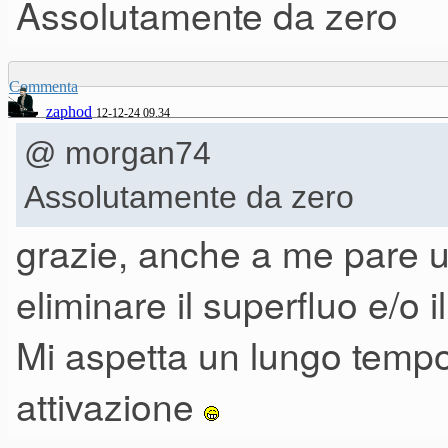
Assolutamente da zero
E ora comincia la sequela di
Commenta
zaphod
12-12-24 09.34
@ morgan74
Io vorrei un computer il più pul
Assolutamente da zero
sappia, sono:
grazie, anche a me pare 
- installare tutto da zero (vst,
Ravenscroft, ecc.)
eliminare il superfluo e/o il
- recuperare da un backup T
Mi aspetta un lungo tempo 
Con quest'ultima opzione,
gra
attivazione
librerie con codici di attivaz