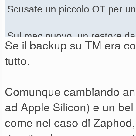
Scusate un piccolo OT per un
Sul mac nuovo, un restore da
Se il backup su TM era com
vecchio al nuovo mac anche 
tutto.
reistallati ognuno di nuovo (
Comunque cambiando anche
ad Apple Silicon) e un bel
come nel caso di Zaphod,