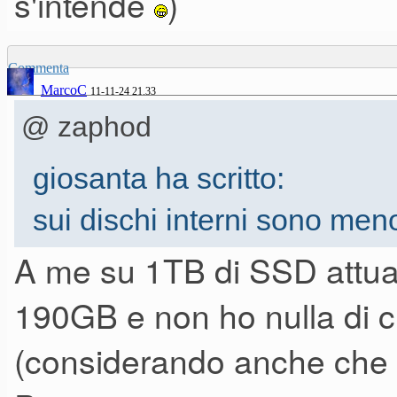
s'intende
)
Commenta
MarcoC
11-11-24 21.33
@ zaphod
giosanta ha scritto:
sui dischi interni sono me
avere i lavori su dischi este
A me su 1TB di SSD attual
190GB e non ho nulla di che
(considerando anche che 
io ho vari NAS in casa, in pi
ho 10 Tb di iCloud...