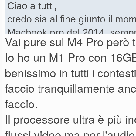
Ciao a tutti,
credo sia al fine giunto il mo
Macbook pro del 2014, sempre
Vai pure sul M4 Pro però t
assistenza) ma con qualche 
Io ho un M1 Pro con 16GB
facilmente superabile), corni
benissimo in tutti i contesti
sfaldando, batteria da sostitu
faccio tranquillamente anc
cambiano più) e problemi di "
un po' il Ravenscroft di Uvi, c
faccio.
5/6 secondi dopo l'apertura.
Il processore ultra è più i
flussi video ma per l'audi