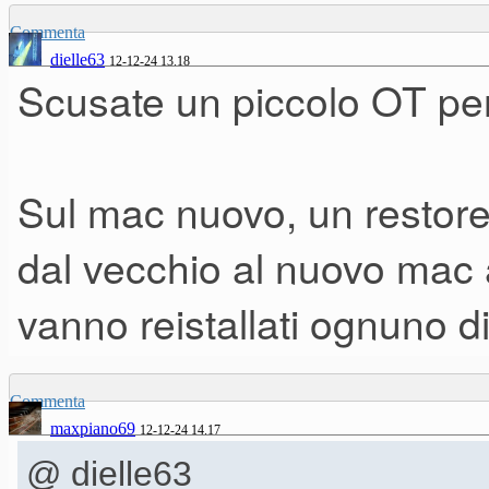
portarmi dietro del ciarpame in
Commenta
dielle63
12-12-24 13.18
Scusate un piccolo OT per
Che mi consigliate?
Sul mac nuovo, un restor
dal vecchio al nuovo mac 
vanno reistallati ognuno 
Commenta
maxpiano69
12-12-24 14.17
@ dielle63