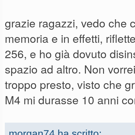
Archiviazione SSD da 512GB
grazie ragazzi, vedo che c
- M4 Max (CPU 14-core, GPU
memoria e in effetti, riflet
unificata, Archiviazione SSD 
256, e ho già dovuto disins
Dato che li acquisterei con p.i
spazio ad altro. Non vorre
dissimile.
troppo presto, visto che 
La domanda è se vale la pen
M4 mi durasse 10 anni com
avere un processore più perf
L'uso sarebbe prettamente mu
collaterale di navigazione, m
morgan74 ha scritto: