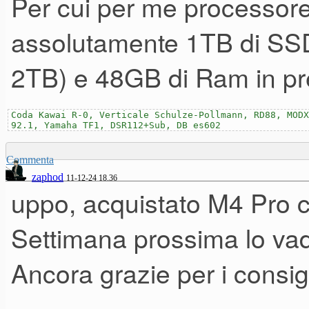
Per cui per me processor
Però per i campioni dei Vst pr
assolutamente 1TB di SSD 
magari con qualche Gb in più 
2TB) e 48GB di Ram in pre
Rhodes Mk8 (sempre virtuale
Coda Kawai R-0, Verticale Schulze-Pollmann, RD88, MODX
92.1, Yamaha TF1, DSR112+Sub, DB es602
Commenta
zaphod
11-12-24 18.36
uppo, acquistato M4 Pro 
Settimana prossima lo vado
Ancora grazie per i consigl