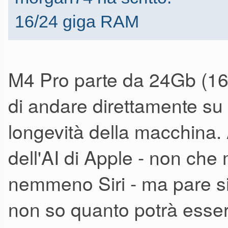
poca potenza) e fotoritocco -
16/24 giga RAM
è un hobby molto poco coltiva
M4 Pro parte da 24Gb (16 l
di andare direttamente su
longevità della macchina.
dell'AI di Apple - non che
nemmeno Siri - ma pare sia
non so quanto potrà esser