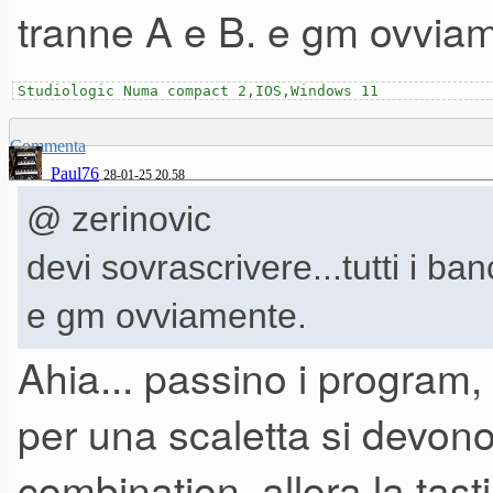
tranne A e B. e gm ovvia
Studiologic Numa compact 2,IOS,Windows 11
Commenta
Paul76
28-01-25 20.58
@ zerinovic
devi sovrascrivere...tutti i ba
e gm ovviamente.
Ahia... passino i program, 
per una scaletta si devono
combination, allora la tast