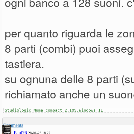
ogni banco a 128 suoni. 
Volevo anche capire da chi l'
effettivamente abbia e come fo
per quanto riguarda le zon
gestione zone, creazioni di 
8 parti (combi) puoi asseg
Dalle demo che ho sentito ci s
tastiera.
combinati acustici + elettrici
su ognuna delle 8 parti (s
suoni di fabbrica quelli ascol
dall'utente o suoni di eventua
richiamato anche un suono
Studiologic Numa compact 2,IOS,Windows 11
Commenta
Paul76
28-01-25 18.27