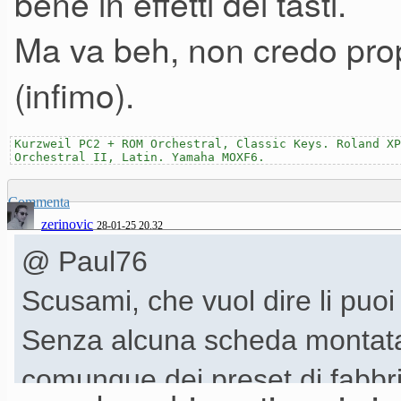
bene in effetti dei tasti.
po' sbiadito
Ma va beh, non credo propr
purtroppo ricordavo bene
(infimo).
Kurzweil PC2 + ROM Orchestral, Classic Keys. Roland XP
Orchestral II, Latin. Yamaha MOXF6.
Commenta
zerinovic
28-01-25 20.32
@ Paul76
Scusami, che vuol dire li puo
Senza alcuna scheda montata
comunque dei preset di fabbri