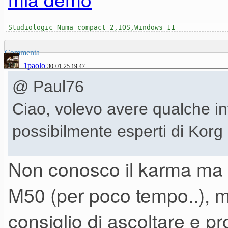
Studiologic Numa compact 2,IOS,Windows 11
Commenta
1paolo
30-01-25 19.47
@ Paul76
Ciao, volevo avere qualche i
possibilmente esperti di Kor
Non conosco il karma ma ho
Da quando ho sentito varie d
M50 (per poco tempo..), ma 
dalla sua incredibile resa son
consiglio di ascoltare e pr
quel caso ha influito non poc