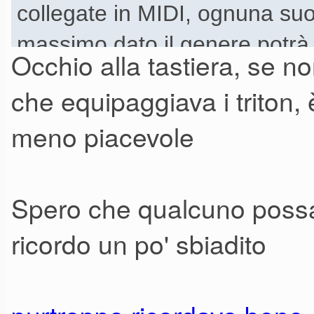
collegate in MIDI, ognuna suon
massimo dato il genere potrà s
Occhio alla tastiera, se n
qualche sequenza preregistra
che equipaggiava i triton
possibile perché il tempo per
meno piacevole
utilizzarlo in gran parte per s
un professionista.
Spero che qualcuno possa
Se l'idea del Karma non doves
ricordo un po' sbiadito
genere, la potrei comunque pr
casalingo, perché sembra uno