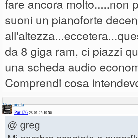
fare ancora molto.....non 
Musica attuale non vuol dire 
richiama gli anni d'oro come s
suoni un pianoforte decent
compagnia bella sembra che 
all'altezza...eccetera...qu
avallati dal sistema radio-disc
da 8 giga ram, ci piazzi q
una scheda audio economi
Comunque se ti riferisci al gen
Comprendi cosa intendev
cover sigle cartoni e tv, in se
Commenta
Paul76
28-01-25 19.56
@ greg