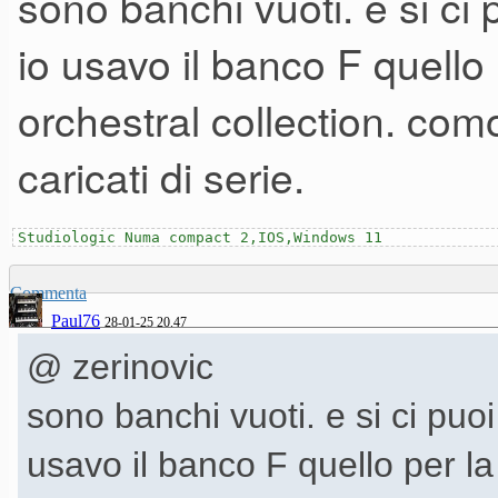
sono banchi vuoti. e si ci
memorizzarci i suoni utente?
io usavo il banco F quello
orchestral collection. com
caricati di serie.
Studiologic Numa compact 2,IOS,Windows 11
Commenta
Paul76
28-01-25 20.47
@ zerinovic
sono banchi vuoti. e si ci puo
usavo il banco F quello per l