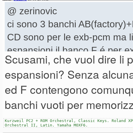
@ zerinovic
ci sono 3 banchi AB(factory)+E
CD sono per le exb-pcm ma li
espansioni.il banco F é per e
Scusami, che vuol dire li 
usare. i banchi per le espansi
espansioni? Senza alcuna
128 suoni. c'è anche un ban
ed F contengono comunque
banchi vuoti per memorizza
per quanto riguarda le zone pu
(combi) puoi assegnare qualsia
Kurzweil PC2 + ROM Orchestral, Classic Keys. Roland XP
Orchestral II, Latin. Yamaha MOXF6.
su ognuna delle 8 parti (suon