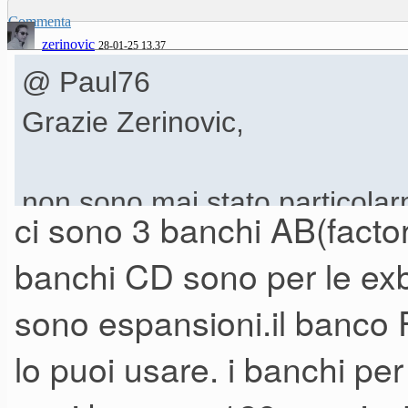
Commenta
zerinovic
28-01-25 13.37
@ Paul76
Grazie Zerinovic,
non sono mai stato particolarm
ci sono 3 banchi AB(factory
soprattutto per il peso ecce
banchi CD sono per le exb
tutte bene, Studio ed Extreme 
sono espansioni.il banco 
effetti praticamente un Triton
lo puoi usare. i banchi per
appunto.