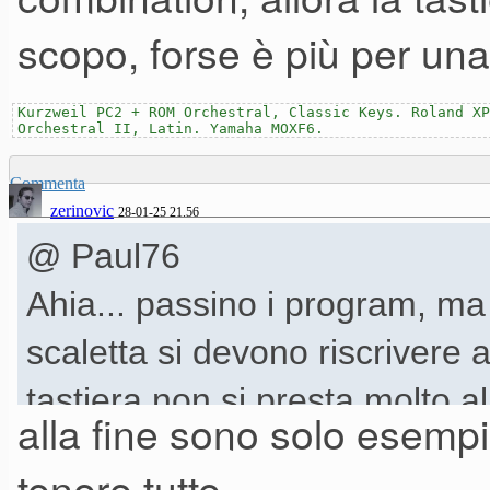
scopo, forse è più per una
Kurzweil PC2 + ROM Orchestral, Classic Keys. Roland XP
Orchestral II, Latin. Yamaha MOXF6.
Commenta
zerinovic
28-01-25 21.56
@ Paul76
Ahia... passino i program, ma 
scaletta si devono riscrivere 
tastiera non si presta molto a
alla fine sono solo esemp
situazione di studio.
tenere tutte.