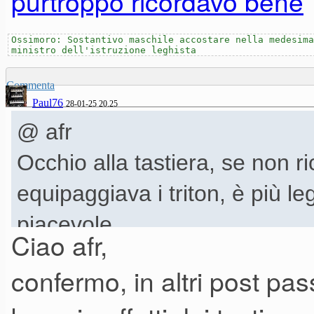
purtroppo ricordavo bene
qualche modo unico nel suo 
Ossimoro: Sostantivo maschile accostare nella medesima
ministro dell'istruzione leghista
Il senso del mio post è più che
Commenta
caratteristiche della macchina
Paul76
28-01-25 20.25
avendola mai provata. Ho lett
@ afr
forum, ma sono relative e nel
Occhio alla tastiera, se non 
tante.
equipaggiava i triton, è più
piacevole
Ciao afr,
confermo, in altri post pa
Spero che qualcuno possa dar