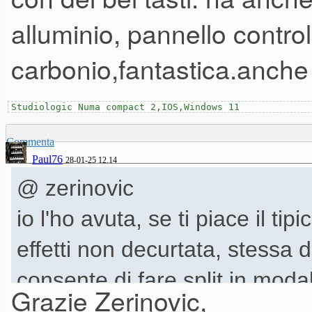
alluminio, pannello controll
carbonio,fantastica.anch
Studiologic Numa compact 2,IOS,Windows 11
Commenta
Paul76
28-01-25 12.14
@ zerinovic
io l'ho avuta, se ti piace il ti
effetti non decurtata, stessa d
consente di fare split in modal
Grazie Zerinovic,
risultano suoni più realistici