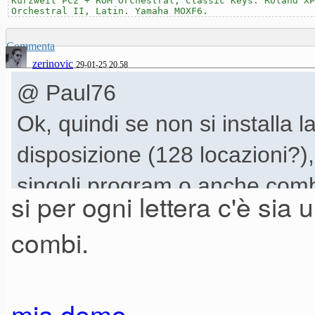
Kurzweil PC2 + ROM Orchestral, Classic Keys. Roland XP
Orchestral II, Latin. Yamaha MOXF6.
Commenta
zerinovic
29-01-25 20.58
@ Paul76
Ok, quindi se non si installa
disposizione (128 locazioni?
singoli program o anche combi
si per ogni lettera c'è s
combi.
mia demo