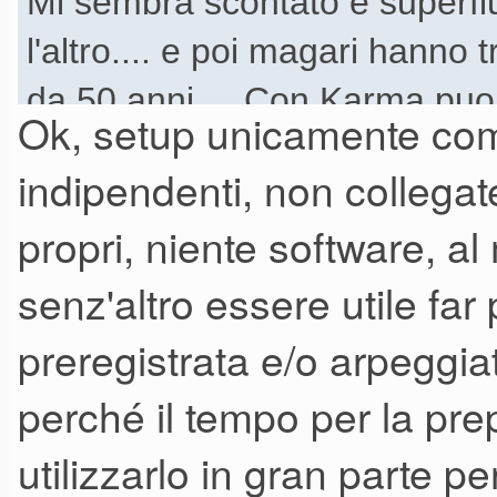
Mi sembra scontato e superfluo
l'altro.... e poi magari hanno
da 50 anni.....Con Karma puoi
Ok, setup unicamente com
layers abbondanti, non suoni 
indipendenti, non collega
acustici all'altezza...eccetera
propri, niente software, a
da 8 giga ram, ci piazzi qualc
senz'altro essere utile fa
scheda audio economica e va
intendevo?
preregistrata e/o arpeggi
perché il tempo per la pre
utilizzarlo in gran parte p