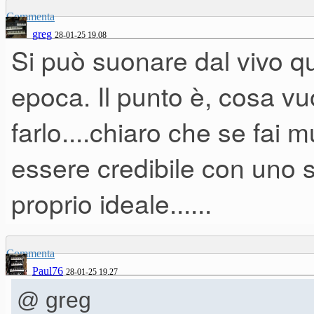
richiamato anche un suono da
Commenta
greg
28-01-25 19.08
Si può suonare dal vivo qu
epoca. Il punto è, cosa v
farlo....chiaro che se fai 
essere credibile con uno s
proprio ideale......
Commenta
Paul76
28-01-25 19.27
@ greg