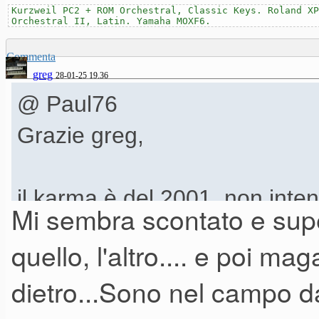
Kurzweil PC2 + ROM Orchestral, Classic Keys. Roland XP
Orchestral II, Latin. Yamaha MOXF6.
Commenta
greg
28-01-25 19.36
@ Paul76
Grazie greg,
il karma è del 2001, non inte
Mi sembra scontato e superf
ma più che altro in termini a
quello, l'altro.... e poi m
scalette serata.
dietro...Sono nel campo d