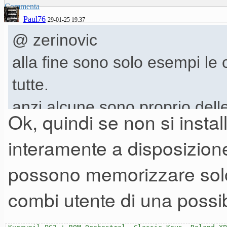
Commenta
Paul76
29-01-25 19.37
@ zerinovic
alla fine sono solo esempi le
tutte.
anzi alcune sono proprio delle
Ok, quindi se non si insta
eliminare...così come alcuni 
interamente a disposizione
quelle peggiori e le sovrascri
possono memorizzare solo
microx. ma sul karma il probl
combi utente di una possib
moss...avevo optato per la vir
assegnabile mandavo avanti le