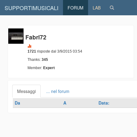
SUPPORTIMUSICALI
FORUM
LAB
Fabri72
1721
risposte dal 3/9/2015 03:54
Thanks:
345
Member:
Expert
Messaggi
... nel forum
Da
A
Data: