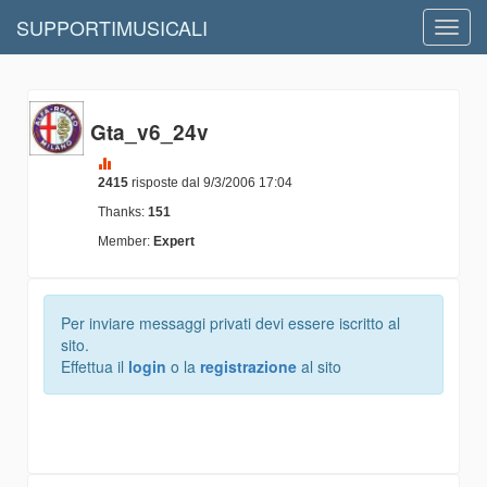
SUPPORTIMUSICALI
Toggl
navig
Gta_v6_24v
2415
risposte dal 9/3/2006 17:04
Thanks:
151
Member:
Expert
Per inviare messaggi privati devi essere iscritto al
sito.
Effettua il
login
o la
registrazione
al sito