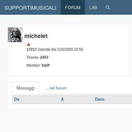
SUPPORTIMUSICALI
FORUM
LAB
michelet
17217
risposte dal 11/5/2005 16:50
Thanks:
2453
Member:
Staff
Messaggi
... nel forum
Da
A
Data: