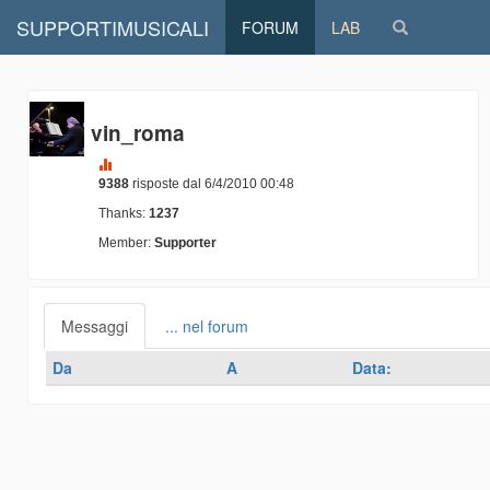
SUPPORTIMUSICALI
FORUM
LAB
vin_roma
9388
risposte dal 6/4/2010 00:48
Thanks:
1237
Member:
Supporter
Messaggi
... nel forum
Da
A
Data: