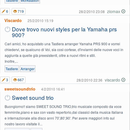
Tastiere
Workstation
ziomax
6
719
28/2/2010 23:08
Viscardo
25/2/2010 15:19
Dove trovo nuovi styles per la Yamaha prs
900?
Cari amici, ho acquistato una Tastiera arranger Yamaha PRS 900 e vorrei
chiedervi, se qualcuno di Voi, sia così cortese, d'inviarmi delle nuove voci in
aggiunta a quelle già preesistenti, oltre a nuovi ritmi e stili.
Inoltre,...
Tastiere
Arranger
viscardo
3
667
28/2/2010 22:36
sweetsoundtrio
4/2/2010 16:41
Sweet sound trio
Buongiorno!! siamo SWEET SOUND TRIO,trio musicale composto da voce
femminile,piano e sax con vasto repertorio,dai classici della musica italiana
e internazionale alla disco anni 70',80',90'. Per avere maggiori info sul
nostro lavoro visitate il...