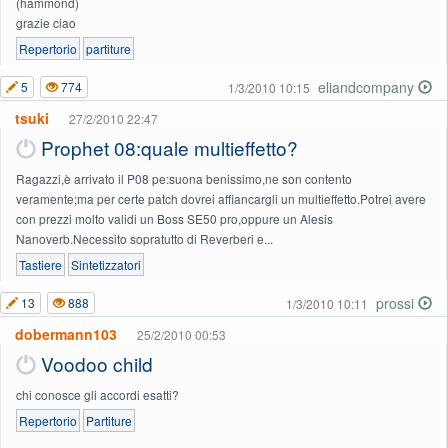
(hammond)
grazie ciao
Repertorio
partiture
eliandcompany
5
774
1/3/2010 10:15
tsuki
27/2/2010 22:47
Prophet 08:quale multieffetto?
Ragazzi,è arrivato il P08 pe:suona benissimo,ne son contento
veramente;ma per certe patch dovrei affiancargli un multieffetto.Potrei avere
con prezzi molto validi un Boss SE50 pro,oppure un Alesis
Nanoverb.Necessito sopratutto di Reverberi e...
Tastiere
Sintetizzatori
prossi
13
888
1/3/2010 10:11
dobermann103
25/2/2010 00:53
Voodoo child
chi conosce gli accordi esatti?
Repertorio
Partiture