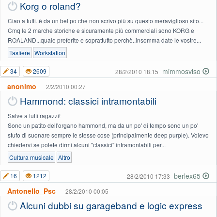
Korg o roland?
Ciao a tutti..è da un bel po che non scrivo più su questo meraviglioso sito...
Cmq le 2 marche storiche e sicuramente più commerciali sono KORG e
ROALAND...quale preferite e soprattutto perchè..insomma date le vostre...
Tastiere
Workstation
mimmosviso
34
2609
28/2/2010 18:15
anonimo
2/2/2010 00:27
Hammond: classici intramontabili
Salve a tutti ragazzi!
Sono un patito dell'organo hammond, ma da un po' di tempo sono un po'
stufo di suonare sempre le stesse cose (principalmente deep purple). Volevo
chiedervi se potete dirmi alcuni "classici" intramontabili per...
Cultura musicale
Altro
berlex65
16
1212
28/2/2010 17:33
Antonello_Psc
28/2/2010 00:05
Alcuni dubbi su garageband e logic express