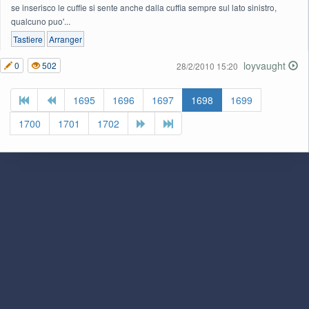
se inserisco le cuffie si sente anche dalla cuffia sempre sul lato sinistro,
qualcuno puo'...
Tastiere
Arranger
loyvaught
0
502
28/2/2010 15:20
1695
1696
1697
1698
1699
1700
1701
1702