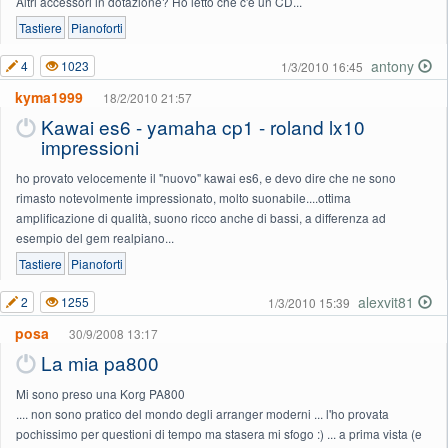
Altri accessori in dotazione? Ho letto che c'è un CD...
Tastiere
Pianoforti
antony
4
1023
1/3/2010 16:45
kyma1999
18/2/2010 21:57
Kawai es6 - yamaha cp1 - roland lx10
impressioni
ho provato velocemente il "nuovo" kawai es6, e devo dire che ne sono
rimasto notevolmente impressionato, molto suonabile....ottima
amplificazione di qualità, suono ricco anche di bassi, a differenza ad
esempio del gem realpiano...
Tastiere
Pianoforti
alexvit81
2
1255
1/3/2010 15:39
posa
30/9/2008 13:17
La mia pa800
Mi sono preso una Korg PA800
.... non sono pratico del mondo degli arranger moderni ... l'ho provata
pochissimo per questioni di tempo ma stasera mi sfogo :) ... a prima vista (e