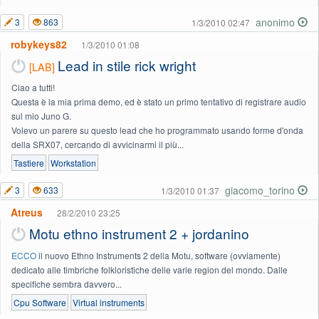
anonimo
3
863
1/3/2010 02:47
robykeys82
1/3/2010 01:08
Lead in stile rick wright
[LAB]
Ciao a tutti!
Questa è la mia prima demo, ed è stato un primo tentativo di registrare audio
sul mio Juno G.
Volevo un parere su questo lead che ho programmato usando forme d'onda
della SRX07, cercando di avvicinarmi il più...
Tastiere
Workstation
giacomo_torino
3
633
1/3/2010 01:37
Atreus
28/2/2010 23:25
Motu ethno instrument 2 + jordanino
ECCO
il nuovo Ethno Instruments 2 della Motu, software (ovviamente)
dedicato alle timbriche folkloristiche delle varie region del mondo. Dalle
specifiche sembra davvero...
Cpu Software
Virtual instruments