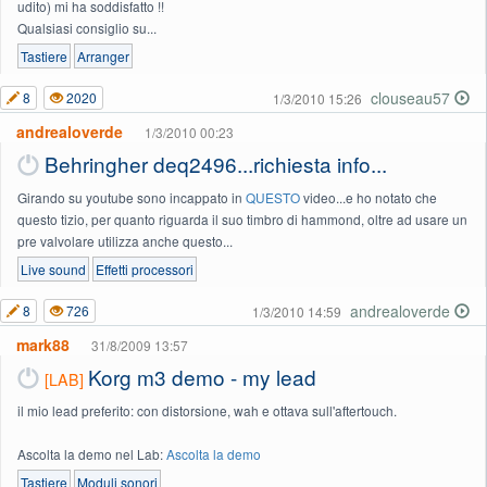
udito) mi ha soddisfatto !!
Qualsiasi consiglio su...
Tastiere
Arranger
clouseau57
8
2020
1/3/2010 15:26
andrealoverde
1/3/2010 00:23
Behringher deq2496...richiesta info...
Girando su youtube sono incappato in
QUESTO
video...e ho notato che
questo tizio, per quanto riguarda il suo timbro di hammond, oltre ad usare un
pre valvolare utilizza anche questo...
Live sound
Effetti processori
andrealoverde
8
726
1/3/2010 14:59
mark88
31/8/2009 13:57
Korg m3 demo - my lead
[LAB]
il mio lead preferito: con distorsione, wah e ottava sull'aftertouch.
Ascolta la demo nel Lab:
Ascolta la demo
Tastiere
Moduli sonori