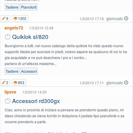
Tastiere
Pianoforti
giomusic
9
1302
1/3/2010 17:16
angelo72
1/3/2010 12:48
Quiklok sl/820
Buongiorno a tutti, nel nuovo catalogo della quiklok ho visto questo nuovo
supporto ideale per suonare in piedi, volevo sapere se qualcuno di voi lo ha
gia acquistato e ne può descrivere i pro e i contro...
parlano di un'altezza massima...
Tastiere
Accessori
giomusic
2
853
1/3/2010 17:11
lipzve
1/3/2010 14:33
Accessori rd300gx
Ciao, sono in procinto di iniziare a pensare se prendermi questo piano, mi
stavo chiedendo se viene fornito in dotazione il pedale tipo pianoforte o se
occorre prenderlo a parte.