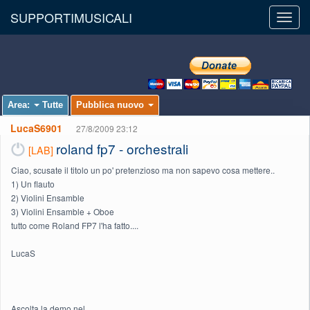
SUPPORTIMUSICALI
Toggl
navig
Area:
Tutte
Pubblica nuovo
LucaS6901
27/8/2009 23:12
roland fp7 - orchestrali
[LAB]
Ciao, scusate il titolo un po' pretenzioso ma non sapevo cosa mettere..
1) Un flauto
2) Violini Ensamble
3) Violini Ensamble + Oboe
tutto come Roland FP7 l'ha fatto....
LucaS
Ascolta la demo nel...