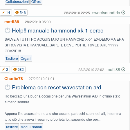
Collaborazioni
Offresi
sweetsoundtrio
14
546
28/2/2010 22:25
motif88
28/2/2010 05:00
Help!! manuale hammond xk-1 cerco
SALVE A TUTTI! HO ACQUISTATO UN HAMMOND XK-1 EX-DEMO MA ERA
SPROVVISTA DI MANUALI...SAPETE DOVE POTREI RIMEDIARLI?????
GRAZIE!!!!
Tastiere
Organi
motif88
2
582
28/2/2010 22:02
Charlie78
27/2/2010 01:01
Problema con reset wavestation a/d
Ho beccato una buona occasione per una Wavestation A/D in ottimo stato,
almeno sembra...
Appena l'ho accesa ho notato che c'erano parecchi suoni editati, insomma
tutto ciò che aveva il vecchio proprietario...sapendo che per...
Tastiere
Moduli sonori