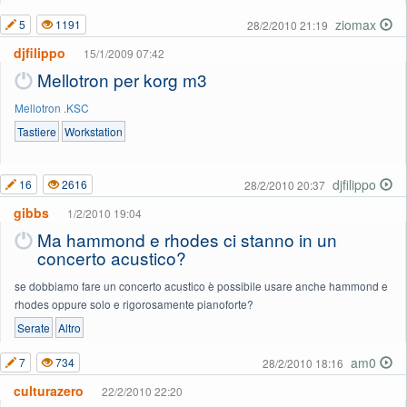
ziomax
5
1191
28/2/2010 21:19
djfilippo
15/1/2009 07:42
Mellotron per korg m3
Mellotron .KSC
Tastiere
Workstation
djfilippo
16
2616
28/2/2010 20:37
gibbs
1/2/2010 19:04
Ma hammond e rhodes ci stanno in un
concerto acustico?
se dobbiamo fare un concerto acustico è possibile usare anche hammond e
rhodes oppure solo e rigorosamente pianoforte?
Serate
Altro
am0
7
734
28/2/2010 18:16
culturazero
22/2/2010 22:20