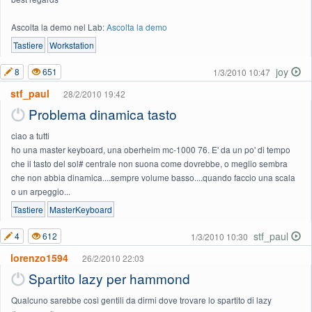
Ascolta la demo nel Lab:
Ascolta la demo
Tastiere
Workstation
joy
8
651
1/3/2010 10:47
stf_paul
28/2/2010 19:42
Problema dinamica tasto
ciao a tutti
ho una master keyboard, una oberheim mc-1000 76. E' da un po' di tempo
che il tasto del sol# centrale non suona come dovrebbe, o meglio sembra
che non abbia dinamica....sempre volume basso....quando faccio una scala
o un arpeggio...
Tastiere
MasterKeyboard
stf_paul
4
612
1/3/2010 10:30
lorenzo1594
26/2/2010 22:03
Spartito lazy per hammond
Qualcuno sarebbe così gentili da dirmi dove trovare lo spartito di lazy