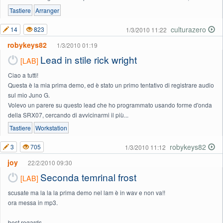
Tastiere
Arranger
culturazero
14
823
1/3/2010 11:22
robykeys82
1/3/2010 01:19
Lead in stile rick wright
[LAB]
Ciao a tutti!
Questa è la mia prima demo, ed è stato un primo tentativo di registrare audio
sul mio Juno G.
Volevo un parere su questo lead che ho programmato usando forme d'onda
della SRX07, cercando di avvicinarmi il più...
Tastiere
Workstation
robykeys82
3
705
1/3/2010 11:12
joy
22/2/2010 09:30
Seconda temrinal frost
[LAB]
scusate ma la la la prima demo nel lam è in wav e non va!!
ora messa in mp3.
best regards