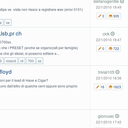
stefanogentile
22/1/2010 19:49
dipe ve -vista non riesco a registrare wav (error 0101)
0
305
e
ve
lsb,pr ch
cick
22/1/2010 18:47
RD700sx.
o che i PRESET (anche se organizzati per famiglie)
0
722
 che gli stessi, si possono editare e...
3
roland
rd
700
sx
floyd
trivial105
22/1/2010 18:36
oni per il lead di Have a Cigar?
 uno dall'altro di qualche cent oppure sono proprio
16
1623
giomusic
22/1/2010 17:42