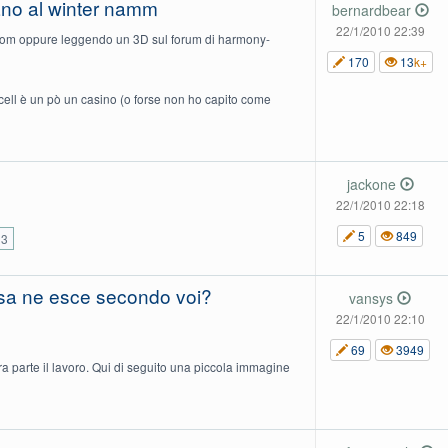
iano al winter namm
bernardbear
22/1/2010 22:39
com oppure leggendo un 3D sul forum di harmony-
170
13
k+
l cell è un pò un casino (o forse non ho capito come
jackone
22/1/2010 22:18
5
849
3
cosa ne esce secondo voi?
vansys
22/1/2010 22:10
69
3949
a parte il lavoro. Qui di seguito una piccola immagine