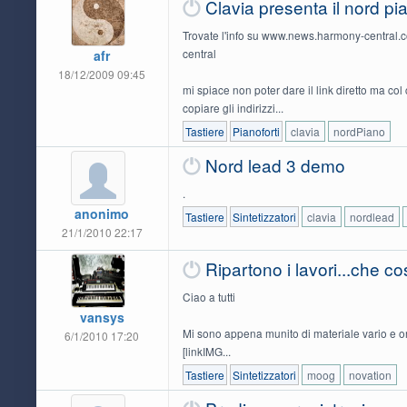
Clavia presenta il nord p
Trovate l'info su www.news.harmony-central.
central
afr
18/12/2009 09:45
mi spiace non poter dare il link diretto ma co
copiare gli indirizzi...
Tastiere
Pianoforti
clavia
nordPiano
Nord lead 3 demo
.
anonimo
Tastiere
Sintetizzatori
clavia
nordlead
21/1/2010 22:17
Ripartono i lavori...che 
Ciao a tutti
vansys
Mi sono appena munito di materiale vario e or
6/1/2010 17:20
[linkIMG...
Tastiere
Sintetizzatori
moog
novation