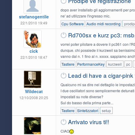
Prodipe ve registrazione
dopo aver installato gli aggiornamenti per pro
ne' ad utilizzare l'ingresso mic.
stefanogentile
22/1/2010 19:49
Cpu Software
Audio midi recording
prodip
Rd700sx e kurz pc3: msb,
vorrei poter pilotare a dovere il pc361 con l'
dunque. chi possiede il kurzweil sa benissim
cick
vanno dal n. 1 fino al n. xxxxx. sappiamo anche
22/1/2010 18:47
Tastiere
PerformanceKey
kurzweil
pc
Lead di have a cigar-pink 
Qualcuno mi sa dire nel dettaglio le impostazi
I due oscillatori sono semplicemente detunati
Wildecat
impostati su note diverse?
12/10/2008 20:25
Sul do basso della prima parte...
Tastiere
Sintetizzatori
setup
Arrivato virus ti!!
CIAO