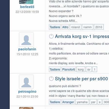
Visto che le altre aziende hanno gia' scoperto le
rovescia.....vi ricordate? ) qualcuno sa qual
berlex65
Nuovo expander ?
22/12/2009 19:59
Nuovo organo serie Vk ?
Nuova scheda ARX...
Tastiere
Altro
roland
namm
2010
Arrivata korg sv-1 impres
Allora, è finalmente arrivata. Cerchiamo di sc
1) estetica:
paolofanin
molto particolare, da amare od odiare senza m
15/1/2010 12:25
2) ergonomia:
niente display, solo levette, knobs e...
Tastiere
Pianoforti
korg
sv
1
Style israele per psr s900
qualcuno può aiutarmi ?
vorrei sapere se c'è qualche sito dove scaricar
petrospino
midi in styles ! many thanks ! ps: non riesco a 
22/1/2010 23:00
Tastiere
Arranger
yamaha
psr
s
90