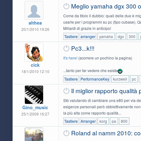
Meglio yamaha dgx 300 
Come da titolo il dubbio: quali delle due è m
usarle per i programmi su pc (tipo cubase). Q
althea
Miliardi di grazie in anticipo!
20/1/2010 19:26
Tastiere
arranger
yamaha
dgx
300
Pc3...k!!!
it's here!
(scorrere un pochino la pagina)
cick
...tanto per far vedere che esiste
18/1/2010 12:10
Tastiere
PerformanceKey
kurzweil
pc
Il miglior rapporto qualità
Stò valutando di cambiare una e80 per via del
esigenze personali però obbiettivamente non 
Gino_music
la più alta come rapporto qualità...
25/1/2009 16:27
Tastiere
Arranger
korg
pa
800
Roland al namm 2010: co