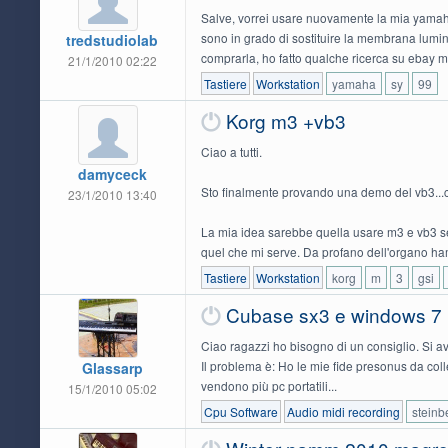
Salve, vorrei usare nuovamente la mia yamaha
sono in grado di sostituire la membrana lum
tredstudiolab
comprarla, ho fatto qualche ricerca su ebay ma
21/1/2010 02:22
Tastiere
Workstation
yamaha
sy
99
Korg m3 +vb3
Ciao a tutti.
damyceck
Sto finalmente provando una demo del vb3...
23/1/2010 13:40
La mia idea sarebbe quella usare m3 e vb3 s
quel che mi serve. Da profano dell'organo h
Tastiere
Workstation
korg
m
3
gsi
Cubase sx3 e windows 7
Ciao ragazzi ho bisogno di un consiglio. Si avv
Il problema è: Ho le mie fide presonus da colle
Glassarp
vendono più pc portatili...
15/1/2010 05:02
Cpu Software
Audio midi recording
steinb