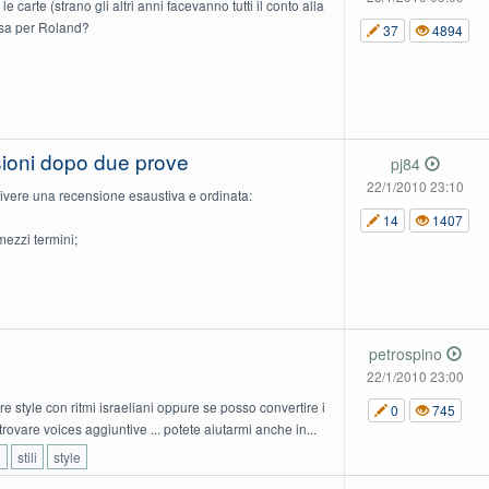
 carte (strano gli altri anni facevanno tutti il conto alla
cosa per Roland?
37
4894
sioni dopo due prove
pj84
22/1/2010 23:10
rivere una recensione esaustiva e ordinata:
14
1407
ezzi termini;
petrospino
22/1/2010 23:00
e style con ritmi israeliani oppure se posso convertire i
0
745
trovare voices aggiuntive ... potete aiutarmi anche in...
0
stili
style