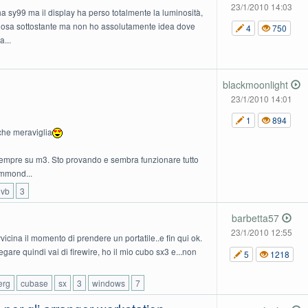
23/1/2010 14:03
 sy99 ma il display ha perso totalmente la luminosità,
inosa sottostante ma non ho assolutamente idea dove
4
750
...
blackmoonlight
23/1/2010 14:01
1
894
che meraviglia
empre su m3. Sto provando e sembra funzionare tutto
ammond...
vb
3
barbetta57
23/1/2010 12:55
icina il momento di prendere un portatile..e fin qui ok.
gare quindi vai di firewire, ho il mio cubo sx3 e...non
5
1218
erg
cubase
sx
3
windows
7