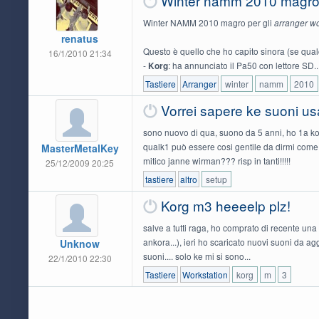
Winter namm 2010 magro p
Winter NAMM 2010 magro per gli
arranger wo
renatus
Questo è quello che ho capito sinora (se qualc
16/1/2010 21:34
-
: ha annunciato il Pa50 con lettore SD..
Korg
Tastiere
Arranger
winter
namm
2010
Vorrei sapere ke suoni u
sono nuovo di qua, suono da 5 anni, ho 1a kor
qualk1 può essere cosi gentile da dirmi come c
MasterMetalKey
mitico janne wirman??? risp in tanti!!!!!
25/12/2009 20:25
tastiere
altro
setup
Korg m3 heeeelp plz!
salve a tutti raga, ho comprato di recente una
ankora...), ieri ho scaricato nuovi suoni da agg
Unknow
suoni.... solo ke mi si sono...
22/1/2010 22:30
Tastiere
Workstation
korg
m
3