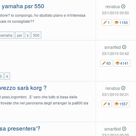
o yamaha psr 550
renatus
23/1/2010 00:50
igliore? Io compongo, ho studiato piano e m'interessa
uale mi consigliate??
1
1150
yamaha
psr
s
550
smartkid
23/1/2010 00:42
63
4141
3
k
 prezzo sarà korg ?
renatus
23/1/2010 00:31
 peso,ingombro . E' vero che tutto si basa dalle
trovate che nel panorama degli arranger la pa800 sia
9
1557
sa presentera'?
smartkid
23/1/2010 00:00