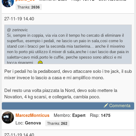
Thanks:
2636
27-11-19 14.40
@ zerinovic
Si, sempre in coppia, via via con il tempo ho cercato di eliminare il
superfluo, esempio i pedali, ne lascio un paio in sala,cosi come lo
stand con i bracci per la seconda mia tastierina... anche il mixerino
non lo porto più utilizzo il.mixer di sala,anche i cavi lascio due paia in
saletta+cavo midi,porto le cuffie, perche spesso sono alticci e mi
tocca ripararmi....
custodia numa compact e zaino con alimentatori e microx...stop.
Per i pedali ho la pedalboard, devo attaccare solo i tre jack, il sub
ultimamente sto introducendo il tablet con synth1 perché mi torna
mixer invece lo lascio a casa e mi amplifico mono.
bene in alcuni pezzi, quello va via audio/midi over usb, esce con la
numa compact.lo piazzo dove avevo prima il mixerino.
Del resto una volta piazzata la Nord, devo solo mettere la
Cmq quello che é in sala va paro paro in live.
Novation, 4 kg scarsi, e collegarla, cambia poco.
Commenta
MarcezMonticus
Membro:
Expert
Risp:
1475
Loc:
Genova
Thanks:
262
27-11-19 14.40