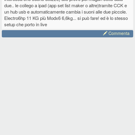
configurazione.
due.. le collego a ipad (app set list maker o altre)tramite CCK e
Grazie e saluti
un hub usb e automaticamente cambia i suoni alle due piccole.
D
Electro6hp 11 KG più Modx6 6,6kg... si può fare! ed è lo stesso
setup che porto in live
Commenta