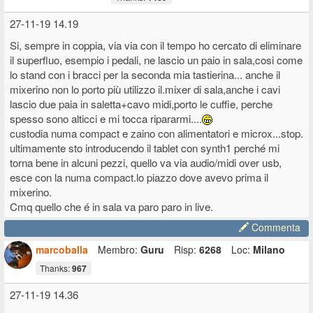
27-11-19 14.19
Si, sempre in coppia, via via con il tempo ho cercato di eliminare
il superfluo, esempio i pedali, ne lascio un paio in sala,cosi come
lo stand con i bracci per la seconda mia tastierina... anche il
mixerino non lo porto più utilizzo il.mixer di sala,anche i cavi
lascio due paia in saletta+cavo midi,porto le cuffie, perche
spesso sono alticci e mi tocca ripararmi....
custodia numa compact e zaino con alimentatori e microx...stop.
ultimamente sto introducendo il tablet con synth1 perché mi
torna bene in alcuni pezzi, quello va via audio/midi over usb,
esce con la numa compact.lo piazzo dove avevo prima il
mixerino.
Cmq quello che é in sala va paro paro in live.
Commenta
marcoballa
Membro:
Guru
Risp:
6268
Loc:
Milano
Thanks:
967
27-11-19 14.36