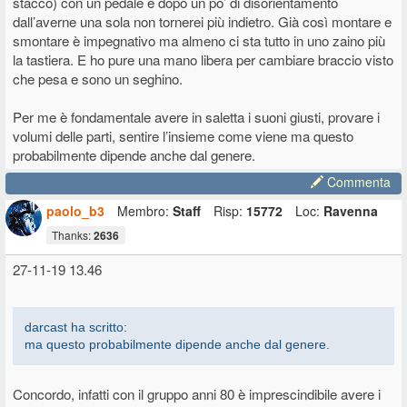
stacco) con un pedale e dopo un po’ di disorientamento
Grazie e saluti
dall’averne una sola non tornerei più indietro. Già così montare e
D
smontare è impegnativo ma almeno ci sta tutto in uno zaino più
la tastiera. E ho pure una mano libera per cambiare braccio visto
che pesa e sono un seghino.
Per me è fondamentale avere in saletta i suoni giusti, provare i
volumi delle parti, sentire l’insieme come viene ma questo
probabilmente dipende anche dal genere.
Commenta
paolo_b3
Membro:
Staff
Risp:
15772
Loc:
Ravenna
Thanks:
2636
27-11-19 13.46
darcast ha scritto:
ma questo probabilmente dipende anche dal genere.
Concordo, infatti con il gruppo anni 80 è imprescindibile avere i