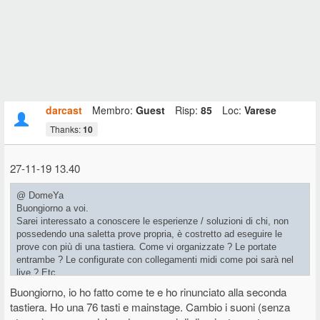
darcast
Membro:
Guest
Risp:
85
Loc:
Varese
Thanks:
10
27-11-19 13.40
@ DomeYa
Buongiorno a voi.
Sarei interessato a conoscere le esperienze / soluzioni di chi, non
possedendo una saletta prove propria, è costretto ad eseguire le
prove con più di una tastiera. Come vi organizzate ? Le portate
entrambe ? Le configurate con collegamenti midi come poi sarà nel
live ? Etc.
Personalmente il disagio è stato il motivo che mi ha spinto a cercare
Buongiorno, io ho fatto come te e ho rinunciato alla seconda
di usare una tastiera sola, magari complicando un po' la
tastiera. Ho una 76 tasti e mainstage. Cambio i suoni (senza
configurazione.