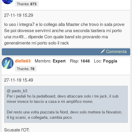
Thanks:
873
27-11-19 15.29
Io uso i integra7 e lo collego alla Master che trovo in sala prove
Se poi dovesse servirmi anche una seconda tastiera mi porto
una mx49... dipende Con quale band sto provando ma
generalmente mi porto solo il rack
Commenta
dielle63
Membro:
Expert
Risp:
1648
Loc:
Foggia
Thanks:
78
27-11-19 15.49
@ paolo_b3
Per i pedali ho la pedalboard, devo attaccare solo i tre jack, il sub
mixer invece lo lascio a casa e mi amplifico mono.
Del resto una volta piazzata la Nord, devo solo mettere la Novation,
4 kg scarsi, e collegarla, cambia poco.
Scusate l'OT: