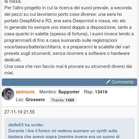
la rossa.
Per l'altro progetto in cui la ricerca dei suoni prevale, a seconda
dei pezzi su cui lavoriamo porto cose diverse: una sera ho
portato DeepMind e R3, ena sera Deepmind e rossa, etc etc
In generale ho sempre uno stand doppio a disposizione, tanto a
casa quanto in saletta (spesso di fortuna), i suoni invece tendo a
programmarli di fino a casa suonando sulle registrazioni
voce/basso/batteria/chitarra, e a prepararmi le scalette dei vari
presets sugli strumenti, senza ricorrere a software o hardware
dedicati.
Una cosa che non faccio mai è provare su strumenti diversi dai
miei.
Commenta
zerinovic
Membro:
Supporter
Risp:
13419
Loc:
Grosseto
Thanks:
1489
27-11-19 21.55
dielle63 ha scritto:
Durante i live il fonico mi vedeva suonare un synth sulla
tastiera che avevo sopra (mentre invece era un suono di