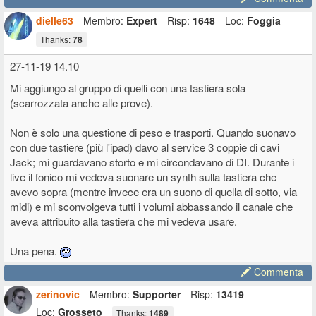
dielle63
Membro:
Expert
Risp:
1648
Loc:
Foggia
Thanks:
78
27-11-19 14.10
Mi aggiungo al gruppo di quelli con una tastiera sola
(scarrozzata anche alle prove).
Non è solo una questione di peso e trasporti. Quando suonavo
con due tastiere (più l'ipad) davo al service 3 coppie di cavi
Jack; mi guardavano storto e mi circondavano di DI. Durante i
live il fonico mi vedeva suonare un synth sulla tastiera che
avevo sopra (mentre invece era un suono di quella di sotto, via
midi) e mi sconvolgeva tutti i volumi abbassando il canale che
aveva attribuito alla tastiera che mi vedeva usare.
Una pena.
Commenta
zerinovic
Membro:
Supporter
Risp:
13419
Loc:
Grosseto
Thanks:
1489