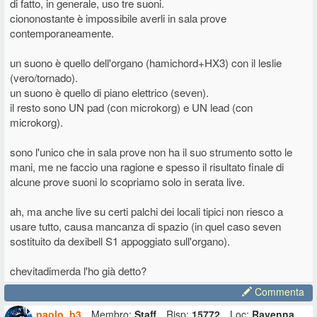
di fatto, in generale, uso tre suoni.
ciononostante è impossibile averli in sala prove
contemporaneamente.
un suono è quello dell'organo (hamichord+HX3) con il leslie
(vero/tornado).
un suono è quello di piano elettrico (seven).
il resto sono UN pad (con microkorg) e UN lead (con
microkorg).
sono l'unico che in sala prove non ha il suo strumento sotto le
mani, me ne faccio una ragione e spesso il risultato finale di
alcune prove suoni lo scopriamo solo in serata live.
ah, ma anche live su certi palchi dei locali tipici non riesco a
usare tutto, causa mancanza di spazio (in quel caso seven
sostituito da dexibell S1 appoggiato sull'organo).
chevitadimerda l'ho già detto?
Commenta
paolo_b3
Membro:
Staff
Risp:
15772
Loc:
Ravenna