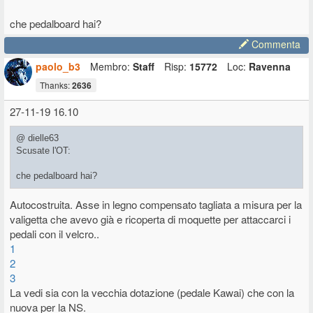
che pedalboard hai?
Commenta
paolo_b3
Membro:
Staff
Risp:
15772
Loc:
Ravenna
Thanks:
2636
27-11-19 16.10
@ dielle63
Scusate l'OT:
che pedalboard hai?
Autocostruita. Asse in legno compensato tagliata a misura per la
valigetta che avevo già e ricoperta di moquette per attaccarci i
pedali con il velcro..
1
2
3
La vedi sia con la vecchia dotazione (pedale Kawai) che con la
nuova per la NS.