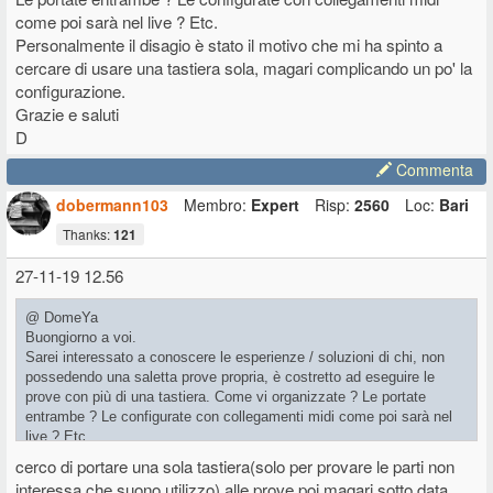
come poi sarà nel live ? Etc.
Personalmente il disagio è stato il motivo che mi ha spinto a
cercare di usare una tastiera sola, magari complicando un po' la
configurazione.
Grazie e saluti
D
Commenta
dobermann103
Membro:
Expert
Risp:
2560
Loc:
Bari
Thanks:
121
27-11-19 12.56
@ DomeYa
Buongiorno a voi.
Sarei interessato a conoscere le esperienze / soluzioni di chi, non
possedendo una saletta prove propria, è costretto ad eseguire le
prove con più di una tastiera. Come vi organizzate ? Le portate
entrambe ? Le configurate con collegamenti midi come poi sarà nel
live ? Etc.
Personalmente il disagio è stato il motivo che mi ha spinto a cercare
cerco di portare una sola tastiera(solo per provare le parti non
di usare una tastiera sola, magari complicando un po' la
interessa che suono utilizzo) alle prove poi magari sotto data