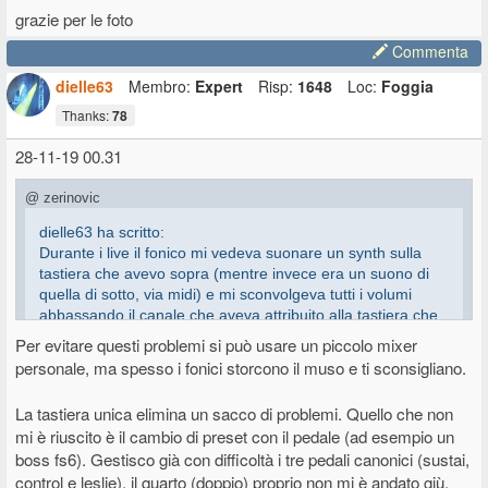
La vedi sia con la vecchia dotazione (pedale Kawai) che con la
grazie per le foto
nuova per la NS.
Commenta
dielle63
Membro:
Expert
Risp:
1648
Loc:
Foggia
Thanks:
78
28-11-19 00.31
@ zerinovic
dielle63 ha scritto:
Durante i live il fonico mi vedeva suonare un synth sulla
tastiera che avevo sopra (mentre invece era un suono di
quella di sotto, via midi) e mi sconvolgeva tutti i volumi
abbassando il canale che aveva attribuito alla tastiera che
mi vedeva usare.
Per evitare questi problemi si può usare un piccolo mixer
personale, ma spesso i fonici storcono il muso e ti sconsigliano.
Eh già questa é una cosa che va evitata, io per fortuna riesco ad
avere una regolazione identica sul mixer per tutte e due le
La tastiera unica elimina un sacco di problemi. Quello che non
tastiere.quindi gli dico sempre se mi vuoi alzare fallo per tutte e
mi è riuscito è il cambio di preset con il pedale (ad esempio un
due.ma ci provano sempre...
boss fs6). Gestisco già con difficoltà i tre pedali canonici (sustai,
control e leslie), il quarto (doppio) proprio non mi è andato giù.