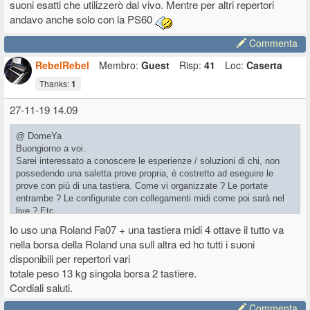
suoni esatti che utilizzerò dal vivo. Mentre per altri repertori
andavo anche solo con la PS60
Commenta
RebelRebel
Membro:
Guest
Risp:
41
Loc:
Caserta
Thanks:
1
27-11-19 14.09
@ DomeYa
Buongiorno a voi.
Sarei interessato a conoscere le esperienze / soluzioni di chi, non
possedendo una saletta prove propria, è costretto ad eseguire le
prove con più di una tastiera. Come vi organizzate ? Le portate
entrambe ? Le configurate con collegamenti midi come poi sarà nel
live ? Etc.
Personalmente il disagio è stato il motivo che mi ha spinto a cercare
Io uso una Roland Fa07 + una tastiera midi 4 ottave il tutto va
di usare una tastiera sola, magari complicando un po' la
nella borsa della Roland una sull altra ed ho tutti i suoni
configurazione.
disponibili per repertori vari
Grazie e saluti
totale peso 13 kg singola borsa 2 tastiere.
D
Cordiali saluti.
Commenta