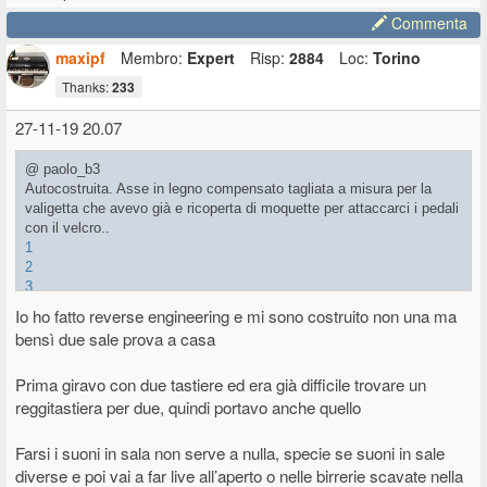
Commenta
maxipf
Membro:
Expert
Risp:
2884
Loc:
Torino
Thanks:
233
27-11-19 20.07
@ paolo_b3
Autocostruita. Asse in legno compensato tagliata a misura per la
valigetta che avevo già e ricoperta di moquette per attaccarci i pedali
con il velcro..
1
2
3
La vedi sia con la vecchia dotazione (pedale Kawai) che con la
Io ho fatto reverse engineering e mi sono costruito non una ma
nuova per la NS.
bensì due sale prova a casa
Prima giravo con due tastiere ed era già difficile trovare un
reggitastiera per due, quindi portavo anche quello
Farsi i suoni in sala non serve a nulla, specie se suoni in sale
diverse e poi vai a far live all’aperto o nelle birrerie scavate nella