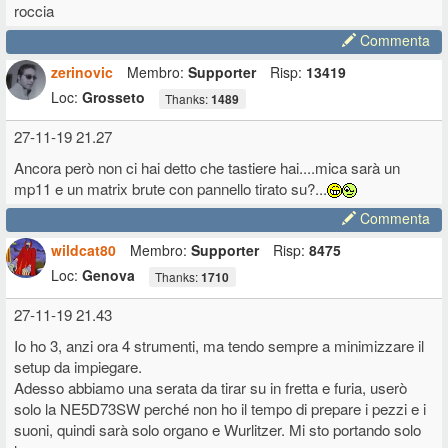
roccia
Commenta
zerinovic
Membro:
Supporter
Risp:
13419
Loc:
Grosseto
Thanks:
1489
27-11-19 21.27
Ancora però non ci hai detto che tastiere hai....mica sarà un
mp11 e un matrix brute con pannello tirato su?...
Commenta
wildcat80
Membro:
Supporter
Risp:
8475
Loc:
Genova
Thanks:
1710
27-11-19 21.43
Io ho 3, anzi ora 4 strumenti, ma tendo sempre a minimizzare il
setup da impiegare.
Adesso abbiamo una serata da tirar su in fretta e furia, userò
solo la NE5D73SW perché non ho il tempo di prepare i pezzi e i
suoni, quindi sarà solo organo e Wurlitzer. Mi sto portando solo