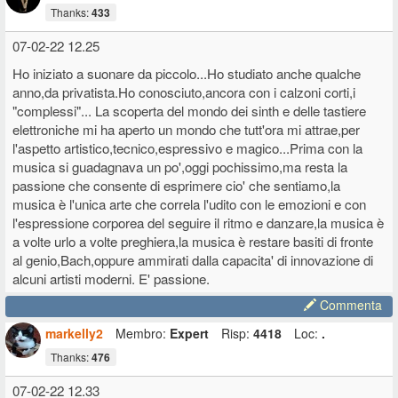
Thanks:
433
07-02-22 12.25
Ho iniziato a suonare da piccolo...Ho studiato anche qualche
anno,da privatista.Ho conosciuto,ancora con i calzoni corti,i
"complessi"... La scoperta del mondo dei sinth e delle tastiere
elettroniche mi ha aperto un mondo che tutt'ora mi attrae,per
l'aspetto artistico,tecnico,espressivo e magico...Prima con la
musica si guadagnava un po',oggi pochissimo,ma resta la
passione che consente di esprimere cio' che sentiamo,la
musica è l'unica arte che correla l'udito con le emozioni e con
l'espressione corporea del seguire il ritmo e danzare,la musica è
a volte urlo a volte preghiera,la musica è restare basiti di fronte
al genio,Bach,oppure ammirati dalla capacita' di innovazione di
alcuni artisti moderni. E' passione.
Commenta
markelly2
Membro:
Expert
Risp:
4418
Loc:
.
Thanks:
476
07-02-22 12.33