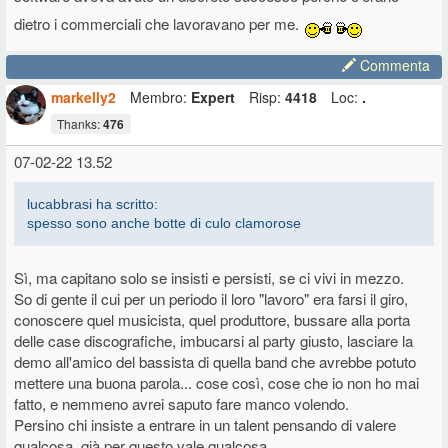
dietro i commerciali che lavoravano per me.
Commenta
markelly2
Membro:
Expert
Risp:
4418
Loc:
.
Thanks:
476
07-02-22 13.52
lucabbrasi ha scritto:
spesso sono anche botte di culo clamorose
Sì, ma capitano solo se insisti e persisti, se ci vivi in mezzo.
So di gente il cui per un periodo il loro "lavoro" era farsi il giro,
conoscere quel musicista, quel produttore, bussare alla porta
delle case discografiche, imbucarsi al party giusto, lasciare la
demo all'amico del bassista di quella band che avrebbe potuto
mettere una buona parola... cose così, cose che io non ho mai
fatto, e nemmeno avrei saputo fare manco volendo.
Persino chi insiste a entrare in un talent pensando di valere
qualcosa, già per questo vale qualcosa.