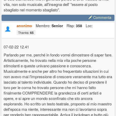
vita, non solo musicale, all'insegna dell' "essere al posto
Lascio i giusti sogni di gloria a chi è giovane e di belle speranze, e ha
sbagliato nel momento sbagliato".
la forza di cadere e rialzarsi per perseguire i suoi obiettivi. Io non
sono stato capace di farlo, significa che non lo meritavo.
Commenta
anonimo
Membro:
Senior
Risp:
358
Loc:
Thanks:
65
07-02-22 12.41
Parlando per me, perché in fondo vorrei dimostrare di saper fare.
Artisticamente, ho trovato nella mia vita poche persone
stimolanti e queste univano passione e conoscenza.
Musicalmente e anche per altro ho frequentato situazioni in cui
non avevo mai l'impressione di crescere veramente ma tutto era
lasciato al talento individuale. Quando ho deciso di prendere il
toro per le corna ho trovato persone che mi hanno fatto
finalmente COMPRENDERE la grandezza di certi artisti e
opere, e si apre un mondo sconfinato che sto ancora
esplorando. Ho scritto un testo teatrale, proposto al mio maestro
dell'epoca ma niente, interessante ma non ci lavoriamo sopra
per renderlo ben rappresentabile. Arriva il lockdown e butto giù