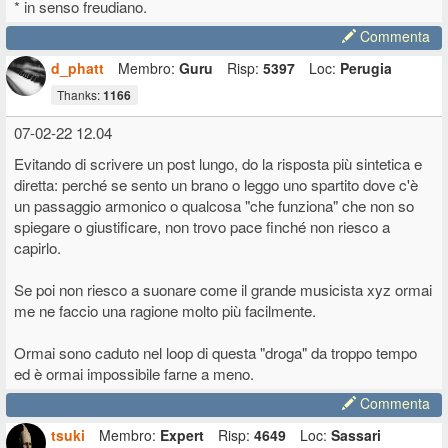
* in senso freudiano.
Commenta
d_phatt
Membro:
Guru
Risp:
5397
Loc:
Perugia
Thanks:
1166
07-02-22 12.04
Evitando di scrivere un post lungo, do la risposta più sintetica e
diretta: perché se sento un brano o leggo uno spartito dove c'è
un passaggio armonico o qualcosa "che funziona" che non so
spiegare o giustificare, non trovo pace finché non riesco a
capirlo.
Se poi non riesco a suonare come il grande musicista xyz ormai
me ne faccio una ragione molto più facilmente.
Ormai sono caduto nel loop di questa "droga" da troppo tempo
ed è ormai impossibile farne a meno.
Commenta
tsuki
Membro:
Expert
Risp:
4649
Loc:
Sassari