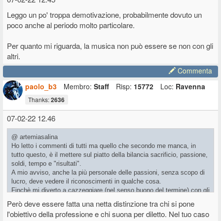
Leggo un po' troppa demotivazione, probabilmente dovuto un
poco anche al periodo molto particolare.
Per quanto mi riguarda, la musica non può essere se non con gli
altri.
Commenta
paolo_b3
Membro:
Staff
Risp:
15772
Loc:
Ravenna
Thanks:
2636
07-02-22 12.46
@ artemiasalina
Ho letto i commenti di tutti ma quello che secondo me manca, in
tutto questo, è il mettere sul piatto della bilancia sacrificio, passione,
soldi, tempo e "risultati".
A mio avviso, anche la più personale delle passioni, senza scopo di
lucro, deve vedere il riconoscimenti in qualche cosa.
Finchè mi diverto a cazzeggiare (nel senso buono del termine) con gli
strumenti, forse forse, può essere una cosa fine a se stessa. Ma
Però deve essere fatta una netta distinzione tra chi si pone
quando si inizia a mettere in gioco un atteggiamento più
l'obiettivo della professione e chi suona per diletto. Nel tuo caso
"professionale", secondo me il risultato ci vuole, c'è poco da fare,