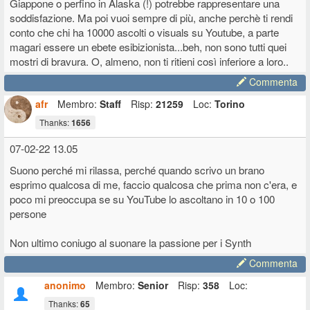
Giappone o perfino in Alaska (!) potrebbe rappresentare una
spunti di canzoni: seguo questa strada, ci studio perché non voglio
farle morire. Mi sento responsabile nei loro confronti, parrà una
soddisfazione. Ma poi vuoi sempre di più, anche perchè ti rendi
cazzata ma è così. Se le faccio bene, avrò una possibilità, sennò no.
conto che chi ha 10000 ascolti o visuals su Youtube, a parte
Per me questo è un mondo infinito da esplorare.
magari essere un ebete esibizionista...beh, non sono tutti quei
mostri di bravura. O, almeno, non ti ritieni così inferiore a loro..
Commenta
afr
Membro:
Staff
Risp:
21259
Loc:
Torino
Thanks:
1656
07-02-22 13.05
Suono perché mi rilassa, perché quando scrivo un brano
esprimo qualcosa di me, faccio qualcosa che prima non c'era, e
poco mi preoccupa se su YouTube lo ascoltano in 10 o 100
persone
Non ultimo coniugo al suonare la passione per i Synth
Commenta
anonimo
Membro:
Senior
Risp:
358
Loc:
Thanks:
65