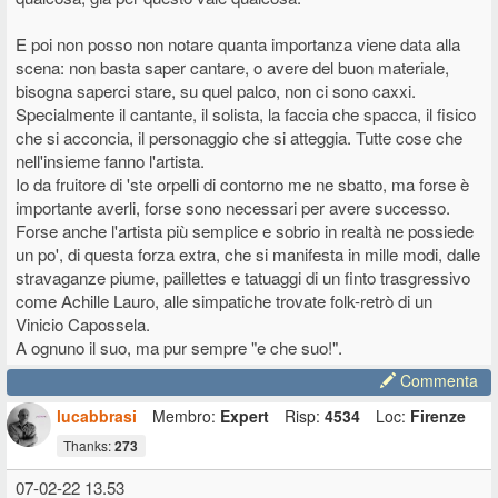
E poi non posso non notare quanta importanza viene data alla
scena: non basta saper cantare, o avere del buon materiale,
bisogna saperci stare, su quel palco, non ci sono caxxi.
Specialmente il cantante, il solista, la faccia che spacca, il fisico
che si acconcia, il personaggio che si atteggia. Tutte cose che
nell'insieme fanno l'artista.
Io da fruitore di 'ste orpelli di contorno me ne sbatto, ma forse è
importante averli, forse sono necessari per avere successo.
Forse anche l'artista più semplice e sobrio in realtà ne possiede
un po', di questa forza extra, che si manifesta in mille modi, dalle
stravaganze piume, paillettes e tatuaggi di un finto trasgressivo
come Achille Lauro, alle simpatiche trovate folk-retrò di un
Vinicio Capossela.
A ognuno il suo, ma pur sempre "e che suo!".
Commenta
lucabbrasi
Membro:
Expert
Risp:
4534
Loc:
Firenze
Thanks:
273
07-02-22 13.53