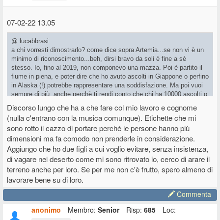
07-02-22 13.05
@ lucabbrasi
a chi vorresti dimostrarlo? come dice sopra Artemia...se non vi è un
minimo di riconoscimento...beh, dirsi bravo da soli è fine a sè
stesso. Io, fino al 2019, non componevo una mazza. Poi è partito il
fiume in piena, e poter dire che ho avuto ascolti in Giappone o perfino
in Alaska (!) potrebbe rappresentare una soddisfazione. Ma poi vuoi
sempre di più, anche perchè ti rendi conto che chi ha 10000 ascolti o
visuals su Youtube, a parte magari essere un ebete
Discorso lungo che ha a che fare col mio lavoro e cognome
esibizionista...beh, non sono tutti quei mostri di bravura. O, almeno,
(nulla c'entrano con la musica comunque). Etichette che mi
non ti ritieni così inferiore a loro..
sono rotto il cazzo di portare perché le persone hanno più
dimensioni ma fa comodo non prenderle in considerazione.
Aggiungo che ho due figli a cui voglio evitare, senza insistenza,
di vagare nel deserto come mi sono ritrovato io, cerco di arare il
terreno anche per loro. Se per me non c'è frutto, spero almeno di
lavorare bene su di loro.
Commenta
anonimo
Membro:
Senior
Risp:
685
Loc: