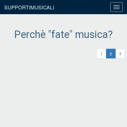
SUPPORTIMUSICALI
Toggl
navig
Perchè "fate" musica?
1
2
3