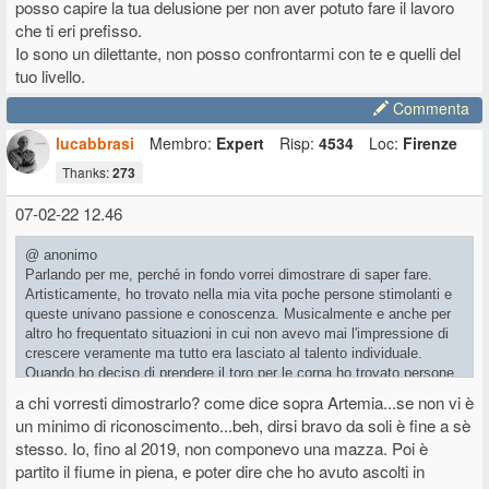
posso capire la tua delusione per non aver potuto fare il lavoro
altrimenti non vale più la pena.
che ti eri prefisso.
Io sono un dilettante, non posso confrontarmi con te e quelli del
Acquisti il VST figo, il plugin che suona bene, ma poi per cosa? Per
chi? Tanto vale comporre con i VST free, tanto cmq suoni, tanto cmq
tuo livello.
l'idea la scrivi.
Commenta
Perdere 15 mesi come nel mio caso, andando a letto tardi,
trascurando tante altre cose, per poi avere sempre e solo il giudizio
lucabbrasi
Membro:
Expert
Risp:
4534
Loc:
Firenze
positivo di pochi (o negativo, anche questo è un risultato, io sarei
contento se in 15000 mi dicessero "fai cagare", perchè almeno in
Thanks:
273
15000 mi avrebbero ascoltato), prima o poi azzera l'entusiasmo.
07-02-22 12.46
Io ho iniziato a studiare piano perchè volevo fare il compositore.
Quando ero ragazzino, per me era inimmaginabile vivere e non
@ anonimo
lasciare qualche cosa di te nel mondo. Poi mi son scontrato con una
Parlando per me, perché in fondo vorrei dimostrare di saper fare.
realtà diversa, ma ho mantenuto questo focus in tutta la mia vita.
Artisticamente, ho trovato nella mia vita poche persone stimolanti e
Oggi lo faccio per me, ma togliere soldi all'economia casalinga pesa
queste univano passione e conoscenza. Musicalmente e anche per
quando poi non ottieni risultati.
altro ho frequentato situazioni in cui non avevo mai l'impressione di
crescere veramente ma tutto era lasciato al talento individuale.
Quando ho deciso di prendere il toro per le corna ho trovato persone
che mi hanno fatto finalmente COMPRENDERE la grandezza di certi
a chi vorresti dimostrarlo? come dice sopra Artemia...se non vi è
artisti e opere, e si apre un mondo sconfinato che sto ancora
un minimo di riconoscimento...beh, dirsi bravo da soli è fine a sè
esplorando. Ho scritto un testo teatrale, proposto al mio maestro
stesso. Io, fino al 2019, non componevo una mazza. Poi è
dell'epoca ma niente, interessante ma non ci lavoriamo sopra per
partito il fiume in piena, e poter dire che ho avuto ascolti in
renderlo ben rappresentabile. Arriva il lockdown e butto giù tanti