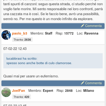
tanti spunti di canzoni: seguo questa strada, ci studio perché non
voglio farle morire. Mi sento responsabile nei loro confronti, parrà
una cazzata ma è così. Se le faccio bene, avrò una possibilità,
sennò no. Per me questo è un mondo infinito da esplorare.
Commenta
paolo_b3
Membro:
Staff
Risp:
15772
Loc:
Ravenna
Thanks:
2636
07-02-22 12.43
lucabbrasi ha scritto:
spesso sono anche botte di culo clamorose.
Quasi mai per usare un eufemismo.
Commenta
JoelFan
Membro:
Expert
Risp:
2848
Loc:
Milano
Thanks:
420
07-02-22 12.45