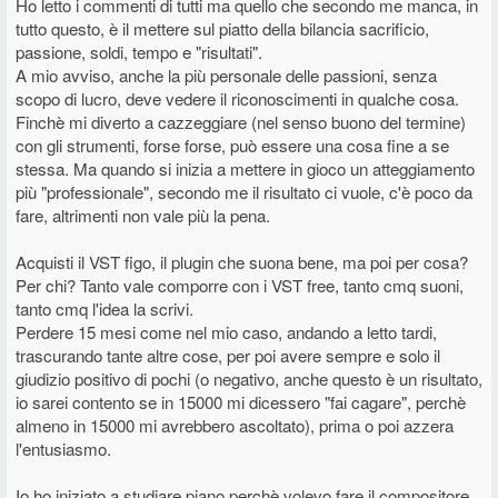
Ho letto i commenti di tutti ma quello che secondo me manca, in
tutto questo, è il mettere sul piatto della bilancia sacrificio,
passione, soldi, tempo e "risultati".
A mio avviso, anche la più personale delle passioni, senza
scopo di lucro, deve vedere il riconoscimenti in qualche cosa.
Finchè mi diverto a cazzeggiare (nel senso buono del termine)
con gli strumenti, forse forse, può essere una cosa fine a se
stessa. Ma quando si inizia a mettere in gioco un atteggiamento
più "professionale", secondo me il risultato ci vuole, c'è poco da
fare, altrimenti non vale più la pena.
Acquisti il VST figo, il plugin che suona bene, ma poi per cosa?
Per chi? Tanto vale comporre con i VST free, tanto cmq suoni,
tanto cmq l'idea la scrivi.
Perdere 15 mesi come nel mio caso, andando a letto tardi,
trascurando tante altre cose, per poi avere sempre e solo il
giudizio positivo di pochi (o negativo, anche questo è un risultato,
io sarei contento se in 15000 mi dicessero "fai cagare", perchè
almeno in 15000 mi avrebbero ascoltato), prima o poi azzera
l'entusiasmo.
Io ho iniziato a studiare piano perchè volevo fare il compositore.