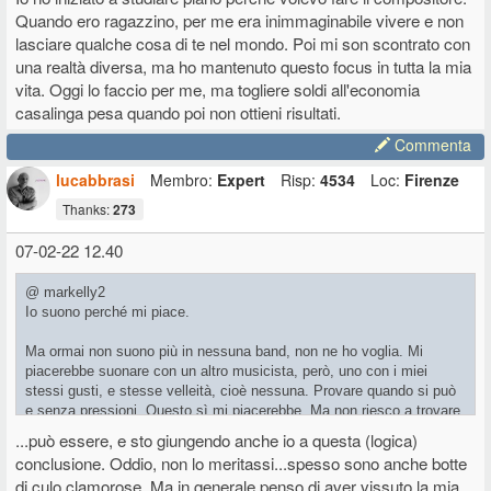
Quando ero ragazzino, per me era inimmaginabile vivere e non
lasciare qualche cosa di te nel mondo. Poi mi son scontrato con
una realtà diversa, ma ho mantenuto questo focus in tutta la mia
vita. Oggi lo faccio per me, ma togliere soldi all'economia
casalinga pesa quando poi non ottieni risultati.
Commenta
lucabbrasi
Membro:
Expert
Risp:
4534
Loc:
Firenze
Thanks:
273
07-02-22 12.40
@ markelly2
Io suono perché mi piace.
Ma ormai non suono più in nessuna band, non ne ho voglia. Mi
piacerebbe suonare con un altro musicista, però, uno con i miei
stessi gusti, e stesse velleità, cioè nessuna. Provare quando si può
e senza pressioni. Questo sì mi piacerebbe. Ma non riesco a trovare
la persona adatta, il massimo sarebbe se fosse anche un amico.
...può essere, e sto giungendo anche io a questa (logica)
conclusione. Oddio, non lo meritassi...spesso sono anche botte
Alla soglia dei cinquanta, e essendo una capra sulla tastiera, sarebbe
di culo clamorose. Ma in generale penso di aver vissuto la mia
stupido credere di avere un futuro.