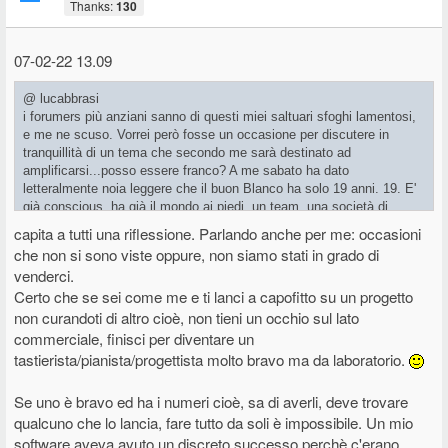
Thanks:
130
07-02-22 13.09
@ lucabbrasi
i forumers più anziani sanno di questi miei saltuari sfoghi lamentosi,
e me ne scuso. Vorrei però fosse un occasione per discutere in
tranquillità di un tema che secondo me sarà destinato ad
amplificarsi...posso essere franco? A me sabato ha dato
letteralmente noia leggere che il buon Blanco ha solo 19 anni. 19. E'
già conscious, ha già il mondo ai piedi..un team, una società di
gestione, etc. Ma vi rendete conto? Io chi cacchio sono? Nessuno.
capita a tutti una riflessione. Parlando anche per me: occasioni
Ne devo prendere atto. Il mondo non è per tutti. Ci mancherebbe. E
che non si sono viste oppure, non siamo stati in grado di
quindi ritorno alla domanda iniziale: ma che lo faccio a fare? Anche le
venderci.
passioni più sfrenate dopo un pò se stancano...
Certo che se sei come me e ti lanci a capofitto su un progetto
non curandoti di altro cioè, non tieni un occhio sul lato
commerciale, finisci per diventare un
tastierista/pianista/progettista molto bravo ma da laboratorio.
Se uno è bravo ed ha i numeri cioè, sa di averli, deve trovare
qualcuno che lo lancia, fare tutto da soli è impossibile. Un mio
software aveva avuto un discreto successo perchè c'erano