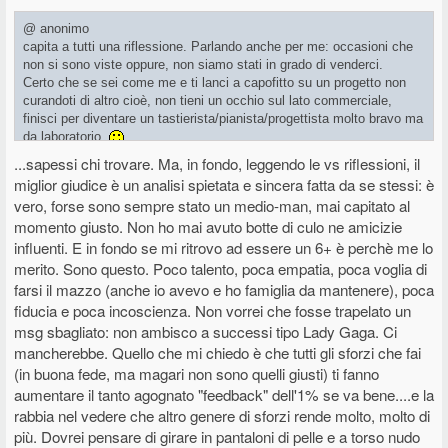
@ anonimo
capita a tutti una riflessione. Parlando anche per me: occasioni che
non si sono viste oppure, non siamo stati in grado di venderci.
Certo che se sei come me e ti lanci a capofitto su un progetto non
curandoti di altro cioè, non tieni un occhio sul lato commerciale,
finisci per diventare un tastierista/pianista/progettista molto bravo ma
da laboratorio.
...sapessi chi trovare. Ma, in fondo, leggendo le vs riflessioni, il
Se uno è bravo ed ha i numeri cioè, sa di averli, deve trovare
miglior giudice è un analisi spietata e sincera fatta da se stessi: è
qualcuno che lo lancia, fare tutto da soli è impossibile. Un mio
vero, forse sono sempre stato un medio-man, mai capitato al
software aveva avuto un discreto successo perchè c'erano dietro i
momento giusto. Non ho mai avuto botte di culo ne amicizie
commerciali che lavoravano per me.
influenti. E in fondo se mi ritrovo ad essere un 6+ è perchè me lo
merito. Sono questo. Poco talento, poca empatia, poca voglia di
farsi il mazzo (anche io avevo e ho famiglia da mantenere), poca
fiducia e poca incoscienza. Non vorrei che fosse trapelato un
msg sbagliato: non ambisco a successi tipo Lady Gaga. Ci
mancherebbe. Quello che mi chiedo è che tutti gli sforzi che fai
(in buona fede, ma magari non sono quelli giusti) ti fanno
aumentare il tanto agognato "feedback" dell'1% se va bene....e la
rabbia nel vedere che altro genere di sforzi rende molto, molto di
più. Dovrei pensare di girare in pantaloni di pelle e a torso nudo