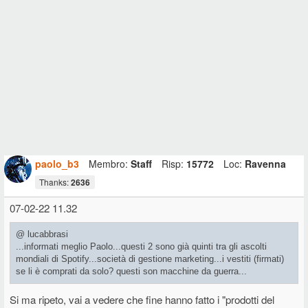
paolo_b3
Membro:
Staff
Risp:
15772
Loc:
Ravenna
Thanks:
2636
07-02-22 11.32
@ lucabbrasi
...informati meglio Paolo...questi 2 sono già quinti tra gli ascolti
mondiali di Spotify...società di gestione marketing...i vestiti (firmati)
se li è comprati da solo? questi son macchine da guerra...
Si ma ripeto, vai a vedere che fine hanno fatto i "prodotti del