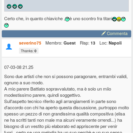
Certo che, in quanto chiaviche ,
è uno scontro fra titani
Commenta
severino75
Membro:
Guest
Risp:
13
Loc:
Napoli
Thanks:
0
07-03-08 21.25
Sono due artisti che non si possono paragonare, entrambi validi,
ognuno a suo modo.
A mio parere Battiato sopravvalutato, ma è solo un miio
modestissimo parere, quindi soggettivo.
Sull'aspetto tecnico riferito agli arrangiamenti in parte sono
d'accordo con chi ha aperto questa discussione, purtroppo molto
spesso un pezzo di non grandissima qualità compositiva (elisa
ne ha scritti tanti non male ma alcuni veramente orrendi...) ha
bisogno di un vestito più elaborato ed appriscente per venir
fuori...certo se una melodia ha un suo perchè e un suo senso