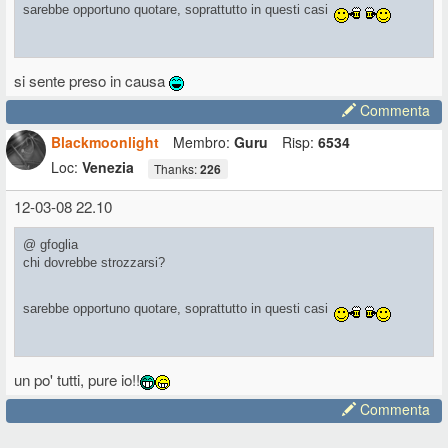
sarebbe opportuno quotare, soprattutto in questi casi
si sente preso in causa
Commenta
Edited 9 Mar. 2008 16:20
Blackmoonlight
Membro:
Guru
Risp:
6534
Loc:
Venezia
Thanks:
226
12-03-08 22.10
@ gfoglia
chi dovrebbe strozzarsi?
sarebbe opportuno quotare, soprattutto in questi casi
un po' tutti, pure io!!
Commenta
Edited 9 Mar. 2008 16:20