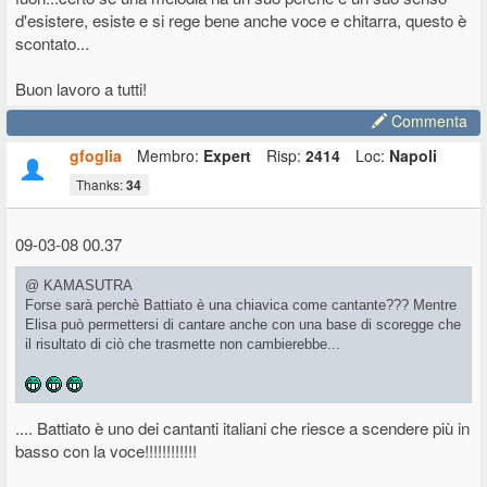
d'esistere, esiste e si rege bene anche voce e chitarra, questo è
scontato...
Buon lavoro a tutti!
Commenta
gfoglia
Membro:
Expert
Risp:
2414
Loc:
Napoli
Thanks:
34
09-03-08 00.37
@ KAMASUTRA
Forse sarà perchè Battiato è una chiavica come cantante??? Mentre
Elisa può permettersi di cantare anche con una base di scoregge che
il risultato di ciò che trasmette non cambierebbe...
.... Battiato è uno dei cantanti italiani che riesce a scendere più in
basso con la voce!!!!!!!!!!!!