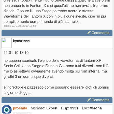
non presente in Fantom X e di quest'ultimo non avrà altre forme
si ma continuo a nn capire come possono Juno stage e Fantom X
d'onda. Oppure il Juno Stage potrebbe avere le stesse
avere entrambi 128 mega, essere la stessa cosa dal punto di vista
Waveforms del Fantom X con in più alcune inedite, cioè "in più"
sonoro come motore e il Juno Stage avere contemporaneamente
semplicemente comprimendo di più i samples.
suoni di pianoforte aggiuntivi!
Edited 11 Gen. 2010 16:58
Devono per forza aver tolto qualche cosa dal juno stage, sennò dove
li fanno entrare questi suoni aggiuntivi....(a meno che abbiamo
Commenta
rimpiazzato il pianoforte di serie con uno nuovo...)
kyma1999
Edited 11 Gen. 2010 16:42
11-01-10 18.10
ho appena scaricato l'elenco delle waveforms di fantom XR,
Sonic Cell, Juno Stage e Fantom G....sono tutti diversi...con il G
me lo aspettavo ovviamente avendo molta piu rom interna, ma
gli altri 3 sn comunque diversi.
è incredibile e pazzesco come possano esssere idioti gli uomini
al giorno d'oggi...
Commenta
proemio
Membro:
Expert
Risp:
3931
Loc:
Verona