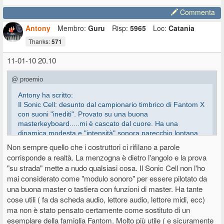
Commenta
Antony
Membro:
Guru
Risp:
5965
Loc:
Catania
Thanks:
571
11-01-10 20.10
@ proemio
Antony ha scritto:
Il Sonic Cell: desunto dal campionario timbrico di Fantom X
con suoni "inediti". Provato su una buona
masterkeyboard.....mi è cascato dal cuore. Ha una
dinamica modesta e "intensità" sonora parecchio lontana
dalla Workstation da cui ha preso spunto.
Non sempre quello che i costruttori ci rifilano a parole
corrisponde a realtà. La menzogna è dietro l'angolo e la prova
"su strada" mette a nudo qualsiasi cosa. Il Sonic Cell non l'ho
Davvero?
mai considerato come "modulo sonoro" per essere pilotato da
una buona master o tastiera con funzioni di master. Ha tante
Io non ho potuto e non posso fare questi paragoni e confronti. E
cose utili ( fa da scheda audio, lettore audio, lettore midi, ecc)
ormai mi sono abituato al suono del Sonic Cell. Mi fa molto comodo
ma non è stato pensato certamente come sostituto di un
però che sia anche una scheda audio, soprattutto per questo l'avevo
esemplare della famiglia Fantom. Molto più utile ( e sicuramente
preso.