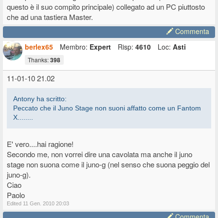
questo è il suo compito principale) collegato ad un PC piuttosto
Io lo piloto con una SL880 e forse sulla dinamica hai ragione, nel
senso che lo avevo intuito, però non potendo fare paragoni non
che ad una tastiera Master.
sapevo quanto fosse carente...
Commenta
berlex65
Membro:
Expert
Risp:
4610
Loc:
Asti
Thanks:
398
11-01-10 21.02
Antony ha scritto:
Peccato che il Juno Stage non suoni affatto come un Fantom
X........
E' vero....hai ragione!
Secondo me, non vorrei dire una cavolata ma anche il juno
stage non suona come il juno-g (nel senso che suona peggio del
juno-g).
Ciao
Paolo
Edited 11 Gen. 2010 20:03
Commenta