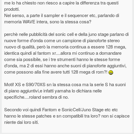
me lo ha chiesto non riesco a capire la differenza tra questi
prodotti.
Nel senso, a parte il sampler e il sequencer etc, parlando di
memoria WAVE intera, sono la stessa cosa?
perchè nelle pubblicità del sonic cell e della juno stage parlano di
nuove forme d'onda come un campione di pianoforte stereo
nuovo di qualità, però la memoria continua a essere 128 mega,
identica quindi al fantom xr....allora mi continuo a domandare
come sia possibile, se i tre strumenti hanno le stesse forme
d'onda, ma 2 di essi hanno anche suoni di pianoforte aggiuntivi,
come possono alla fine avere tutti 128 mega di rom?!
Motif XS e S90/70XS sn la stessa cosa ma la serie S ha suoni
di piano aggiuntivi,e infatti yamaha lo dichiara nelle
specifiche....roland sembra di no.
Secondo voi quindi Fantom e SonicCell/Juno Stage etc etc
hanno le stesse patches e sn compatibili tra loro? non si capisce
niente dai loro siti.