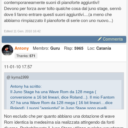
contemporaneamente suoni di pianoforte aggiuntivi!
Devono per forza aver tolto qualche cosa dal juno stage, sennò
dove li fanno entrare questi suoni aggiuntivi....(a meno che
abbiamo rimpiazzato il pianoforte di serie con uno nuovo...)
Edited 11 Gen. 2010 16:42
Commenta
Antony
Membro:
Guru
Risp:
5965
Loc:
Catania
Thanks:
571
11-01-10 17.57
@ kyma1999
Antony ha scritto:
Il Juno Stage ha una Wave Rom da 128 mega (
conversione a 16 bit lineari, dice Roland...). Il mio Fantom
X7 ha una Wave Rom da 128 mega ( 16 bit lineari....dice
Roland). I suoni "aggiuntivi" in Juno Stage sono quelli
"assenti" in Juno G. Peccato che il Juno Stage non suoni
Non escludo che per quanto abbiano una dotazione di wave
affatto come un Fantom X........
Rom identica la medesima sia realizzata attingendo da fonti
diverse. Probabilmente il Juno Stage utilizza qualche waveforsm