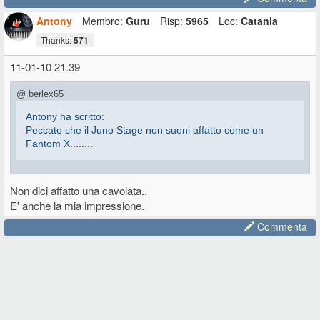
Antony
Membro:
Guru
Risp:
5965
Loc:
Catania
Thanks:
571
11-01-10 21.39
@ berlex65
Antony ha scritto:
Peccato che il Juno Stage non suoni affatto come un
Fantom X........
E' vero....hai ragione!
Non dici affatto una cavolata..
Secondo me, non vorrei dire una cavolata ma anche il juno stage non
E' anche la mia impressione.
suona come il juno-g (nel senso che suona peggio del juno-g).
Ciao
Commenta
Paolo
Edited 11 Gen. 2010 20:03