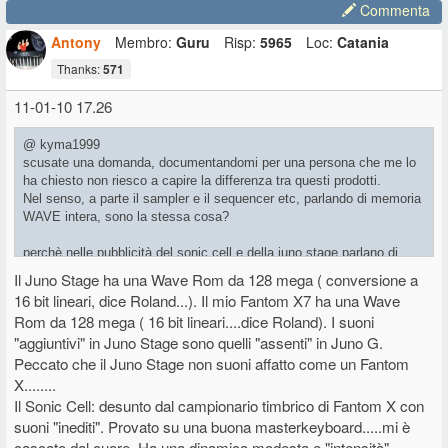
Commenta
Antony
Membro:
Guru
Risp:
5965
Loc:
Catania
Thanks:
571
11-01-10 17.26
@ kyma1999
scusate una domanda, documentandomi per una persona che me lo
ha chiesto non riesco a capire la differenza tra questi prodotti.
Nel senso, a parte il sampler e il sequencer etc, parlando di memoria
WAVE intera, sono la stessa cosa?
perchè nelle pubblicità del sonic cell e della juno stage parlano di
nuove forme d'onda come un campione di pianoforte stereo nuovo di
Il Juno Stage ha una Wave Rom da 128 mega ( conversione a
qualità, però la memoria continua a essere 128 mega, identica quindi
16 bit lineari, dice Roland...). Il mio Fantom X7 ha una Wave
al fantom xr....allora mi continuo a domandare come sia possibile, se
Rom da 128 mega ( 16 bit lineari....dice Roland). I suoni
i tre strumenti hanno le stesse forme d'onda, ma 2 di essi hanno
"aggiuntivi" in Juno Stage sono quelli "assenti" in Juno G.
anche suoni di pianoforte aggiuntivi, come possono alla fine avere
Peccato che il Juno Stage non suoni affatto come un Fantom
tutti 128 mega di rom?!
X........
Motif XS e S90/70XS sn la stessa cosa ma la serie S ha suoni di
Il Sonic Cell: desunto dal campionario timbrico di Fantom X con
piano aggiuntivi,e infatti yamaha lo dichiara nelle specifiche....roland
suoni "inediti". Provato su una buona masterkeyboard.....mi è
sembra di no.
cascato dal cuore. Ha una dinamica modesta e "intensità"