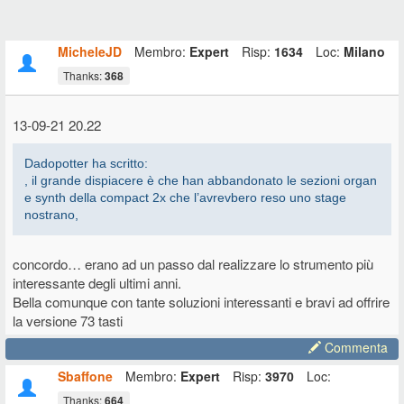
MicheleJD
Membro:
Expert
Risp:
1634
Loc:
Milano
Thanks:
368
13-09-21 20.22
Dadopotter ha scritto:
, il grande dispiacere è che han abbandonato le sezioni organ
e synth della compact 2x che l’avrevbero reso uno stage
nostrano,
concordo… erano ad un passo dal realizzare lo strumento più
interessante degli ultimi anni.
Bella comunque con tante soluzioni interessanti e bravi ad offrire
la versione 73 tasti
Commenta
Sbaffone
Membro:
Expert
Risp:
3970
Loc:
Thanks:
664