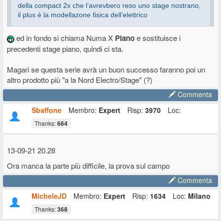
della compact 2x che l’avrevbero reso uno stage nostrano,
il plus è la modellazone fisica dell’elettrico
ed in fondo si chiama Numa X
Piano
e sostituisce i
precedenti stage piano, quindi ci sta.
quello che per te è un dispiacere è una gioia per altri
Magari se questa serie avrà un buon successo faranno poi un
altro prodotto più "a la Nord Electro/Stage" (?)
Commenta
Sbaffone
Membro:
Expert
Risp:
3970
Loc:
Thanks:
664
13-09-21 20.28
Ora manca la parte più difficile, la prova sul campo
Commenta
MicheleJD
Membro:
Expert
Risp:
1634
Loc:
Milano
Thanks:
368