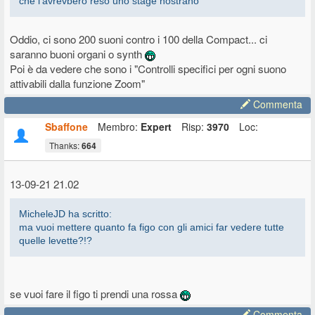
che l’avrevbero reso uno stage nostrano
Oddio, ci sono 200 suoni contro i 100 della Compact... ci
saranno buoni organi o synth
Poi è da vedere che sono i "Controlli specifici per ogni suono
attivabili dalla funzione Zoom"
Commenta
Sbaffone
Membro:
Expert
Risp:
3970
Loc:
Thanks:
664
13-09-21 21.02
MicheleJD ha scritto:
ma vuoi mettere quanto fa figo con gli amici far vedere tutte
quelle levette?!?
se vuoi fare il figo ti prendi una rossa
Commenta