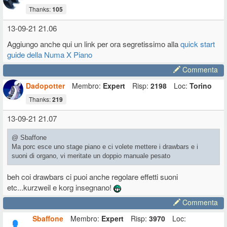
Thanks:
105
13-09-21 21.06
Aggiungo anche qui un link per ora segretissimo alla
quick start
guide della Numa X Piano
Commenta
Dadopotter
Membro:
Expert
Risp:
2198
Loc:
Torino
Thanks:
219
13-09-21 21.07
@ Sbaffone
Ma porc esce uno stage piano e ci volete mettere i drawbars e i
suoni di organo, vi meritate un doppio manuale pesato
beh coi drawbars ci puoi anche regolare effetti suoni
etc...kurzweil e korg insegnano!
Commenta
Sbaffone
Membro:
Expert
Risp:
3970
Loc: