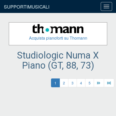
SUPPORTIMUSICALI
Toggl
navig
Acquista pianoforti su Thomann
Studiologic Numa X
Piano (GT, 88, 73)
1
2
3
4
5