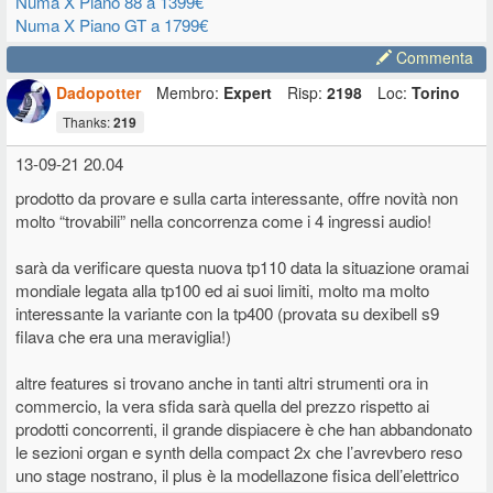
Numa X Piano 88 a 1399€
Numa X Piano GT a 1799€
Commenta
Dadopotter
Membro:
Expert
Risp:
2198
Loc:
Torino
Thanks:
219
13-09-21 20.04
prodotto da provare e sulla carta interessante, offre novità non
molto “trovabili” nella concorrenza come i 4 ingressi audio!
sarà da verificare questa nuova tp110 data la situazione oramai
mondiale legata alla tp100 ed ai suoi limiti, molto ma molto
interessante la variante con la tp400 (provata su dexibell s9
filava che era una meraviglia!)
altre features si trovano anche in tanti altri strumenti ora in
commercio, la vera sfida sarà quella del prezzo rispetto ai
prodotti concorrenti, il grande dispiacere è che han abbandonato
le sezioni organ e synth della compact 2x che l’avrevbero reso
uno stage nostrano, il plus è la modellazone fisica dell’elettrico