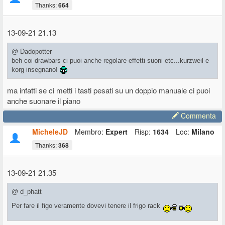
Thanks:
664
13-09-21 21.13
@ Dadopotter
beh coi drawbars ci puoi anche regolare effetti suoni etc...kurzweil e
korg insegnano!
ma infatti se ci metti i tasti pesati su un doppio manuale ci puoi
anche suonare il piano
Commenta
MicheleJD
Membro:
Expert
Risp:
1634
Loc:
Milano
Thanks:
368
13-09-21 21.35
@ d_phatt
Per fare il figo veramente dovevi tenere il frigo rack