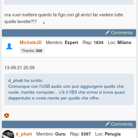
ma vuoi mettere quanto fa figo con gli amici far vedere tutte
quelle levette?!?
Commenta
MicheleJD
Membro:
Expert
Risp:
1634
Loc:
Milano
Thanks:
368
13-09-21 20.59
d_phatt ha scritto:
Comunque con l'USB audio uno può aggiungere quello che
vuole, tramite computer... c'è il VB3 che ormai si trova quasi
dappertutto e costa niente per quello che offre.
Commenta
d_phatt
Membro:
Guru
Risp:
5397
Loc:
Perugia