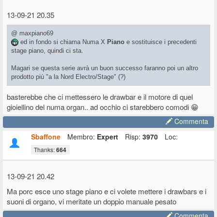
13-09-21 20.35
@ maxpiano69
ed in fondo si chiama Numa X
Piano
e sostituisce i precedenti
stage piano, quindi ci sta.
Magari se questa serie avrà un buon successo faranno poi un altro
prodotto più "a la Nord Electro/Stage" (?)
basterebbe che ci mettessero le drawbar e il motore di quel
gioiellino del numa organ.. ad occhio ci starebbero comodi 😁
Commenta
Sbaffone
Membro:
Expert
Risp:
3970
Loc:
Thanks:
664
13-09-21 20.42
Ma porc esce uno stage piano e ci volete mettere i drawbars e i
suoni di organo, vi meritate un doppio manuale pesato
Commenta