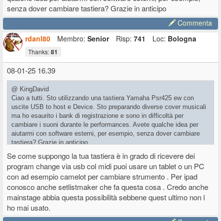
senza dover cambiare tastiera? Grazie in anticipo
Commenta
rdanl80
Membro:
Senior
Risp:
741
Loc:
Bologna
Thanks:
81
08-01-25 16.39
@ KingDavid
Ciao a tutti. Sto utilizzando una tastiera Yamaha Psr425 ew con
uscite USB to host e Device. Sto preparando diverse cover musicali
ma ho esaurito i bank di registrazione e sono in difficoltà per
cambiare i suoni durante le performances. Avete qualche idea per
aiutarmi con software esterni, per esempio, senza dover cambiare
tastiera? Grazie in anticipo
Se come suppongo la tua tastiera è in grado di ricevere dei
program change via usb col midi puoi usare un tablet o un PC
con ad esempio camelot per cambiare strumento . Per ipad
conosco anche setlistmaker che fa questa cosa . Credo anche
mainstage abbia questa possibilità sebbene quest ultimo non l
ho mai usato.