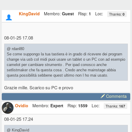
KingDavid
Membro:
Guest
Risp:
1
Loc:
Thanks:
0
08-01-25 17.08
@ rdanl80
Se come suppongo la tua tastiera è in grado di ricevere dei program
change via usb col midi puoi usare un tablet o un PC con ad esempio
camelot per cambiare strumento . Per ipad conosco anche
setlistmaker che fa questa cosa . Credo anche mainstage abbia
questa possibilità sebbene quest ultimo non l ho mai usato.
Grazie mille. Scarico su PC e provo
Commenta
Ovidio
Membro:
Expert
Risp:
1559
Loc:
Thanks:
167
08-01-25 17.24
@ KingDavid