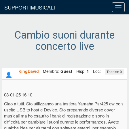
SUPPORTIMUSICALI
Toggl
navig
Cambio suoni durante
concerto live
KingDavid
Membro:
Guest
Risp:
1
Loc:
Thanks:
0
08-01-25 16.10
Ciao a tutti. Sto utilizzando una tastiera Yamaha Psr425 ew con
uscite USB to host e Device. Sto preparando diverse cover
musicali ma ho esaurito i bank di registrazione e sono in
difficoltà per cambiare i suoni durante le performances. Avete
qualche idea per aiutarmi con software esterni, per esempio,