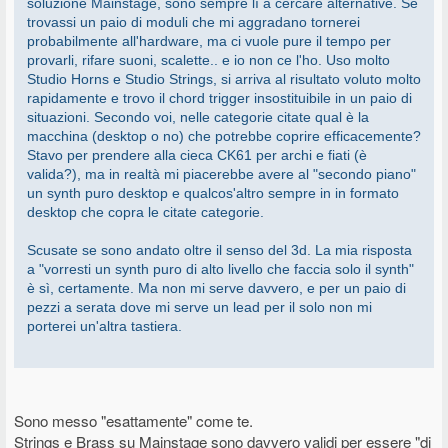
soluzione Mainstage, sono sempre lì a cercare alternative. Se
quei backplane nel Polymoog ce ne sono due uno sopra l'altro.
trovassi un paio di moduli che mi aggradano tornerei
Quella quantità ingente di generatori è dovuta al fatto che il
probabilmente all'hardware, ma ci vuole pure il tempo per
Polymoog è completamente polifonico e per ogni tasto c'è un
provarli, rifare suoni, scalette.. e io non ce l'ho. Uso molto
generatore. Nessuna sorpresa che con una costruzione del genere
Studio Horns e Studio Strings, si arriva al risultato voluto molto
basta spostare o anche solo inclinare lo strumento per avere
rapidamente e trovo il chord trigger insostituibile in un paio di
problemi. Aggiungiamo poi che negli anni '70 la costruzione dei chip
situazioni. Secondo voi, nelle categorie citate qual è la
era agli albori, che il Polymoog faceva largo uso di chip custom
macchina (desktop o no) che potrebbe coprire efficacemente?
analogici la cui costruzione era ancora più sperimentale, ed abbiamo
Stavo per prendere alla cieca CK61 per archi e fiati (è
la ricetta per la tempesta perfetta.
valida?), ma in realtà mi piacerebbe avere al "secondo piano"
un synth puro desktop e qualcos'altro sempre in in formato
desktop che copra le citate categorie.
Scusate se sono andato oltre il senso del 3d. La mia risposta
a "vorresti un synth puro di alto livello che faccia solo il synth"
è sì, certamente. Ma non mi serve davvero, e per un paio di
pezzi a serata dove mi serve un lead per il solo non mi
porterei un'altra tastiera.
Sono messo "esattamente" come te.
Strings e Brass su Mainstage sono davvero validi per essere "di