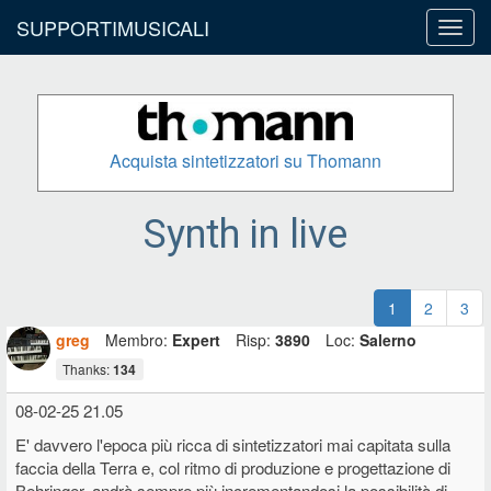
SUPPORTIMUSICALI
Toggl
navig
Acquista sintetizzatori su Thomann
Synth in live
1
2
3
greg
Membro:
Expert
Risp:
3890
Loc:
Salerno
Thanks:
134
08-02-25 21.05
E' davvero l'epoca più ricca di sintetizzatori mai capitata sulla
faccia della Terra e, col ritmo di produzione e progettazione di
Behringer, andrà sempre più incrementandosi la possibilità di