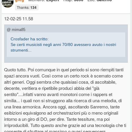
Thanks:
134
12-02-25 11.58
@ mima85
Crosfader ha scritto:
Se certi musicisti negli anni 70/80 avessero avuto i nostri
strumenti...
Quoto tutto. Poi comunque in quel periodo si sono riempiti tanti
Non è detto. Tante volte è proprio la limitatezza dei mezzi a stimolare
spazi ancora vuoti. Così come un certo rock è scemato come
la creatività e uscirsene con soluzioni geniali per tirar fuori opere
memorabili da mezzi limitati. Al contrario, avere abbondanza di mezzi
altri generi. Oggi sembra che qualsiasi cosa, di ascoltabile,
e possibilità tecniche spesso è causa di blocchi creativi, perché hai
decente, veritiera e ripetibile produci abbia del "già
talmente tanta roba intorno a te da renderti difficile focalizzare le
sentito"....infatti vanno avanti monotoni come i rappers et
idee, oppure farti perdere il filo di quello che stai facendo.
similia... i quali non si struggono alla ricerca di una melodìa, di
una linea armonica. Ancora oggi, ascoltando Sanremo, tante
Altre volte, più semplicemente, gli strumenti vengono usati per
esibizioni equivalgono ad orchestrazioni più o meno originali
sopperire alle carenze tecniche e creative di chi li usa, e i risultati
ottenuti in questi casi non sono nulla di eclatante.
intorno a un giro di DO, per dire. Tante tessiture, ma poi
irriproducibili. Tutto questo anche grazie ad una tecnologia che ti
Poi certo, per chi in quegli anni non aveva le possibilità economiche
consente di sfruttare al massimo o quasi sequencers,