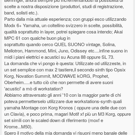
scelte a nostra disposizione (produttori, studi di registrazione,
band, solisti etc.).
Parto dalla mia attuale esperienza; con gruppi esco utilizzando
Modx 6+ Yamaha, un coltellino svizzero in scelte, possibilità,
qualità soprattutto in layer, potrei spiegare cosa intendo; Akai
MPC 61 con qualche buon plug in
soprattutto quando cerco QUEL SUONO vintage, Solina,
Mellotron, Hammond, Mini, Juno, Odissey etc....infine suono in
midi i piani elettrici e acustici su Acuna 88 oppure SL 73.
La domanda che vi pongo è questa: Utilizzate od utilizzeste, in
un set semplice con max 2 tastiere,il secondo sinth tipo Opsix
Korg, Novation Summit, MODWAVE kORG, Prophet,
Oberheim.....e tutto ciò che non permette di avere suoni
'acustici' a mò di workstation?
Abbiamo attraversato gli anni '10 con la maggior parte di chi
poteva permetterselo utilizzare due workstations-synth quali
yamaha Montage con Korg Kronos ( oppure una delle due con
un Clavia), e poco prima, magari Motif xf più un M3 Korg, oppure
set simili con le scaled down di riferimento (moxf e
Krome...M50).
Spero il motivo della mia domanda vi risuoni meno banale delle