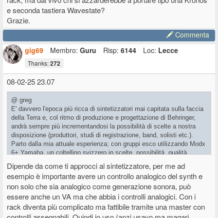
e seconda tastiera Wavestate?
Grazie.
Commenta
gig69
Membro:
Guru
Risp:
6144
Loc:
Lecce
Thanks:
272
08-02-25 23.07
@ greg
E' davvero l'epoca più ricca di sintetizzatori mai capitata sulla faccia
della Terra e, col ritmo di produzione e progettazione di Behringer,
andrà sempre più incrementandosi la possibilità di scelte a nostra
disposizione (produttori, studi di registrazione, band, solisti etc.).
Parto dalla mia attuale esperienza; con gruppi esco utilizzando Modx
6+ Yamaha, un coltellino svizzero in scelte, possibilità, qualità
soprattutto in layer, potrei spiegare cosa intendo; Akai MPC 61 con
Dipende da come ti approcci al sintetizzatore, per me ad
qualche buon plug in
esempio è importante avere un controllo analogico del synth e
soprattutto quando cerco QUEL SUONO vintage, Solina, Mellotron,
non solo che sia analogico come generazione sonora, può
Hammond, Mini, Juno, Odissey etc....infine suono in midi i piani
essere anche un VA ma che abbia i controlli analogici. Con i
elettrici e acustici su Acuna 88 oppure SL 73.
rack diventa più complicato ma fattibile tramite una master con
La domanda che vi pongo è questa: Utilizzate od utilizzeste, in un
set semplice con max 2 tastiere,il secondo sinth tipo Opsix Korg,
controlli assegnabili. Quindi io uso (anzi usavo ma magari