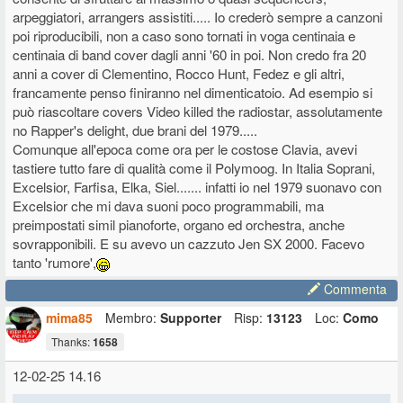
dei professionisti del mondo della musica, le tastiere tuttofare odierne
arpeggiatori, arrangers assistiti..... Io crederò sempre a canzoni
sarebbero state senza dubbio una manna dal cielo.
poi riproducibili, non a caso sono tornati in voga centinaia e
centinaia di band cover dagli anni '60 in poi. Non credo fra 20
anni a cover di Clementino, Rocco Hunt, Fedez e gli altri,
francamente penso finiranno nel dimenticatoio. Ad esempio si
può riascoltare covers Video killed the radiostar, assolutamente
no Rapper's delight, due brani del 1979.....
Comunque all'epoca come ora per le costose Clavia, avevi
tastiere tutto fare di qualità come il Polymoog. In Italia Soprani,
Excelsior, Farfisa, Elka, Siel....... infatti io nel 1979 suonavo con
Excelsior che mi dava suoni poco programmabili, ma
preimpostati simil pianoforte, organo ed orchestra, anche
sovrapponibili. E su avevo un cazzuto Jen SX 2000. Facevo
tanto 'rumore',
Commenta
mima85
Membro:
Supporter
Risp:
13123
Loc:
Como
Thanks:
1658
12-02-25 14.16