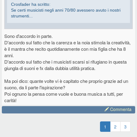
Crosfader ha scritto:
Se certi musicisti negli anni 70/80 avessero avuto i nostri
strumenti...
Sono d'accordo in parte.
Non è detto. Tante volte è proprio la limitatezza dei mezzi a stimolare
D'accordo sul fatto che la carenza e la noia stimola la creatività,
la creatività e uscirsene con soluzioni geniali per tirar fuori opere
memorabili da mezzi limitati. Al contrario, avere abbondanza di mezzi
è il mantra che recito quotidianamente con mia figlia che ha 8
e possibilità tecniche spesso è causa di blocchi creativi, perché hai
anni.
talmente tanta roba intorno a te da renderti difficile focalizzare le
D'accordo sul fatto che i musicisti scarsi si rifugiano in questa
idee, oppure farti perdere il filo di quello che stai facendo.
giungla di suoni e fx dalla dubbia utilità pratica.
Altre volte, più semplicemente, gli strumenti vengono usati per
Ma poi dico: quante volte vi è capitato che proprio grazie ad un
sopperire alle carenze tecniche e creative di chi li usa, e i risultati
ottenuti in questi casi non sono nulla di eclatante.
suono, da li parte l'ispirazione?
Poi ognuno la pensa come vuole e buona musica a tutti, per
Poi certo, per chi in quegli anni non aveva le possibilità economiche
carità!
dei professionisti del mondo della musica, le tastiere tuttofare odierne
sarebbero state senza dubbio una manna dal cielo.
Commenta
1
2
3