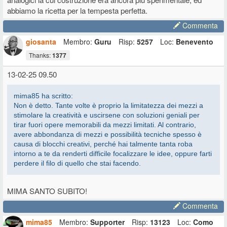
abbiamo la ricetta per la tempesta perfetta.
Commenta
giosanta
Membro:
Guru
Risp:
5257
Loc:
Benevento
Thanks:
1377
13-02-25 09.50
mima85 ha scritto:
Non è detto. Tante volte è proprio la limitatezza dei mezzi a
stimolare la creatività e uscirsene con soluzioni geniali per
tirar fuori opere memorabili da mezzi limitati. Al contrario,
avere abbondanza di mezzi e possibilità tecniche spesso è
causa di blocchi creativi, perché hai talmente tanta roba
intorno a te da renderti difficile focalizzare le idee, oppure farti
perdere il filo di quello che stai facendo.
MIMA SANTO SUBITO!
Commenta
mima85
Membro:
Supporter
Risp:
13123
Loc:
Como