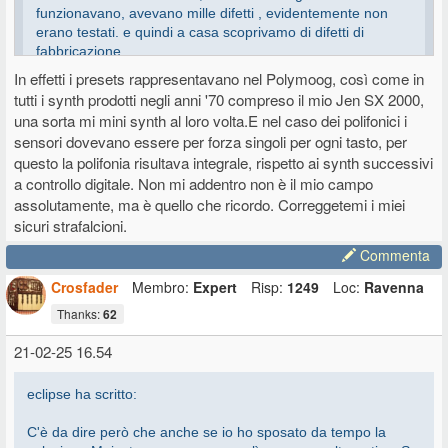
funzionavano, avevano mille difetti , evidentemente non
erano testati. e quindi a casa scoprivamo di difetti di
fabbricazione
In effetti i presets rappresentavano nel Polymoog, così come in
tutti i synth prodotti negli anni '70 compreso il mio Jen SX 2000,
una sorta mi mini synth al loro volta.E nel caso dei polifonici i
Era tecnologia ancora pionieristica a quei tempi (anni '70), poi sul
fronte dell'affidabilità negli anni '80 le cose hanno iniziato a migliorare.
sensori dovevano essere per forza singoli per ogni tasto, per
I problemi li avevano in particolare i polifonici analogici per via della
questo la polifonia risultava integrale, rispetto ai synth successivi
loro costruzione più complessa. Uno dei motivi per cui il Jupiter 8 ha
a controllo digitale. Non mi addentro non è il mio campo
spopolato sui palchi a quei tempi era perché è uno dei synth più
assolutamente, ma è quello che ricordo. Correggetemi i miei
affidabili prodotti in quegli anni. In questo i costruttori giapponesi
sicuri strafalcioni.
erano più avanti rispetto agli americani Oberheim e Sequential (ARP
stava già chiudendo i battenti), che però nel frattempo con l'OB-Xa e
Commenta
ancor di più con l'OB-8, e la terza revisione del Prophet 5, hanno
migliorato parecchio la situazione sul fronte affidabilità. Moog invece
Crosfader
Membro:
Expert
Risp:
1249
Loc:
Ravenna
è rimasta indietro coi polifonici, nel 1982 ci ha provato col
Thanks:
62
Memorymoog che però era un disastro in quanto ad affidabilità, poi
nel 1983 è arrivato il DX-7 e li non c'è più stata partita.
21-02-25 16.54
Il Polymoog soffre in particolare del fatto che i componenti degli
oscillatori e filtri non sono direttamente saldati su una scheda
eclipse ha scritto:
comune, ma ognuno ha la sua schedina ed ogni schedina è infilata in
uno slot. Gli slot sono saldati su una scheda "backplane", la quale ne
C'è da dire però che anche se io ho sposato da tempo la
ha montati a decine e supporta altrettante schedine generatrici, e di