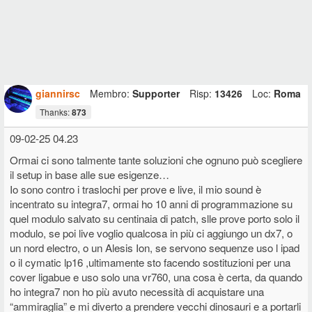
una master MC 1000 76 Oberheim con tasti semipesati, su quel poco
spazio che mi concedeva la master appoggiavo un SH 32 Roland,
modulino utilissimo virtual analog.
Dai due moduli estraevo un arsenale di suoni incredibile e che avevo
scelto io : DX 7 plug 150, acoustic piano e AN PLug 150, su
Motif,oltre ai suoni interni, invece sul Fantom avevo le schede
vintage synth, ultimate keys, Piano acustico srx,orchestral strings mi
giannirsc
Membro:
Supporter
Risp:
13426
Loc:
Roma
pare si chiamasse, più alcune vecchie JV che francamente non
ricordo.
Thanks:
873
Per cui davvero riuscivo ad avere una palette completa e di ottima
qualità, sarebbe un set validissimo tutt'oggi a cui aggiungerei solo un
09-02-25 04.23
buon VST Hammond clone e Keyscape Spectrasonic....
Ormai ci sono talmente tante soluzioni che ognuno può scegliere
Ecco. In giro vedo utilizzare quasi esclusivamente Clavia, che sia
Nordstage o Nordelectro, abbinate talvolta a Hammond clone o
il setup in base alle sue esigenze…
Yamaha Montage o appunto Korg Kronos. Non ho notato nessuno,
Io sono contro i traslochi per prove e live, il mio sound è
tra chi utilizza due tastiere, strumenti tipo Polybrute, Summit, Jupiter
incentrato su integra7, ormai ho 10 anni di programmazione su
X, Sledge, Prophet, mi fermo, spero di aver reso l'idea.
quel modulo salvato su centinaia di patch, slle prove porto solo il
Chiaro che poi si utilizza un computer con i vari Mainstage, Ableton
modulo, se poi live voglio qualcosa in più ci aggiungo un dx7, o
etc...
un nord electro, o un Alesis Ion, se servono sequenze uso l ipad
Cioè, secondo voi chi usufruisce sei synth 'puri', solo in studio, solo
produttori, solo matti che a casa hanno 100 synth?
o il cymatic lp16 ,ultimamente sto facendo sostituzioni per una
Korg ha ripreso in un certo senso a produrre anche versioni rack, ma
cover ligabue e uso solo una vr760, una cosa è certa, da quando
dal vivo chi si azzarderebbe a portare tipo una Kronos e seconda
ho integra7 non ho più avuto necessità di acquistare una
tastiera Wavestate?
“ammiraglia” e mi diverto a prendere vecchi dinosauri e a portarli
Grazie.