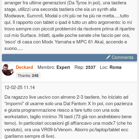
arranger fra ultime generazioni (Da Tyros in poi), una tastiera
passato!
stage, utilizzi una seconda tastiera che sia un synth alla
Se certi musicisti negli anni 70/80 avessero avuto i nostri
Modwave, Summit, Modal o chi più ne ha più ne metta.....tutto
strumenti.....
....
qui. Il rapporto con tablet o ipad è tutto un altro argomento: io mi
trovo sempre con piccoli problemini da risolvere prima di ripartire
col mio Surface. Infatti, quelle poche serate che faccio per ora,
'esco' di casa con Modx Yamaha e MPC 61 Akai, accendo e
suono.....
Commenta
Deckard
Membro:
Expert
Risp:
2537
Loc:
Roma
Thanks:
248
12-02-25 11.14
Da ragazzo live uscivo con almeno 2-3 tastiere, ho iniziato ad
“impormi” di usarne solo una Dal Fantom X In poi, con pazienza
e giusta programmazione riesco a fare tutto con una sola
workstation, taglio minimo 76 tasti (73 già non andrebbero bene
temo). In particolari occasioni gli affiancavo una modx7 (che ho
venduto), ora una VR09-b/Venom. Aborro pc/laptop/tablet ecc
(parliamo sempre di live).