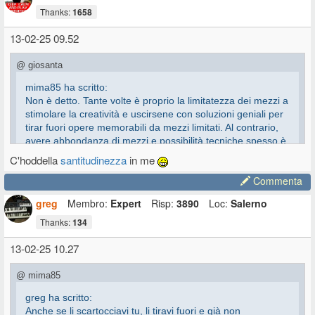
Thanks:
1658
13-02-25 09.52
@ giosanta
mima85 ha scritto:
Non è detto. Tante volte è proprio la limitatezza dei mezzi a
stimolare la creatività e uscirsene con soluzioni geniali per
tirar fuori opere memorabili da mezzi limitati. Al contrario,
avere abbondanza di mezzi e possibilità tecniche spesso è
causa di blocchi creativi, perché hai talmente tanta roba
C'hoddella
santitudinezza
in me
intorno a te da renderti difficile focalizzare le idee, oppure
Commenta
farti perdere il filo di quello che stai facendo.
greg
Membro:
Expert
Risp:
3890
Loc:
Salerno
MIMA SANTO SUBITO!
Thanks:
134
13-02-25 10.27
@ mima85
greg ha scritto:
Anche se li scartocciavi tu, li tiravi fuori e già non