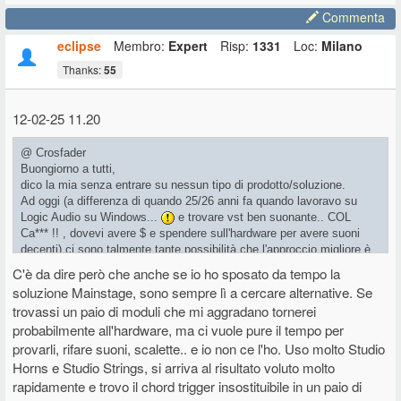
Commenta
eclipse
Membro:
Expert
Risp:
1331
Loc:
Milano
Thanks:
55
12-02-25 11.20
@ Crosfader
Buongiorno a tutti,
dico la mia senza entrare su nessun tipo di prodotto/soluzione.
Ad oggi (a differenza di quando 25/26 anni fa quando lavoravo su
Logic Audio su Windows...
e trovare vst ben suonante.. COL
Ca*** !! , dovevi avere $ e spendere sull'hardware per avere suoni
decenti) ci sono talmente tante possibilità che l'approccio migliore è
capire come si vuole lavorare e quanto peso si può/vuole
C'è da dire però che anche se io ho sposato da tempo la
sfacchinare.
soluzione Mainstage, sono sempre lì a cercare alternative. Se
Dalla masterina con ipad, fino al Fiat Ducato pieno di Hammond
trovassi un paio di moduli che mi aggradano tornerei
Wurly bla bla bla + facchini a corredo!
probabilmente all'hardware, ma ci vuole pure il tempo per
Il rapporto spesa/resa ad oggi è infinitamente più performante del
provarli, rifare suoni, scalette.. e io non ce l'ho. Uso molto Studio
passato!
Horns e Studio Strings, si arriva al risultato voluto molto
Se certi musicisti negli anni 70/80 avessero avuto i nostri
rapidamente e trovo il chord trigger insostituibile in un paio di
strumenti.....
....