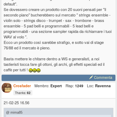
default".
Se dovessero creare un prodotto con 20 suoni pensati per "il
secondo piano" bucherebbero sul mercato " strings ensemble -
violin solo - strings disco - trumpet - sax - trombone - brass
ensamble - 5 pad belli e programmabili - 5 lead belli e
programmabili - una sezione sampler rapida da richiamare i tuoi
WAV al volo ".
Ecco un prodotto così sarebbe strafigo, e sotto vai di stage
76/88 ed il mercato è pieno.
Basta mettere le chitarre dentro a WS e generalisti, a noi
tastieristi tocca fare gli ottoni, gli archi, gli effetti speciali ed il
caffè per tutti !
Commenta
Crosfader
Membro:
Expert
Risp:
1249
Loc:
Ravenna
Thanks:
62
21-02-25 16.56
@ mima85