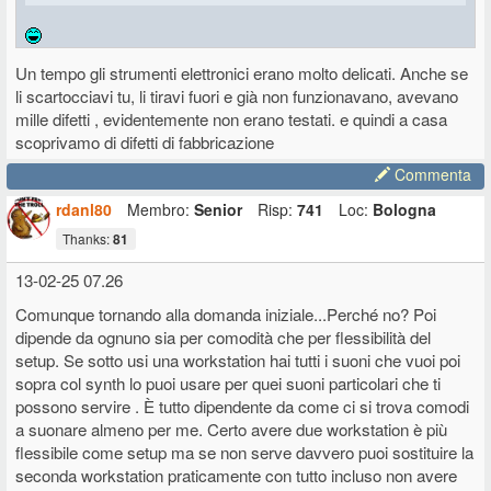
Un tempo gli strumenti elettronici erano molto delicati. Anche se
li scartocciavi tu, li tiravi fuori e già non funzionavano, avevano
mille difetti , evidentemente non erano testati. e quindi a casa
scoprivamo di difetti di fabbricazione
Commenta
rdanl80
Membro:
Senior
Risp:
741
Loc:
Bologna
Thanks:
81
13-02-25 07.26
Comunque tornando alla domanda iniziale...Perché no? Poi
dipende da ognuno sia per comodità che per flessibilità del
setup. Se sotto usi una workstation hai tutti i suoni che vuoi poi
sopra col synth lo puoi usare per quei suoni particolari che ti
possono servire . È tutto dipendente da come ci si trova comodi
a suonare almeno per me. Certo avere due workstation è più
flessibile come setup ma se non serve davvero puoi sostituire la
seconda workstation praticamente con tutto incluso non avere