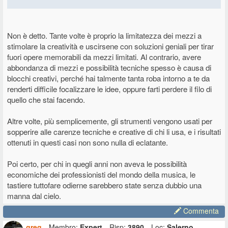
Non è detto. Tante volte è proprio la limitatezza dei mezzi a
stimolare la creatività e uscirsene con soluzioni geniali per tirar
fuori opere memorabili da mezzi limitati. Al contrario, avere
abbondanza di mezzi e possibilità tecniche spesso è causa di
blocchi creativi, perché hai talmente tanta roba intorno a te da
renderti difficile focalizzare le idee, oppure farti perdere il filo di
quello che stai facendo.
Altre volte, più semplicemente, gli strumenti vengono usati per
sopperire alle carenze tecniche e creative di chi li usa, e i risultati
ottenuti in questi casi non sono nulla di eclatante.
Poi certo, per chi in quegli anni non aveva le possibilità
economiche dei professionisti del mondo della musica, le
tastiere tuttofare odierne sarebbero state senza dubbio una
manna dal cielo.
Commenta
greg
Membro:
Expert
Risp:
3890
Loc:
Salerno