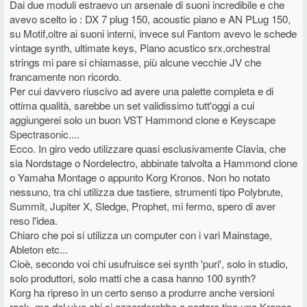
Dai due moduli estraevo un arsenale di suoni incredibile e che
avevo scelto io : DX 7 plug 150, acoustic piano e AN PLug 150,
su Motif,oltre ai suoni interni, invece sul Fantom avevo le schede
vintage synth, ultimate keys, Piano acustico srx,orchestral
strings mi pare si chiamasse, più alcune vecchie JV che
francamente non ricordo.
Per cui davvero riuscivo ad avere una palette completa e di
ottima qualità, sarebbe un set validissimo tutt'oggi a cui
aggiungerei solo un buon VST Hammond clone e Keyscape
Spectrasonic....
Ecco. In giro vedo utilizzare quasi esclusivamente Clavia, che
sia Nordstage o Nordelectro, abbinate talvolta a Hammond clone
o Yamaha Montage o appunto Korg Kronos. Non ho notato
nessuno, tra chi utilizza due tastiere, strumenti tipo Polybrute,
Summit, Jupiter X, Sledge, Prophet, mi fermo, spero di aver
reso l'idea.
Chiaro che poi si utilizza un computer con i vari Mainstage,
Ableton etc...
Cioè, secondo voi chi usufruisce sei synth 'puri', solo in studio,
solo produttori, solo matti che a casa hanno 100 synth?
Korg ha ripreso in un certo senso a produrre anche versioni
rack, ma dal vivo chi si azzarderebbe a portare tipo una Kronos