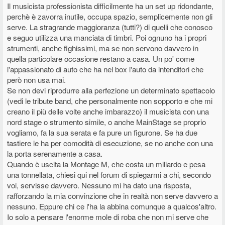
Il musicista professionista difficilmente ha un set up ridondante,
perchè è zavorra inutile, occupa spazio, semplicemente non gli
serve. La stragrande maggioranza (tutti?) di quelli che conosco
e seguo utilizza una manciata di timbri. Poi ognuno ha i propri
strumenti, anche fighissimi, ma se non servono davvero in
quella particolare occasione restano a casa. Un po' come
l'appassionato di auto che ha nel box l'auto da intenditori che
però non usa mai.
Se non devi riprodurre alla perfezione un determinato spettacolo
(vedi le tribute band, che personalmente non sopporto e che mi
creano il più delle volte anche imbarazzo) il musicista con una
nord stage o strumento simile, o anche MainStage se proprio
vogliamo, fa la sua serata e fa pure un figurone. Se ha due
tastiere le ha per comodità di esecuzione, se no anche con una
la porta serenamente a casa.
Quando è uscita la Montage M, che costa un miliardo e pesa
una tonnellata, chiesi qui nel forum di spiegarmi a chi, secondo
voi, servisse davvero. Nessuno mi ha dato una risposta,
rafforzando la mia convinzione che in realtà non serve davvero a
nessuno. Eppure chi ce l'ha la abbina comunque a qualcos'altro.
Io solo a pensare l'enorme mole di roba che non mi serve che