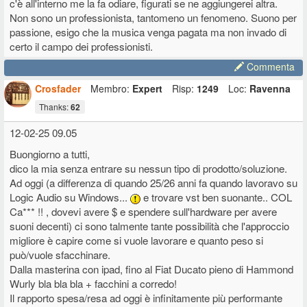
c'è all'interno me la fa odiare, figurati se ne aggiungerei altra.
Non sono un professionista, tantomeno un fenomeno. Suono per
passione, esigo che la musica venga pagata ma non invado di
certo il campo dei professionisti.
Commenta
Crosfader
Membro:
Expert
Risp:
1249
Loc:
Ravenna
Thanks:
62
12-02-25 09.05
Buongiorno a tutti,
dico la mia senza entrare su nessun tipo di prodotto/soluzione.
Ad oggi (a differenza di quando 25/26 anni fa quando lavoravo su
Logic Audio su Windows...
e trovare vst ben suonante.. COL
Ca*** !! , dovevi avere $ e spendere sull'hardware per avere
suoni decenti) ci sono talmente tante possibilità che l'approccio
migliore è capire come si vuole lavorare e quanto peso si
può/vuole sfacchinare.
Dalla masterina con ipad, fino al Fiat Ducato pieno di Hammond
Wurly bla bla bla + facchini a corredo!
Il rapporto spesa/resa ad oggi è infinitamente più performante