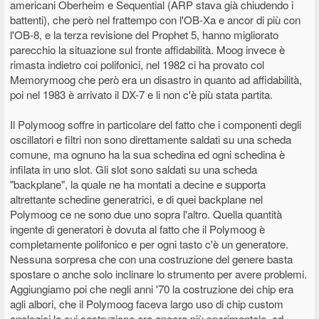
americani Oberheim e Sequential (ARP stava già chiudendo i
battenti), che però nel frattempo con l'OB-Xa e ancor di più con
l'OB-8, e la terza revisione del Prophet 5, hanno migliorato
parecchio la situazione sul fronte affidabilità. Moog invece è
rimasta indietro coi polifonici, nel 1982 ci ha provato col
Memorymoog che però era un disastro in quanto ad affidabilità,
poi nel 1983 è arrivato il DX-7 e li non c'è più stata partita.
Il Polymoog soffre in particolare del fatto che i componenti degli
oscillatori e filtri non sono direttamente saldati su una scheda
comune, ma ognuno ha la sua schedina ed ogni schedina è
infilata in uno slot. Gli slot sono saldati su una scheda
"backplane", la quale ne ha montati a decine e supporta
altrettante schedine generatrici, e di quei backplane nel
Polymoog ce ne sono due uno sopra l'altro. Quella quantità
ingente di generatori è dovuta al fatto che il Polymoog è
completamente polifonico e per ogni tasto c'è un generatore.
Nessuna sorpresa che con una costruzione del genere basta
spostare o anche solo inclinare lo strumento per avere problemi.
Aggiungiamo poi che negli anni '70 la costruzione dei chip era
agli albori, che il Polymoog faceva largo uso di chip custom
analogici la cui costruzione era ancora più sperimentale, ed