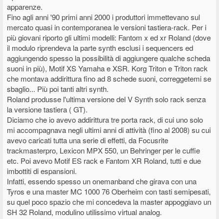
apparenze.
Fino agli anni '90 primi anni 2000 i produttori immettevano sul
mercato quasi in contemporanea le versioni tastiera-rack. Per i
più giovani riporto gli ultimi modelli: Fantom x ed xr Roland (dove
il modulo riprendeva la parte synth esclusi i sequencers ed
aggiungendo spesso la possibilità di aggiungere qualche scheda
suoni in più), Motif XS Yamaha e XSR. Korg Triton e Triton rack
che montava addirittura fino ad 8 schede suoni, correggetemi se
sbaglio... Più poi tanti altri synth.
Roland produsse l'ultima versione del V Synth solo rack senza
la versione tastiera ( GT).
Diciamo che io avevo addirittura tre porta rack, di cui uno solo
mi accompagnava negli ultimi anni di attività (fino al 2008) su cui
avevo caricati tutta una serie di effetti, da Focusrite
trackmasterpro, Lexicon MPX 550, un Behringer per le cuffie
etc. Poi avevo Motif ES rack e Fantom XR Roland, tutti e due
imbottiti di espansioni.
Infatti, essendo spesso un onemanband che girava con una
Tyros e una master MC 1000 76 Oberheim con tasti semipesati,
su quel poco spazio che mi concedeva la master appoggiavo un
SH 32 Roland, modulino utilissimo virtual analog.