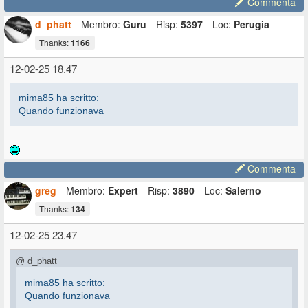
Commenta
d_phatt
Membro:
Guru
Risp:
5397
Loc:
Perugia
Thanks:
1166
12-02-25 18.47
mima85 ha scritto:
Quando funzionava
Commenta
greg
Membro:
Expert
Risp:
3890
Loc:
Salerno
Thanks:
134
12-02-25 23.47
@ d_phatt
mima85 ha scritto:
Quando funzionava