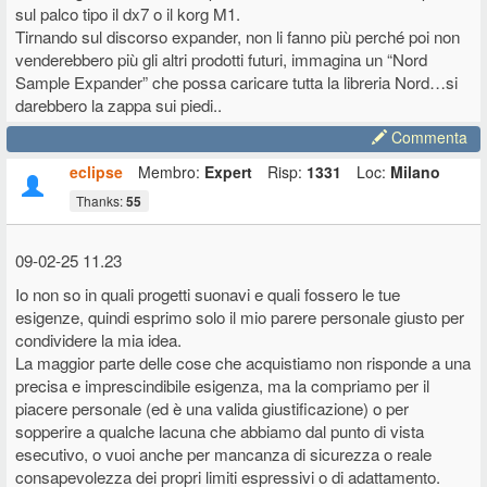
sul palco tipo il dx7 o il korg M1.
Tirnando sul discorso expander, non li fanno più perché poi non
venderebbero più gli altri prodotti futuri, immagina un “Nord
Sample Expander” che possa caricare tutta la libreria Nord…si
darebbero la zappa sui piedi..
Commenta
eclipse
Membro:
Expert
Risp:
1331
Loc:
Milano
Thanks:
55
09-02-25 11.23
Io non so in quali progetti suonavi e quali fossero le tue
esigenze, quindi esprimo solo il mio parere personale giusto per
condividere la mia idea.
La maggior parte delle cose che acquistiamo non risponde a una
precisa e imprescindibile esigenza, ma la compriamo per il
piacere personale (ed è una valida giustificazione) o per
sopperire a qualche lacuna che abbiamo dal punto di vista
esecutivo, o vuoi anche per mancanza di sicurezza o reale
consapevolezza dei propri limiti espressivi o di adattamento.