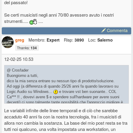
del passato!
Se certi musicisti negli anni 70/80 avessero avuto i nostri
strumenti.....
....
Commenta
greg
Membro:
Expert
Risp:
3890
Loc:
Salerno
Thanks:
134
12-02-25 10.53
@ Crosfader
Buongiorno a tutti,
dico la mia senza entrare su nessun tipo di prodotto/soluzione.
Ad oggi (a differenza di quando 25/26 anni fa quando lavoravo su
Logic Audio su Windows...
e trovare vst ben suonante.. COL
Ca*** !! , dovevi avere $ e spendere sull'hardware per avere suoni
decenti) ci sono talmente tante possibilità che l'approccio migliore è
capire come si vuole lavorare e quanto peso si può/vuole
Le variabili infinite delle linee temporali e di ciò che sarebbe
sfacchinare.
accaduto 40 anni fa con la nostra tecnologia, fra i musicisti di
Dalla masterina con ipad, fino al Fiat Ducato pieno di Hammond
allora non cambia la sostanza. La base del mio post resta se tra
Wurly bla bla bla + facchini a corredo!
tutti noi qualcuno, una volta impostata una workstation, un
Il rapporto spesa/resa ad oggi è infinitamente più performante del