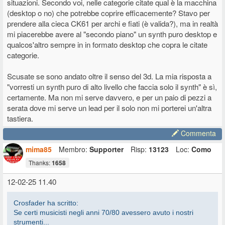
situazioni. Secondo voi, nelle categorie citate qual è la macchina
(desktop o no) che potrebbe coprire efficacemente? Stavo per
prendere alla cieca CK61 per archi e fiati (è valida?), ma in realtà
mi piacerebbe avere al "secondo piano" un synth puro desktop e
qualcos'altro sempre in in formato desktop che copra le citate
categorie.
Scusate se sono andato oltre il senso del 3d. La mia risposta a
"vorresti un synth puro di alto livello che faccia solo il synth" è sì,
certamente. Ma non mi serve davvero, e per un paio di pezzi a
serata dove mi serve un lead per il solo non mi porterei un'altra
tastiera.
Commenta
mima85
Membro:
Supporter
Risp:
13123
Loc:
Como
Thanks:
1658
12-02-25 11.40
Crosfader ha scritto:
Se certi musicisti negli anni 70/80 avessero avuto i nostri
strumenti...