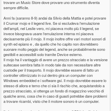
trovare un Music Store dove provare uno strumento diventa
sempre difficile.
Anni fa (saranno 8-9) andai da Silvio della Mattia e potei provare
il Crumar mojo e il legend live. Se si escludeva l‘emulazione
dell‘ampli, nel Leslie vero, mi piaceva molto più il legend, se
invece bisognava usare l‘emulazione interna mi piaceva
decisamente più il mojo. Il mojo inoltre offre vari motori sonori di
synth ed epiano e , da quello che ho capito non dovrebbero
suonare molto peggio del legend, anche se probabilmente sono
gestibili e accessibili solo tramite Device esterno.
Il mojo ha il vantaggio di avere un prezzo stracciato e la versione
suitecase sembra fatta in modo tale da non necessitare altre
custodie per il trasporto. Il mojo dovrebbe essere di fatto un
controller ottimizzato in cui dentro gira un computer con
Windows embedded e i software gsi. Il mojo dovrebbe essere lo
stesso di allora e temo che ci sia il rischio che, acquistandolo a
prezzo stracciato, si ottenga un fondo di magazzino vecchio di
qualche anno, cosa che in caso di guasti potrebbe dare problemi
a trovare ricambi, visto che il motore sonoro è un computer.