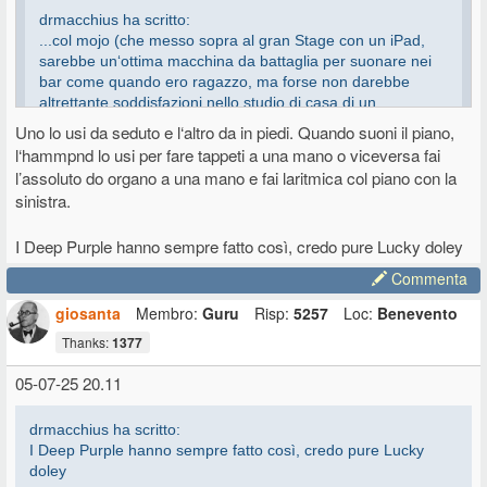
drmacchius ha scritto:
...col mojo (che messo sopra al gran Stage con un iPad,
sarebbe un‘ottima macchina da battaglia per suonare nei
bar come quando ero ragazzo, ma forse non darebbe
altrettante soddisfazioni nello studio di casa di un
viscount)...
Uno lo usi da seduto e l‘altro da in piedi. Quando suoni il piano,
l‘hammpnd lo usi per fare tappeti a una mano o viceversa fai
l’assoluto do organo a una mano e fai laritmica col piano con la
Ovviamente puoi fare quello che vuoi ma, posto abbia capito, un
organo a due manuali sopra una tastiera di piano mi pare scomodo.
sinistra.
Avresti la tastiera del piano troppo in basso o il secondo manuale
dell'organo troppo in alto e la tastiera più in basso troppo avanzata o
I Deep Purple hanno sempre fatto così, credo pure Lucky doley
quella in alto troppo arretrata.
Quanto alla scelta dello strumento possiamo parlare per un altro anno
Commenta
ma, per quanto mi renda conto possa essere difficile, vanno
giosanta
Membro:
Guru
Risp:
5257
Loc:
Benevento
necessariamente provati.
Thanks:
1377
05-07-25 20.11
drmacchius ha scritto:
I Deep Purple hanno sempre fatto così, credo pure Lucky
doley