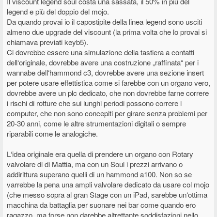
Il viscount legend soul costa una sassata, il 50% in più del
legend e più del doppio del mojo.
Da quando provai io il capostipite della linea legend sono usciti
almeno due upgrade del viscount (la prima volta che lo provai si
chiamava previati keyb5).
Ci dovrebbe essere una simulazione della tastiera a contatti
dell‘originale, dovrebbe avere una costruzione „raffinata“ per i
wannabe dell‘hammond c3, dovrebbe avere una sezione insert
per potere usare effettistica come si farebbe con un organo vero,
dovrebbe avere un plc dedicato, che non dovrebbe farne correre
i rischi di rotture che sui lunghi periodi possono correre i
computer, che non sono concepiti per girare senza problemi per
20-30 anni, come le altre strumentazioni digitali o sempre
riparabili come le analogiche.
L‘idea originale era quella di prendere un organo con Rotary
valvolare di di Mattia, ma con un Soul i prezzi arrivano o
addirittura superano quelli di un hammond a100. Non so se
varrebbe la pena una ampli valvolare dedicato da usare col mojo
(che messo sopra al gran Stage con un iPad, sarebbe un‘ottima
macchina da battaglia per suonare nei bar come quando ero
ragazzo, ma forse non darebbe altrettante soddisfazioni nello