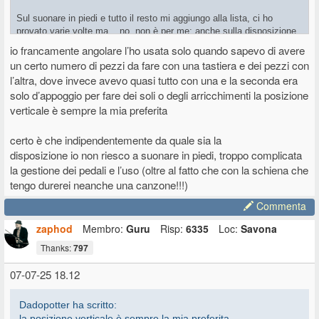
Sul suonare in piedi e tutto il resto mi aggiungo alla lista, ci ho
provato varie volte ma... no, non è per me; anche sulla disposizione,
in generale preferisco quella "verticale", ma anche quella angolare mi
io francamente angolare l’ho usata solo quando sapevo di avere
intriga e qualche volta l'ho usata.
un certo numero di pezzi da fare con una tastiera e dei pezzi con
l’altra, dove invece avevo quasi tutto con una e la seconda era
solo d’appoggio per fare dei soli o degli arricchimenti la posizione
verticale è sempre la mia preferita
certo è che indipendentemente da quale sia la
disposizione io non riesco a suonare in piedi, troppo complicata
la gestione dei pedali e l’uso (oltre al fatto che con la schiena che
tengo durerei neanche una canzone!!!)
Commenta
zaphod
Membro:
Guru
Risp:
6335
Loc:
Savona
Thanks:
797
07-07-25 18.12
Dadopotter ha scritto:
la posizione verticale è sempre la mia preferita