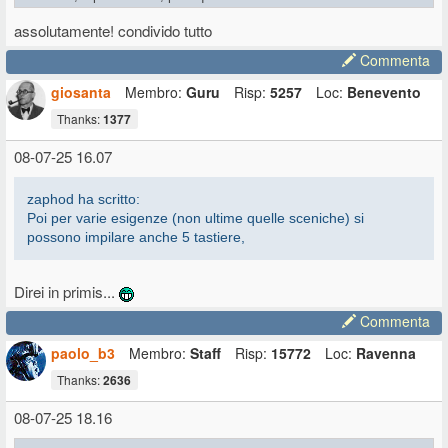
di un doppio manuale sopra ad un'altra tastiera. O viceversa. Se voi
assolutamente! condivido tutto
usare bene piano e doppio manuale, devi essere all'altezza corretta
per entrambi, quindi la posizione angolata è di fatto obbligatoria. Poi
Commenta
per varie esigenze (non ultime quelle sceniche) si possono impilare
anche 5 tastiere, ma il comfort esecutivo non sarà certo ottimale...
giosanta
Membro:
Guru
Risp:
5257
Loc:
Benevento
Thanks:
1377
08-07-25 16.07
zaphod ha scritto:
Poi per varie esigenze (non ultime quelle sceniche) si
possono impilare anche 5 tastiere,
Direi in primis...
Commenta
paolo_b3
Membro:
Staff
Risp:
15772
Loc:
Ravenna
Thanks:
2636
08-07-25 18.16