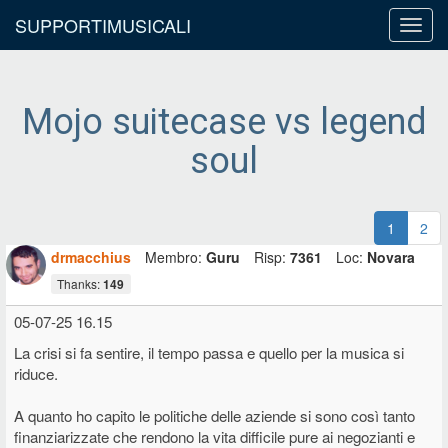
SUPPORTIMUSICALI
Toggl
navig
Mojo suitecase vs legend
soul
1
2
drmacchius
Membro:
Guru
Risp:
7361
Loc:
Novara
Thanks:
149
05-07-25 16.15
La crisi si fa sentire, il tempo passa e quello per la musica si
riduce.
A quanto ho capito le politiche delle aziende si sono così tanto
finanziarizzate che rendono la vita difficile pure ai negozianti e