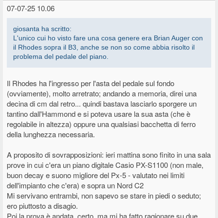
07-07-25 10.06
giosanta ha scritto:
L'unico cui ho visto fare una cosa genere era Brian Auger con
il Rhodes sopra il B3, anche se non so come abbia risolto il
problema del pedale del piano.
Il Rhodes ha l'ingresso per l'asta del pedale sul fondo
(ovviamente), molto arretrato; andando a memoria, direi una
decina di cm dal retro... quindi bastava lasciarlo sporgere un
tantino dall'Hammond e si poteva usare la sua asta (che è
regolabile in altezza) oppure una qualsiasi bacchetta di ferro
della lunghezza necessaria.
A proposito di sovrapposizioni: ieri mattina sono finito in una sala
prove in cui c'era un piano digitale Casio PX-S1100 (non male,
buon decay e suono migliore del Px-5 - valutato nei limiti
dell'impianto che c'era) e sopra un Nord C2
Mi servivano entrambi, non sapevo se stare in piedi o seduto;
ero piuttosto a disagio.
Poi la prova è andata, certo, ma mi ha fatto ragionare su due