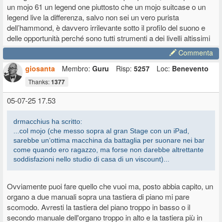
un mojo 61 un legend one piuttosto che un mojo suitcase o un
legend live la differenza, salvo non sei un vero purista
dell’hammond, è davvero irrilevante sotto il profilo del suono e
delle opportunità perché sono tutti strumenti a dei livelli altissimi
Commenta
giosanta
Membro:
Guru
Risp:
5257
Loc:
Benevento
Thanks:
1377
05-07-25 17.53
drmacchius ha scritto:
...col mojo (che messo sopra al gran Stage con un iPad,
sarebbe un‘ottima macchina da battaglia per suonare nei bar
come quando ero ragazzo, ma forse non darebbe altrettante
soddisfazioni nello studio di casa di un viscount)...
Ovviamente puoi fare quello che vuoi ma, posto abbia capito, un
organo a due manuali sopra una tastiera di piano mi pare
scomodo. Avresti la tastiera del piano troppo in basso o il
secondo manuale dell'organo troppo in alto e la tastiera più in