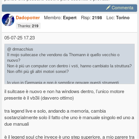
Commenta
Dadopotter
Membro:
Expert
Risp:
2198
Loc:
Torino
Thanks:
219
05-07-25 17.23
@ drmacchius
Il mojo suitecase che vendono da Thomann è quello vecchio o
nuovo?
Non è più un computer con dentro i vsti, hanno cambiato la struttura?
Non offri più gli altri motori sonori?
Io vivo in Germania e non è semplice provare questi strumenti.
il suitcase è nuovo e non ha windows dentro, l’unico motore
Cosa cambia tra legend live e legend solo? Sono differenze solo
presente è il vb3ii (davvero ottimo)
nell‘emulazione e che scompaiono quando usi un ampli dedicato?
Capisco bene che la differenza di tocco tra la versione con
tra legend live e solo, andando a memoria, cambia
contattiera si possa apprezzare solo provandola, ma le altre penso
sostanzialmente solo il fatto che uno è manuale singolo ed uno a
che possano essere pure descritte o provate.
due manuali
è il legend soul che invece è uno step superiore, a mio parere tra