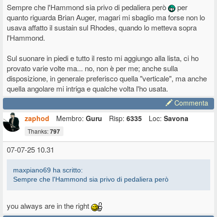
Sempre che l'Hammond sia privo di pedaliera però
per
Il Rhodes ha l'ingresso per l'asta del pedale sul fondo (ovviamente),
quanto riguarda Brian Auger, magari mi sbaglio ma forse non lo
molto arretrato; andando a memoria, direi una decina di cm dal
usava affatto il sustain sul Rhodes, quando lo metteva sopra
retro... quindi bastava lasciarlo sporgere un tantino dall'Hammond e
si poteva usare la sua asta (che è regolabile in altezza) oppure una
l'Hammond.
qualsiasi bacchetta di ferro della lunghezza necessaria.
Sul suonare in piedi e tutto il resto mi aggiungo alla lista, ci ho
A proposito di sovrapposizioni: ieri mattina sono finito in una sala
provato varie volte ma... no, non è per me; anche sulla
prove in cui c'era un piano digitale Casio PX-S1100 (non male, buon
disposizione, in generale preferisco quella "verticale", ma anche
decay e suono migliore del Px-5 - valutato nei limiti dell'impianto che
quella angolare mi intriga e qualche volta l'ho usata.
c'era) e sopra un Nord C2
Mi servivano entrambi, non sapevo se stare in piedi o seduto; ero
Commenta
piuttosto a disagio.
Poi la prova è andata, certo, ma mi ha fatto ragionare su due cose:
zaphod
Membro:
Guru
Risp:
6335
Loc:
Savona
- non riesco a suonare in piedi, è proprio contro natura
- posso tollerare (anche perchè l'ho già fatto e lo faccio tuttora) un
Thanks:
797
monomanuale sopra e una pesata sotto (che all'occasione può fare
07-07-25 10.31
da manuale inferiore)
Per il resto, un doppio manuale e un piano vanno messi angolati e
maxpiano69 ha scritto:
non sovrapposti
Sempre che l'Hammond sia privo di pedaliera però
you always are in the right