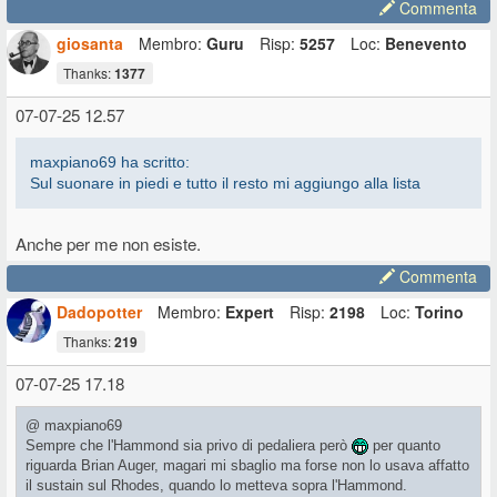
Commenta
giosanta
Membro:
Guru
Risp:
5257
Loc:
Benevento
Thanks:
1377
07-07-25 12.57
maxpiano69 ha scritto:
Sul suonare in piedi e tutto il resto mi aggiungo alla lista
Anche per me non esiste.
Commenta
Dadopotter
Membro:
Expert
Risp:
2198
Loc:
Torino
Thanks:
219
07-07-25 17.18
@ maxpiano69
Sempre che l'Hammond sia privo di pedaliera però
per quanto
riguarda Brian Auger, magari mi sbaglio ma forse non lo usava affatto
il sustain sul Rhodes, quando lo metteva sopra l'Hammond.