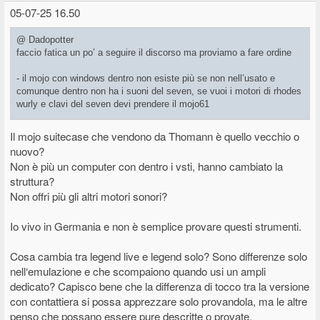
05-07-25 16.50
@ Dadopotter
faccio fatica un po’ a seguire il discorso ma proviamo a fare ordine
- il mojo con windows dentro non esiste più se non nell’usato e
comunque dentro non ha i suoni del seven, se vuoi i motori di rhodes
wurly e clavi del seven devi prendere il mojo61
- il legend soul è più ampio rispetto al mojo classic/suitcase anche
Il mojo suitecase che vendono da Thomann è quello vecchio o
sotto l’aspetto dei suoni di organo offerti, i due crumar sono più
nuovo?
equiparabili al legend live
Non è più un computer con dentro i vsti, hanno cambiato la
struttura?
Non offri più gli altri motori sonori?
- tra live e soul la differenza c’è ma come sempre dovresti andarci a
mettere le mani sopra tu per decidere se è così marcata da valer la
pena investire i soldini in più
Io vivo in Germania e non è semplice provare questi strumenti.
infine a mio modesto parere un mojo 61 usato, se non cerchi un
Cosa cambia tra legend live e legend solo? Sono differenze solo
doppio manuale è una ottima seconda tastiera, sul nuovo invece ho
nell‘emulazione e che scompaiono quando usi un ampli
trovato nel Legend One un rapporto qualità prezzo altissimo (e la
dedicato? Capisco bene che la differenza di tocco tra la versione
versione 73 ti permette di farci di tutto)
con contattiera si possa apprezzare solo provandola, ma le altre
penso che possano essere pure descritte o provate.