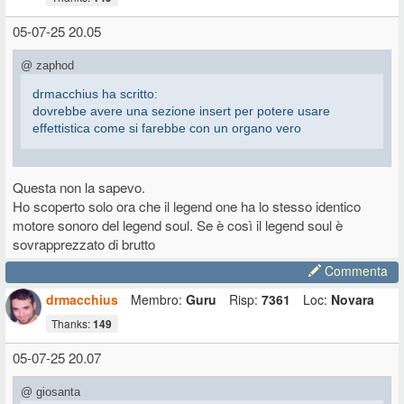
05-07-25 20.05
@ zaphod
drmacchius ha scritto:
dovrebbe avere una sezione insert per potere usare
effettistica come si farebbe con un organo vero
il Legend Soul ha perso, rispetto al Legend normale, l'insert per gli
Questa non la sapevo.
effetti e/o un preamplificatore.
Ho scoperto solo ora che il legend one ha lo stesso identico
motore sonoro del legend soul. Se è così il legend soul è
sovrapprezzato di brutto
Commenta
drmacchius
Membro:
Guru
Risp:
7361
Loc:
Novara
Thanks:
149
05-07-25 20.07
@ giosanta