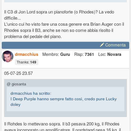
Il C3 di Jon Lord sopra un pianoforte (o Rhodes)? La vedo
difficile...
L'unico cui ho visto fare una cosa genere era Brian Auger con il
Rhodes sopra il B3, anche se non so come abbia risolto il
problema del pedale del piano.
Commenta
drmacchius
Membro:
Guru
Risp:
7361
Loc:
Novara
Thanks:
149
05-07-25 23.57
@ giosanta
drmacchius ha scritto:
I Deep Purple hanno sempre fatto così, credo pure Lucky
doley
Il C3 di Jon Lord sopra un pianoforte (o Rhodes)? La vedo difficile...
Il Rohdes lo mettevano sopra. Il b3 pesava 200 kg, il Rhodes
L'unico cui ho visto fare una cosa genere era Brian Auger con il
aveva incorporato un amplificatore. Il nordstagd pesa 16 kg, il
Rhodes sopra il B3, anche se non so come abbia risolto il problema