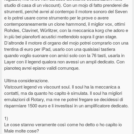
studio di casa di un viscount). Con un mojo di fatto prenderei die
strumenti, perché avrei al contempo il motore sonoro del Seven
e lo potrei usare come strumento per le prove o avere
contemporaneamente un clone hammond, il miglior vox, ottimi
Rohdes, Clavinet, Würlitzer, con la meccanica korg che adoro e
in più bei pianoforti acustici mettendolo sopra il gran stage.
D’altronde il motore di organo del mojo potrei comprarlo con una
trentina di euro per iPad, usarlo con una qualsiasi tastiera
quando voglio suonare con amici solo con la 76 tasti, usarla in
Layer con il legend qualora non avessi un ampli dedicato. Con
pianoteq avrei epiano validi comunque.
Ultima considerazione.
Vistcount legend vs viscount soul. Il soul ha la meccanica a
contatti, ma da quanto ho capito è simulata. Il soul ha migliori
emulazioni di Rotary, ma me ne potrei fregare se decidessi di
risparmiare 1500 euro e li investissi in un amplificatore dedicato.
1)
Le cose stanno veramente così come ho detto o ho capito io
Male molte cose?