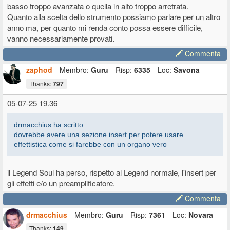
basso troppo avanzata o quella in alto troppo arretrata.
Quanto alla scelta dello strumento possiamo parlare per un altro
anno ma, per quanto mi renda conto possa essere difficile,
vanno necessariamente provati.
Commenta
zaphod
Membro:
Guru
Risp:
6335
Loc:
Savona
Thanks:
797
05-07-25 19.36
drmacchius ha scritto:
dovrebbe avere una sezione insert per potere usare
effettistica come si farebbe con un organo vero
il Legend Soul ha perso, rispetto al Legend normale, l'insert per
gli effetti e/o un preamplificatore.
Commenta
drmacchius
Membro:
Guru
Risp:
7361
Loc:
Novara
Thanks:
149