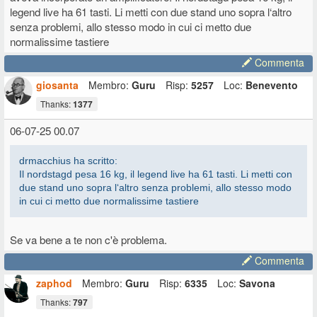
del pedale del piano.
legend live ha 61 tasti. Li metti con due stand uno sopra l‘altro
senza problemi, allo stesso modo in cui ci metto due
normalissime tastiere
Commenta
giosanta
Membro:
Guru
Risp:
5257
Loc:
Benevento
Thanks:
1377
06-07-25 00.07
drmacchius ha scritto:
Il nordstagd pesa 16 kg, il legend live ha 61 tasti. Li metti con
due stand uno sopra l‘altro senza problemi, allo stesso modo
in cui ci metto due normalissime tastiere
Se va bene a te non c'è problema.
Commenta
zaphod
Membro:
Guru
Risp:
6335
Loc:
Savona
Thanks:
797