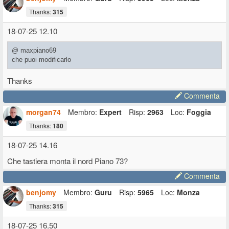
Thanks:
315
18-07-25 12.10
@ maxpiano69
che puoi modificarlo
Thanks
Commenta
morgan74
Membro:
Expert
Risp:
2963
Loc:
Foggia
Thanks:
180
18-07-25 14.16
Che tastiera monta il nord Piano 73?
Commenta
benjomy
Membro:
Guru
Risp:
5965
Loc:
Monza
Thanks:
315
18-07-25 16.50