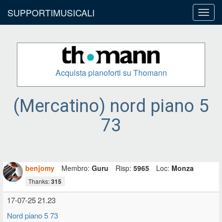
SUPPORTIMUSICALI
Toggl
navig
Acquista pianoforti su Thomann
(Mercatino) nord piano 5
73
benjomy
Membro:
Guru
Risp:
5965
Loc:
Monza
Thanks:
315
17-07-25 21.23
Nord piano 5 73