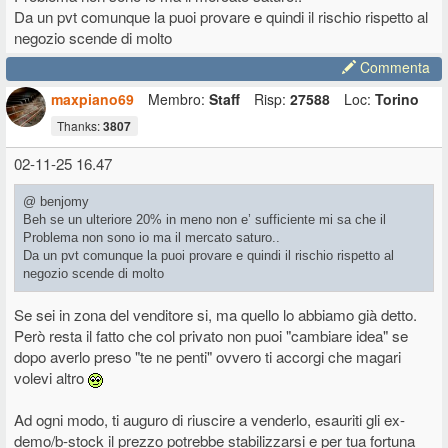
condividendo delle osservazioni che ho fatto (ovvero quelle che farei
Da un pvt comunque la puoi provare e quindi il rischio rispetto al
per me stesso se dovessi vendere).
negozio scende di molto
Commenta
maxpiano69
Membro:
Staff
Risp:
27588
Loc:
Torino
Thanks:
3807
02-11-25 16.47
@ benjomy
Beh se un ulteriore 20% in meno non e’ sufficiente mi sa che il
Problema non sono io ma il mercato saturo..
Da un pvt comunque la puoi provare e quindi il rischio rispetto al
negozio scende di molto
Se sei in zona del venditore si, ma quello lo abbiamo già detto.
Però resta il fatto che col privato non puoi "cambiare idea" se
dopo averlo preso "te ne penti" ovvero ti accorgi che magari
volevi altro
Ad ogni modo, ti auguro di riuscire a venderlo, esauriti gli ex-
demo/b-stock il prezzo potrebbe stabilizzarsi e per tua fortuna