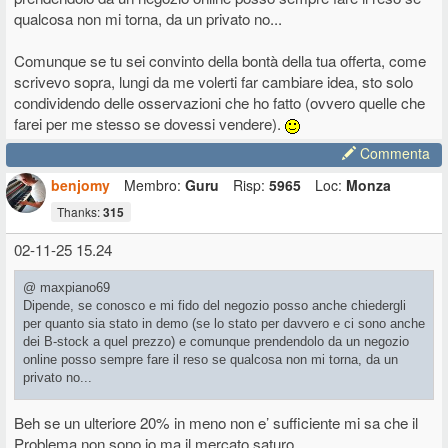
qualcosa non mi torna, da un privato no...
Comunque se tu sei convinto della bontà della tua offerta, come
scrivevo sopra, lungi da me volerti far cambiare idea, sto solo
condividendo delle osservazioni che ho fatto (ovvero quelle che
farei per me stesso se dovessi vendere).
Commenta
benjomy
Membro:
Guru
Risp:
5965
Loc:
Monza
Thanks:
315
02-11-25 15.24
@ maxpiano69
Dipende, se conosco e mi fido del negozio posso anche chiedergli
per quanto sia stato in demo (se lo stato per davvero e ci sono anche
dei B-stock a quel prezzo) e comunque prendendolo da un negozio
online posso sempre fare il reso se qualcosa non mi torna, da un
privato no...
Comunque se tu sei convinto della bontà della tua offerta, come
Beh se un ulteriore 20% in meno non e’ sufficiente mi sa che il
scrivevo sopra, lungi da me volerti far cambiare idea, sto solo
Problema non sono io ma il mercato saturo..