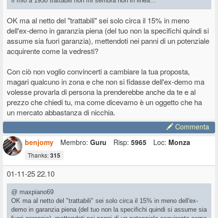
Il mio a 1950 trattabili non mi sembra non in linea…
OK ma al netto del "trattabili" sei solo circa il 15% in meno
dell'ex-demo in garanzia piena (del tuo non la specifichi quindi si
assume sia fuori garanzia), mettendoti nei panni di un potenziale
acquirente come la vedresti?
Con ciò non voglio convincerti a cambiare la tua proposta,
magari qualcuno in zona e che non si fidasse dell'ex-demo ma
volesse provarla di persona la prenderebbe anche da te e al
prezzo che chiedi tu, ma come dicevamo è un oggetto che ha
un mercato abbastanza di nicchia.
Commenta
benjomy
Membro:
Guru
Risp:
5965
Loc:
Monza
Thanks:
315
01-11-25 22.10
@ maxpiano69
OK ma al netto del "trattabili" sei solo circa il 15% in meno dell'ex-
demo in garanzia piena (del tuo non la specifichi quindi si assume sia