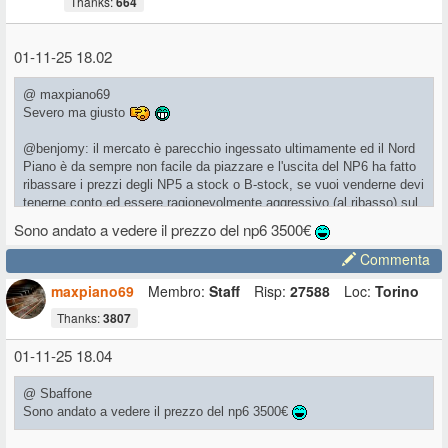
Thanks:
664
01-11-25 18.02
@ maxpiano69
Severo ma giusto
@benjomy: il mercato è parecchio ingessato ultimamente ed il Nord
Piano è da sempre non facile da piazzare e l'uscita del NP6 ha fatto
ribassare i prezzi degli NP5 a stock o B-stock, se vuoi venderne devi
tenerne conto ed essere ragionevolmente aggressivo (al ribasso) sul
prezzo, c'è poco da fare.
Sono andato a vedere il prezzo del np6 3500€
Commenta
maxpiano69
Membro:
Staff
Risp:
27588
Loc:
Torino
Thanks:
3807
01-11-25 18.04
@ Sbaffone
Sono andato a vedere il prezzo del np6 3500€