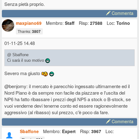
Senza pietà proprio.
Commenta
maxpiano69
Membro:
Staff
Risp:
27588
Loc:
Torino
Thanks:
3807
01-11-25 14.48
@ Sbaffone
Ci sarà il suo motivo
Severo ma giusto
@benjomy: il mercato è parecchio ingessato ultimamente ed il
Nord Piano è da sempre non facile da piazzare e l'uscita del
NP6 ha fatto ribassare i prezzi degli NP5 a stock o B-stock, se
vuoi venderne devi tenerne conto ed essere ragionevolmente
aggressivo (al ribasso) sul prezzo, c'è poco da fare.
Commenta
Sbaffone
Membro:
Expert
Risp:
3967
Loc: