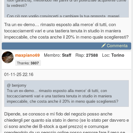
fuori garanzia), mettendoti nei panni di un potenziale acquirente come
la vedresti?
Con ciò non voglio convincerti a cambiare la tua proposta, magari
qualcuno in zona e che non si fidasse dell'ex-demo ma volesse
Tra un ex-demo… rimasto esposto alla merce’ di tutti, con
provarla di persona la prenderebbe anche da te e al prezzo che chiedi
toccacciamenti vari e una tastiera tenuta in studio in maniera
tu, ma come dicevamo è un oggetto che ha un mercato abbastanza
impeccabile, che costa anche il 20% in meno quale sceglieresti?
di nicchia.
Commenta
maxpiano69
Membro:
Staff
Risp:
27588
Loc:
Torino
Thanks:
3807
01-11-25 22.16
@ benjomy
Tra un ex-demo… rimasto esposto alla merce’ di tutti, con
toccacciamenti vari e una tastiera tenuta in studio in maniera
impeccabile, che costa anche il 20% in meno quale sceglieresti?
Dipende, se conosco e mi fido del negozio posso anche
chiedergli per quanto sia stato in demo (se lo stato per davvero e
ci sono anche dei B-stock a quel prezzo) e comunque
prendendolo da un negozio online posso sempre fare il reso se