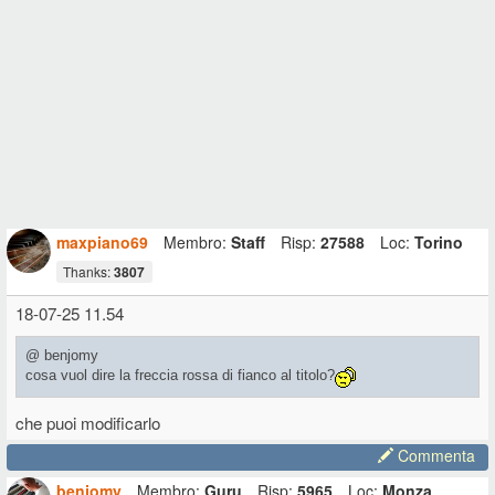
maxpiano69
Membro:
Staff
Risp:
27588
Loc:
Torino
Thanks:
3807
18-07-25 11.54
@ benjomy
cosa vuol dire la freccia rossa di fianco al titolo?
che puoi modificarlo
Commenta
benjomy
Membro:
Guru
Risp:
5965
Loc:
Monza