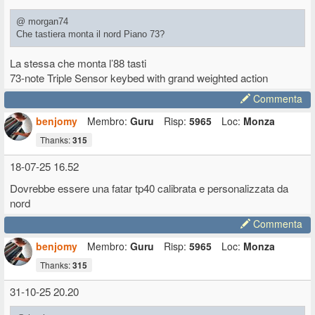
@ morgan74
Che tastiera monta il nord Piano 73?
La stessa che monta l’88 tasti
73-note Triple Sensor keybed with grand weighted action
Commenta
benjomy
Membro:
Guru
Risp:
5965
Loc:
Monza
Thanks:
315
18-07-25 16.52
Dovrebbe essere una fatar tp40 calibrata e personalizzata da
nord
Commenta
benjomy
Membro:
Guru
Risp:
5965
Loc:
Monza
Thanks:
315
31-10-25 20.20