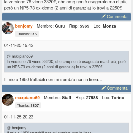
la versione 76 viene 3320€, che cmq non è esagerato ma di più,
però un NP5-73 ex-demo (2 anni di garanzia) lo trovi a 2250€
Commenta
benjomy
Membro:
Guru
Risp:
5965
Loc:
Monza
Thanks:
315
01-11-25 19.42
@ maxpiano69
la versione 76 viene 3320€, che cmq non è esagerato ma di più, però
un NP5-73 ex-demo (2 anni di garanzia) lo trovi a 2250€
Il mio a 1950 trattabili non mi sembra non in linea…
Commenta
maxpiano69
Membro:
Staff
Risp:
27588
Loc:
Torino
Thanks:
3807
01-11-25 20.23
@ benjomy