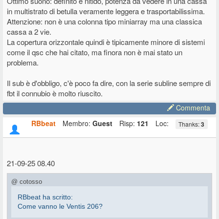
Ottimo suono: definito e nitido, potenza da vedere in una cassa
in multistrato di betulla veramente leggera e trasportabilissima.
Attenzione: non è una colonna tipo miniarray ma una classica
cassa a 2 vie.
La copertura orizzontale quindi è tipicamente minore di sistemi
come il qsc che hai citato, ma finora non è mai stato un
problema.
Il sub è d'obbligo, c'è poco fa dire, con la serie subline sempre di
fbt il connubio è molto riuscito.
Commenta
RBbeat
Membro:
Guest
Risp:
121
Loc:
Thanks:
3
21-09-25 08.40
@ cotosso
RBbeat ha scritto:
Come vanno le Ventis 206?