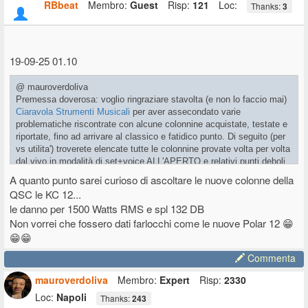
RBbeat
Membro:
Guest
Risp:
121
Loc:
Thanks:
3
206A, d'inverno, al chiuso (e i bassi non mi sono mai mancati,
anzi...).
Quest'estate nelle situazioni più impegnative mi è capitato di usare
entrambi i sub assieme cercando di adeguare un po' i volumi, so che
non è proprio ortodosso, ma ha funzionato molto bene.
19-09-25 01.10
Poi se mi capiterà un altro 112 ci farò un un pensierino.
@ mauroverdoliva
Premessa doverosa: voglio ringraziare stavolta (e non lo faccio mai)
Ciaravola Strumenti Musicali
per aver assecondato varie
problematiche riscontrate con alcune colonnine acquistate, testate e
riportate, fino ad arrivare al classico e fatidico punto. Di seguito (per
vs utilita') troverete elencate tutte le colonnine provate volta per volta
dal vivo in modalità dj set+voice ALL'APERTO e relativi punti deboli
e di forza.
A quanto punto sarei curioso di ascoltare le nuove colonne della
Preciso che parliamo sempre di UNA SOLA COLONNA.
QSC le KC 12...
le danno per 1500 Watts RMS e spl 132 DB
* Hk Polar 10 Mk2:
Bella esteticamente, sound piacevole non
Non vorrei che fossero dati farlocchi come le nuove Polar 12 😁
affaticante, ottima copertura orizzontale e miscelatore onboard
😁😁
sufficiente ma assolutamente impotente davanti a 20 persone che
ballano. Il suono a 3 metri e' gia kaput!
Commenta
* HK Polar 12 Mk2
: Tutto uguale come sopra con un bel subbettino
mauroverdoliva
Membro:
Expert
Risp:
2330
bello sbrodolone che aumenta la gittata, ma siamo nell'ordine di max
Loc:
Napoli
30/35 persone sostenibili..
Thanks:
243