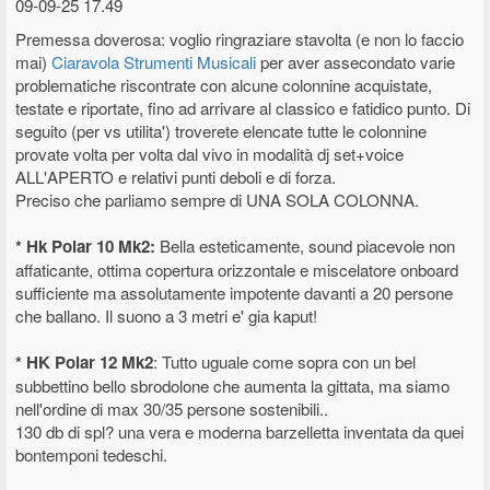
09-09-25 17.49
Premessa doverosa: voglio ringraziare stavolta (e non lo faccio
mai)
Ciaravola Strumenti Musicali
per aver assecondato varie
problematiche riscontrate con alcune colonnine acquistate,
testate e riportate, fino ad arrivare al classico e fatidico punto. Di
seguito (per vs utilita') troverete elencate tutte le colonnine
provate volta per volta dal vivo in modalità dj set+voice
ALL'APERTO e relativi punti deboli e di forza.
Preciso che parliamo sempre di UNA SOLA COLONNA.
* Hk Polar 10 Mk2:
Bella esteticamente, sound piacevole non
affaticante, ottima copertura orizzontale e miscelatore onboard
sufficiente ma assolutamente impotente davanti a 20 persone
che ballano. Il suono a 3 metri e' gia kaput!
* HK Polar 12 Mk2
: Tutto uguale come sopra con un bel
subbettino bello sbrodolone che aumenta la gittata, ma siamo
nell'ordine di max 30/35 persone sostenibili..
130 db di spl? una vera e moderna barzelletta inventata da quei
bontemponi tedeschi.