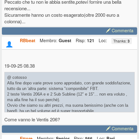
Peccato che tu non le abbia sentite,potevi fornire una bella
recensione...
Sicuramente hanno un costo esagerato(oltre 2000 euro a
colonna)...
Commenta
RBbeat
Membro:
Guest
Risp:
121
Loc:
Thanks:
3
19-09-25 08.38
@ cotosso
Alla fine dopo varie prove sono approdato, con grande soddisfazione,
tutto da un 'altra parte: sistema "componibile" FBT.
2 teste Ventis 206A e e 2 Sub Subline (12" e 15"... non era voluto ,
ma alla fine ha il suo perchè).
Ovvio che siamo su altri prezzi, ma suona benissimo (anche con la
band), ha un bel volume ed è super trasportabile.
Per me che sono sempre stato un esterofilo (electrovoice, i primi 2:1
Come vanno le Ventis 206?
di HK audio, Yamaha DSR..) FBT è stata una bella riscoperta.
Commenta
Ettore
Membro:
Senior
Risp:
566
Loc:
Bari