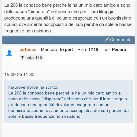
Per me che sono sempre stato un esterofilo (electrovoice, i primi 2:1
Le 206 le conosco bene perché le ha un mio caro amico e sono
di HK audio, Yamaha DSR..) FBT è stata una bella riscoperta.
delle casse "disperate" nel senso che per il loro litraggio
producono una quantità di volume esagerato con un buonissimo
sound, ovviamente accoppiati a dei sub perché da sole le basse
frequenze non esistono.
Commenta
cotosso
Membro:
Expert
Risp:
1745
Loc:
Pesaro
Thanks:
110
15-09-25 11.30
mauroverdoliva ha scritto:
Le 206 le conosco bene perché le ha un mio caro amico e
sono delle casse "disperate" nel senso che per il loro litraggio
producono una quantità di volume esagerato con un
buonissimo sound, ovviamente accoppiati a dei sub perché da
sole le basse frequenze non esistono.