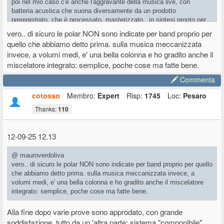
poi nel mio caso c'è anche l'aggravante della musica live, con
batteria acustica che suona diversamente da un prodotto
preregistrato, che è processato, masterizzato...in sintesi pronto per
suonare al meglio nella maggior parte degli impianti
vero.. di sicuro le polar NON sono indicate per band proprio per
quello che abbiamo detto prima. sulla musica meccanizzata
invece, a volumi medi, e' una bella colonna e ho gradito anche il
miscelatore integrato: semplice, poche cose ma fatte bene.
Commenta
cotosso
Membro:
Expert
Risp:
1745
Loc:
Pesaro
Thanks:
110
12-09-25 12.13
@ mauroverdoliva
vero.. di sicuro le polar NON sono indicate per band proprio per quello
che abbiamo detto prima. sulla musica meccanizzata invece, a
volumi medi, e' una bella colonna e ho gradito anche il miscelatore
integrato: semplice, poche cose ma fatte bene.
Alla fine dopo varie prove sono approdato, con grande
soddisfazione, tutto da un 'altra parte: sistema "componibile"