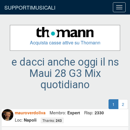
SUPPORTIMUSICALI
Toggl
navig
Acquista casse attive su Thomann
e dacci anche oggi il ns
Maui 28 G3 Mix
quotidiano
1
2
mauroverdoliva
Membro:
Expert
Risp:
2330
Loc:
Napoli
Thanks:
243