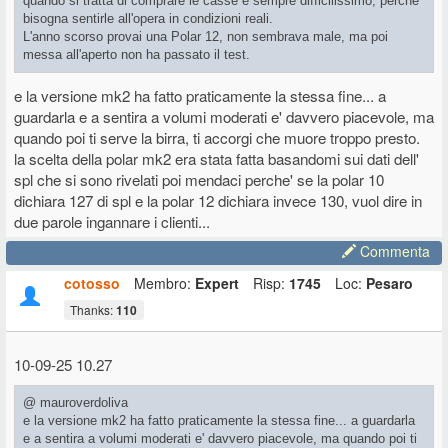
quando si tratta di comprare le casse è sempre difficilissimo, perchè
bisogna sentirle all'opera in condizioni reali.
L'anno scorso provai una Polar 12, non sembrava male, ma poi
messa all'aperto non ha passato il test.
e la versione mk2 ha fatto praticamente la stessa fine... a
guardarla e a sentira a volumi moderati e' davvero piacevole, ma
quando poi ti serve la birra, ti accorgi che muore troppo presto.
la scelta della polar mk2 era stata fatta basandomi sui dati dell'
spl che si sono rivelati poi mendaci perche' se la polar 10
dichiara 127 di spl e la polar 12 dichiara invece 130, vuol dire in
due parole ingannare i clienti...
Commenta
cotosso
Membro:
Expert
Risp:
1745
Loc:
Pesaro
Thanks:
110
10-09-25 10.27
@ mauroverdoliva
e la versione mk2 ha fatto praticamente la stessa fine... a guardarla
e a sentira a volumi moderati e' davvero piacevole, ma quando poi ti