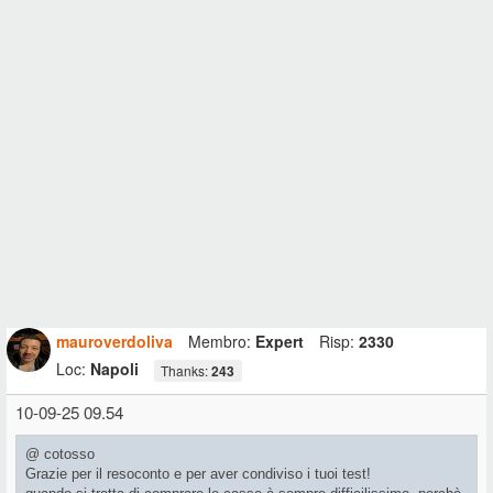
distanza. Sound molto "serio" forse sulla lunga distanza un po'
affaticante e con tanti medi, più sub (2 x 8") presente ma sufficiente
per max 30 persone in pista.
* LD Maui 28 G3 Mix:
Qui e' stato messo il punto... Tutto uguale
come costruzione al Maui 11 ma il sub da 12" e la colonnina con quei
6 conetti da 3,5 in piu' conferiscono quella "spinta" decisiva
per
quelle che sono le mie esigenze
, ovvero una seconda colonna "seria"
da utilizzare per contesti sciolti con max 60 persone in pista, anche
se la copertura orizzontale mi sembrava più ampia quella della Polar,
e con questo passo e chiudo.
mauroverdoliva
Membro:
Expert
Risp:
2330
Loc:
Napoli
Thanks:
243
10-09-25 09.54
@ cotosso
Grazie per il resoconto e per aver condiviso i tuoi test!