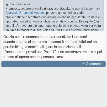
@ mauroverdoliva
Premessa doverosa: voglio ringraziare stavolta (e non lo faccio mai)
Ciaravola Strumenti Musicali
per aver assecondato varie
problematiche riscontrate con alcune colonnine acquistate, testate e
riportate, fino ad arrivare al classico e fatidico punto. Di seguito (per
vs utilita') troverete elencate tutte le colonnine provate volta per volta
dal vivo in modalità dj set+voice ALL'APERTO e relativi punti deboli
e di forza.
Grazie per il resoconto e per aver condiviso i tuoi test!
Preciso che parliamo sempre di UNA SOLA COLONNA.
quando si tratta di comprare le casse è sempre difficilissimo,
perchè bisogna sentirle all'opera in condizioni reali.
* Hk Polar 10 Mk2:
Bella esteticamente, sound piacevole non
L'anno scorso provai una Polar 12, non sembrava male, ma poi
affaticante, ottima copertura orizzontale e miscelatore onboard
messa all'aperto non ha passato il test.
sufficiente ma assolutamente impotente davanti a 20 persone che
ballano. Il suono a 3 metri e' gia kaput!
Commenta
* HK Polar 12 Mk2
: Tutto uguale come sopra con un bel subbettino
bello sbrodolone che aumenta la gittata, ma siamo nell'ordine di max
30/35 persone sostenibili..
130 db di spl? una vera e moderna barzelletta inventata da quei
bontemponi tedeschi.
* LD Maui 11 G3 Mix:
Costruita come un carroarmato, esteticamente
bellissima ma molto pesante e mixer onboard professionale con la
possibilita' di pilotare tutto dallo smartphone anche a 30 mt di