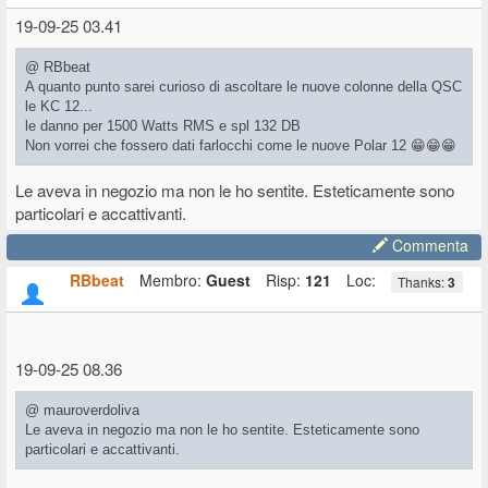
130 db di spl? una vera e moderna barzelletta inventata da quei
19-09-25 03.41
bontemponi tedeschi.
* LD Maui 11 G3 Mix:
Costruita come un carroarmato, esteticamente
@ RBbeat
bellissima ma molto pesante e mixer onboard professionale con la
A quanto punto sarei curioso di ascoltare le nuove colonne della QSC
possibilita' di pilotare tutto dallo smartphone anche a 30 mt di
le KC 12...
distanza. Sound molto "serio" forse sulla lunga distanza un po'
le danno per 1500 Watts RMS e spl 132 DB
affaticante e con tanti medi, più sub (2 x 8") presente ma sufficiente
Non vorrei che fossero dati farlocchi come le nuove Polar 12 😁😁😁
per max 30 persone in pista.
Le aveva in negozio ma non le ho sentite. Esteticamente sono
* LD Maui 28 G3 Mix:
Qui e' stato messo il punto... Tutto uguale
particolari e accattivanti.
come costruzione al Maui 11 ma il sub da 12" e la colonnina con quei
6 conetti da 3,5 in piu' conferiscono quella "spinta" decisiva
per
Commenta
quelle che sono le mie esigenze
, ovvero una seconda colonna "seria"
da utilizzare per contesti sciolti con max 60 persone in pista, anche
RBbeat
Membro:
Guest
Risp:
121
Loc:
Thanks:
3
se la copertura orizzontale mi sembrava più ampia quella della Polar,
e con questo passo e chiudo.
19-09-25 08.36
@ mauroverdoliva
Le aveva in negozio ma non le ho sentite. Esteticamente sono
particolari e accattivanti.