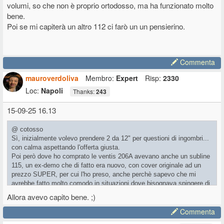
volumi, so che non è proprio ortodosso, ma ha funzionato molto
bene.
Poi se mi capiterà un altro 112 ci farò un un pensierino.
Commenta
mauroverdoliva
Membro:
Expert
Risp:
2330
Loc:
Napoli
Thanks:
243
15-09-25 16.13
@ cotosso
Sì, inizialmente volevo prendere 2 da 12" per questioni di ingombri...
con calma aspettando l'offerta giusta.
Poi però dove ho comprato le ventis 206A avevano anche un subline
115, un ex-demo che di fatto era nuovo, con cover originale ad un
prezzo SUPER, per cui l'ho preso, anche perchè sapevo che mi
avrebbe fatto molto comodo in situazioni dove bisognava spingere di
più o anche all'aperto...
Allora avevo capito bene. ;)
Successivamente quando mi è capitata l'occasione buona mi sono
Commenta
preso il 12" che ho usato con grande soddisfazione
da solo
con 2