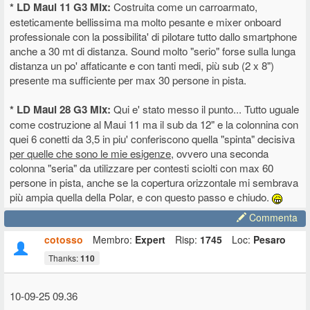
* LD Maui 11 G3 Mix:
Costruita come un carroarmato,
esteticamente bellissima ma molto pesante e mixer onboard
professionale con la possibilita' di pilotare tutto dallo smartphone
anche a 30 mt di distanza. Sound molto "serio" forse sulla lunga
distanza un po' affaticante e con tanti medi, più sub (2 x 8")
presente ma sufficiente per max 30 persone in pista.
* LD Maui 28 G3 Mix:
Qui e' stato messo il punto... Tutto uguale
come costruzione al Maui 11 ma il sub da 12" e la colonnina con
quei 6 conetti da 3,5 in piu' conferiscono quella "spinta" decisiva
per quelle che sono le mie esigenze
, ovvero una seconda
colonna "seria" da utilizzare per contesti sciolti con max 60
persone in pista, anche se la copertura orizzontale mi sembrava
più ampia quella della Polar, e con questo passo e chiudo.
Commenta
cotosso
Membro:
Expert
Risp:
1745
Loc:
Pesaro
Thanks:
110
10-09-25 09.36