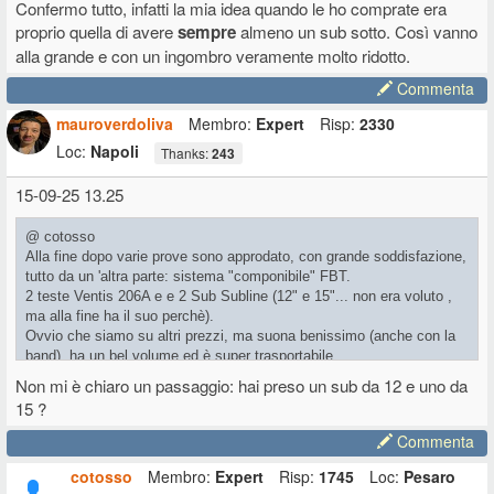
Confermo tutto, infatti la mia idea quando le ho comprate era
proprio quella di avere
sempre
almeno un sub sotto. Così vanno
alla grande e con un ingombro veramente molto ridotto.
Commenta
mauroverdoliva
Membro:
Expert
Risp:
2330
Loc:
Napoli
Thanks:
243
15-09-25 13.25
@ cotosso
Alla fine dopo varie prove sono approdato, con grande soddisfazione,
tutto da un 'altra parte: sistema "componibile" FBT.
2 teste Ventis 206A e e 2 Sub Subline (12" e 15"... non era voluto ,
ma alla fine ha il suo perchè).
Ovvio che siamo su altri prezzi, ma suona benissimo (anche con la
band), ha un bel volume ed è super trasportabile.
Per me che sono sempre stato un esterofilo (electrovoice, i primi 2:1
Non mi è chiaro un passaggio: hai preso un sub da 12 e uno da
di HK audio, Yamaha DSR..) FBT è stata una bella riscoperta.
15 ?
Commenta
cotosso
Membro:
Expert
Risp:
1745
Loc:
Pesaro