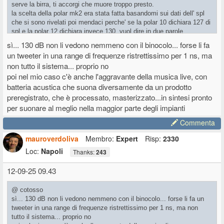
serve la birra, ti accorgi che muore troppo presto.
la scelta della polar mk2 era stata fatta basandomi sui dati dell' spl
che si sono rivelati poi mendaci perche' se la polar 10 dichiara 127 di
spl e la polar 12 dichiara invece 130, vuol dire in due parole
ingannare i clienti...
sì... 130 dB non li vedono nemmeno con il binocolo... forse li fa
un tweeter in una range di frequenze ristrettissimo per 1 ns, ma
non tutto il sistema... proprio no
poi nel mio caso c'è anche l'aggravante della musica live, con
batteria acustica che suona diversamente da un prodotto
preregistrato, che è processato, masterizzato...in sintesi pronto
per suonare al meglio nella maggior parte degli impianti
Commenta
mauroverdoliva
Membro:
Expert
Risp:
2330
Loc:
Napoli
Thanks:
243
12-09-25 09.43
@ cotosso
sì... 130 dB non li vedono nemmeno con il binocolo... forse li fa un
tweeter in una range di frequenze ristrettissimo per 1 ns, ma non
tutto il sistema... proprio no