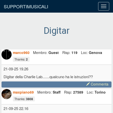
SUPPORTIMUSICALI
Toggl
navig
Digitar
marco960
Membro:
Guest
Risp:
119
Loc:
Genova
Thanks:
2
21-09-25 19.26
Digitar della Charlie Lab.......qualcuno ha le istruzioni??
Commenta
maxpiano69
Membro:
Staff
Risp:
27589
Loc:
Torino
Thanks:
3808
21-09-25 22.16