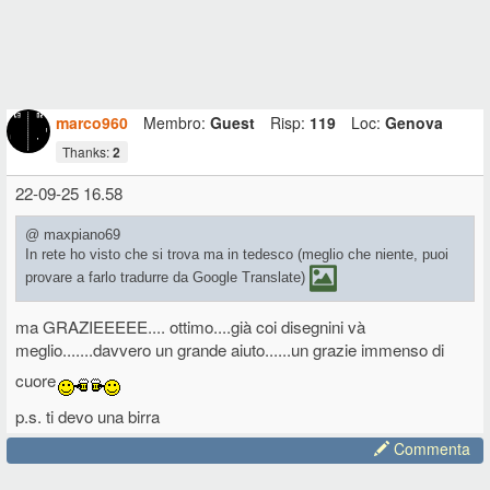
marco960
Membro:
Guest
Risp:
119
Loc:
Genova
Thanks:
2
22-09-25 16.58
@ maxpiano69
In rete ho visto che si trova ma in tedesco (meglio che niente, puoi
provare a farlo tradurre da Google Translate)
ma GRAZIEEEEE.... ottimo....già coi disegnini và
meglio.......davvero un grande aiuto......un grazie immenso di
cuore
p.s. ti devo una birra
Commenta