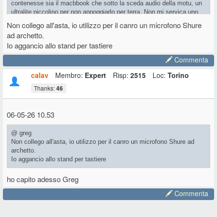
contenesse sia il macbbook che sotto la sceda audio della motu, un
ultralite piccolino per non appoggiarlo per terra. Non mi servica uno
stand agganciato all'asta microfonica anche perchè non canto
Non collego all'asta, io utilizzo per il canro un microfono Shure
ad archetto.
Io aggancio allo stand per tastiere
Commenta
calav
Membro:
Expert
Risp:
2515
Loc:
Torino
Thanks:
46
06-05-26 10.53
@ greg
Non collego all'asta, io utilizzo per il canro un microfono Shure ad
archetto.
Io aggancio allo stand per tastiere
ho capito adesso Greg
Commenta