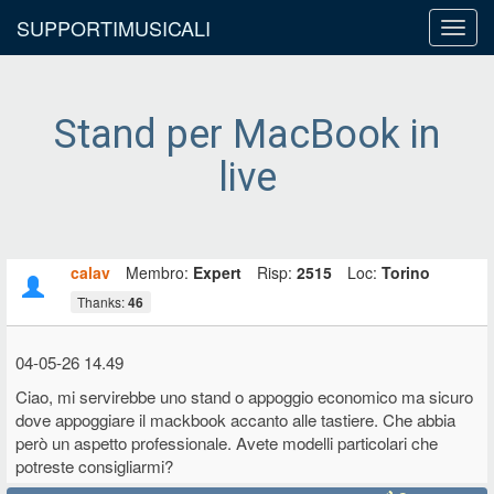
SUPPORTIMUSICALI
Toggl
navig
Stand per MacBook in
live
calav
Membro:
Expert
Risp:
2515
Loc:
Torino
Thanks:
46
04-05-26 14.49
Ciao, mi servirebbe uno stand o appoggio economico ma sicuro
dove appoggiare il mackbook accanto alle tastiere. Che abbia
però un aspetto professionale. Avete modelli particolari che
potreste consigliarmi?