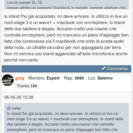
con la master SL 73,
oppure adotto un supporto Quicklock in metallo, sempre adattato che
avvito sul sostegno reggitastiere.
lo stand l'ho già acquistato, mi deve arrivare. Io utilizzo in live un
Contengo spazio ed ho sempre sotto controllo il repertorio con
nord stage 3 e un wave1 + macbook con omnisphere, lo stand
Cantabile.
delle due tastiere è doppio. Accanto metto una master che
Il sostegno per pc-Mac lo pagai una 40ina di euro. Il place di
controlla omnisphere, però mi mancava un piano d'appoggio ben
Studiologic lo pagai di più, credo 55 euro circa.
fatto che contenesse sia il macbbook che sotto la sceda audio
della motu, un ultralite piccolino per non appoggiarlo per terra.
Non mi servica uno stand agganciato all'asta microfonica anche
perchè non canto
Commenta
greg
Membro:
Expert
Risp:
3890
Loc:
Salerno
Thanks:
134
06-05-26 10.38
@ calav
lo stand l'ho già acquistato, mi deve arrivare. Io utilizzo in live un
nord stage 3 e un wave1 + macbook con omnisphere, lo stand delle
due tastiere è doppio. Accanto metto una master che controlla
omnisphere, però mi mancava un piano d'appoggio ben fatto che