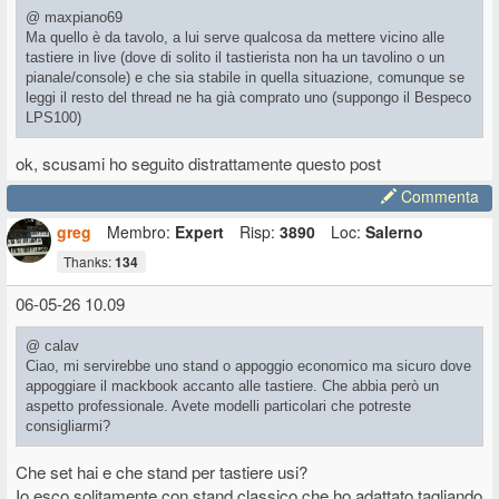
@ maxpiano69
Ma quello è da tavolo, a lui serve qualcosa da mettere vicino alle
tastiere in live (dove di solito il tastierista non ha un tavolino o un
pianale/console) e che sia stabile in quella situazione, comunque se
leggi il resto del thread ne ha già comprato uno (suppongo il Bespeco
LPS100)
ok, scusami ho seguito distrattamente questo post
Commenta
greg
Membro:
Expert
Risp:
3890
Loc:
Salerno
Thanks:
134
06-05-26 10.09
@ calav
Ciao, mi servirebbe uno stand o appoggio economico ma sicuro dove
appoggiare il mackbook accanto alle tastiere. Che abbia però un
aspetto professionale. Avete modelli particolari che potreste
consigliarmi?
Che set hai e che stand per tastiere usi?
Io esco solitamente con stand classico che ho adattato tagliando