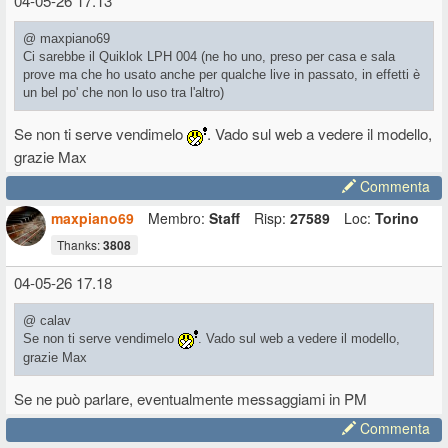
04-05-26 17.13
@ maxpiano69
Ci sarebbe il Quiklok LPH 004 (ne ho uno, preso per casa e sala
prove ma che ho usato anche per qualche live in passato, in effetti è
un bel po' che non lo uso tra l'altro)
Se non ti serve vendimelo
. Vado sul web a vedere il modello,
grazie Max
Commenta
maxpiano69
Membro:
Staff
Risp:
27589
Loc:
Torino
Thanks:
3808
04-05-26 17.18
@ calav
Se non ti serve vendimelo
. Vado sul web a vedere il modello,
grazie Max
Se ne può parlare, eventualmente messaggiami in PM
Commenta