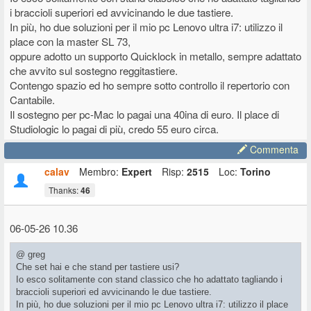
i braccioli superiori ed avvicinando le due tastiere.
In più, ho due soluzioni per il mio pc Lenovo ultra i7: utilizzo il
place con la master SL 73,
oppure adotto un supporto Quicklock in metallo, sempre adattato
che avvito sul sostegno reggitastiere.
Contengo spazio ed ho sempre sotto controllo il repertorio con
Cantabile.
Il sostegno per pc-Mac lo pagai una 40ina di euro. Il place di
Studiologic lo pagai di più, credo 55 euro circa.
Commenta
calav
Membro:
Expert
Risp:
2515
Loc:
Torino
Thanks:
46
06-05-26 10.36
@ greg
Che set hai e che stand per tastiere usi?
Io esco solitamente con stand classico che ho adattato tagliando i
braccioli superiori ed avvicinando le due tastiere.
In più, ho due soluzioni per il mio pc Lenovo ultra i7: utilizzo il place