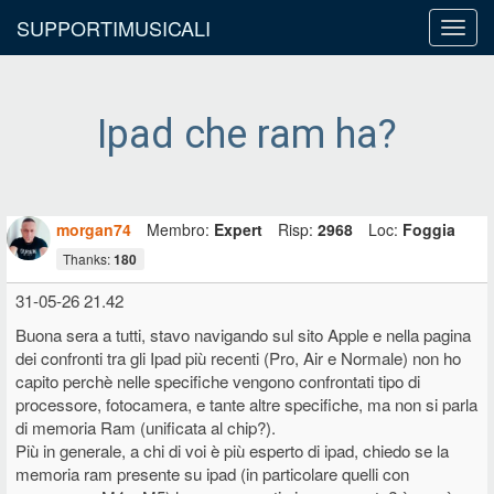
SUPPORTIMUSICALI
Toggl
navig
Ipad che ram ha?
morgan74
Membro:
Expert
Risp:
2968
Loc:
Foggia
Thanks:
180
31-05-26 21.42
Buona sera a tutti, stavo navigando sul sito Apple e nella pagina
dei confronti tra gli Ipad più recenti (Pro, Air e Normale) non ho
capito perchè nelle specifiche vengono confrontati tipo di
processore, fotocamera, e tante altre specifiche, ma non si parla
di memoria Ram (unificata al chip?).
Più in generale, a chi di voi è più esperto di ipad, chiedo se la
memoria ram presente su ipad (in particolare quelli con