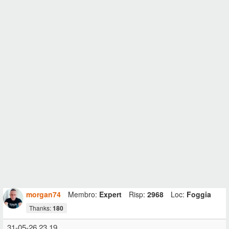
morgan74
Membro:
Expert
Risp:
2968
Loc:
Foggia
Thanks:
180
31-05-26 23.19