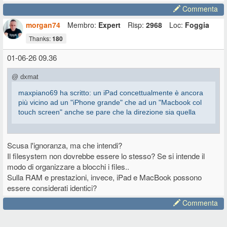
Commenta
morgan74
Membro:
Expert
Risp:
2968
Loc:
Foggia
Thanks:
180
01-06-26 09.36
@ dxmat
maxpiano69 ha scritto: un iPad concettualmente è ancora
più vicino ad un "iPhone grande" che ad un "Macbook col
touch screen" anche se pare che la direzione sia quella
Scusa l'ignoranza, ma che intendi?
Anche se non penso lo faranno mai per non cannibalizzarsi le quote
Il filesystem non dovrebbe essere lo stesso? Se si intende il
vendita MacBook, il più grande limite di iPad (iOS) in effetti è il file
system.
modo di organizzare a blocchi i files..
Sulla RAM e prestazioni, invece, iPad e MacBook possono
essere considerati identici?
Commenta