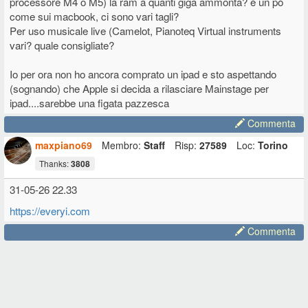
processore M4 o M5) la ram a quanti giga ammonta? è un pò
come sui macbook, ci sono vari tagli?
Per uso musicale live (Camelot, Pianoteq Virtual instruments
vari? quale consigliate?
Io per ora non ho ancora comprato un ipad e sto aspettando
(sognando) che Apple si decida a rilasciare Mainstage per
ipad....sarebbe una figata pazzesca
Commenta
maxpiano69
Membro:
Staff
Risp:
27589
Loc:
Torino
Thanks:
3808
31-05-26 22.33
https://everyi.com
Commenta