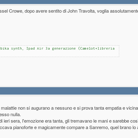
el Crowe, dopo avere sentito di John Travolta, voglia assolutament
mbika synth, Ipad Air 3a generazione (Camelot+libreria
e malattie non si augurano a nessuno e si prova tanta empatia e vicin
sso nulla.
i ieri sera, l'emozione era tanta, gli tremavano le mani e sarebbe così 
toccava pianoforte e magicamente compare a Sanremo, quel brano lo