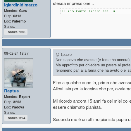
stessa impressione...
igiardinidimarzo
Membro:
Guru
Il mio Canto libero sei Tu
Risp:
6313
Loc:
Palermo
Status:
Thanks:
236
08-02-24 18.37
@ 1paolo
Non sapevo che avesse (e forse ha ancora) 
Ma approfitto per chiedere un parere ai profe
fenomeno pari alla fama che ha avuto o e’ so
Fino a qualche anno fa, prima che avesse 
Allevi, sia per la tecnica che per, ovviam
Raptus
Membro:
Expert
Mi ricordo ancora 15 anni fa dei miei coll
Risp:
3253
essere chiamato pianista.
Loc:
Padova
Status:
Thanks:
324
Secondo me è un ottimo pianista pop e u