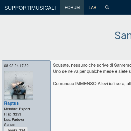
SUPPORTIMUSICALI
FORUM
LAB
Sa
Scusate, nessuno che scrive di Sanrem
08-02-24 17.30
Uno se ne va per qualche mese e siete s
Comunque IMMENSO Allevi ieri sera, alla f
Raptus
Membro:
Expert
Risp:
3253
Loc:
Padova
Status:
Thanks:
324