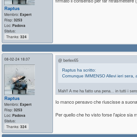
firmato il consenso per far ritrasmettere 
Raptus
Membro:
Expert
Risp:
3253
Loc:
Padova
Status:
Thanks:
324
08-02-24 18.07
@ berlex65
Raptus ha scritto:
Comunque IMMENSO Allevi ieri sera, alla
Mah!! A me ha fatto una pena... in tutti i s
benedire...Sicuramente la malattia, purtroppo
Raptus
Io manco pensavo che riuscisse a suonare 
Fisicamente assomigliava un po' ad Angelo
Membro:
Expert
Per ciò che riguarda il festival... il nulla
Risp:
3253
giustamente devono avvenire.
Per quello che ho visto forse l'apice sia 
Loc:
Padova
Un po' come i miei genitori non capivano la 
Status:
Ciao
Thanks:
324