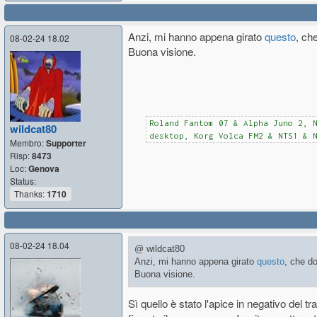
Anzi, mi hanno appena girato
questo
, ch
08-02-24 18.02
Buona visione.
Roland Fantom 07 & Alpha Juno 2, 
wildcat80
desktop, Korg Volca FM2 & NTS1 & 
Membro:
Supporter
Risp:
8473
Loc:
Genova
Status:
Thanks:
1710
08-02-24 18.04
@ wildcat80
Anzi, mi hanno appena girato
questo
, che d
Buona visione.
Sì quello è stato l'apice in negativo del t