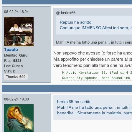
08-02-24 18.24
@ berlex65
Raptus ha scritto:
Comunque IMMENSO Allevi ieri sera, alla
Mah!! A me ha fatto una pena... in tutti i s
benedire...Sicuramente la malattia, purtroppo
1paolo
Non sapevo che avesse (e forse ha ancor
Fisicamente assomigliava un po' ad Angelo
Membro:
Guru
Ma approfitto per chiedere un parere ai p
Per ciò che riguarda il festival... il nulla
Risp:
5828
giustamente devono avvenire.
vero fenomeno pari alla fama che ha avut
Loc:
Cuneo
Un po' come i miei genitori non capivano la 
Status:
M Audio Keystation 88, iPad Air4 
Ciao
Thanks:
699
Dubreq Stylophone, Bose Soundlink
08-02-24 18.30
berlex65 ha scritto:
Mah!! A me ha fatto una pena... in tutti
benedire...Sicuramente la malattia, purt