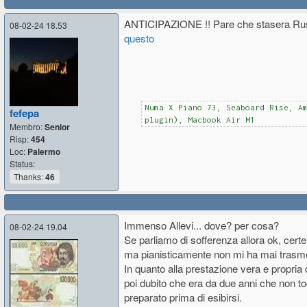
ANTICIPAZIONE !! Pare che stasera Russ
08-02-24 18.53
questo
Numa X Piano 73, Seaboard Rise, A
fefepa
plugin), Macbook Air M1
Membro:
Senior
Risp:
454
Loc:
Palermo
Status:
Thanks:
46
Immenso Allevi... dove? per cosa?
08-02-24 19.04
Se parliamo di sofferenza allora ok, cert
ma pianisticamente non mi ha mai trasme
In quanto alla prestazione vera e propria d
poi dubito che era da due anni che non 
preparato prima di esibirsi.