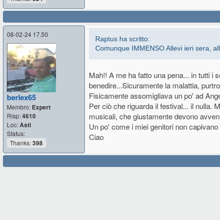
08-02-24 17.50
Raptus ha scritto:
Comunque IMMENSO Allevi ieri sera, alla f
Mah!! A me ha fatto una pena... in tutti 
benedire...Sicuramente la malattia, purtro
Fisicamente assomigliava un po' ad Ang
berlex65
Per ciò che riguarda il festival... il nu
Membro:
Expert
musicali, che giustamente devono avveni
Risp:
4610
Loc:
Asti
Un po' come i miei genitori non capivano 
Status:
Ciao
Thanks:
398