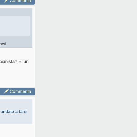
Commenta
arsi
pianista? E’ un
usicali, che
Commenta
 andate a farsi