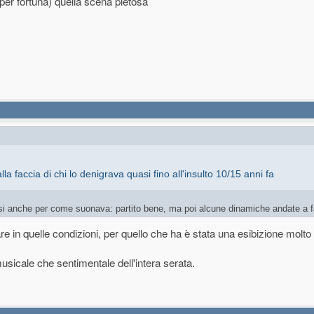
(per fortuna) quella scena pietosa
 faccia di chi lo denigrava quasi fino all'insulto 10/15 anni fa
ensi anche per come suonava: partito bene, ma poi alcune dinamiche andate a f
, ha complicato il suo talento.
in quelle condizioni, per quello che ha è stata una esibizione molto 
 Branduardi
. Ma mi rendo conto che tutto cambia e io non sono comprendere i cambiamenti m
musicale che sentimentale dell'intera serata.
musica che ascoltavo io negli anni '80
.