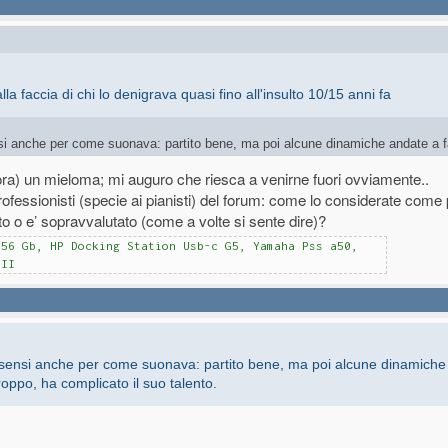
 faccia di chi lo denigrava quasi fino all'insulto 10/15 anni fa
ensi anche per come suonava: partito bene, ma poi alcune dinamiche andate a f
, ha complicato il suo talento.
a) un mieloma; mi auguro che riesca a venirne fuori ovviamente..
 Branduardi
rofessionisti (specie ai pianisti) del forum: come lo considerate come 
. Ma mi rendo conto che tutto cambia e io non sono comprendere i cambiamenti m
o o e’ sopravvalutato (come a volte si sente dire)?
musica che ascoltavo io negli anni '80
.
256 Gb, HP Docking Station Usb-c G5, Yamaha Pss a50,
 II
 i sensi anche per come suonava: partito bene, ma poi alcune dinamiche
roppo, ha complicato il suo talento.