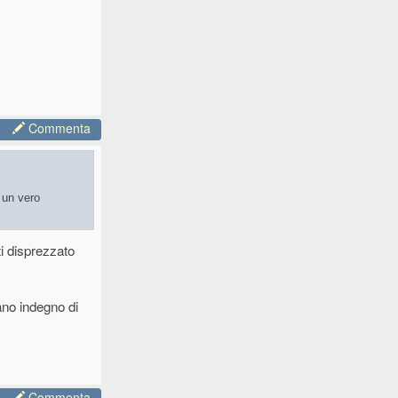
Commenta
 un vero
ti disprezzato
vano indegno di
Commenta