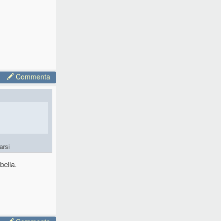
Commenta
arsi
bella.
usicali, che