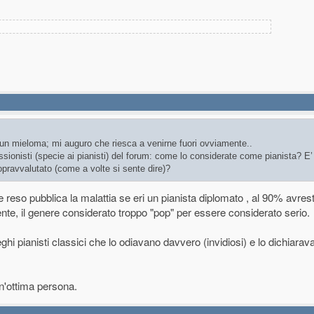
un mieloma; mi auguro che riesca a venirne fuori ovviamente..
ssionisti (specie ai pianisti) del forum: come lo considerate come pianista? E’
pravvalutato (come a volte si sente dire)?
reso pubblica la malattia se eri un pianista diplomato , al 90% avres
ente, il genere considerato troppo "pop" per essere considerato serio.
eghi pianisti classici che lo odiavano davvero (invidiosi) e lo dichiara
n'ottima persona.