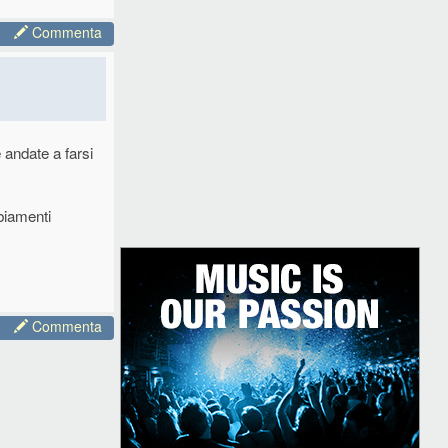
Commenta
 andate a farsi
mbiamenti
Commenta