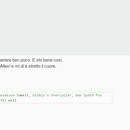
parlare ben poco. E sto bene così.
llevi e mi di è stretto il cuore.
Novation Summit, GliGli's Overcycler, Uno Synth Pro
NTS1 mkII