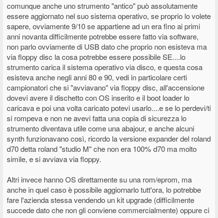
comunque anche uno strumento "antico" può assolutamente
essere aggiornato nel suo sistema operativo, se proprio lo volete
sapere, ovviamente 9/10 se appartiene ad un era fino ai primi
anni novanta difficilmente potrebbe essere fatto via software,
non parlo ovviamente di USB dato che proprio non esisteva ma
via floppy disc la cosa potrebbe essere possibile SE....lo
strumento carica il sistema operativo via disco, e questa cosa
esisteva anche negli anni 80 e 90, vedi in particolare certi
campionatori che si "avviavano" via floppy disc, all'accensione
dovevi avere il dischetto con OS inserito e il boot loader lo
caricava e poi una volta caricato potevi usarlo....e se lo perdevi/ti
si rompeva e non ne avevi fatta una copia di sicurezza lo
strumento diventava utile come una abajour, e anche alcuni
synth funzionavano così, ricordo la versione expander del roland
d70 detta roland "studio M" che non era 100% d70 ma molto
simile, e si avviava via floppy.
Altri invece hanno OS direttamente su una rom/eprom, ma
anche in quel caso è possibile aggiornarlo tutt'ora, lo potrebbe
fare l'azienda stessa vendendo un kit upgrade (difficilmente
succede dato che non gli conviene commercialmente) oppure ci