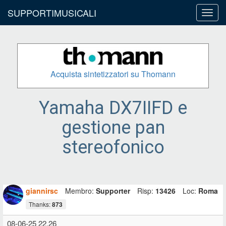
SUPPORTIMUSICALI
Toggl
navig
Acquista sintetizzatori su Thomann
Yamaha DX7IIFD e
gestione pan
stereofonico
giannirsc
Membro:
Supporter
Risp:
13426
Loc:
Roma
Thanks:
873
08-06-25 22.26