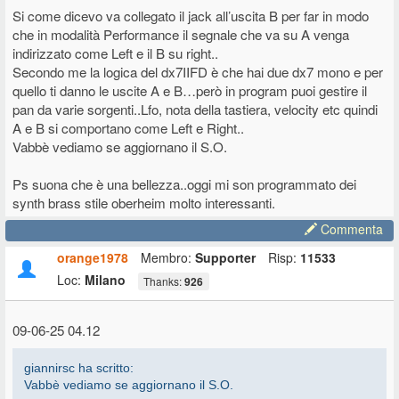
Si vede che nel DX-7II l'uscita cuffie è collegata in parallelo con i pin
Si come dicevo va collegato il jack all’uscita B per far in modo
dei jack A e B, col necessario stadio di amplificazione messo prima
che in modalità Performance il segnale che va su A venga
dell'uscita cuffia, invece di prelevare il segnale prima dei jack
indirizzato come Left e il B su right..
principali subito all'uscita del preamplificatore, quindi viene replicato il
Secondo me la logica del dx7IIFD è che hai due dx7 mono e per
comportamento delle uscite principali.
quello ti danno le uscite A e B…però in program puoi gestire il
pan da varie sorgenti..Lfo, nota della tastiera, velocity etc quindi
A e B si comportano come Left e Right..
Vabbè vediamo se aggiornano il S.O.
Ps suona che è una bellezza..oggi mi son programmato dei
synth brass stile oberheim molto interessanti.
Commenta
orange1978
Membro:
Supporter
Risp:
11533
Loc:
Milano
Thanks:
926
09-06-25 04.12
giannirsc ha scritto:
Vabbè vediamo se aggiornano il S.O.