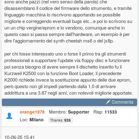
sono anche pazzi (nel vero senso della parola) che
disassemblano il codice del firmware dello strumento, e tramite
linguaggio macchina lo riscrivono apportando se possibile
migliorie e correggendo eventuali bugs etc...e poi lo scrivono su
un un chip vergine/eprom e lo vendono, comunque anche in
questo caso si passa sempre dall'hardware, un esempio è per
dire l'aggiornamento del synth cheetah ms6 o del jx8p.
per chi fosse interessato uno o forse il primo tra gli strumenti
professionali a supportare l'update via floppy disc e funzionare
poi senza bisogno di avere sempre il dischetto inserito fu il
Kurzweil K2500 con la funzione Boot Loader, il precedente
K2000 richiede invece la sostituzione appunto delle due eprom,
però questo non gli impedì partendo dalla 1.0 di arrivare
addirittura a una 3.87 negli anni, con notevoli migliorie apportate.
Commenta
orange1978
Membro:
Supporter
Risp:
11533
Loc:
Milano
Thanks:
926
10-06-25 15.41