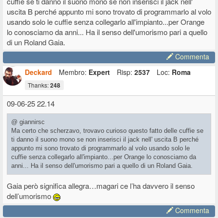
cuffie se ti danno il suono mono se non inserisci il jack nell'
uscita B perché appunto mi sono trovato di programmarlo al volo
usando solo le cuffie senza collegarlo all'impianto...per Orange
lo conosciamo da anni... Ha il senso dell'umorismo pari a quello
di un Roland Gaia.
Commenta
Deckard
Membro:
Expert
Risp:
2537
Loc:
Roma
Thanks:
248
09-06-25 22.14
@ giannirsc
Ma certo che scherzavo, trovavo curioso questo fatto delle cuffie se
ti danno il suono mono se non inserisci il jack nell' uscita B perché
appunto mi sono trovato di programmarlo al volo usando solo le
cuffie senza collegarlo all'impianto...per Orange lo conosciamo da
anni... Ha il senso dell'umorismo pari a quello di un Roland Gaia.
Gaia però significa allegra…magari ce l’ha davvero il senso
dell’umorismo
Commenta