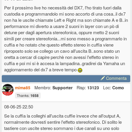
Per il prossimo live ho necessità del DX7, l'ho tirato fuori dalla
custodia e programmandolo mi sono accorto di una cosa..il dx7
non ha le uscite chiamate Left e Right ma son chiamate A e B..in
performance mi diverto a usare 2 suoni in layer con un pò di
detune per dagli apertura stereofonica, oppure metto 2 suoni
simili per creare stereofonia...mi sono messo a programmarlo in
cuffia e ho notato che questo effetto stereo in cuffia viene
riproposto solo se collego un cavo all'uscita B..sono stato un
oretta a cercar di capire perchè non avessi l'effetto stereo in
cuffia e poi mi si è accesa la lampadina..gradirei da Yamaha un
aggiornamento del dx7 a breve tempo
Commenta
mima85
Membro:
Supporter
Risp:
13123
Loc:
Como
Thanks:
1658
08-06-25 22.50
Se la cuffia la colleghi all'uscita cuffie invece che all'output A,
normalmente dovresti sentire l'effetto stereofonico. Di solito le
tastiere con uscite stereo sommano i due canali su uno solo