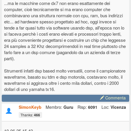
...ma le macchine come dx7 non erano esattamente dei
computer, cioè tecnicamente si ma erano computer che
combinavano una struttura normale con cpu, ram, bus indirizzi
etc... ad hardware spesso progettato ad hoc, oggi invece si
tende a far quasi tutto via software usando dsp, all'epoca non lo
si faceva perchè i costi erano elevati e processori troppo lenti,
era più conveniente progettarsi e costruire un chip che leggesse
24 samples a 32 Khz decomprimendoli in real time piuttosto che
farlo fare a un dsp comune (pagandolo da un azienda di terze
parti).
Strumenti infatti dsp based molto versatili, come il campionatore
waveframe, basato su tdm e dsp motorola, costavano molto, il
waveframe si aggirava oltre i cento mila dollari, contro i 2000
dollari di uno yamaha tx16.
Commenta
SimonKeyb
Membro:
Guru
Risp:
6091
Loc:
Vicenza
Thanks:
466
10-06-25 15.42