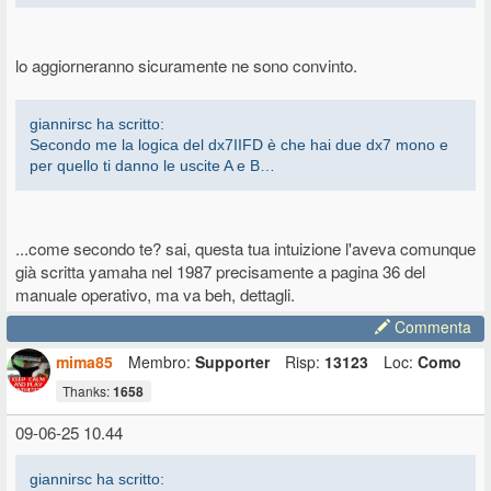
lo aggiorneranno sicuramente ne sono convinto.
giannirsc ha scritto:
Secondo me la logica del dx7IIFD è che hai due dx7 mono e
per quello ti danno le uscite A e B…
...come secondo te? sai, questa tua intuizione l'aveva comunque
già scritta yamaha nel 1987 precisamente a pagina 36 del
manuale operativo, ma va beh, dettagli.
Commenta
mima85
Membro:
Supporter
Risp:
13123
Loc:
Como
Thanks:
1658
09-06-25 10.44
giannirsc ha scritto: