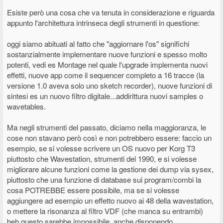
Esiste però una cosa che va tenuta in considerazione e riguarda
appunto l'architettura intrinseca degli strumenti in questione:
oggi siamo abituati al fatto che "aggiornare l'os" significhi
sostanzialmente implementare nuove funzioni e spesso molto
potenti, vedi es Montage nel quale l'upgrade implementa nuovi
effetti, nuove app come il sequencer completo a 16 tracce (la
versione 1.0 aveva solo uno sketch recorder), nuove funzioni di
sintesi es un nuovo filtro digitale...addirittura nuovi samples o
wavetables.
Ma negli strumenti del passato, diciamo nella maggioranza, le
cose non stavano però così e non potrebbero essere: faccio un
esempio, se si volesse scrivere un OS nuovo per Korg T3
piuttosto che Wavestation, strumenti del 1990, e si volesse
migliorare alcune funzioni come la gestione dei dump via sysex,
piuttosto che una funzione di database sui program/combi la
cosa POTREBBE essere possibile, ma se si volesse
aggiungere ad esempio un effetto nuovo ai 48 della wavestation,
o mettere la risonanza al filtro VDF (che manca su entrambi)
beh questo sarebbe impossibile, anche disponendo