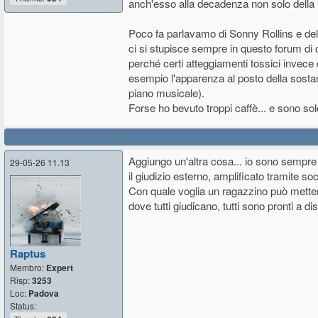
anch'esso alla decadenza non solo della 
Poco fa parlavamo di Sonny Rollins e della 
ci si stupisce sempre in questo forum di
perché certi atteggiamenti tossici invece d
esempio l'apparenza al posto della sostan
piano musicale).
Forse ho bevuto troppi caffè... e sono s
Aggiungo un'altra cosa... io sono sempre
29-05-26 11.13
il giudizio esterno, amplificato tramite soc
Con quale voglia un ragazzino può metter
dove tutti giudicano, tutti sono pronti a 
Raptus
Membro:
Expert
Risp:
3253
Loc:
Padova
Status: