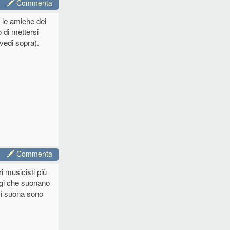
Commenta
e le amiche dei
 di mettersi
.vedi sopra).
Commenta
 musicisti più
oggi che suonano
 si suona sono