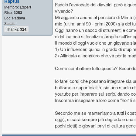
Raptus
proporzione) rispetto a qualche anno fa, ma o
Faccio l'avvocato del diavolo, però a ques
Membro:
Expert
prendere lezioni da un maestro, senza andar
vivendo?
Risp:
3253
dolori, la quantità di disinformazione e "ins
Mi aggancio anche al pensiero di Mima (s
Loc:
Padova
mio (ultimi anni 90 - primi 2000) sia del tu
Status:
- in una scuola superiore ho seguito uno di qu
Thanks:
324
Oggi hanno un sacco di strumenti e come 
la maggior parte dei partecipanti (una ventina
quarto anno non ho dato io disponibilità. I
didattica non si focalizza proprio sull'ins
formare un progetto sensato.
Il mondo di oggi vuole che un giovane sia
1) Un influencer, quindi in grado di stupire
- Altra scuola, credo oltre i mille studenti,
2) Allineato al pensiero che va per la ma
in uno scuola di musica) sono circa 5. Poi c
devastante lo stesso.
Come combattere tutto questo? Secondo m
In generale vedo che sono ormai pochissimi 
ho 31 anni) eravamo in tanti a studiare musica
Io farei corsi che possano integrare sia 
possibile, ore e ore passate zitti a studiare
bullismo e superficialità, sia uno studio
una cosa importante. Tanti scelsero il percor
youtube per imparare sul serio, dando cons
neanche necessariamente il professionismo, s
Insomma insegnare a loro come "noi" li s
Si accontentano di strimpellare e basta. Del 
Secondo me se manteniamo a tutti i costi l
oggi), ci sarà sempre più degrado e una 
pochi eletti) e giovani privi di cultura ge