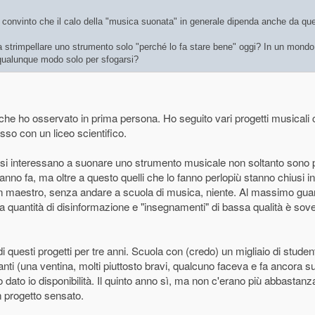
 convinto che il calo della "musica suonata" in generale dipenda anche da ques
 strimpellare uno strumento solo "perché lo fa stare bene" oggi? In un mondo 
n qualunque modo solo per sfogarsi?
o che ho osservato in prima persona. Ho seguito vari progetti musicali 
so con un liceo scientifico.
 si interessano a suonare uno strumento musicale non soltanto sono 
anno fa, ma oltre a questo quelli che lo fanno perlopiù stanno chiusi i
 un maestro, senza andare a scuola di musica, niente. Al massimo gu
 la quantità di disinformazione e "insegnamenti" di bassa qualità è sove
i questi progetti per tre anni. Scuola con (credo) un migliaio di student
anti (una ventina, molti piuttosto bravi, qualcuno faceva e fa ancora su
o dato io disponibilità. Il quinto anno sì, ma non c'erano più abbastan
progetto sensato.