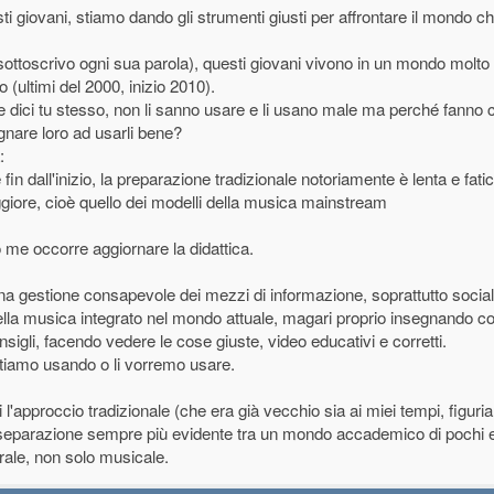
ltre a questo quelli che lo fanno perlopiù stanno chiusi in cameretta a strimpe
ti giovani, stiamo dando gli strumenti giusti per affrontare il mondo c
e a scuola di musica, niente. Al massimo guardano qualche tutorial su YouTu
egnamenti" di bassa qualità è soverchiante...). Due esempi:
ottoscrivo ogni sua parola), questi giovani vivono in un mondo molto 
o (ultimi del 2000, inizio 2010).
esti progetti per tre anni. Scuola con (credo) un migliaio di studenti, al terzo
dici tu stesso, non li sanno usare e li usano male ma perché fanno 
, molti piuttosto bravi, qualcuno faceva e fa ancora sul serio) è uscita dal quin
l quinto anno sì, ma non c'erano più abbastanza ragazzi che suonavano decent
egnare loro ad usarli bene?
:
 fin dall'inizio, la preparazione tradizionale notoriamente è lenta e fat
 quelli che hanno aderito e che seguono un percorso strutturato (cioè che studia
ggiore, cioè quello dei modelli della musica mainstream
e ne saranno sicuramente altri che studiano e che non si sono palesati, ma il 
e occorre aggiornare la didattica.
quelli che veramente studiano musica con convinzione. Ricordo ai miei tempi 
 nel mio liceo, studiavamo di brutto, l'obiettivo era di raggiungere il massimo 
una gestione consapevole dei mezzi di informazione, soprattutto social
 sullo strumento e la scuola per molti passava quasi in secondo piano. Ci tene
 della musica integrato nel mondo attuale, magari proprio insegnando c
so in conservatorio, anch'io, anche se poi non l'ho terminato. L'obiettivo per m
igli, facendo vedere le cose giuste, video educativi e corretti.
emplicemente si voleva studiare, diventare il più bravi possibile. Questo og
tiamo usando o li vorremo usare.
resto gli esempi "musicali" che vanno per la maggiore di certo non ispirano a 
'approccio tradizionale (che era già vecchio sia ai miei tempi, figuria
separazione sempre più evidente tra un mondo accademico di pochi el
nerale, non solo musicale.