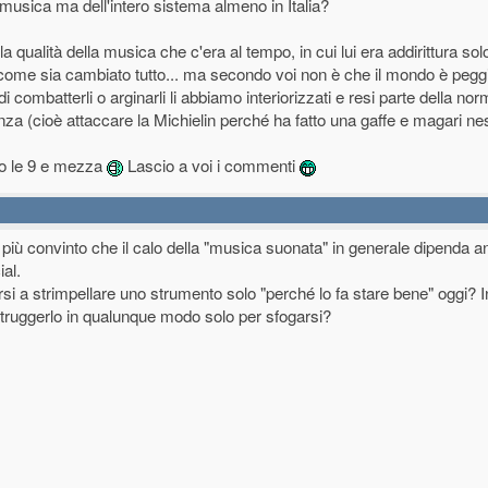
musica ma dell'intero sistema almeno in Italia?
qualità della musica che c'era al tempo, in cui lui era addirittura solo
 come sia cambiato tutto... ma secondo voi non è che il mondo è pegg
i combatterli o arginarli li abbiamo interiorizzati e resi parte della no
za (cioè attaccare la Michielin perché ha fatto una gaffe e magari nes
olo le 9 e mezza
Lascio a voi i commenti
 più convinto che il calo della "musica suonata" in generale dipenda 
ial.
si a strimpellare uno strumento solo "perché lo fa stare bene" oggi?
distruggerlo in qualunque modo solo per sfogarsi?