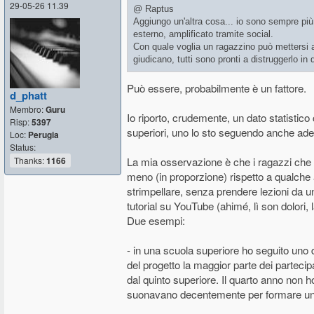
29-05-26 11.39
@ Raptus
Aggiungo un'altra cosa... io sono sempre più
esterno, amplificato tramite social.
Con quale voglia un ragazzino può mettersi a
giudicano, tutti sono pronti a distruggerlo i
Può essere, probabilmente è un fattore.
d_phatt
Membro:
Guru
Io riporto, crudemente, un dato statistic
Risp:
5397
superiori, uno lo sto seguendo anche ades
Loc:
Perugia
Status:
Thanks:
1166
La mia osservazione è che i ragazzi che
meno (in proporzione) rispetto a qualche 
strimpellare, senza prendere lezioni da
tutorial su YouTube (ahimé, lì son dolori,
Due esempi:
- in una scuola superiore ho seguito uno d
del progetto la maggior parte dei partecip
dal quinto superiore. Il quarto anno non h
suonavano decentemente per formare un 