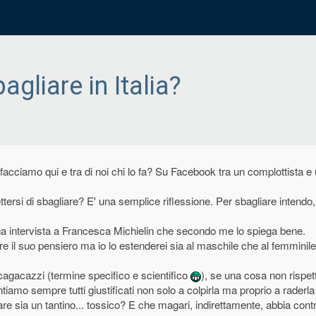
agliare in Italia?
facciamo qui e tra di noi chi lo fa? Su Facebook tra un complottista e u
ttersi di sbagliare? E' una semplice riflessione. Per sbagliare intendo,
 intervista a Francesca Michielin che secondo me lo spiega bene.
re il suo pensiero ma io lo estenderei sia al maschile che al femminile
 cagacazzi (termine specifico e scientifico
), se una cosa non rispe
ntiamo sempre tutti giustificati non solo a colpirla ma proprio a raderla
e sia un tantino... tossico? E che magari, indirettamente, abbia contr