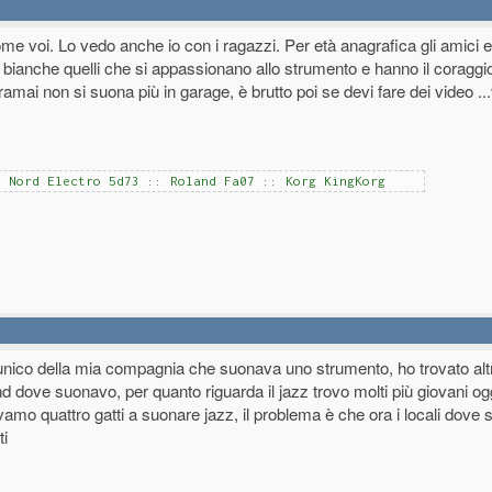
ome voi. Lo vedo anche io con i ragazzi. Per età anagrafica gli amici 
bianche quelli che si appassionano allo strumento e hanno il coraggio
mai non si suona più in garage, è brutto poi se devi fare dei video ..
: Nord Electro 5d73 :: Roland Fa07 :: Korg KingKorg
nico della mia compagnia che suonava uno strumento, ho trovato altri
and dove suonavo, per quanto riguarda il jazz trovo molti più giovani 
vamo quattro gatti a suonare jazz, il problema è che ora i locali dove
ti