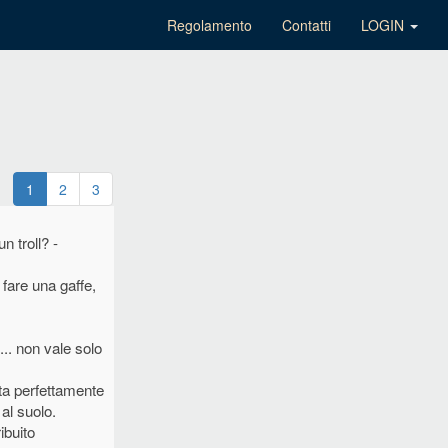
Regolamento
Contatti
LOGIN
1
2
3
n troll? -
 fare una gaffe,
... non vale solo
tta perfettamente
 al suolo.
ibuito