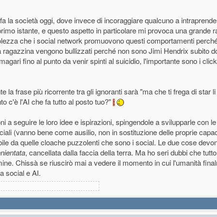
 fa la società oggi, dove invece di incoraggiare qualcuno a intraprend
 primo istante, e questo aspetto in particolare mi provoca una grande r
volezza che i social network promuovono questi comportamenti perch
a ragazzina vengono bullizzati perché non sono Jimi Hendrix subito d
ari fino al punto da venir spinti al suicidio, l'importante sono i click e
 la frase più ricorrente tra gli ignoranti sarà "ma che ti frega di star li
to c'è l'AI che fa tutto al posto tuo?"
a seguire le loro idee e ispirazioni, spingendole a svilupparle con le
ficiali (vanno bene come ausilio, non in sostituzione delle proprie capa
bile da quelle cloache puzzolenti che sono i social. Le due cose dev
nientata
, cancellata dalla faccia della terra. Ma ho seri dubbi che tutt
ne. Chissà se riuscirò mai a vedere il momento in cui l'umanità fina
a social e AI.