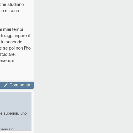
 che studiano
on si sono
i miei tempi
di raggiungere il
i in secondo
e se poi non l'ho
studiare,
i esempi
Commenta
e superiori, uno
meno (in