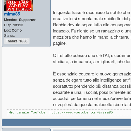
In questa frase è racchiuso lo schifo che
mima85
creativo lo si smonta male subito fin dal
Membro:
Supporter
Rabbia dovuta soprattutto alla consape
Risp:
13123
Loc:
Como
ingaggio. Fa niente se un ragazzino o un
Status:
mezz'ora che hanno in mano la chitarra, mag
Thanks:
1658
pagine.
Oltrettutto adesso che c'è l'AI, sicuramente
studiare, a imparare, a migliorarti, che tan
È essenziale educare le nuove generazioni 
senza delegare tutto alle intelligenze arti
soprattutto prendendo più distanza possi
separate e una, i social, possibilmente
an
accadrà, perlomeno nel medio/breve termi
risveglierà da questa maledetta sbornia d
Mio canale YouTube: https://www.youtube.com/@mima85