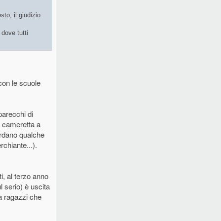
to, il giudizio
dove tutti
con le scuole
parecchi di
n cameretta a
ardano qualche
rchiante...).
i, al terzo anno
l serio) è uscita
za ragazzi che