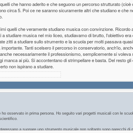
ti, quelli che hanno aderito e che seguono un percorso strutturato (cioè
ono circa 5. Poi ce ne saranno sicuramente altri che studiano e che n
o.
imi quelli che veramente studiano musica con convinzione. Ricordo a
 a studiare musica nel mio liceo, studiavamo di brutto, l'obiettivo era 
ate zitti a studiare sullo strumento e la scuola per molti passava quas
importante. Tanti scelsero il percorso in conservatorio, anch'io, anch
 neanche necessariamente il professionismo, semplicemente si voleva 
ggi manca ai più. Si accontentano di strimpellare e basta. Del resto gl
erto non ispirano a studiare.
e ho osservato in prima persona. Ho seguito vari progetti musicali con le scuol
cientifico.
interessano a suonare uno strumento musicale non soltanto sono parecchi di 