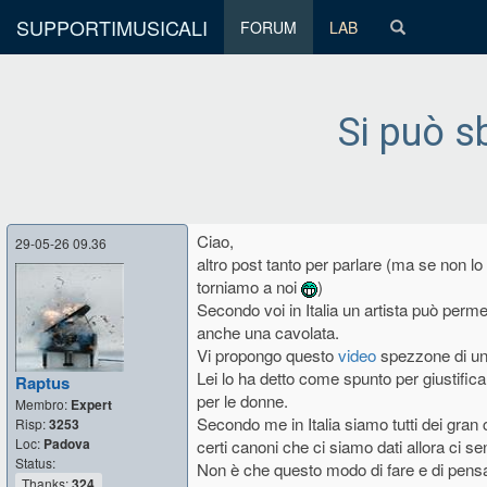
SUPPORTIMUSICALI
FORUM
LAB
Si può sb
Ciao,
29-05-26 09.36
altro post tanto per parlare (ma se non lo 
torniamo a noi
)
Secondo voi in Italia un artista può perme
anche una cavolata.
Vi propongo questo
video
spezzone di una
Lei lo ha detto come spunto per giustifica
Raptus
per le donne.
Membro:
Expert
Secondo me in Italia siamo tutti dei gran
Risp:
3253
Loc:
Padova
certi canoni che ci siamo dati allora ci se
Status:
Non è che questo modo di fare e di pensar
Thanks:
324