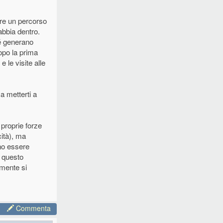
ere un percorso
abbia dentro.
é generano
opo la prima
 le visite alle
 a metterti a
 proprie forze
cità), ma
ono essere
o questo
lmente si
Commenta