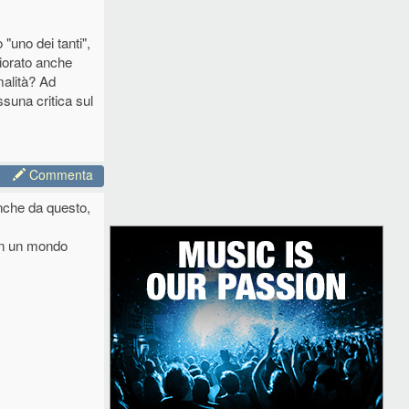
 "uno dei tanti",
iorato anche
rmalità? Ad
suna critica sul
Commenta
anche da questo,
 In un mondo