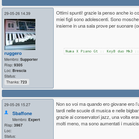
Ottimi spunti! grazie la penso anche io c
29-05-26 14.39
miei figli sono adolescenti. Sono mosche 
insieme in una sala prove per suonare (ora
Numa X Piano Gt :: KeyB duo Mk3 :
ruggero
Membro:
Supporter
Risp:
9305
Loc:
Brescia
Status:
Thanks:
723
Non so voi ma quando ero giovane ero l’u
29-05-26 15.27
tardi nelle scuole di musica e nelle bigb
Sbaffone
grazie ai conservatori jazz, una volta era
Membro:
Expert
molti meno, ma sono aumentati i musicis
Risp:
3967
Loc:
Status: