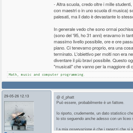
- Altra scuola, credo oltre i mille studen
con maestri o in uno scuola di musica) s
palesati, ma il dato è devastante lo stess
In generale vedo che sono ormai pochiss
(sono del '95, ho 31 anni) eravamo in tanti
massimo livello possibile, ore e ore pass
piano. Ci tenevamo proprio, era una cosa 
terminato. L'obiettivo per molti non era
diventare il più bravi possibile. Questo o
"musicali" che vanno per la maggiore di c
Math, music and computer programming.
29-05-26 12.13
@ d_phatt
Può essere, probabilmente è un fattore.
Io riporto, crudemente, un dato statistico ch
lo sto seguendo anche adesso con un liceo s
La mia osservazione è che i ragazzi che si 