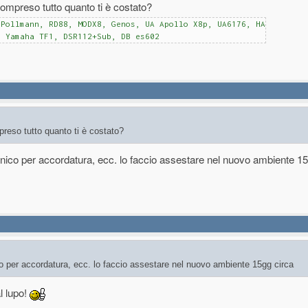
compreso tutto quanto ti è costato?
-Pollmann, RD88, MODX8, Genos, UA Apollo X8p, UA6176, HA
, Yamaha TF1, DSR112+Sub, DB es602
reso tutto quanto ti è costato?
cnico per accordatura, ecc. lo faccio assestare nel nuovo ambiente 1
co per accordatura, ecc. lo faccio assestare nel nuovo ambiente 15gg circa
l lupo!