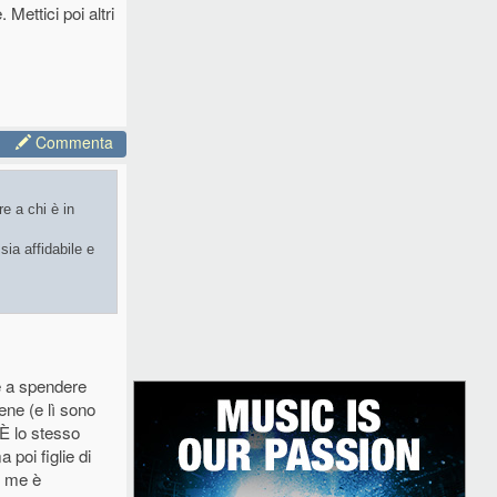
ettici poi altri
Commenta
re a chi è in
sia affidabile e
re a spendere
iene (e lì sono
. È lo stesso
 poi figlie di
o me è