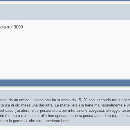
gia sui 3000
utomi da un amico. il piano non ha suonato da 15, 20 anni secondo me e spe
tanza di qlc mese una dall'altra. La martelliera sta bene ma naturalmente è v
del caso (rasatura feltri, punzonatura per intonazione adeguata, stiraggio test
mente è stato a mio carico. alla fine speriamo che si possa accordare (sta circa
 tutta la gamma). che dire, speriamo bene