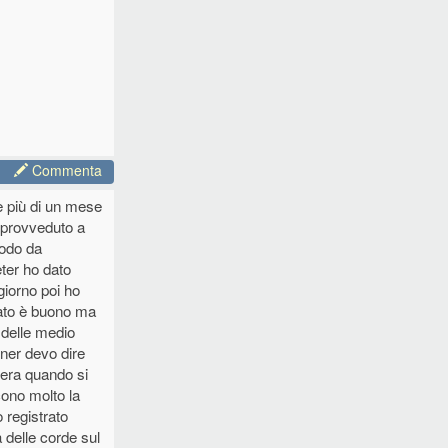
Commenta
re più di un mese
o provveduto a
modo da
ter ho dato
giorno poi ho
ltato è buono ma
 delle medio
nner devo dire
gera quando si
cono molto la
 registrato
a delle corde sul