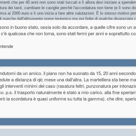
nti che per 40 anni non sono stati toccati e lì allora devi iniziare a spender
atura dei tasti, cambiare le caviglie perchè l'accordatura non tiene (e lì sono dol
rriva ai 2000 euro e lì uno inizia a fare altre valutazioni. È lo stesso motivo pe
i di marche dall'altisonante nome teutonico ma poi figlie di qualche disgraziata 
 è a se stante, per quello secondo me è importante valutare bene!
 sono in buono stato, ossia solo da accordare, a quelle cifre sono un a
 c'è qualcosa che non torna, sono stati fermi per anni e soprattutto c
intende
endutomi da un amico. il piano non ha suonato da 15, 20 anni second
dute a distanza di qlc mese una dall'altra. La martelliera sta bene m
li interventi minimi del caso (rasatura feltri, punzonatura per intonaz
ico. p.s. il trasporto naturalmente è stato a mio carico. alla fine speri
erò la scordatura è quasi uniforme su tutta la gamma). che dire, spe