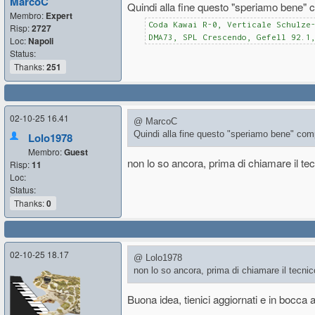
MarcoC
Quindi alla fine questo "speriamo bene" 
Membro:
Expert
Coda Kawai R-0, Verticale Schulze
Risp:
2727
DMA73, SPL Crescendo, Gefell 92.1
Loc:
Napoli
Status:
Thanks:
251
02-10-25 16.41
@ MarcoC
Quindi alla fine questo "speriamo bene" comp
Lolo1978
Membro:
Guest
non lo so ancora, prima di chiamare il te
Risp:
11
Loc:
Status:
Thanks:
0
02-10-25 18.17
@ Lolo1978
non lo so ancora, prima di chiamare il tecni
Buona idea, tienici aggiornati e in bocca a