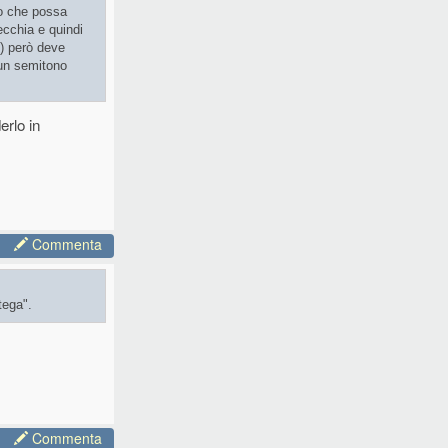
ro che possa
ecchia e quindi
e) però deve
 un semitono
erlo in
Commenta
tega".
Commenta