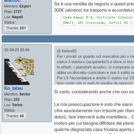
MarcoC
Ciao
Se è una vendita da negozio a questi pre
Membro:
Expert
300€ (almeno) tra trasporto e accordatur
Risp:
2727
Loc:
Napoli
Coda Kawai R-0, Verticale Schulze
Status:
DMA73, SPL Crescendo, Gefell 92.1
Thanks:
251
30-09-25 23.49
@ berlex65
Per i privati se guardo sul mercatino più o me
carico il trasloco (acquirente?) e dove si trova
In effetti, i pianoforti acustici, si compran
abbia un discreto curriculum e non il solito
Poi c'è l'accordatura e anche li' siamo sui 1
Non credo che si parli di vendita da negozio:
Ko_tatsu
Ciao
Sì certo, considerando anche che non so
Membro:
Senior
Risp:
252
La mia preoccupazione è solo che siano st
Loc:
Torino
cifre assolutamente non irrisorie per rifar
Status:
Thanks:
45
dolori), fare interventi sulla martelliera...
motivo per cui bisogna diffidare dai pianof
qualche disgraziata casa friulana aperta 