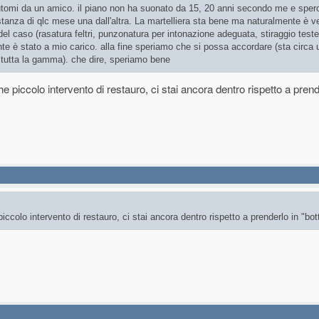
utomi da un amico. il piano non ha suonato da 15, 20 anni secondo me e spe
tanza di qlc mese una dall'altra. La martelliera sta bene ma naturalmente è v
del caso (rasatura feltri, punzonatura per intonazione adeguata, stiraggio test
mente è stato a mio carico. alla fine speriamo che si possa accordare (sta circa
 tutta la gamma). che dire, speriamo bene
e piccolo intervento di restauro, ci stai ancora dentro rispetto a prend
iccolo intervento di restauro, ci stai ancora dentro rispetto a prenderlo in "bot