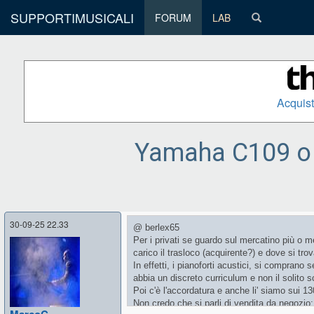
SUPPORTIMUSICALI
FORUM
LAB
Acquist
Yamaha C109 o 
30-09-25 22.33
@ berlex65
Per i privati se guardo sul mercatino più o me
carico il trasloco (acquirente?) e dove si trova
In effetti, i pianoforti acustici, si compran
abbia un discreto curriculum e non il solito
Poi c'è l'accordatura e anche li' siamo sui 1
Non credo che si parli di vendita da negozio: