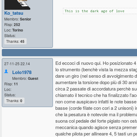
This is the dark age of love
Ko_tatsu
Membro:
Senior
Risp:
252
Loc:
Torino
Status:
Thanks:
45
Ed eccoci di nuovo qui. Ho posizionato 4 is
27-11-25 22.14
lo strumento (benchè vista la mezza stag
Lolo1978
dare un giro (nel senso di avvolgimento d
Membro:
Guest
aumentare la torsione dopo più di 30 anni
Risp:
11
circa 2 passate di accordatura perchè su
Loc:
chiamato il tecnico che ha finalizzato l'a
Status:
Thanks:
0
non come auspicavo infatti le note basse 
basse (corde filate con cori a 2 unisoni)
che la pesatura è notevole ma il problema
suona col pedale del forte pigiato non os
meccanica quando agisce senza premere i
qualche pilota per allineare 4, 5 tasti un 