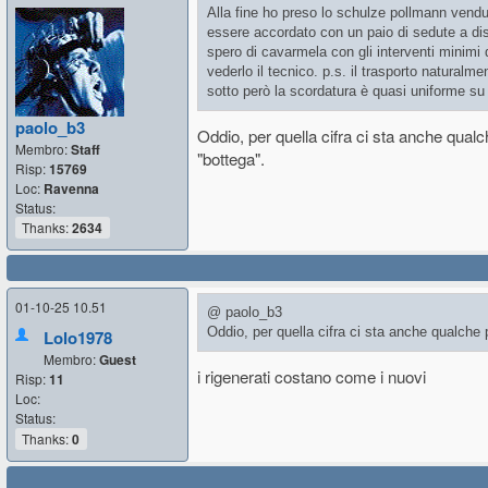
Alla fine ho preso lo schulze pollmann vend
essere accordato con un paio di sedute a dis
spero di cavarmela con gli interventi minimi 
vederlo il tecnico. p.s. il trasporto natural
sotto però la scordatura è quasi uniforme su
paolo_b3
Oddio, per quella cifra ci sta anche qualch
Membro:
Staff
"bottega".
Risp:
15769
Loc:
Ravenna
Status:
Thanks:
2634
01-10-25 10.51
@ paolo_b3
Oddio, per quella cifra ci sta anche qualche p
Lolo1978
Membro:
Guest
i rigenerati costano come i nuovi
Risp:
11
Loc:
Status:
Thanks:
0