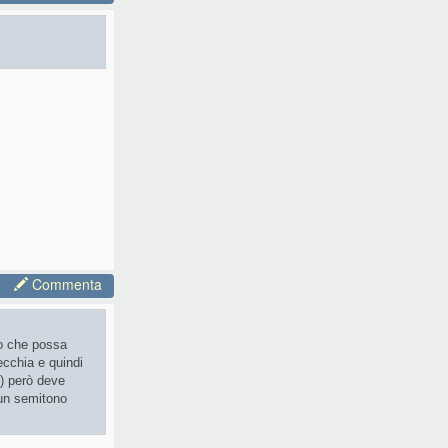
Commenta
ro che possa
ecchia e quindi
e) però deve
 un semitono