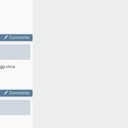
Commenta
5gg circa
Commenta