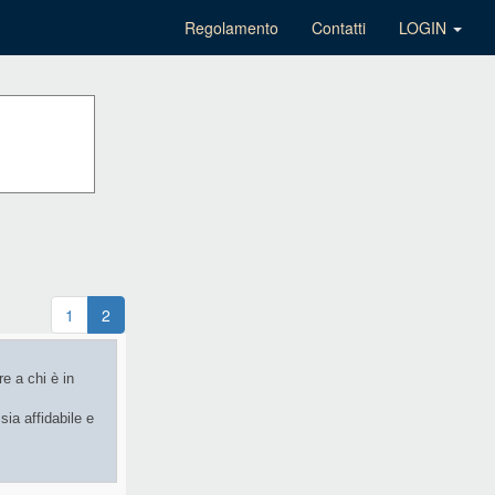
Regolamento
Contatti
LOGIN
1
2
re a chi è in
sia affidabile e