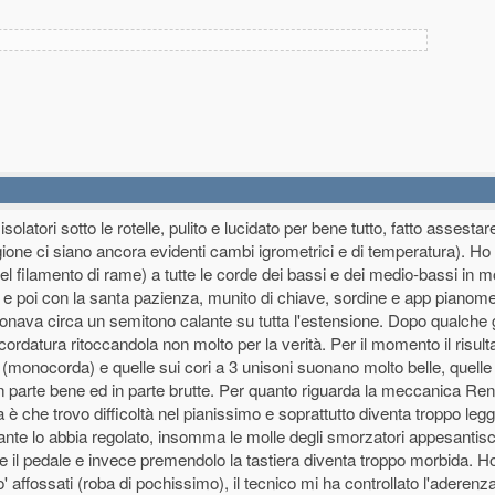
olatori sotto le rotelle, pulito e lucidato per bene tutto, fatto assesta
ione ci siano ancora evidenti cambi igrometrici e di temperatura). H
el filamento di rame) a tutte le corde dei bassi e dei medio-bassi in 
 e poi con la santa pazienza, munito di chiave, sordine e app pianome
onava circa un semitono calante su tutta l'estensione. Dopo qualche 
ccordatura ritoccandola non molto per la verità. Per il momento il risu
(monocorda) e quelle sui cori a 3 unisoni suonano molto belle, quelle
 in parte bene ed in parte brutte. Per quanto riguarda la meccanica Re
 è che trovo difficoltà nel pianissimo e soprattutto diventa troppo leg
tante lo abbia regolato, insomma le molle degli smorzatori appesantis
l pedale e invece premendolo la tastiera diventa troppo morbida. Ho
po' affossati (roba di pochissimo), il tecnico mi ha controllato l'aderenz