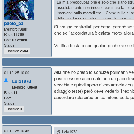
La mia preoccupazione è solo che siano strume
assolutamente non irrisorie per rifare la feltr
interventi sulla martelliera... Come nulla si a
diffidare dai pianoforti dati in regalo, magar
paolo_b3
aperta dal 1978 al 1979. Poi ogni pianoforte
Si, vanno controllati per bene, perchè se
Membro:
Staff
che se l'accordatura è calata molto allora
Risp:
15769
Loc:
Ravenna
Verifica lo stato con qualcuno che se ne 
Status:
Thanks:
2634
Alla fine ho preso lo schulze pollmann v
01-10-25 10.00
possa essere accordato con un paio di se
Lolo1978
vecchia e quindi spero di cavarmela con g
Membro:
Guest
stiraggio teste) però deve vederlo il tecn
Risp:
11
accordare (sta circa un semitono sotto p
Loc:
Status:
Thanks:
0
01-10-25 10.46
@ Lolo1978