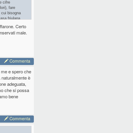
e cifre
ori), fare
r cui bisogna
casa friulana
ffarone. Certo
onservati male.
Commenta
o me e spero che
a naturalmente è
ione adeguata,
amo che si possa
riamo bene
Commenta