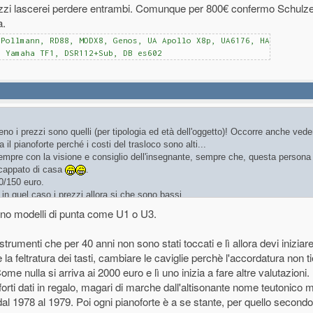
zzi lascerei perdere entrambi. Comunque per 800€ confermo Schulze. M
a.
-Pollmann, RD88, MODX8, Genos, UA Apollo X8p, UA6176, HA
, Yamaha TF1, DSR112+Sub, DB es602
no i prezzi sono quelli (per tipologia ed età dell'oggetto)! Occorre anche vede
 il pianoforte perché i costi del trasloco sono alti...
o sempre con la visione e consiglio dell'insegnante, sempre che, questa persona 
 scappato di casa
.
30/150 euro.
 in quel caso i prezzi allora si che sono bassi.
no modelli di punta come U1 o U3.
rumenti che per 40 anni non sono stati toccati e lì allora devi inizia
e la feltratura dei tasti, cambiare le caviglie perchè l'accordatura non t
 Come nulla si arriva ai 2000 euro e lì uno inizia a fare altre valutazioni
orti dati in regalo, magari di marche dall'altisonante nome teutonico ma
dal 1978 al 1979. Poi ogni pianoforte è a se stante, per quello second