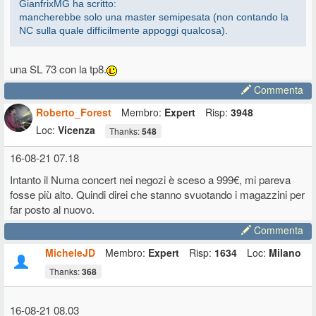
GianfrixMG ha scritto:
mancherebbe solo una master semipesata (non contando la
NC sulla quale difficilmente appoggi qualcosa).
una SL 73 con la tp8.
Commenta
Roberto_Forest
Membro:
Expert
Risp:
3948
Loc:
Vicenza
Thanks:
548
16-08-21 07.18
Intanto il Numa concert nei negozi è sceso a 999€, mi pareva
fosse più alto. Quindi direi che stanno svuotando i magazzini per
far posto al nuovo.
Commenta
MicheleJD
Membro:
Expert
Risp:
1634
Loc:
Milano
Thanks:
368
16-08-21 08.03