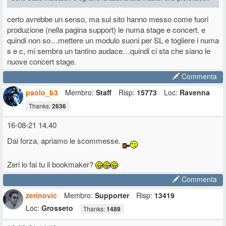
certo avrebbe un senso, ma sul sito hanno messo come fuori
produzione (nella pagina support) le numa stage e concert. e
quindi non so…mettere un modulo suoni per SL e togliere i numa
s e c, mi sembra un tantino audace…quindi ci sta che siano le
nuove concert stage.
Commenta
paolo_b3
Membro:
Staff
Risp:
15773
Loc:
Ravenna
Thanks:
2636
16-08-21 14.40
Dai forza, apriamo le scommesse.
Zeri lo fai tu il bookmaker?
Commenta
zerinovic
Membro:
Supporter
Risp:
13419
Loc:
Grosseto
Thanks:
1489