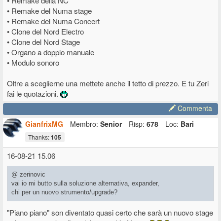
• Remake della NC
• Remake del Numa stage
• Remake del Numa Concert
• Clone del Nord Electro
• Clone del Nord Stage
• Organo a doppio manuale
• Modulo sonoro
Oltre a sceglierne una mettete anche il tetto di prezzo. E tu Zeri
fai le quotazioni.
Commenta
GianfrixMG
Membro:
Senior
Risp:
678
Loc:
Bari
Thanks:
105
16-08-21 15.06
@ zerinovic
vai io mi butto sulla soluzione alternativa, expander,
chi per un nuovo strumento/upgrade?
"Piano piano" son diventato quasi certo che sarà un nuovo stage