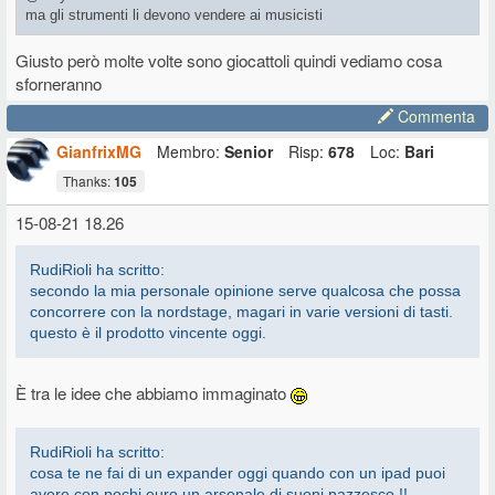
ma gli strumenti li devono vendere ai musicisti
Giusto però molte volte sono giocattoli quindi vediamo cosa
sforneranno
Commenta
GianfrixMG
Membro:
Senior
Risp:
678
Loc:
Bari
Thanks:
105
15-08-21 18.26
RudiRioli ha scritto:
secondo la mia personale opinione serve qualcosa che possa
concorrere con la nordstage, magari in varie versioni di tasti.
questo è il prodotto vincente oggi.
È tra le idee che abbiamo immaginato
RudiRioli ha scritto:
cosa te ne fai di un expander oggi quando con un ipad puoi
avere con pochi euro un arsenale di suoni pazzesco !!...