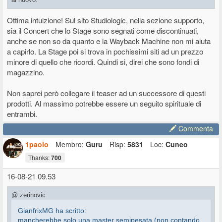
Ottima intuizione! Sul sito Studiologic, nella sezione supporto,
sia il Concert che lo Stage sono segnati come discontinuati,
anche se non so da quanto e la Wayback Machine non mi aiuta
a capirlo. La Stage poi si trova in pochissimi siti ad un prezzo
minore di quello che ricordi. Quindi si, direi che sono fondi di
magazzino.
Non saprei però collegare il teaser ad un successore di questi
prodotti. Al massimo potrebbe essere un seguito spirituale di
entrambi.
Commenta
1paolo
Membro:
Guru
Risp:
5831
Loc:
Cuneo
Thanks:
700
16-08-21 09.53
@ zerinovic
GianfrixMG ha scritto:
mancherebbe solo una master semipesata (non contando