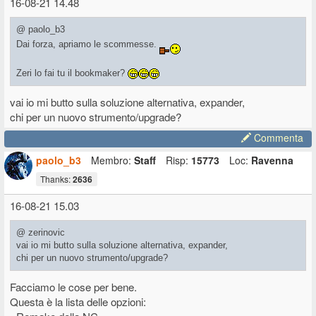
16-08-21 14.48
@ paolo_b3
Dai forza, apriamo le scommesse.
Zeri lo fai tu il bookmaker?
vai io mi butto sulla soluzione alternativa, expander,
chi per un nuovo strumento/upgrade?
Commenta
paolo_b3
Membro:
Staff
Risp:
15773
Loc:
Ravenna
Thanks:
2636
16-08-21 15.03
@ zerinovic
vai io mi butto sulla soluzione alternativa, expander,
chi per un nuovo strumento/upgrade?
Facciamo le cose per bene.
Questa è la lista delle opzioni: