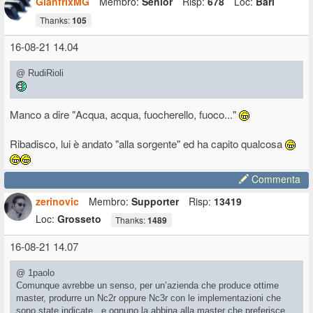
GianfrixMG
Membro:
Senior
Risp:
678
Loc:
Bari
Thanks:
105
16-08-21 14.04
@ RudiRioli
Manco a dire "Acqua, acqua, fuocherello, fuoco..."
Ribadisco, lui è andato "alla sorgente" ed ha capito qualcosa
Commenta
zerinovic
Membro:
Supporter
Risp:
13419
Loc:
Grosseto
Thanks:
1489
16-08-21 14.07
@ 1paolo
Comunque avrebbe un senso, per un’azienda che produce ottime
master, produrre un Nc2r oppure Nc3r con le implementazioni che
sono state indicate.. e ognuno la abbina alla master che preferisce..