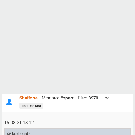
Sbaffone
Membro:
Expert
Risp:
3970
Loc:
Thanks:
664
15-08-21 18.12
@ keyboard7