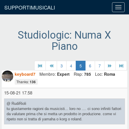
SUPPORTIMUSICALI
Toggl
navig
Studiologic: Numa X
Piano
3
4
5
6
7
keyboard7
Membro:
Expert
Risp:
785
Loc:
Roma
Thanks:
136
15-08-21 17.58
@ RudiRioli
tu giustamente ragioni da musicisti... loro no .... ci sono infiniti fattori
da valutare prima che si metta un prodotto in produzione. come vi
ripeto non si tratta di yamaha o korg o roland.