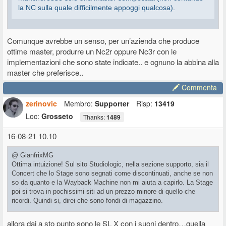
la NC sulla quale difficilmente appoggi qualcosa).
una SL 73 con la tp8.
Comunque avrebbe un senso, per un’azienda che produce
ottime master, produrre un Nc2r oppure Nc3r con le
implementazioni che sono state indicate.. e ognuno la abbina alla
master che preferisce..
Commenta
zerinovic
Membro:
Supporter
Risp:
13419
Loc:
Grosseto
Thanks:
1489
16-08-21 10.10
@ GianfrixMG
Ottima intuizione! Sul sito Studiologic, nella sezione supporto, sia il
Concert che lo Stage sono segnati come discontinuati, anche se non
so da quanto e la Wayback Machine non mi aiuta a capirlo. La Stage
poi si trova in pochissimi siti ad un prezzo minore di quello che
ricordi. Quindi si, direi che sono fondi di magazzino.
Non saprei però collegare il teaser ad un successore di questi
allora dai a sto punto sono le SL X con i suoni dentro…quella