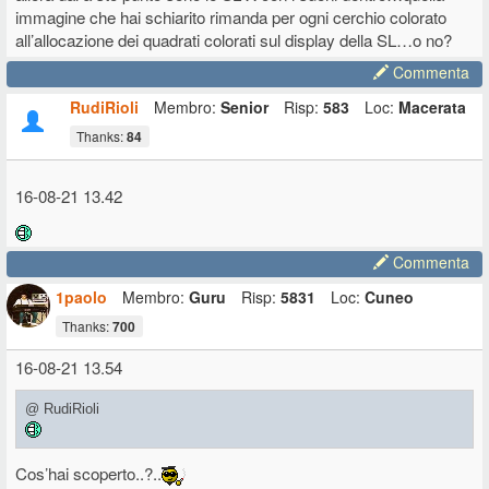
prodotti. Al massimo potrebbe essere un seguito spirituale di
immagine che hai schiarito rimanda per ogni cerchio colorato
entrambi.
all’allocazione dei quadrati colorati sul display della SL…o no?
Commenta
RudiRioli
Membro:
Senior
Risp:
583
Loc:
Macerata
Thanks:
84
16-08-21 13.42
Commenta
1paolo
Membro:
Guru
Risp:
5831
Loc:
Cuneo
Thanks:
700
16-08-21 13.54
@ RudiRioli
Cos’hai scoperto..?..