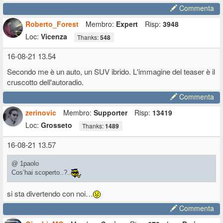
Commenta
Roberto_Forest
Membro:
Expert
Risp:
3948
Loc:
Vicenza
Thanks:
548
16-08-21 13.54
Secondo me è un auto, un SUV ibrido. L'immagine del teaser è il
cruscotto dell'autoradio.
Commenta
zerinovic
Membro:
Supporter
Risp:
13419
Loc:
Grosseto
Thanks:
1489
16-08-21 13.57
@ 1paolo
Cos’hai scoperto..?..
si sta divertendo con noi…
Commenta