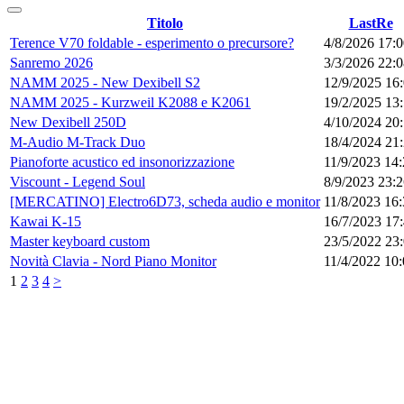
Titolo
LastRe
Terence V70 foldable - esperimento o precursore?
4/8/2026 17:
Sanremo 2026
3/3/2026 22:
NAMM 2025 - New Dexibell S2
12/9/2025 16
NAMM 2025 - Kurzweil K2088 e K2061
19/2/2025 13
New Dexibell 250D
4/10/2024 20
M-Audio M-Track Duo
18/4/2024 21
Pianoforte acustico ed insonorizzazione
11/9/2023 14
Viscount - Legend Soul
8/9/2023 23:
[MERCATINO] Electro6D73, scheda audio e monitor
11/8/2023 16
Kawai K-15
16/7/2023 17
Master keyboard custom
23/5/2022 23
Novità Clavia - Nord Piano Monitor
11/4/2022 10
1
2
3
4
>