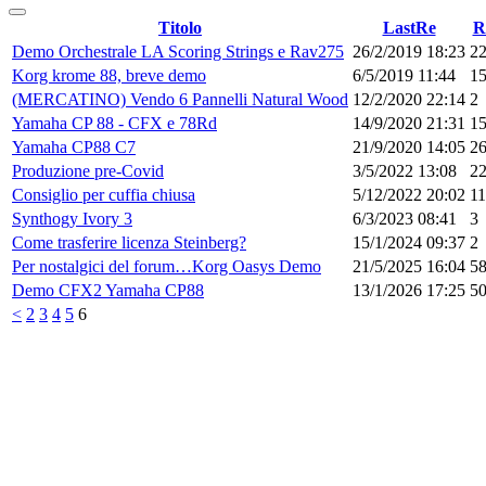
Titolo
LastRe
R
Demo Orchestrale LA Scoring Strings e Rav275
26/2/2019 18:23
2
Korg krome 88, breve demo
6/5/2019 11:44
1
(MERCATINO) Vendo 6 Pannelli Natural Wood
12/2/2020 22:14
2
Yamaha CP 88 - CFX e 78Rd
14/9/2020 21:31
1
Yamaha CP88 C7
21/9/2020 14:05
2
Produzione pre-Covid
3/5/2022 13:08
2
Consiglio per cuffia chiusa
5/12/2022 20:02
11
Synthogy Ivory 3
6/3/2023 08:41
3
Come trasferire licenza Steinberg?
15/1/2024 09:37
2
Per nostalgici del forum…Korg Oasys Demo
21/5/2025 16:04
5
Demo CFX2 Yamaha CP88
13/1/2026 17:25
5
<
2
3
4
5
6