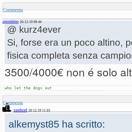
Commenta
anonimo
20-12-19 09.44
@ kurz4ever
Si, forse era un poco altino, 
fisica completa senza campion
3500/4000€ non é solo alt
who let the dogs out
Commenta
zaphod
20-12-19 11.03
alkemyst85 ha scritto: