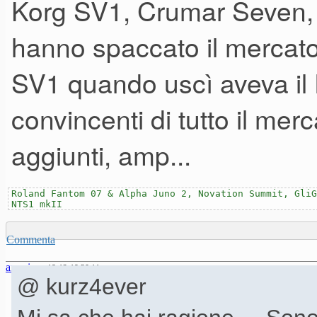
Korg SV1, Crumar Seven, 
hanno spaccato il mercat
SV1 quando uscì aveva il R
convincenti di tutto il merc
aggiunti, amp...
Roland Fantom 07 & Alpha Juno 2, Novation Summit, GliG
NTS1 mkII
Commenta
anonimo
19-12-19 20.11
@ kurz4ever