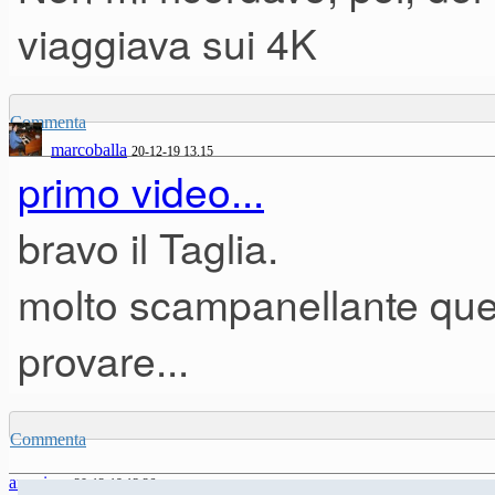
viaggiava sui 4K
Commenta
marcoballa
20-12-19 13.15
primo video...
bravo il Taglia.
molto scampanellante que
provare...
Commenta
anonimo
20-12-19 13.26