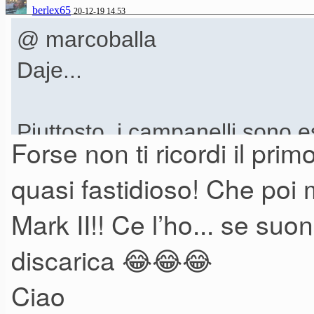
berlex65
20-12-19 14.53
@ marcoballa
Daje...
Piuttosto, i campanelli sono e
Forse non ti ricordi il pri
più equilibrato, ma può essere
quasi fastidioso! Che poi
dei pickup, ecc. Ma in genera
Mark II!! Ce l’ho... se suo
non l'ho mai avvertito).
discarica 😂😂😂
E il timbro complessivo è un
descriverlo).
Ciao