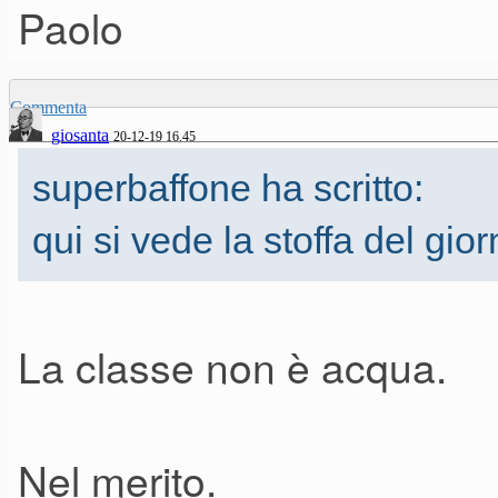
Paolo
Ma è solo il primo video, quin
appena sarà in #notonegozio
Commenta
giosanta
20-12-19 16.45
superbaffone ha scritto:
qui si vede la stoffa del gio
La classe non è acqua.
Nel merito.