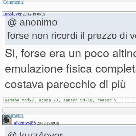
Commenta
kurz4ever
20-12-19 06.39
@ anonimo
forse non ricordi il prezzo di 
Si, forse era un poco altin
emulazione fisica complet
costava parecchio di più
yamaha modx7, acuna 73, samson SM-10, reason 9
Commenta
alkemyst85
20-12-19 09.01
@ kurz4ever