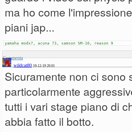
ma ho come l'impressione
alcune italiche aziende che a
piani jap...
marketing in Svezia
yamaha modx7, acuna 73, samson SM-10, reason 9
Commenta
wildcat80
19-12-19 20.01
Sicuramente non ci sono s
particolarmente aggressi
tutti i vari stage piano di
abbia fatto il botto.