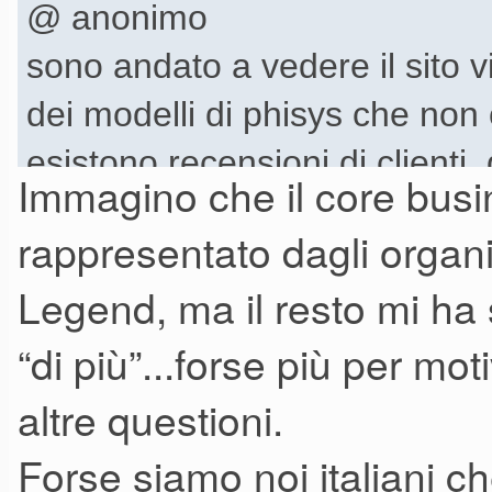
@ anonimo
sono andato a vedere il sito 
dei modelli di phisys che no
esistono recensioni di clienti,
Immagino che il core busi
topic non è un caso
rappresentato dagli organi 
Legend, ma il resto mi ha
“di più”...forse più per mo
altre questioni.
Forse siamo noi italiani 