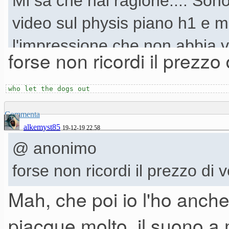
Mi sa che hai ragione.... Sono
video sul physis piano h1 e 
l'impressione che non abbia v
forse non ricordi il prezzo 
who let the dogs out
Commenta
alkemyst85
19-12-19 22.58
@ anonimo
forse non ricordi il prezzo di 
Mah, che poi io l'ho anch
piacque molto, il suono a 