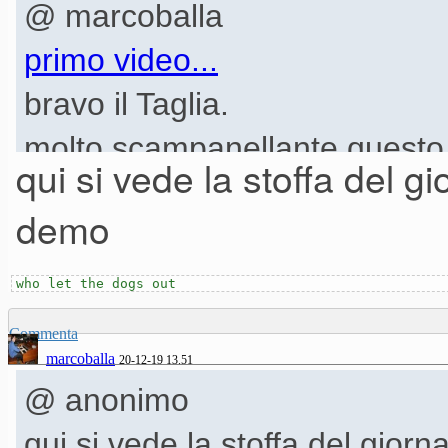
@ marcoballa
primo video...
bravo il Taglia.
molto scampanellante questo 
qui si vede la stoffa del gi
demo
who let the dogs out
Commenta
marcoballa
20-12-19 13.51
@ anonimo
qui si vede la stoffa del gior