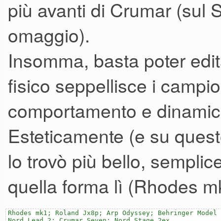
più avanti di Crumar (sul 
omaggio).
Insomma, basta poter edit
fisico seppellisce i campi
comportamento e dinamic
Esteticamente (e su quest
lo trovò più bello, sempl
quella forma lì (Rhodes mk
Rhodes mk1; Roland Jx8p; Arp Odyssey; Behringer Model 
Nord Lead 2; Crumar Seven; Nord Stage 2ex