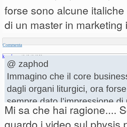
forse sono alcune italich
di un master in marketing
Commenta
kurz4ever
19-12-19 19.20
@ zaphod
Immagino che il core business
dagli organi liturgici, ora for
sempre dato l’impressione di un
Mi sa che hai ragione.... 
marketing sbagliato che per al
guardo i video sul physis 
Forse siamo noi italiani che 