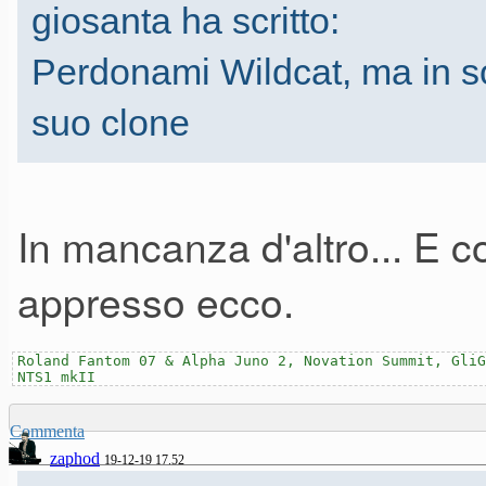
giosanta ha scritto:
Perdonami Wildcat, ma in sog
suo clone
In mancanza d'altro... E 
appresso ecco.
Roland Fantom 07 & Alpha Juno 2, Novation Summit, GliG
NTS1 mkII
Commenta
zaphod
19-12-19 17.52