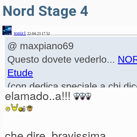
Nord Stage 4
toniz1
22-04-23 17.52
@ maxpiano69
Questo dovete vederlo...
NORD
Etude
(con dedica speciale a chi di
elamado..a!!!
abbastanza "pianistica")...
che dire, bravissima...