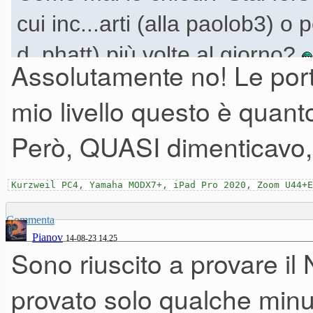
cui inc...arti (alla paolob3) o 
d_phatt) più volte al giorno?
Assolutamente no! Le porter
mio livello questo è quan
Però, QUASI dimenticavo,
Kurzweil PC4, Yamaha MODX7+, iPad Pro 2020, Zoom U44+E
Commenta
Pianov
14-08-23 14.25
Sono riuscito a provare il
provato solo qualche minu