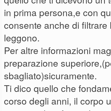
Spesso gli intubati vengono fu
in prima persona,e con que
si riesce a prevenire la risp
consente anche di filtrare 
immunomodulatore (la cloroch
leggono.
antibiotico.
Per altre informazioni mag
preparazione superiore,(pe
La scienza non è democratica:
sbagliato)sicuramente.
arrancano, evitate di cercare 
luoghi comuni che spesso han
Ti dico quello che fondam
(sempre che ci sia)... Il tema 
corso degli anni, il corpo 
medico viene studiato fino all