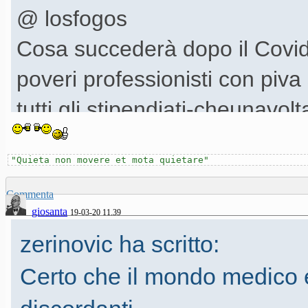
@ losfogos
Cosa succederà dopo il Covid
poveri professionisti con piva
tutti gli stipendiati-cheunav
davvero, altro che Tribute-V
"Quieta non movere et mota quietare"
diventeranno i nuovi musicisti
ribaltone.
Commenta
giosanta
19-03-20 11.39
zerinovic ha scritto:
Io magari farò il cuoco dopo a
Certo che il mondo medico é 
I più forti troveranno qualcos