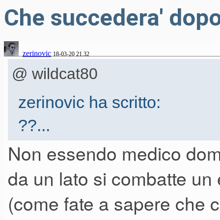
Che succedera' dopo 
zerinovic
18-03-20 21.32
@ wildcat80
zerinovic ha scritto:
??...
Non essendo medico doma
da un lato si combatte un 
La terapia antibiotica nelle pol
(come fate a sapere che c
sovrainfezione batterica, che 