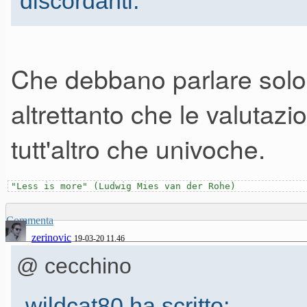
discordanti.
e pazzi!
Che debbano parlare solo i
Buona quarantena a tutti, re
andràtuttobene, 600euroallepar
altrettanto che le valutaz
tutt'altro che univoche.
"Less is more" (Ludwig Mies van der Rohe)
Commenta
zerinovic
19-03-20 11.46
@ cecchino
wildcat80 ha scritto: