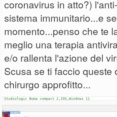
coronavirus in atto?) l'ant
sistema immunitario...e se
Non facciamo cose a caso, fa
momento...penso che te l
costata anni di sacrifici.
meglio una terapia antivir
e/o rallenta l'azione del vir
Scusa se ti faccio quest
chirurgo approfitto...
Studiologic Numa compact 2,IOS,Windows 11
Commenta