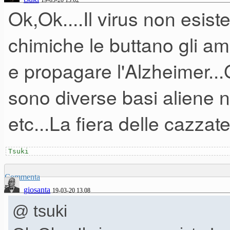
19-03-20 13.02
Ok,Ok....Il virus non esiste
chimiche le buttano gli a
e propagare l'Alzheimer...Gl
sono diverse basi aliene ne
etc...La fiera delle cazzat
Tsuki
Commenta
giosanta
19-03-20 13.08
@ tsuki