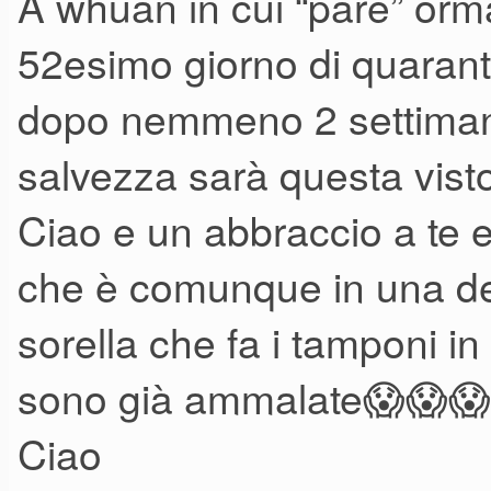
A whuan in cui “pare” ormai
E ascoltò più in profondità. 
52esimo giorno di quarante
Qualcuno pregava. Qualcuno 
dopo nemmeno 2 settimane
Qualcuno incontrò la propria
E la gente cominciò a pensare
salvezza sarà questa visto
E la gente guarì.
Ciao e un abbraccio a te 
E nell’assenza di gente che v
che è comunque in una del
Pericolosi Senza senso e sen
sorella che fa i tamponi i
Anche la terra cominciò a gua
sono già ammalate😱😱😱
Ciao
E quando il pericolo finì. E la 