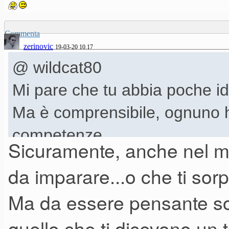
Commenta
zerinovic
19-03-20 10.17
@ wildcat80
Mi pare che tu abbia poche i
Ma è comprensibile, ognuno ha
competenze.
Sicuramente, anche nel m
Parlare di flora batterica intes
da imparare...o che ti sor
degli antibiotici somministrati
Ma da essere pensante so
di "una stupida influenza" v
quello che ti dicevono un
nessuna logica.