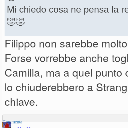
Mi chiedo cosa ne pensa la reg
🤣🤣
Filippo non sarebbe molto
L'idea di Boris é "Finalmente 
Forse vorrebbe anche togl
restrizione per l'inghilterra"
Camilla, ma a quel punto 
E se va male prima di morire 
lo chiuderebbero a Strang
piú alto per le palle.
chiave.
Commenta