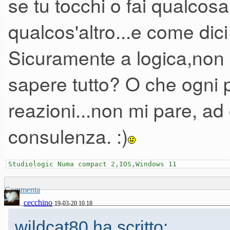
se tu tocchi o fai qualcos
l'esame di microbiologia, svisc
qualcos'altro...e come dic
ripresi e approfonditi clinicam
Sicuramente a logica,non 
emergenze medico chirurgiche
sapere tutto? O che ogni p
nonostante sia stato uno stu
reazioni...non mi pare, ad
aggiornato.
consulenza. :)
Studiologic Numa compact 2,IOS,Windows 11
Commenta
cecchino
19-03-20 10.18
wildcat80 ha scritto: