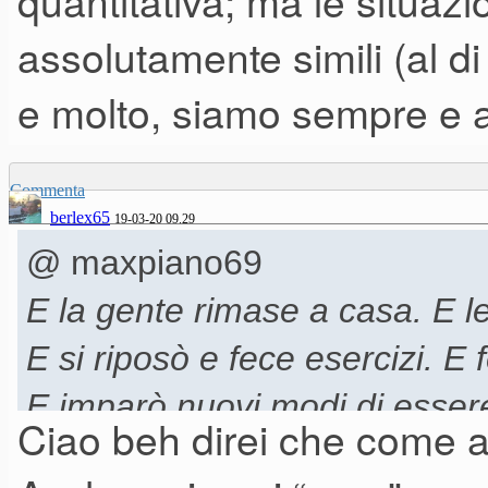
quantitativa; ma le situazi
assolutamente simili (al di
e molto, siamo sempre e 
Commenta
berlex65
19-03-20 09.29
@ maxpiano69
E la gente rimase a casa. E le
E si riposò e fece esercizi. E 
E imparò nuovi modi di essere
Ciao beh direi che come al 