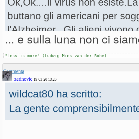
Ok,Ok....Il virus non esiste.La
buttano gli americani per so
l'Alzheimer...Gli alieni vivono 
... e sulla luna non ci sia
aliene nei fondali marini... et
ha mai fine.
"Less is more" (Ludwig Mies van der Rohe)
Commenta
zerinovic
19-03-20 13.26
wildcat80 ha scritto:
La gente comprensibilmente