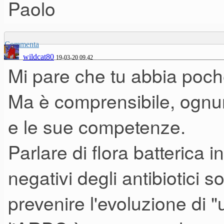
Si addolorarono per i morti. E
Paolo
E sognarono nuove visioni. E 
E guarirono completamente la 
Commenta
wildcat80
19-03-20 09.42
Mi pare che tu abbia poch
(K.O’Meara - Poesia scritta du
Ma è comprensibile, ognun
1800)
e le sue competenze.
Parlare di flora batterica in
Qui siamo su una scala ben di
negativi degli antibiotici 
questo interessante articolo
l
prevenire l'evoluzione di 
pandemie" offrendone una com
situazioni ed i pensieri sono a