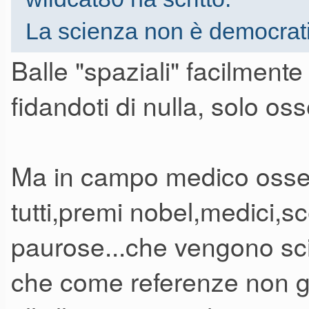
La scienza non è democratic
lavori arrancano, evitate di
Balle "spaziali" facilment
fidandoti di nulla, solo oss
Esatto. Altrimenti dovremmo 
ed astrofisici da una parte e ter
Ma in campo medico osser
tutti,premi nobel,medici,s
paurose...che vengono sci
che come referenze non g