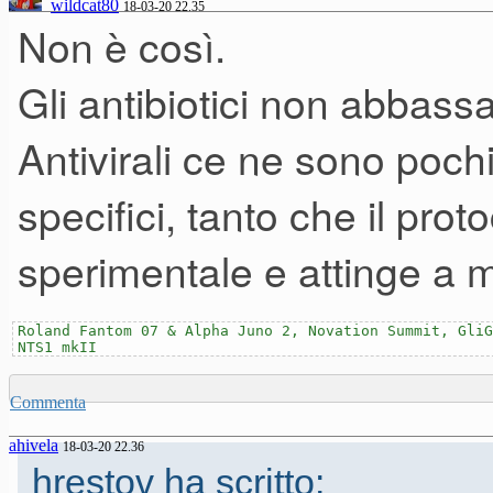
wildcat80
18-03-20 22.35
Non è così.
Gli antibiotici non abbassa
Antivirali ce ne sono poc
specifici, tanto che il prot
sperimentale e attinge a me
Roland Fantom 07 & Alpha Juno 2, Novation Summit, GliG
NTS1 mkII
Commenta
ahivela
18-03-20 22.36
hrestov ha scritto: