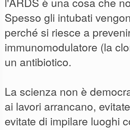
l'ARDS è una cosa che no
tecnologia, che ci aiuta e mo
Spesso gli intubati vengono
umani)
perché si riesce a preven
immunomodulatore (la clor
un antibiotico.
La scienza non è democrat
ai lavori arrancano, evitat
evitate di impilare luogh