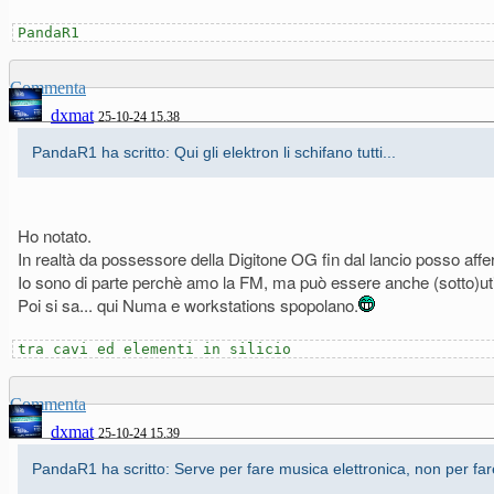
PandaR1
Commenta
dxmat
25-10-24 15.38
PandaR1 ha scritto: Qui gli elektron li schifano tutti...
Ho notato.
In realtà da possessore della Digitone OG fin dal lancio posso af
Io sono di parte perchè amo la FM, ma può essere anche (sotto)u
Poi si sa... qui Numa e workstations spopolano.
tra cavi ed elementi in silicio
Commenta
dxmat
25-10-24 15.39
PandaR1 ha scritto: Serve per fare musica elettronica, non per fare