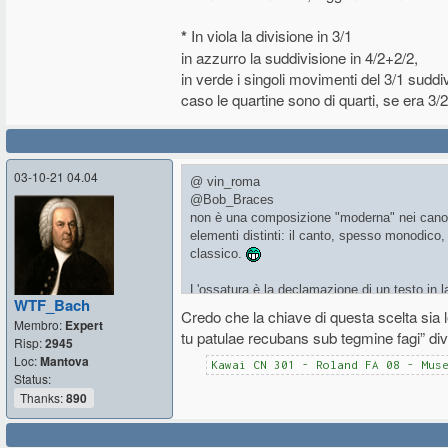
*
In viola la divisione in 3/1
in azzurro la suddivisione in 4/2+2/2,
in verde i singoli movimenti del 3/1 suddi
caso le quartine sono di quarti, se era 3/
03-10-21 04.04
@ vin_roma
@Bob_Braces
non è una composizione "moderna" nei canoni
elementi distinti: il canto, spesso monodico
classico.
L'ossatura è la declamazione di un testo in lat
WTF_Bach
dell'orchestra è subordinata al fraseggio del 
Credo che la chiave di questa scelta sia
Membro:
Expert
chiamata in partitura.
tu patulae recubans sub tegmine fagi” divi
Risp:
2945
Sono due giorni che ne discuto anche in un alt
Loc:
Mantova
fonetica latina sui battere ma anche chi ha 
Kawai CN 301 - Roland FA 08 - Mus
Status:
Io rimango convinto sul fatto che la struttur
Thanks:
890
che Orff non era certamente uno sprovveduto,
semplice tramite una chiave sbagliata, zoppa
incertezza, mistero.