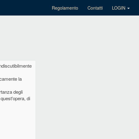
Regolamento
Contatti
LOGIN
ndiscutibilmente
nicamente la
rtanza degli
 quest'opera, di