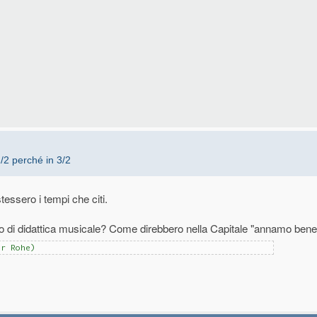
2/2 perché in 3/2
essero i tempi che citi.
o di didattica musicale? Come direbbero nella Capitale "annamo bene.
er Rohe)