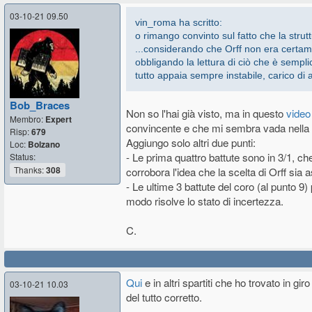
03-10-21 09.50
Qui
*
le mie argomentazioni su una pagin
vin_roma ha scritto:
musica, leggendola mi ha destabilizzato e co
o rimango convinto sul fatto che la strut
...considerando che Orff non era certam
*
In viola la divisione in 3/1
obbligando la lettura di ciò che è sempl
in azzurro la suddivisione in 4/2+2/2,
tutto appaia sempre instabile, carico di 
in verde i singoli movimenti del 3/1 suddivis
sono di quarti, se era 3/2 le quartine divent
Bob_Braces
Non so l'hai già visto, ma in questo
video
Membro:
Expert
convincente e che mi sembra vada nella d
Risp:
679
Aggiungo solo altri due punti:
Loc:
Bolzano
- Le prima quattro battute sono in 3/1, che
Status:
Thanks:
308
corrobora l'idea che la scelta di Orff si
- Le ultime 3 battute del coro (al punto 
modo risolve lo stato di incertezza.
C.
Qui
e in altri spartiti che ho trovato in g
03-10-21 10.03
del tutto corretto.