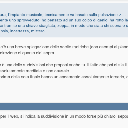
a della partitura che, non avendola mai vista prima ma conoscendone solo il
ntinuo a ritenerla tecnicamente sbagliata ma artisticamente d'effetto.
tura, l'impianto musicale, tecnicamente va basato sulla pulsazione > - - 
ente uno sprovveduto, ho pensato ad un suo colpo di genio: ha rotto la
ice tramite una chiave sbagliata, zoppa, in modo che sia a chi suona o c
ansia, incertezza, mistero.
i a quartine (per i meno avvezzi alla divisione (solfeggio) ovviamente in quest
avano di ottavi e se era un 3/4 le quartine diventavano sedicesimi)
c'è una breve spiegazione delle scelte metriche (con esempi al piano
irezione di quanto dici sopra.
 è una delle suddivisioni che proponi anche tu. Il fatto che poi ci sia i
a assolutamente meditata e non causale.
9) prima della nota finale hanno un andamento assolutamente ternario, 
iro per il web, si indica la suddivisione in un modo forse più chiaro, se