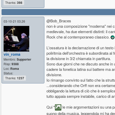
Thanks:
398
@Bob_Braces
03-10-21 03.26
non è una composizione "moderna" nei can
medievale, ha due elementi distinti: il c
Rock che al contemporaneo classico.
L'ossatura è la declamazione di un testo in 
poliritmia dell'orchestra è subordinata al 
vin_roma
la divisione in 3/2 chiamata in partitura.
Membro:
Supporter
Sono due giorni che ne discuto anche in un 
Risp:
9388
Loc:
Roma
cadere la fonetica latina sui battere ma
Status:
divisione.
Thanks:
1237
Io rimango convinto sul fatto che la strut
...considerando che Orff non era certame
obbligando la lettura di ciò che è sempli
tutto appaia sempre instabile, carico di a
Qui
*
le mie argomentazioni su una pa
suono della musica, leggendola mi ha dest