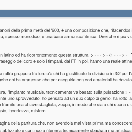
oni della prima metà del '900, è una composizione che, rifacendosi 
anto, spesso monodico, e una base armonico/ritmica. Direi che è più vi
latino ed ha ricorrentemente questa struttura: > - - - > - /> - - - > - .
fraseggio del coro e solo i timpani, dal FF in poi, hanno una reale atti
altro gruppo e tra loro c'è chi ha giustificato la divisione in 3/2 per l'
 anche chi ha ammesso che per eseguirla con cori amatoriali ha dovut
tura, l'impianto musicale, tecnicamente va basato sulla pulsazione > - 
nte uno sprovveduto, ho pensato ad un suo colpo di genio: ha rotto la
ce tramite una chiave sbagliata, zoppa, in modo che sia a chi suona o c
nsia, incertezza, mistero.
gina della partitura che, non avendola mai vista prima ma conoscend
abilizzato e continuo a ritenerla tecnicamente sbagliata ma artisticam