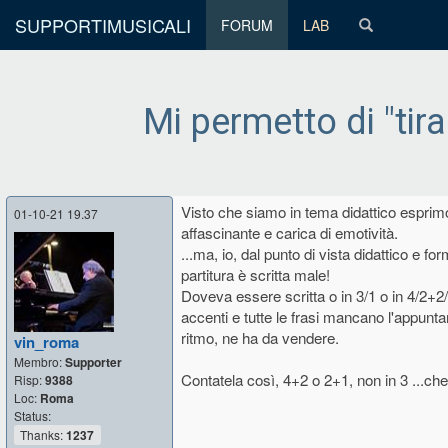
SUPPORTIMUSICALI
FORUM
LAB
Mi permetto di "tira
Visto che siamo in tema didattico esprimo
01-10-21 19.37
affascinante e carica di emotività.
...ma, io, dal punto di vista didattico e 
partitura è scritta male!
Doveva essere scritta o in 3/1 o in 4/2+2/2
accenti e tutte le frasi mancano l'appunta
ritmo, ne ha da vendere.
vin_roma
Membro:
Supporter
Contatela così, 4+2 o 2+1, non in 3 ...ch
Risp:
9388
Loc:
Roma
Status:
Thanks:
1237