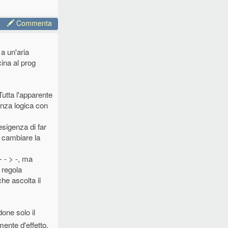
Commenta
a un'aria
cina al prog
 Tutta l'apparente
nenza logica con
esigenza di far
o cambiare la
- - > -, ma
 regola
he ascolta il
one solo il
ente d'effetto.