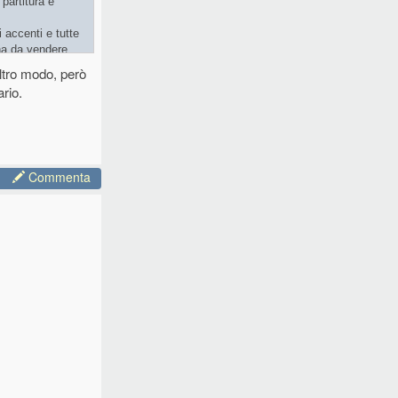
partitura è
i accenti e tutte
 ha da vendere.
altro modo, però
rio.
Commenta