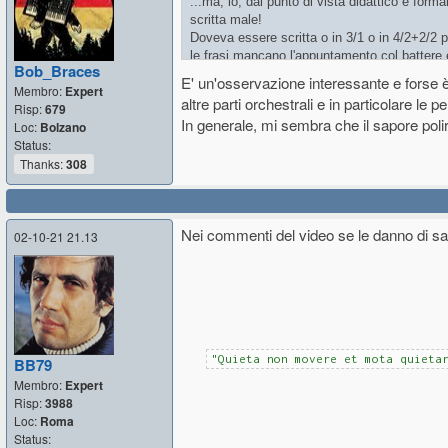
...ma, io, dal punto di vista didattico e form
scritta male!
Doveva essere scritta o in 3/1 o in 4/2+2/2 pe
le frasi mancano l'appuntamento col battere e
Bob_Braces
E' un'osservazione interessante e forse è 
Membro:
Expert
Contatela così, 4+2 o 2+1, non in 3 ...che s
altre parti orchestrali e in particolare l
Risp:
679
In generale, mi sembra che il sapore polir
Loc:
Bolzano
Status:
Thanks:
308
Nei commenti del video se le danno di sa
02-10-21 21.13
"Quieta non movere et mota quieta
BB79
Membro:
Expert
Risp:
3988
Loc:
Roma
Status: