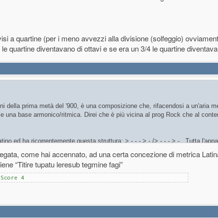
visi a quartine (per i meno avvezzi alla divisione (solfeggio) ovviamen
2 le quartine diventavano di ottavi e se era un 3/4 le quartine diventa
 della prima metà del '900, è una composizione che, rifacendosi a un'aria m
, e una base armonico/ritmica. Direi che è più vicina al prog Rock che al con
ino ed ha ricorrentemente questa struttura: > - - - > - /> - - - > - . Tutta l'appa
coro e solo i timpani, dal FF in poi, hanno una reale attinenza logica con la div
 legata, come hai accennato, ad una certa concezione di metrica Latin
ene “Titire tupatu leresub tegmine fagi”
ro gruppo e tra loro c'è chi ha giustificato la divisione in 3/2 per l'esigenza di
ammesso che per eseguirla con cori amatoriali ha dovuto cambiare la divisione
eScore 4
a, l'impianto musicale, tecnicamente va basato sulla pulsazione > - - - > -, ma
 ho pensato ad un suo colpo di genio: ha rotto la regola obbligando la lettura
, in modo che sia a chi suona o che ascolta il tutto appaia sempre instabile, 