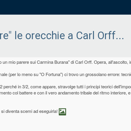
re" le orecchie a Carl Orff...
 un mio parere sui Carmina Burana" di Carl Orff. Opera, all'ascolto, i
formale (per lo meno su "O Fortuna") ci trovo un grossolano errore: tec
 perché in 3/2, come appare, stravolge tutti i principi teorici dell'impo
mento col battere e con il vero andamento tribale del ritmo interiore, e
e si diventa scemi ad eseguirla!