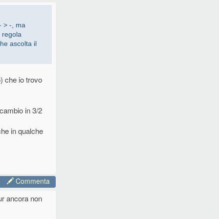
 suono della
- > -, ma
 regola
he ascolta il
o caso le quartine
) che io trovo
l cambio in 3/2
che in qualche
Commenta
ppur ancora non