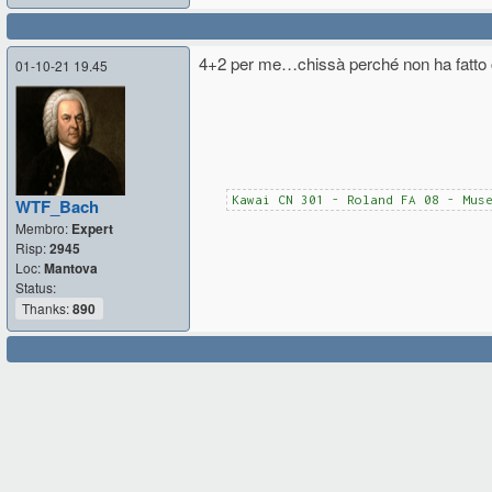
4+2 per me…chissà perché non ha fatto c
01-10-21 19.45
Kawai CN 301 - Roland FA 08 - Mus
WTF_Bach
Membro:
Expert
Risp:
2945
Loc:
Mantova
Status:
Thanks:
890