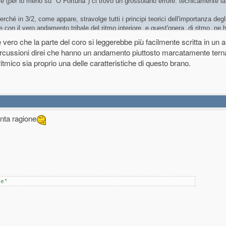
ale (per lo meno su "O Fortuna") ci trovo un grossolano errore: tecnicamente la 
rché in 3/2, come appare, stravolge tutti i principi teorici dell'importanza degl
 con il vero andamento tribale del ritmo interiore, e quest'opera, di ritmo, ne
vero che la parte del coro si leggerebbe più facilmente scritta in un 
i diventa scemi ad eseguirla!
e percussioni direi che hanno un andamento piuttosto marcatamente terna
itmico sia proprio una delle caratteristiche di questo brano.
nta ragione
re"