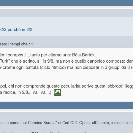
+2/2 perché in 3/2
ero i tempi che citi.
itmi composti ...tanto per citarne uno: Béla Bartok.
i didattica musicale? Come direbbero nella Capitale "annamo bene..."
rk" che è scritto, si, in 9/8, ma non è quello canonico composto deri
9 crome ogni battuta (ciclo ritmico) ma non disposte in 3 gruppi da 3
, poi, chi non comprende queste peculiarità scrive questi obbrobri illegg
adice, in 9/8... vai, vai...):
 mio parere sui Carmina Burana" di Carl Orff. Opera, all'ascolto, indiscutibil