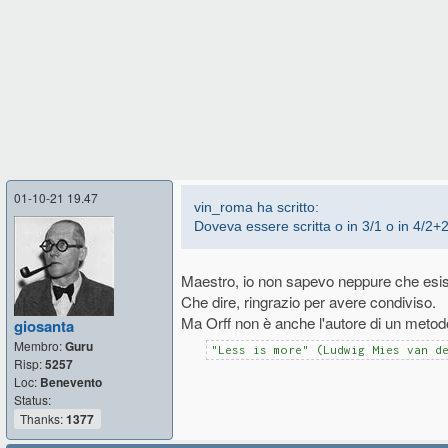
01-10-21 19.47
vin_roma ha scritto:
Doveva essere scritta o in 3/1 o in 4/2+
Maestro, io non sapevo neppure che esist
Che dire, ringrazio per avere condiviso.
Ma Orff non è anche l'autore di un metod
giosanta
Membro:
Guru
"Less is more" (Ludwig Mies van d
Risp:
5257
Loc:
Benevento
Status:
Thanks:
1377