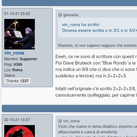
01-10-21 20.02
@ giosanta
vin_roma ha scritto:
Doveva essere scritta o in 3/1 o in 4/2
Maestro, io non sapevo neppure che esistess
Che dire, ringrazio per avere condiviso.
vin_roma
Eeeh, ce ne sono di scritture con questi r
Ma Orff non è anche l'autore di un metodo d
Membro:
Supporter
Poi Dave Brubeck con "Blue Rondò 'a la Tu
Risp:
9388
ma indica un 9/8 che ci dice che ci sono 
Loc:
Roma
suddiviso a terzine) ma in 2+2+2+3.
Status:
Thanks:
1237
Infatti nell'originale c'è scritto 2+2+2+3/8
canonicamente (solfeggialo, per capirne la r
02-10-21 10.37
@ vin_roma
Visto che siamo in tema didattico esprimo un
affascinante e carica di emotività.