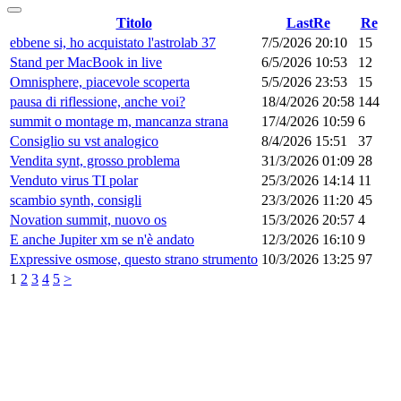
Titolo
LastRe
Re
ebbene si, ho acquistato l'astrolab 37
7/5/2026 20:10
15
Stand per MacBook in live
6/5/2026 10:53
12
Omnisphere, piacevole scoperta
5/5/2026 23:53
15
pausa di riflessione, anche voi?
18/4/2026 20:58
144
summit o montage m, mancanza strana
17/4/2026 10:59
6
Consiglio su vst analogico
8/4/2026 15:51
37
Vendita synt, grosso problema
31/3/2026 01:09
28
Venduto virus TI polar
25/3/2026 14:14
11
scambio synth, consigli
23/3/2026 11:20
45
Novation summit, nuovo os
15/3/2026 20:57
4
E anche Jupiter xm se n'è andato
12/3/2026 16:10
9
Expressive osmose, questo strano strumento
10/3/2026 13:25
97
1
2
3
4
5
>