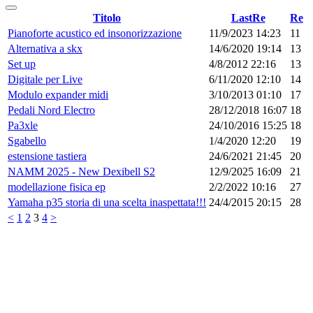
Titolo
LastRe
Re
Pianoforte acustico ed insonorizzazione
11/9/2023 14:23
11
Alternativa a skx
14/6/2020 19:14
13
Set up
4/8/2012 22:16
13
Digitale per Live
6/11/2020 12:10
14
Modulo expander midi
3/10/2013 01:10
17
Pedali Nord Electro
28/12/2018 16:07
18
Pa3xle
24/10/2016 15:25
18
Sgabello
1/4/2020 12:20
19
estensione tastiera
24/6/2021 21:45
20
NAMM 2025 - New Dexibell S2
12/9/2025 16:09
21
modellazione fisica ep
2/2/2022 10:16
27
Yamaha p35 storia di una scelta inaspettata!!!
24/4/2015 20:15
28
<
1
2
3
4
>