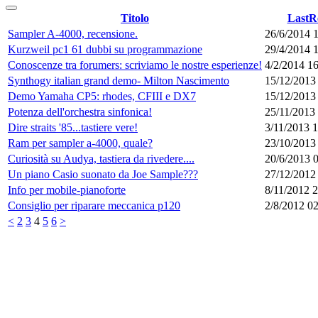
Titolo
LastR
Sampler A-4000, recensione.
26/6/2014 
Kurzweil pc1 61 dubbi su programmazione
29/4/2014 
Conoscenze tra forumers: scriviamo le nostre esperienze!
4/2/2014 1
Synthogy italian grand demo- Milton Nascimento
15/12/2013
Demo Yamaha CP5: rhodes, CFIII e DX7
15/12/2013
Potenza dell'orchestra sinfonica!
25/11/2013
Dire straits '85...tastiere vere!
3/11/2013 
Ram per sampler a-4000, quale?
23/10/2013
Curiosità su Audya, tastiera da rivedere....
20/6/2013 
Un piano Casio suonato da Joe Sample???
27/12/2012
Info per mobile-pianoforte
8/11/2012 
Consiglio per riparare meccanica p120
2/8/2012 0
<
2
3
4
5
6
>