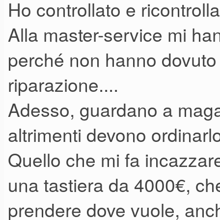
Ho controllato e ricontrolla
colpevole disattenzione...
Alla master-service mi ha
perché non hanno dovuto t
riparazione....
Adesso, guardano a maga
altrimenti devono ordinarlo
Quello che mi fa incazzar
una tastiera da 4000€, che
prendere dove vuole, anc