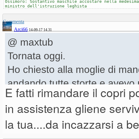
Stasera la provo
Ossimoro: Sostantivo maschile accostare nella medesima
ministro dell'istruzione leghista
Commenta
Arci66
14-09-17 14.31
@ maxtub
Tornata oggi.
Ho chiesto alla moglie di ma
andando tutte storte e avevo
E fatti rimandare il copri 
un copri-potenziometro
foto!
in assistenza gliene servi
Stasera la provo
la tua....da incazzarsi a be