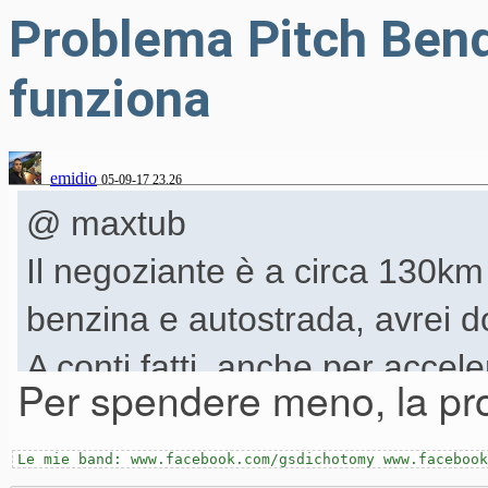
Problema Pitch Bend
funziona
emidio
05-09-17 23.26
@ maxtub
Il negoziante è a circa 130km 
benzina e autostrada, avrei d
A conti fatti, anche per accele
Per spendere meno, la pross
direttamente al centro assist
Solo pensavo di spendere men
Le mie band: www.facebook.com/gsdichotomy www.facebook