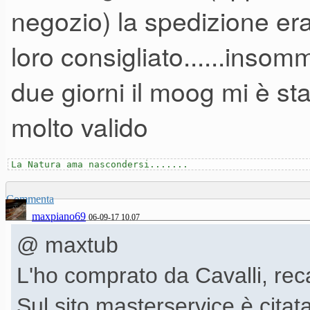
negozio) la spedizione era 
loro consigliato......insom
due giorni il moog mi è sta
molto valido
La Natura ama nascondersi.......
Commenta
maxpiano69
06-09-17 10.07
@ maxtub
L'ho comprato da Cavalli, rec
Sul sito masterservice è cita