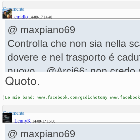
Commenta
emidio
14-09-17 14.40
@ maxpiano69
Controlla che non sia nella sc
dovere e nel trasporto é cadu
nuovo... @Arci66: non credo a
Quoto.
colpevole disattenzione...
Le mie band: www.facebook.com/gsdichotomy www.facebook
Commenta
LennyK
14-09-17 15.06
@ maxpiano69