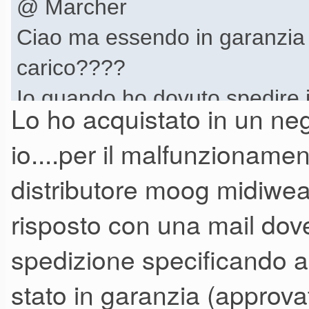
@ Marcher
Ciao ma essendo in garanzia 
carico????
Io quando ho dovuto spedire i
Lo ho acquistato in un neg
rispondeva più bene la manopol
io....per il malfunzionamen
gratuita è stata gratuita pure 
distributore moog midiwea
cosa visto che il nord stage 3
risposto con una mail dove
spedizione specificando a
stato in garanzia (approva