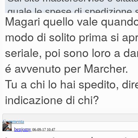
quale le spese di spedizione s
Magari quello vale quando
spenderle avrei dovuto portar
modo di solito prima si a
o in un loro centro affiliato, il
seriale, poi sono loro a da
Modena
é avvenuto per Marcher.
Tu a chi lo hai spedito, d
indicazione di chi?
Commenta
benjomy
06-09-17 10.47