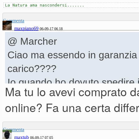
La Natura ama nascondersi.......
Commenta
maxpiano69
06-09-17 06.18
@ Marcher
Ciao ma essendo in garanzia 
carico????
Io quando ho dovuto spedire i
Ma tu lo avevi comprato d
rispondeva più bene la manopol
online? Fa una certa diffe
gratuita è stata gratuita pure 
cosa visto che il nord stage 3
Commenta
maxtub
06-09-17 07.05