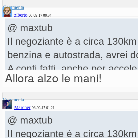
Commenta
ziberto
06-09-17 00.34
@ maxtub
Il negoziante è a circa 130km 
benzina e autostrada, avrei d
A conti fatti, anche per accele
Allora alzo le mani!
direttamente al centro assist
Solo pensavo di spendere men
Commenta
Marcher
06-09-17 01.21
@ maxtub
Il negoziante è a circa 130km 