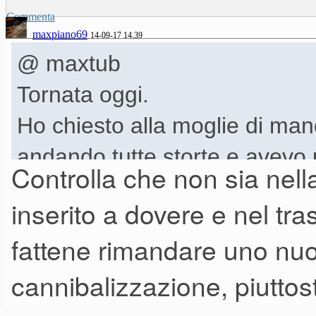
Commenta
maxpiano69
14-09-17 14.39
@ maxtub
Tornata oggi.
Ho chiesto alla moglie di ma
andando tutte storte e avevo
Controlla che non sia nell
un copri-potenziometro
foto!
inserito a dovere e nel tra
Stasera la provo
fattene rimandare uno nuo
cannibalizzazione, piuttos