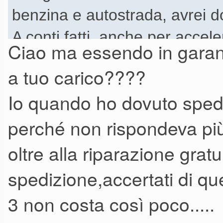
benzina e autostrada, avrei d
A conti fatti, anche per accele
Ciao ma essendo in garan
direttamente al centro assist
a tuo carico????
Solo pensavo di spendere men
Io quando ho dovuto spedi
perché non rispondeva più
oltre alla riparazione gratu
spedizione,accertati di qu
3 non costa così poco.....