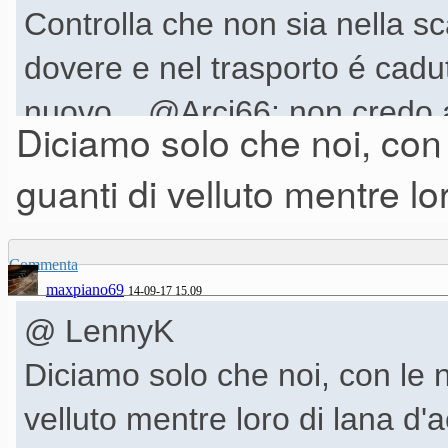
Controlla che non sia nella sc
dovere e nel trasporto é cadu
nuovo... @Arci66: non credo a
Diciamo solo che noi, con
colpevole disattenzione...
guanti di velluto mentre lor
Commenta
maxpiano69
14-09-17 15.09
@ LennyK
Diciamo solo che noi, con le 
velluto mentre loro di lana d'ac