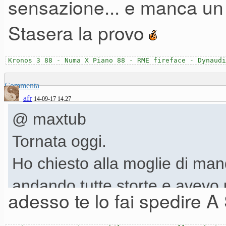
sensazione... e manca un
Stasera la provo
Kronos 3 88 - Numa X Piano 88 - RME fireface - Dynaudi
Commenta
afr
14-09-17 14.27
@ maxtub
Tornata oggi.
Ho chiesto alla moglie di ma
andando tutte storte e avevo
adesso te lo fai spedire
un copri-potenziometro
foto!