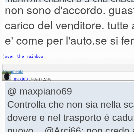
negozio spedisce a sue spes
non sono d'accordo. guast
carico del venditore. tutte
e' come per l'auto.se si fe
over the rainbow
Commenta
maxtub
14-09-17 22.46
@ maxpiano69
Controlla che non sia nella sc
dovere e nel trasporto é cadu
nuovo... @Arci66: non credo a