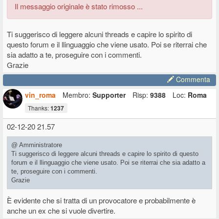
Poi sono passato a qualcosa tipo confirmation di charlie parker, o
Il messaggio originale è stato rimosso ...
meglio ho preso il giro di accordi della canzone e qualche spunto, ma
soprattutto gli accordi. Stesso sistema per giorni e giorni. Con
accordi diversi sei spinto a suonare anche basandoti sulle note del
Ti suggerisco di leggere alcuni threads e capire lo spirito di
nuovo accordo e col tempo non fai più solo le pentatoniche ma cerchi
questo forum e il llinguaggio che viene usato. Poi se riterrai che
di seguire anche i cambi di tonalità
sia adatto a te, proseguire con i commenti.
Ora mi viene naturale improvvisare un po' come quello del video,
Grazie
riesco a farlo anche in gruppo. Non sarà granchè ma è sempre di più
di quello che ho imparato a lezione
E comunque era
Commenta
semplicemente quello che chiedevo ai maestri! Capisco che così le
lezioni sono molte meno e che per loro è un lavoro, però non è che
vin_roma
Membro:
Supporter
Risp:
9388
Loc:
Roma
devo mantenerli io ahhaha
Thanks:
1237
Una volta avuta un po' di padronanza cerca su youtube delle backing
02-12-20 21.57
tracks blues/jazz, o funk/jazz per un diverso ritmo. Lente e veloci. Io
le facevo in FA perchè è più jazzoso
, però poi allenati anche in
altre tonalità
@ Amministratore
Ora tutti mi uccideranno come al solito ma è la dura realtà, almeno
Ti suggerisco di leggere alcuni threads e capire lo spirito di questo
se vieni dal blues come me. Intanto prova, non ti costa niente
forum e il llinguaggio che viene usato. Poi se riterrai che sia adatto a
te, proseguire con i commenti.
Grazie
È evidente che si tratta di un provocatore e probabilmente è
anche un ex che si vuole divertire.