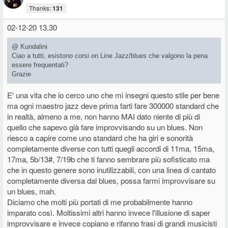
Thanks:
131
02-12-20 13.30
@ Kundalini
Ciao a tutti, esistono corsi on Line Jazz/blues che valgono la pena
essere frequentati?
Grazie
E' una vita che io cerco uno che mi insegni questo stile per bene
ma ogni maestro jazz deve prima farti fare 300000 standard che
in realtà, almeno a me, non hanno MAI dato niente di più di
quello che sapevo già fare improvvisando su un blues. Non
riesco a capire come uno standard che ha giri e sonorità
completamente diverse con tutti quegli accordi di 11ma, 15ma,
17ma, 5b/13#, 7/19b che ti fanno sembrare più sofisticato ma
che in questo genere sono inutilizzabili, con una linea di cantato
completamente diversa dal blues, possa farmi improvvisare su
un blues, mah.
Diciamo che molti più portati di me probabilmente hanno
imparato così. Moltissimi altri hanno invece l'illusione di saper
improvvisare e invece copiano e rifanno frasi di grandi musicisti