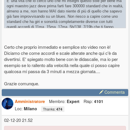
E' una vita che io cerco uno che mi insegni questo stile per bene ma
ogni maestro jazz deve prima farti fare 300000 standard che in realtà,
almeno a me, non hanno MAI dato niente di più di quello che sapevo
già fare improvvisando su un blues. Non riesco a capire come uno
standard che ha giri e sonorità completamente diverse con tutti
quegli accordi di 11ma, 15ma, 17ma, 5b/13#, 7/19b che ti fanno
sembrare più sofisticato ma che in questo genere sono inutilizzabili,
con una linea di cantato completamente diversa dal blues, possa
farmi improvvisare su un blues, mah.
Certo che proprio immediato e semplice sto video non è!
Diciamo che molti più portati di me probabilmente hanno imparato
Diciamo che come accordi e scale alterate anche qui c'è da
così. Moltissimi altri hanno invece l'illusione di saper improvvisare e
divertirsi. E' spiegato molto bene con le didascalie, ma io per
invece copiano e rifanno frasi di grandi musicisti pari pari nel 90% dei
casi. Lo senti subito infatti quando uno improvvisa e viene dal blues
esempio se lo rallento alla velocità nella quale ci posso capire
piuttosto di uno che viene da sinatra e compagnia bella. Che non è
qualcosa mi passa da 3 minuti a mezza giornata....
assolutamente male! Ma è diverso!
Grazie comunque.
Allora io ho preso un video come
questo
, che è quello da cui sono
partito, e mi sono sentito al rallentatore tutto quello che fa. Suonando
Commenta
sulla stessa base giorni e giorni fino quando non mi sono venuti
spontanei alcuni passaggi. Poi senza base per altri giorni e giorni.
Amministratore
Membro:
Expert
Risp:
4101
Mesi.
Loc:
Milano
Thanks:
474
Impara bene prima il giro di accordi e suonali come fa lui.
Tanto in realtà anche i jazzisti fanno così checchè ne dicano
02-12-20 21.52
Prendono frasi di altri e le fanno proprie fino a farsi un proprio stile.
Forse.