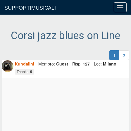
SUPPORTIMUSICALI
Toggl
navig
Corsi jazz blues on Line
1
2
Kundalini
Membro:
Guest
Risp:
127
Loc:
Milano
Thanks:
5