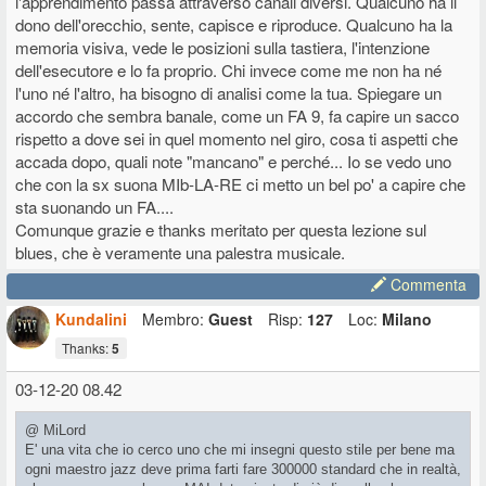
l'apprendimento passa attraverso canali diversi. Qualcuno ha il
spiegato male. Lascia stare tutte le sostituzioni che inserisce. Io
dono dell'orecchio, sente, capisce e riproduce. Qualcuno ha la
parlavo solo degli accordi di base, che sono quelli di questo
video
memoria visiva, vede le posizioni sulla tastiera, l'intenzione
altrettanto utile. Però guarda come prende gli accordi.
dell'esecutore e lo fa proprio. Chi invece come me non ha né
Per esempio il FA7 non lo suona FA-LA-DO-MIb ma suona Mib-LA-
l'uno né l'altro, ha bisogno di analisi come la tua. Spiegare un
RE, cioè un FA7 con il sesto grado. Non mette mai il primo grado, è
sottinteso. Anche la quinta spesso non la suona. E non si ferma solo
accordo che sembra banale, come un FA 9, fa capire un sacco
alle note della triade o quadriade.
rispetto a dove sei in quel momento nel giro, cosa ti aspetti che
Stessa cosa per il Sib7, se vedi lo suona RE-LAb-DO. E cioè SIb7
accada dopo, quali note "mancano" e perché... Io se vedo uno
con la 9, sempre senza 1 e 5.
che con la sx suona MIb-LA-RE ci metto un bel po' a capire che
Poi il SI° io lo suono uguale al SIb7 ma con il SI al posto del DO,
sta suonando un FA....
quindi RE-LAb-SI, in pratica dall'accordo di SIb7 (RE-LAb-DO)
Comunque grazie e thanks meritato per questa lezione sul
abbasso solo il DO di un semitono e vado sul SI° che è l'accordo
successivo nel giro blues.
blues, che è veramente una palestra musicale.
Puoi usare lo schema che lui usa per il FA7 e trasportarlo in altre
Commenta
tonalità.
Per esempio quando vedrai scritto DO7 puoi suonare SIb-MI-LA, o se
Kundalini
Membro:
Guest
Risp:
127
Loc:
Milano
sei in SOL7 puoi suonarlo FA-SI-MI e così via. Poi ci sono
sostituzioni e alternative, io non le so fare ancora come un vero
Thanks:
5
pianista blues/jazz.
Se invece trasponi il SIb7 come lo suona lui, il DO7 diventerà MI-
03-12-20 08.42
SIb-RE. Non c'è una sola soluzione, bisogna scegliere quella più
adatta.
@ MiLord
Ogni tanto al posto del DO7 per esempio io suono MI-SOL-SIb-REb e
E' una vita che io cerco uno che mi insegni questo stile per bene ma
ha un sapore ancora diverso.
ogni maestro jazz deve prima farti fare 300000 standard che in realtà,