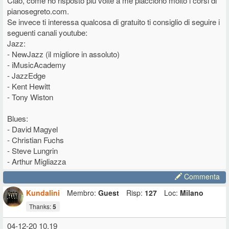
Ciao, come ho risposto più volte a me piacciono molto i corsi di
pianosegreto.com.
Se invece ti interessa qualcosa di gratuito ti consiglio di seguire i
seguenti canali youtube:
Jazz:
- NewJazz (il migliore in assoluto)
- iMusicAcademy
- JazzEdge
- Kent Hewitt
- Tony Wiston
Blues:
- David Magyel
- Christian Fuchs
- Steve Lungrin
- Arthur Migliazza
Commenta
Kundalini
Membro:
Guest
Risp:
127
Loc:
Milano
Thanks:
5
04-12-20 10.19