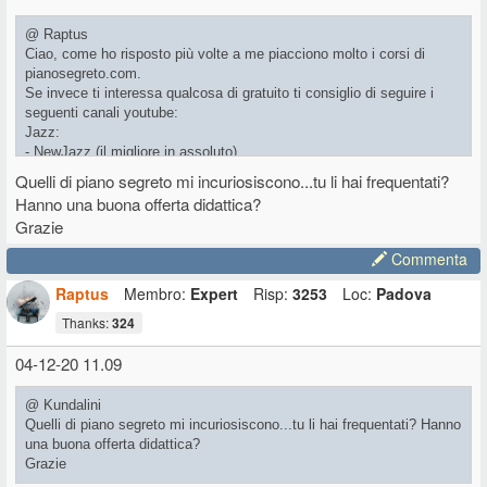
@ Raptus
Ciao, come ho risposto più volte a me piacciono molto i corsi di
pianosegreto.com.
Se invece ti interessa qualcosa di gratuito ti consiglio di seguire i
seguenti canali youtube:
Jazz:
- NewJazz (il migliore in assoluto)
- iMusicAcademy
Quelli di piano segreto mi incuriosiscono...tu li hai frequentati?
- JazzEdge
Hanno una buona offerta didattica?
- Kent Hewitt
Grazie
- Tony Wiston
Commenta
Blues:
- David Magyel
Raptus
Membro:
Expert
Risp:
3253
Loc:
Padova
- Christian Fuchs
Thanks:
324
- Steve Lungrin
- Arthur Migliazza
04-12-20 11.09
@ Kundalini
Quelli di piano segreto mi incuriosiscono...tu li hai frequentati? Hanno
una buona offerta didattica?
Grazie