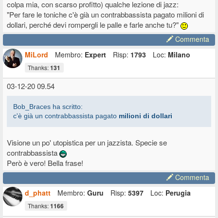
colpa mia, con scarso profitto) qualche lezione di jazz:
qualcosina io
"Per fare le toniche c'è già un contrabbassista pagato milioni di
dollari, perché devi rompergli le palle e farle anche tu?"
Commenta
MiLord
Membro:
Expert
Risp:
1793
Loc:
Milano
Thanks:
131
03-12-20 09.54
Bob_Braces ha scritto:
c'è già un contrabbassista pagato
milioni di dollari
Visione un po' utopistica per un jazzista. Specie se
contrabbassista
Però è vero! Bella frase!
Commenta
d_phatt
Membro:
Guru
Risp:
5397
Loc:
Perugia
Thanks:
1166