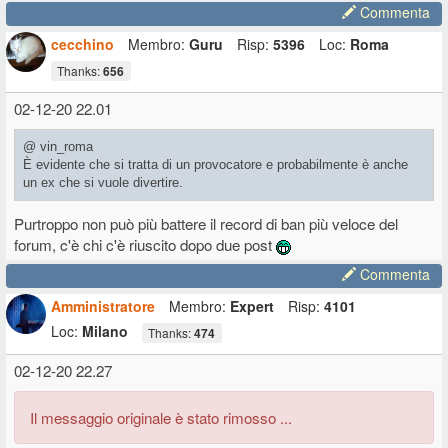
Commenta
cecchino
Membro:
Guru
Risp:
5396
Loc:
Roma
Thanks:
656
02-12-20 22.01
@ vin_roma
È evidente che si tratta di un provocatore e probabilmente è anche
un ex che si vuole divertire.
Purtroppo non può più battere il record di ban più veloce del
forum, c'è chi c'è riuscito dopo due post
Commenta
Amministratore
Membro:
Expert
Risp:
4101
Loc:
Milano
Thanks:
474
02-12-20 22.27
Il messaggio originale è stato rimosso ...