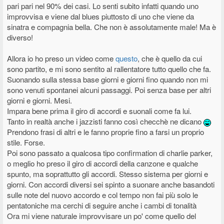
pari pari nel 90% dei casi. Lo senti subito infatti quando uno
improvvisa e viene dal blues piuttosto di uno che viene da
sinatra e compagnia bella. Che non è assolutamente male! Ma è
diverso!
Allora io ho preso un video come
questo
, che è quello da cui
sono partito, e mi sono sentito al rallentatore tutto quello che fa.
Suonando sulla stessa base giorni e giorni fino quando non mi
sono venuti spontanei alcuni passaggi. Poi senza base per altri
giorni e giorni. Mesi.
Impara bene prima il giro di accordi e suonali come fa lui.
Tanto in realtà anche i jazzisti fanno così checchè ne dicano
Prendono frasi di altri e le fanno proprie fino a farsi un proprio
stile. Forse.
Poi sono passato a qualcosa tipo confirmation di charlie parker,
o meglio ho preso il giro di accordi della canzone e qualche
spunto, ma soprattutto gli accordi. Stesso sistema per giorni e
giorni. Con accordi diversi sei spinto a suonare anche basandoti
sulle note del nuovo accordo e col tempo non fai più solo le
pentatoniche ma cerchi di seguire anche i cambi di tonalità
Ora mi viene naturale improvvisare un po' come quello del