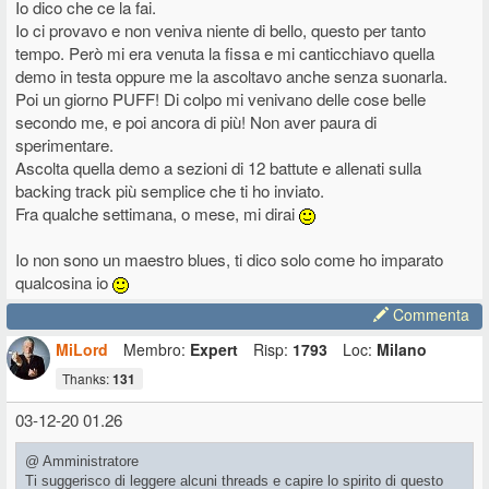
Io dico che ce la fai.
Io ci provavo e non veniva niente di bello, questo per tanto
tempo. Però mi era venuta la fissa e mi canticchiavo quella
demo in testa oppure me la ascoltavo anche senza suonarla.
Poi un giorno PUFF! Di colpo mi venivano delle cose belle
secondo me, e poi ancora di più! Non aver paura di
sperimentare.
Ascolta quella demo a sezioni di 12 battute e allenati sulla
backing track più semplice che ti ho inviato.
Fra qualche settimana, o mese, mi dirai
Io non sono un maestro blues, ti dico solo come ho imparato
qualcosina io
Commenta
MiLord
Membro:
Expert
Risp:
1793
Loc:
Milano
Thanks:
131
03-12-20 01.26
@ Amministratore
Ti suggerisco di leggere alcuni threads e capire lo spirito di questo