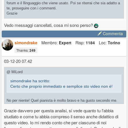
forum e il llinguaggio che viene usato. Poi se riterrai che sia adatto a
te, proseguire con i commenti.
Grazie
Vedo messaggi cancellati, cosa mi sono perso?
Commenta
simondrake
Membro:
Expert
Risp:
1184
Loc:
Torino
Thanks:
249
03-12-20 07.42
@ MiLord
simondrake ha scritto:
Certo che proprio immediato e semplice sto video non è!
No per niente! Quel pianista è molto bravo e ha gusto secondo me.
Quello è il livello che volevo raggiungere. Ci sono video più facili.
Grazie davvero per questa analisi, si vede quanto tu l'abbia
Ma questo se te lo fai entrare nella testa ti dà proprio l'idea del
studiato e come tu abbia compreso il senso anche didattico di
linguaggio da usare. E' un video utile anche per allenarsi all'ascolto a
mio giudizio, perchè è anche visivo.
questo video. Io mi rendo conto che per ciascuno di noi
Quando ho scritto di suonare gli accordi come fa lui, mi sono