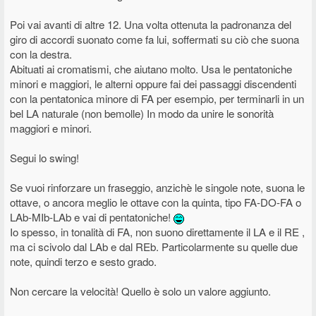
Poi vai avanti di altre 12. Una volta ottenuta la padronanza del
giro di accordi suonato come fa lui, soffermati su ciò che suona
con la destra.
Abituati ai cromatismi, che aiutano molto. Usa le pentatoniche
minori e maggiori, le alterni oppure fai dei passaggi discendenti
con la pentatonica minore di FA per esempio, per terminarli in un
bel LA naturale (non bemolle) In modo da unire le sonorità
maggiori e minori.
Segui lo swing!
Se vuoi rinforzare un fraseggio, anzichè le singole note, suona le
ottave, o ancora meglio le ottave con la quinta, tipo FA-DO-FA o
LAb-MIb-LAb e vai di pentatoniche!
Io spesso, in tonalità di FA, non suono direttamente il LA e il RE ,
ma ci scivolo dal LAb e dal REb. Particolarmente su quelle due
note, quindi terzo e sesto grado.
Non cercare la velocità! Quello è solo un valore aggiunto.