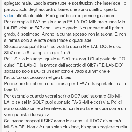
spiegato male. Lascia stare tutte le sostituzioni che inserisce. Io
parlavo solo degli accordi di base, che sono quelli di questo
video
altrettanto utile. Però guarda come prende gli accordi.
Per esempio il FA7 non lo suona FA-LA-DO-MIb ma suona Mib-
LA-RE, cioè un FA7 con il sesto grado. Non mette mai il primo
grado, è sottinteso. Anche la quinta spesso non la suona. E non
si ferma solo alle note della triade o quadriade.
Stessa cosa per il Sib7, se vedi lo suona RE-LAb-DO. E cioè
SIb7 con la 9, sempre senza 1 e 5.
Poi il SI° io lo suono uguale al SIb7 ma con il SI al posto del DO,
quindi RE-LAb-SI, in pratica dall'accordo di SIb7 (RE-LAb-DO)
abbasso solo il DO di un semitono e vado sul SI° che è
l'accordo successivo nel giro blues.
Puoi usare lo schema che lui usa per il FA7 e trasportarlo in altre
tonalità.
Per esempio quando vedrai scritto DO7 puoi suonare SIb-MI-
LA, o se sei in SOL7 puoi suonarlo FA-SI-MI e così via. Poi ci
sono sostituzioni e alternative, io non le so fare ancora come un
vero pianista blues/jazz.
Se invece trasponi il SIb7 come lo suona lui, il DO7 diventerà
MI-SIb-RE. Non c'è una sola soluzione, bisogna scegliere quella