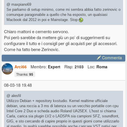
@ maxpiano69
Se parliamo di setup minimo, come mi sembra abbia fatto zerinovic o
Per la gestione dal vivo, ho realizzato recentemente un programmino
comunque paragonabile a quello che ha esposto, un qualsiasi
basato su una libreria chiamata mididings per cambiare al volo la
Macbook dal 2012 in poi e Mainstage. Stop
scaletta della serata e per passare velocemente da un brano all'altro.
A dire la verità, ho anche realizzato una versione hardware di
quest'ultimo che uso live con NS2 e Virus TI... una specie di Sipario
Chiaro mattoni e cemento servono.
artigianale...
Poi però sarebbe da mettere giù un po’ di suggerimenti su
configurare il tutto e i consigli per gli acquisti per gli accessori.
Come ha fatto bene Zerinovic.
Commenta
Arci66
Membro:
Expert
Risp:
2103
Loc:
Roma
Thanks:
95
08-03-18 19.48
@ alesfil
Utilizzo Debian + repository kxstudio. Kernel realtime ufficiale
debian, una roccia a 3 ms di latenza su un vecchio portatile con cpu
Intel Core 2 Duo e scheda audio Roland UA25EX. L'host si chiama
Carla, carica sia plugin LV2 o LADSPA sia campioni SFZ, soundfont,
GIG, e sto cercando di capire proprio in questi giorni come utilizzarlo
al meglio. In realtà sarebbe possibile anche caricare VST nativi per