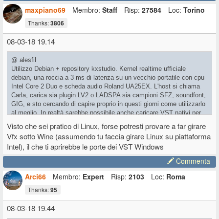
maxpiano69
Membro:
Staff
Risp:
27584
Loc:
Torino
Thanks:
3806
08-03-18 19.14
@ alesfil
Utilizzo Debian + repository kxstudio. Kernel realtime ufficiale
debian, una roccia a 3 ms di latenza su un vecchio portatile con cpu
Intel Core 2 Duo e scheda audio Roland UA25EX. L'host si chiama
Carla, carica sia plugin LV2 o LADSPA sia campioni SFZ, soundfont,
GIG, e sto cercando di capire proprio in questi giorni come utilizzarlo
al meglio. In realtà sarebbe possibile anche caricare VST nativi per
linux o addirittura alcuni VST windows tramite wine (ma non ho mai
Visto che sei pratico di Linux, forse potresti provare a far girare
provato).
Vfx sotto Wine (assumendo tu faccia girare Linux su piattaforma
Un synth decente dal nome impronunciabile è Zynaddsubfx, seguito
Intel), il che ti aprirebbe le porte dei VST Windows
dalla suite Calf di effetti e strumenti. Come hammond uso setBfree,
meglio che niente anche se l'overdrive non si può sentire... Sto
Commenta
sperimentando i campioni della "No Budget Orchestra", un nome un
programma
.
Arci66
Membro:
Expert
Risp:
2103
Loc:
Roma
Tra i nonfree, Pianoteq è disponibile anche per linux.
Thanks:
95
In passato gestivo il setup con uno script bash richiamando le
08-03-18 19.44
applicazioni standalone o LV2+host minimale e connettendole a Jack
(il sistema audio "pro" di linux).