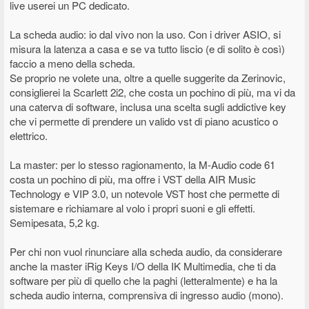
live userei un PC dedicato.
La scheda audio: io dal vivo non la uso. Con i driver ASIO, si
misura la latenza a casa e se va tutto liscio (e di solito è così)
faccio a meno della scheda.
Se proprio ne volete una, oltre a quelle suggerite da Zerinovic,
consiglierei la Scarlett 2i2, che costa un pochino di più, ma vi da
una caterva di software, inclusa una scelta sugli addictive key
che vi permette di prendere un valido vst di piano acustico o
elettrico.
La master: per lo stesso ragionamento, la M-Audio code 61
costa un pochino di più, ma offre i VST della AIR Music
Technology e VIP 3.0, un notevole VST host che permette di
sistemare e richiamare al volo i propri suoni e gli effetti.
Semipesata, 5,2 kg.
Per chi non vuol rinunciare alla scheda audio, da considerare
anche la master iRig Keys I/O della IK Multimedia, che ti da
software per più di quello che la paghi (letteralmente) e ha la
scheda audio interna, comprensiva di ingresso audio (mono).