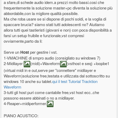
a sfare,di schede audio idem.a prezzi molto bassi.cosi che
frequentemente la soluzione master+pc diventa la soluzione più
abbordabile,con la migliore qualità possibile.
Ma che roba usare se si dispone di pochi soldi, e la voglia di
spaccare brucia? siamo stati tutti adolescenti no? Aiutiamo
allora tutti quei tastieristi (giovani e non) con poca disponibilità a
farsi un setup fruibile e funzionale,vst compresi
ovviamente,parto da li:
Serve un
Host
per gestire i vst.
1-VMACHINE di smpro audio (consigliato su windows 7)
2-Midilayer
(midi)+Waveform
(vsthost e seq) +loopbe1
(virtual midi in e out,serve per "connettere" midilayer e
Waveform)soluzione free,testata e utilizzata dal sottoscritto su
windows 10 anche su tablet.
qui il test
Tutorial Tracktion
Waveform
3-tutti gli host puri come cantabile free,vst host ecc..che
possono essere abbinati o no a midilayer.
4-Reaper+midiperformer.
PIANO ACUSTICO: