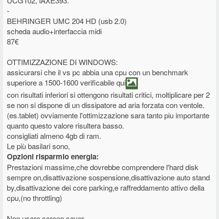
UCG102, iAXE393.
-
BEHRINGER UMC 204 HD (usb 2.0)
scheda audio+interfaccia midi
87€
OTTIMIZZAZIONE DI WINDOWS:
assicurarsi che il vs pc abbia una cpu con un benchmark
superiore a 1500-1600 verificabile qui
con risultati inferiori si ottengono risultati critici, moltiplicare per 2
se non si dispone di un dissipatore ad aria forzata con ventole.
(es.tablet) ovviamente l'ottimizzazione sara tanto piu importante
quanto questo valore risultera basso.
consigliati almeno 4gb di ram.
Le più basilari sono,
Opzioni risparmio energia:
Prestazioni massime,che dovrebbe comprendere l'hard disk
sempre on,disattivazione sospensione,disattivazione auto stand
by,disattivazione dei core parking,e raffreddamento attivo della
cpu,(no throttling)
Non usare screen saver.