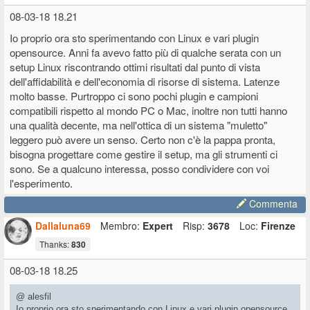
08-03-18 18.21
Io proprio ora sto sperimentando con Linux e vari plugin
opensource. Anni fa avevo fatto più di qualche serata con un
setup Linux riscontrando ottimi risultati dal punto di vista
dell'affidabilità e dell'economia di risorse di sistema. Latenze
molto basse. Purtroppo ci sono pochi plugin e campioni
compatibili rispetto al mondo PC o Mac, inoltre non tutti hanno
una qualità decente, ma nell'ottica di un sistema "muletto"
leggero può avere un senso. Certo non c'è la pappa pronta,
bisogna progettare come gestire il setup, ma gli strumenti ci
sono. Se a qualcuno interessa, posso condividere con voi
l'esperimento.
Commenta
Dallaluna69
Membro:
Expert
Risp:
3678
Loc:
Firenze
Thanks:
830
08-03-18 18.25
@ alesfil
Io proprio ora sto sperimentando con Linux e vari plugin opensource.