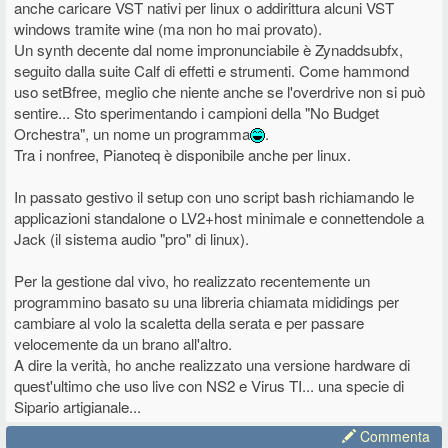
anche caricare VST nativi per linux o addirittura alcuni VST
windows tramite wine (ma non ho mai provato).
Un synth decente dal nome impronunciabile è Zynaddsubfx,
seguito dalla suite Calf di effetti e strumenti. Come hammond
uso setBfree, meglio che niente anche se l'overdrive non si può
sentire... Sto sperimentando i campioni della "No Budget
Orchestra", un nome un programma
.
Tra i nonfree, Pianoteq è disponibile anche per linux.
In passato gestivo il setup con uno script bash richiamando le
applicazioni standalone o LV2+host minimale e connettendole a
Jack (il sistema audio "pro" di linux).
Per la gestione dal vivo, ho realizzato recentemente un
programmino basato su una libreria chiamata mididings per
cambiare al volo la scaletta della serata e per passare
velocemente da un brano all'altro.
A dire la verità, ho anche realizzato una versione hardware di
quest'ultimo che uso live con NS2 e Virus TI... una specie di
Sipario artigianale...
Commenta