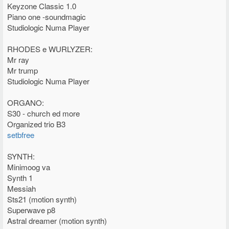
Keyzone Classic 1.0
Piano one -soundmagic
Studiologic Numa Player
RHODES e WURLYZER:
Mr ray
Mr trump
Studiologic Numa Player
ORGANO:
S30 - church ed more
Organized trio B3
setbfree
SYNTH:
Minimoog va
Synth 1
Messiah
Sts21 (motion synth)
Superwave p8
Astral dreamer (motion synth)