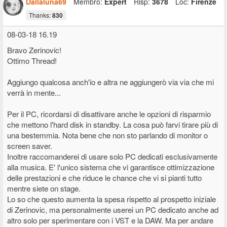
Dallaluna69
Membro:
Expert
Risp:
3678
Loc:
Firenze
Thanks:
830
08-03-18 16.19
Bravo Zerinovic!
Ottimo Thread!
Aggiungo qualcosa anch'io e altra ne aggiungerò via via che mi
verrà in mente...
Per il PC, ricordarsi di disattivare anche le opzioni di risparmio
che mettono l'hard disk in standby. La cosa può farvi tirare più di
una bestemmia. Nota bene che non sto parlando di monitor o
screen saver.
Inoltre raccomanderei di usare solo PC dedicati esclusivamente
alla musica. E' l'unico sistema che vi garantisce ottimizzazione
delle prestazioni e che riduce le chance che vi si pianti tutto
mentre siete on stage.
Lo so che questo aumenta la spesa rispetto al prospetto iniziale
di Zerinovic, ma personalmente userei un PC dedicato anche ad
altro solo per sperimentare con i VST e la DAW. Ma per andare