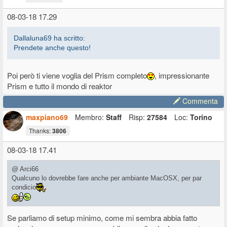
on,disattivazione sospensione,disattivazione auto stand
08-03-18 17.29
by,disattivazione dei core parking,e raffreddamento attivo della cpu,
(no throttling)
Dallaluna69 ha scritto:
Non usare screen saver.
Prendete anche questo!
Impostare lo spegnimento del monitor dopo 5min. Di non utilizzo, Per
ottimizzare il consumo di batteria,tenere una luminosità
sufficiente.non far lavorare il monitor quando non serve.
Poi però ti viene voglia del Prism completo
, impressionante
Prism e tutto il mondo di reaktor
Mantenere un avvio pulito
gestione attività>avvio disabilitare le applicazioni in background che
Commenta
non servono (disinstallare eventualmente)
maxpiano69
Membro:
Staff
Risp:
27584
Loc:
Torino
digitare msconfig in cortana>servizi>spuntare "nascondi tutti i servizi
Microsoft"> disabilitare quello che viene visualizzato
Thanks:
3806
valutare, se lasciare attivata qualche applicazione utili di basso
impatto (es: touchpoud con funzionalita multi)
08-03-18 17.41
Eventuali antivirus vanno disattivati durante le esecuzioni.
@ Arci66
In questo
Link corretto
ci sono delle ottime
Qualcuno lo dovrebbe fare anche per ambiante MacOSX, per par
Indicazioni da seguire anche
condicio
Se vogliamo utilizzare asio4all o wasapi.
Che sconsiglio perché comunque lega l'utilizzo di Windows.
Se parliamo di setup minimo, come mi sembra abbia fatto
Controllare la latenza del sistema con latency mon.