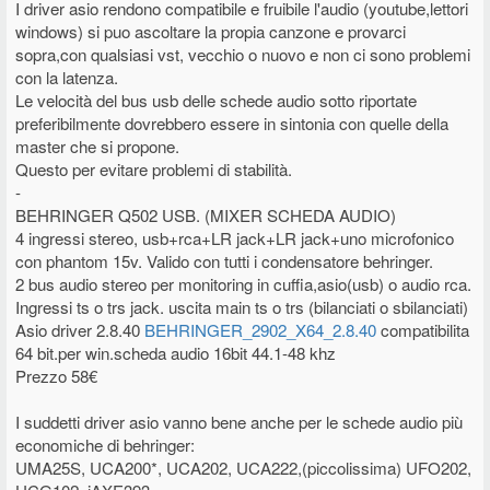
I driver asio rendono compatibile e fruibile l'audio (youtube,lettori
windows) si puo ascoltare la propia canzone e provarci
sopra,con qualsiasi vst, vecchio o nuovo e non ci sono problemi
con la latenza.
Le velocità del bus usb delle schede audio sotto riportate
preferibilmente dovrebbero essere in sintonia con quelle della
master che si propone.
Questo per evitare problemi di stabilità.
-
BEHRINGER Q502 USB. (MIXER SCHEDA AUDIO)
4 ingressi stereo, usb+rca+LR jack+LR jack+uno microfonico
con phantom 15v. Valido con tutti i condensatore behringer.
2 bus audio stereo per monitoring in cuffia,asio(usb) o audio rca.
Ingressi ts o trs jack. uscita main ts o trs (bilanciati o sbilanciati)
Asio driver 2.8.40
BEHRINGER_2902_X64_2.8.40
compatibilita
64 bit.per win.scheda audio 16bit 44.1-48 khz
Prezzo 58€
I suddetti driver asio vanno bene anche per le schede audio più
economiche di behringer:
UMA25S, UCA200*, UCA202, UCA222,(piccolissima) UFO202,