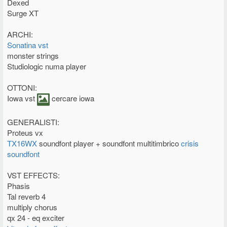
Dexed
Surge XT
ARCHI:
Sonatina vst
monster strings
Studiologic numa player
OTTONI:
Iowa vst
cercare iowa
GENERALISTI:
Proteus vx
TX16WX
soundfont player + soundfont multitimbrico
crisis
soundfont
VST EFFECTS:
Phasis
Tal reverb 4
multiply chorus
qx 24 - eq exciter