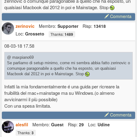
zerinovic o comunque paragonabile a quello che ha esposto, un
e eventualmente, intervenire su cosa la provoca.
qualsiasi Macbook dal 2012 in poi e Mainstage. Stop
Commenta
zerinovic
Membro:
Supporter
Risp:
13418
Loc:
Grosseto
Thanks:
1489
08-03-18 17.58
@ maxpiano69
Se parliamo di setup minimo, come mi sembra abbia fatto zerinovic o
comunque paragonabile a quello che ha esposto, un qualsiasi
Macbook dal 2012 in poi e Mainstage. Stop
Infatti la mia fondamentalmente é una guida per ricreare la
fruibilità del mac+mainstage ma su Windows.(o almeno
avvicinarmi il più possibile)
Con una spesa limitata.
Commenta
alesfil
Membro:
Guest
Risp:
29
Loc:
Udine
Thanks:
3