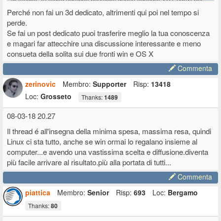
linux o addirittura alcuni VST windows tramite wine (ma non ho mai
Perché non fai un 3d dedicato, altrimenti qui poi nel tempo si
provato).
perde.
Un synth decente dal nome impronunciabile è Zynaddsubfx, seguito
Se fai un post dedicato puoi trasferire meglio la tua conoscenza
dalla suite Calf di effetti e strumenti. Come hammond uso setBfree,
e magari far attecchire una discussione interessante e meno
meglio che niente anche se l'overdrive non si può sentire... Sto
consueta della solita sui due fronti win e OS X
sperimentando i campioni della "No Budget Orchestra", un nome un
programma
.
Commenta
Tra i nonfree, Pianoteq è disponibile anche per linux.
zerinovic
Membro:
Supporter
Risp:
13418
In passato gestivo il setup con uno script bash richiamando le
Loc:
Grosseto
applicazioni standalone o LV2+host minimale e connettendole a Jack
Thanks:
1489
(il sistema audio "pro" di linux).
08-03-18 20.27
Per la gestione dal vivo, ho realizzato recentemente un programmino
Il thread é all'insegna della minima spesa, massima resa, quindi
basato su una libreria chiamata mididings per cambiare al volo la
Linux ci sta tutto, anche se win ormai lo regalano insieme al
scaletta della serata e per passare velocemente da un brano all'altro.
A dire la verità, ho anche realizzato una versione hardware di
computer...e avendo una vastissima scelta e diffusione.diventa
quest'ultimo che uso live con NS2 e Virus TI... una specie di Sipario
più facile arrivare al risultato.più alla portata di tutti...
artigianale...
Commenta
piattica
Membro:
Senior
Risp:
693
Loc:
Bergamo
Thanks:
80