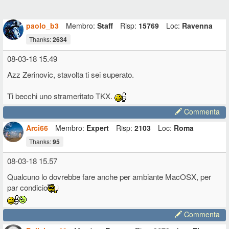
paolo_b3
Membro:
Staff
Risp:
15769
Loc:
Ravenna
Thanks:
2634
08-03-18 15.49
Azz Zerinovic, stavolta ti sei superato.
Ti becchi uno strameritato TKX.
Commenta
Arci66
Membro:
Expert
Risp:
2103
Loc:
Roma
Thanks:
95
08-03-18 15.57
Qualcuno lo dovrebbe fare anche per ambiante MacOSX, per
par condicio
Commenta