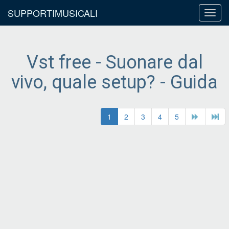
SUPPORTIMUSICALI
Toggl
navig
Vst free - Suonare dal
vivo, quale setup? - Guida
1
2
3
4
5