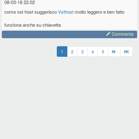
08-03-18 22.02
come vst host suggerisco
Vsthost
molto leggero e ben fatto
funziona anche su chiavetta
Commenta
1
2
3
4
5