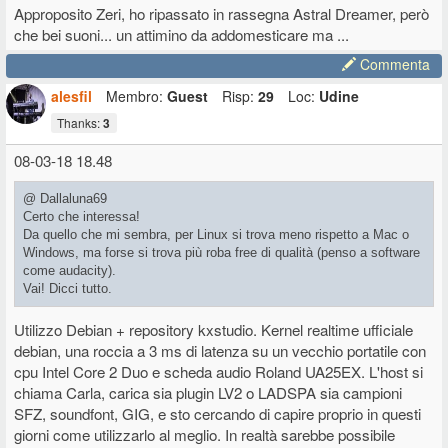
Approposito Zeri, ho ripassato in rassegna Astral Dreamer, però
che bei suoni... un attimino da addomesticare ma ...
Commenta
alesfil
Membro:
Guest
Risp:
29
Loc:
Udine
Thanks:
3
08-03-18 18.48
@ Dallaluna69
Certo che interessa!
Da quello che mi sembra, per Linux si trova meno rispetto a Mac o
Windows, ma forse si trova più roba free di qualità (penso a software
come audacity).
Vai! Dicci tutto.
Utilizzo Debian + repository kxstudio. Kernel realtime ufficiale
debian, una roccia a 3 ms di latenza su un vecchio portatile con
cpu Intel Core 2 Duo e scheda audio Roland UA25EX. L'host si
chiama Carla, carica sia plugin LV2 o LADSPA sia campioni
SFZ, soundfont, GIG, e sto cercando di capire proprio in questi
giorni come utilizzarlo al meglio. In realtà sarebbe possibile