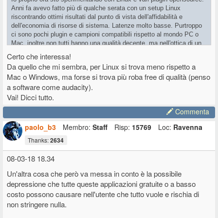
Anni fa avevo fatto più di qualche serata con un setup Linux
riscontrando ottimi risultati dal punto di vista dell'affidabilità e
dell'economia di risorse di sistema. Latenze molto basse. Purtroppo
ci sono pochi plugin e campioni compatibili rispetto al mondo PC o
Mac, inoltre non tutti hanno una qualità decente, ma nell'ottica di un
sistema "muletto" leggero può avere un senso. Certo non c'è la
Certo che interessa!
pappa pronta, bisogna progettare come gestire il setup, ma gli
Da quello che mi sembra, per Linux si trova meno rispetto a
strumenti ci sono. Se a qualcuno interessa, posso condividere con
Mac o Windows, ma forse si trova più roba free di qualità (penso
voi l'esperimento.
a software come audacity).
Vai! Dicci tutto.
Commenta
paolo_b3
Membro:
Staff
Risp:
15769
Loc:
Ravenna
Thanks:
2634
08-03-18 18.34
Un'altra cosa che però va messa in conto è la possibile
depressione che tutte queste applicazioni gratuite o a basso
costo possono causare nell'utente che tutto vuole e rischia di
non stringere nulla.