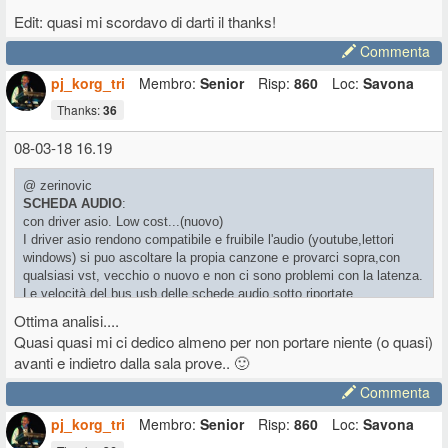
Edit: quasi mi scordavo di darti il thanks!
Commenta
pj_korg_tri
Membro:
Senior
Risp:
860
Loc:
Savona
Thanks:
36
08-03-18 16.19
@ zerinovic
SCHEDA AUDIO
:
con driver asio. Low cost...(nuovo)
I driver asio rendono compatibile e fruibile l'audio (youtube,lettori
windows) si puo ascoltare la propia canzone e provarci sopra,con
qualsiasi vst, vecchio o nuovo e non ci sono problemi con la latenza.
Le velocità del bus usb delle schede audio sotto riportate
preferibilmente dovrebbero essere in sintonia con quelle della master
Ottima analisi....
che si propone.
Quasi quasi mi ci dedico almeno per non portare niente (o quasi)
Questo per evitare problemi di stabilità.
avanti e indietro dalla sala prove.. 🙂
-
BEHRINGER Q502 USB. (MIXER SCHEDA AUDIO)
Commenta
4 ingressi stereo, usb+rca+LR jack+LR jack+uno microfonico con
phantom 15v. Valido con tutti i condensatore behringer.
pj_korg_tri
Membro:
Senior
Risp:
860
Loc:
Savona
2 bus audio stereo per monitoring in cuffia,asio(usb) o audio rca.