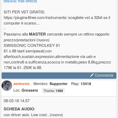
bitsonic free effects
SITI PER VST GRATIS:
https://plugins4free.com/instruments/ scegliete vst a 32bit se il
computer è scarso…
-
Passiamo alla
MASTER
cercando sempre un ottimo rapporto
prezzo/prestazioni (nuovo)
SWISSONIC CONTROLKEY 61
61 o 88 tasti semipesati,con
aftertouch,sustain,expression,alimentazione via usb e
non,controlli a sufficenza,scocca in metallo,peso 8,6kg,prezzo:
179€ la 61. 250€ la 88.
Commenta
zerinovic
Membro:
Supporter
Risp:
13418
Loc:
Grosseto
Thanks:
1489
08-03-18 14.57
SCHEDA AUDIO
:
con driver asio. Low cost...(nuovo)