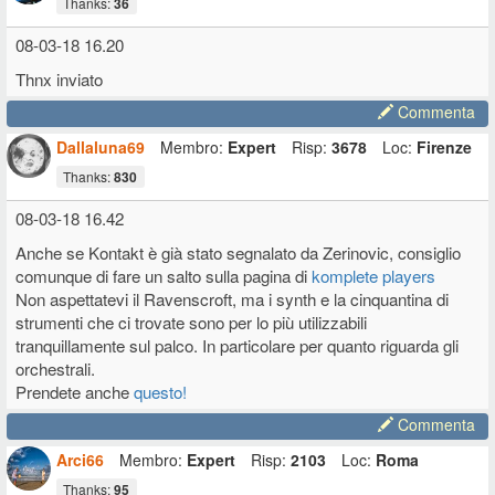
Thanks:
36
Ingressi ts o trs jack. uscita main ts o trs (bilanciati o sbilanciati)
Asio driver 2.8.40
BEHRINGER_2902_X64_2.8.40
compatibilita 64
08-03-18 16.20
bit.per win.scheda audio 16bit 44.1-48 khz
Prezzo 58€
Thnx inviato
I suddetti driver asio vanno bene anche per le schede audio più
Commenta
economiche di behringer:
Dallaluna69
Membro:
Expert
Risp:
3678
Loc:
Firenze
UMA25S, UCA200*, UCA202, UCA222,(piccolissima) UFO202,
UCG102, iAXE393.
Thanks:
830
-
BEHRINGER UMC 204 HD (usb 2.0)
08-03-18 16.42
scheda audio+interfaccia midi
87€
Anche se Kontakt è già stato segnalato da Zerinovic, consiglio
comunque di fare un salto sulla pagina di
komplete players
OTTIMIZZAZIONE DI WINDOWS:
Non aspettatevi il Ravenscroft, ma i synth e la cinquantina di
assicurarsi che il vs pc abbia una cpu con un benchmark superiore a
strumenti che ci trovate sono per lo più utilizzabili
1500-1600 verificabile qui
tranquillamente sul palco. In particolare per quanto riguarda gli
con risultati inferiori si ottengono risultati critici, moltiplicare per 2 se
orchestrali.
non si dispone di un dissipatore ad aria forzata con ventole.
Prendete anche
questo!
(es.tablet) ovviamente l'ottimizzazione sara tanto piu importante
quanto questo valore risultera basso.
Commenta
consigliati almeno 4gb di ram.
Le più basilari sono,
Arci66
Membro:
Expert
Risp:
2103
Loc:
Roma
Opzioni risparmio energia:
Thanks:
95
Prestazioni massime,che dovrebbe comprendere l'hard disk sempre