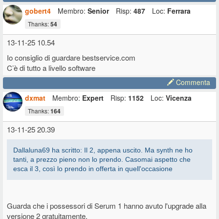
gobert4
Membro:
Senior
Risp:
487
Loc:
Ferrara
Thanks:
54
13-11-25 10.54
Io consiglio di guardare bestservice.com
C’è di tutto a livello software
Commenta
dxmat
Membro:
Expert
Risp:
1152
Loc:
Vicenza
Thanks:
164
13-11-25 20.39
Dallaluna69 ha scritto: Il 2, appena uscito. Ma synth ne ho
tanti, a prezzo pieno non lo prendo. Casomai aspetto che
esca il 3, così lo prendo in offerta in quell'occasione
Guarda che i possessori di Serum 1 hanno avuto l'upgrade alla
versione 2 gratuitamente.