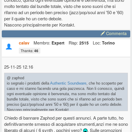
molto tentato dal bundle totale, visto che sono suoni che si
rifanno ad un periodo ben preciso (jazz/pop/soul anni '50 e '60)
per il quale ho un certo debole.
Nascono principalmente per Kontakt.
Commenta
calav
Membro:
Expert
Risp:
2515
Loc:
Torino
Thanks:
46
25-11-25 12.16
@ zaphod
io segnalo i prodotti della
Authentic Soundware
, che ho scoperto per
caso e mi stanno facendo una gola pazzesca. Non li conosco, quindi
ogni eventuale opinione è benvenuta, ma sono molto tentato dal
bundle totale, visto che sono suoni che si rifanno ad un periodo ben
preciso (jazz/pop/soul anni '50 e '60) per il quale ho un certo debole.
Nascono principalmente per Kontakt.
Chiedo di bannare Zaphod per questi annunci. A parte tutto, ho
definitivamente smesso di acquistare strumenti,anzi me ne sono
liberato di alcuni ( 6 synth , pochini vero?
. Sulle promozioni