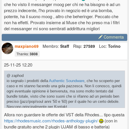
che ho visto il messanger moog per chi ne ha bisogno è ad un
prezzo indecente, l'ho provato in negozio ed è una bomba,
potente, ha il suono moog , altro che beheringer. Peccato che
non ha effetti. Provato insieme al Muse che ho preso ma i filtri
del messanger mi sono sembrati addirittura migliori
Commenta
maxpiano69
Membro:
Staff
Risp:
27589
Loc:
Torino
Thanks:
3808
25-11-25 12.20
@ zaphod
io segnalo i prodotti della
Authentic Soundware
, che ho scoperto per
caso e mi stanno facendo una gola pazzesca. Non li conosco, quindi
ogni eventuale opinione è benvenuta, ma sono molto tentato dal
bundle totale, visto che sono suoni che si rifanno ad un periodo ben
preciso (jazz/pop/soul anni '50 e '60) per il quale ho un certo debole.
Nascono principalmente per Kontakt.
Allora non guardare le offerte dei VST della Rhodes... tipo questa
https://rhodesmusic.com/rhodes-anthology-plugin/
(con in
bundle gratuito anche 2 plugin UJAM di basso e batteria)