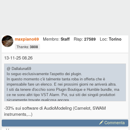
maxpiano69
Membro:
Staff
Risp:
27589
Loc:
Torino
Thanks:
3808
13-11-25 08.26
@ Dallaluna69
Io seguo esclusivamente l'aspetto dei plugin.
In questo momento c'è talmente tanta roba in offerta che è
impensabile fare un elenco. E nei prossimi giorni ne arriverà altra.
I siti da tenere d'occhio sono Plugin Boutique e Humble bundle, ma
ce ne sono altri tipo VST Alarm. Poi, sui siti dei singoli produttori
sicuramente trovate qualcosa ancora.
Io potrei essere interessato a Serum 2, ma al momento è a prezzo
-33% sui software di AudioModeling (Camelot, SWAM
pieno.
instruments,...)
Commenta