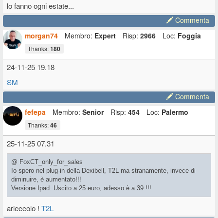
lo fanno ogni estate...
Commenta
morgan74
Membro:
Expert
Risp:
2966
Loc:
Foggia
Thanks:
180
24-11-25 19.18
SM
Commenta
fefepa
Membro:
Senior
Risp:
454
Loc:
Palermo
Thanks:
46
25-11-25 07.31
@ FoxCT_only_for_sales
Io spero nel plug-in della Dexibell, T2L ma stranamente, invece di
diminuire, è aumentato!!!
Versione Ipad. Uscito a 25 euro, adesso è a 39 !!!
arieccolo !
T2L