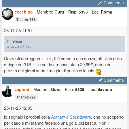
Commenta
cecchino
Membro:
Guru
Risp:
5396
Loc:
Roma
Thanks:
656
25-11-25 11.51
@ fefepa
arieccolo !
T2L
Dovresti correggere il link, ti è rimasto uno spazio all'inizio della
stringa dell'URL... e per la cronaca sta a 29,99€, meno del
prezzo dei giorni scorsi ma più di quello di lancio
Commenta
zaphod
Membro:
Guru
Risp:
6335
Loc:
Savona
Thanks:
797
25-11-25 12.03
io segnalo i prodotti della
Authentic Soundware
, che ho scoperto
per caso e mi stanno facendo una gola pazzesca. Non li
conosco, quindi ogni eventuale opinione è benvenuta, ma sono