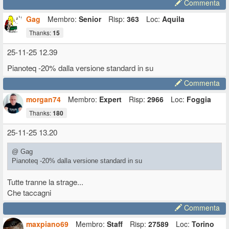
Commenta
Gag
Membro:
Senior
Risp:
363
Loc:
Aquila
Thanks:
15
25-11-25 12.39
Pianoteq -20% dalla versione standard in su
Commenta
morgan74
Membro:
Expert
Risp:
2966
Loc:
Foggia
Thanks:
180
25-11-25 13.20
@ Gag
Pianoteq -20% dalla versione standard in su
Tutte tranne la strage...
Che taccagni
Commenta
maxpiano69
Membro:
Staff
Risp:
27589
Loc:
Torino