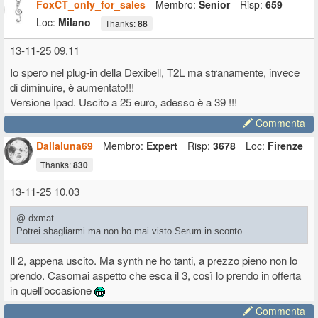
FoxCT_only_for_sales
Membro:
Senior
Risp:
659
Loc:
Milano
Thanks:
88
13-11-25 09.11
Io spero nel plug-in della Dexibell, T2L ma stranamente, invece
di diminuire, è aumentato!!!
Versione Ipad. Uscito a 25 euro, adesso è a 39 !!!
Commenta
Dallaluna69
Membro:
Expert
Risp:
3678
Loc:
Firenze
Thanks:
830
13-11-25 10.03
@ dxmat
Potrei sbagliarmi ma non ho mai visto Serum in sconto.
Il 2, appena uscito. Ma synth ne ho tanti, a prezzo pieno non lo
prendo. Casomai aspetto che esca il 3, così lo prendo in offerta
in quell'occasione
Commenta