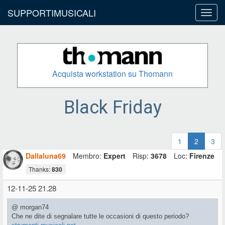
SUPPORTIMUSICALI
Toggl
navig
Acquista workstation su Thomann
Black Friday
1
2
3
Dallaluna69
Membro:
Expert
Risp:
3678
Loc:
Firenze
Thanks:
830
12-11-25 21.28
@ morgan74
Che ne dite di segnalare tutte le occasioni di questo periodo?