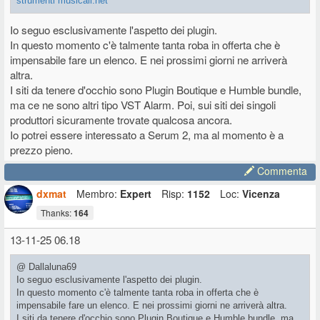
strumenti musicali.net
Io seguo esclusivamente l'aspetto dei plugin.
In questo momento c'è talmente tanta roba in offerta che è
impensabile fare un elenco. E nei prossimi giorni ne arriverà
altra.
I siti da tenere d'occhio sono Plugin Boutique e Humble bundle,
ma ce ne sono altri tipo VST Alarm. Poi, sui siti dei singoli
produttori sicuramente trovate qualcosa ancora.
Io potrei essere interessato a Serum 2, ma al momento è a
prezzo pieno.
Commenta
dxmat
Membro:
Expert
Risp:
1152
Loc:
Vicenza
Thanks:
164
13-11-25 06.18
@ Dallaluna69
Io seguo esclusivamente l'aspetto dei plugin.
In questo momento c'è talmente tanta roba in offerta che è
impensabile fare un elenco. E nei prossimi giorni ne arriverà altra.
I siti da tenere d'occhio sono Plugin Boutique e Humble bundle, ma