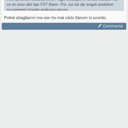
ce ne sono altri tipo VST Alarm. Poi, sui siti dei singoli produttori
sicuramente trovate qualcosa ancora.
Io potrei essere interessato a Serum 2, ma al momento è a prezzo
Potrei sbagliarmi ma non ho mai visto Serum in sconto.
pieno.
Commenta