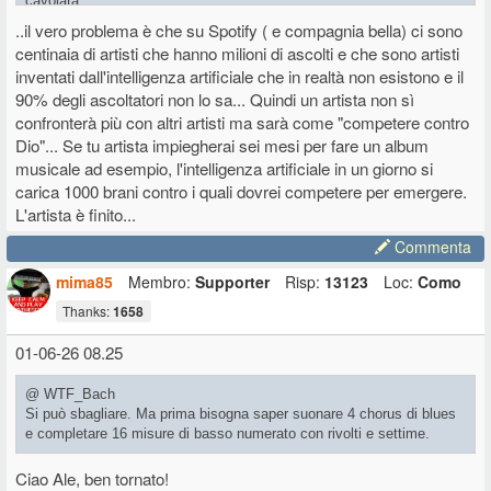
cavolata.
Vi propongo questo
video
spezzone di una intervista a Francesca
..il vero problema è che su Spotify ( e compagnia bella) ci sono
Michielin che secondo me lo spiega bene.
centinaia di artisti che hanno milioni di ascolti e che sono artisti
Lei lo ha detto come spunto per giustificare il suo pensiero ma io lo
inventati dall'intelligenza artificiale che in realtà non esistono e il
estenderei sia al maschile che al femminile... non vale solo per le
90% degli ascoltatori non lo sa... Quindi un artista non sì
donne.
confronterà più con altri artisti ma sarà come "competere contro
Secondo me in Italia siamo tutti dei gran cagacazzi (termine
specifico e scientifico
), se una cosa non rispetta perfettamente
Dio"... Se tu artista impiegherai sei mesi per fare un album
certi canoni che ci siamo dati allora ci sentiamo sempre tutti
musicale ad esempio, l'intelligenza artificiale in un giorno si
giustificati non solo a colpirla ma proprio a raderla al suolo.
carica 1000 brani contro i quali dovrei competere per emergere.
Non è che questo modo di fare e di pensare sia un tantino... tossico?
L'artista è finito...
E che magari, indirettamente, abbia contribuito anch'esso alla
decadenza non solo della musica ma dell'intero sistema almeno in
Commenta
Italia?
mima85
Membro:
Supporter
Risp:
13123
Loc:
Como
Poco fa parlavamo di Sonny Rollins e della qualità della musica che
Thanks:
1658
c'era al tempo, in cui lui era addirittura solo "uno dei tanti", ci si
stupisce sempre in questo forum di come sia cambiato tutto... ma
01-06-26 08.25
secondo voi non è che il mondo è peggiorato anche perché certi
atteggiamenti tossici invece di combatterli o arginarli li abbiamo
@ WTF_Bach
interiorizzati e resi parte della normalità? Ad esempio l'apparenza al
Si può sbagliare. Ma prima bisogna saper suonare 4 chorus di blues
posto della sostanza (cioè attaccare la Michielin perché ha fatto una
e completare 16 misure di basso numerato con rivolti e settime.
gaffe e magari nessuna critica sul piano musicale).
Forse ho bevuto troppi caffè... e sono solo le 9 e mezza
Lascio a
voi i commenti
Ciao Ale, ben tornato!