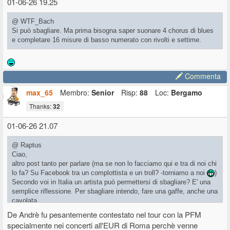
01-06-26 19.25
@ WTF_Bach
Si può sbagliare. Ma prima bisogna saper suonare 4 chorus di blues
e completare 16 misure di basso numerato con rivolti e settime.
Commenta
max_65
Membro:
Senior
Risp:
88
Loc:
Bergamo
Thanks:
32
01-06-26 21.07
@ Raptus
Ciao,
altro post tanto per parlare (ma se non lo facciamo qui e tra di noi chi
lo fa? Su Facebook tra un complottista e un troll? -torniamo a noi
)
Secondo voi in Italia un artista può permettersi di sbagliare? E' una
semplice riflessione. Per sbagliare intendo, fare una gaffe, anche una
cavolata.
Vi propongo questo
video
spezzone di una intervista a Francesca
De Andrè fu pesantemente contestato nel tour con la PFM
Michielin che secondo me lo spiega bene.
specialmente nei concerti all'EUR di Roma perchè venne
Lei lo ha detto come spunto per giustificare il suo pensiero ma io lo