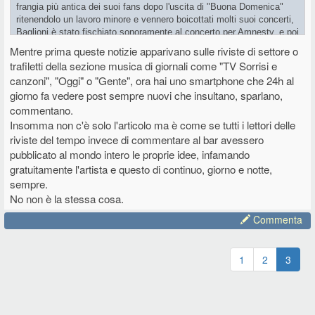
frangia più antica dei suoi fans dopo l'uscita di "Buona Domenica"
ritenendolo un lavoro minore e vennero boicottati molti suoi concerti,
Baglioni è stato fischiato sonoramente al concerto per Amnesty, e poi
non me ne vengono altri. Tre errori madornali da mettere a rischio la
Mentre prima queste notizie apparivano sulle riviste di settore o
loro carriera ma a tutti e tre la cosa non li scalfì più di tanto. La
trafiletti della sezione musica di giornali come "TV Sorrisi e
domanda è: se c'erano i social ai loro tempi ne avrebbero risentito
canzoni", "Oggi" o "Gente", ora hai uno smartphone che 24h al
maggiormente o no? E tutto il vociare che c'è oggigiorno amplificato
giorno fa vedere post sempre nuovi che insultano, sparlano,
proprio dai social non fa parte della grande massima "male o bene
commentano.
purchè se ne parli"?
Insomma non c'è solo l'articolo ma è come se tutti i lettori delle
riviste del tempo invece di commentare al bar avessero
pubblicato al mondo intero le proprie idee, infamando
gratuitamente l'artista e questo di continuo, giorno e notte,
sempre.
No non è la stessa cosa.
Commenta
1
2
3