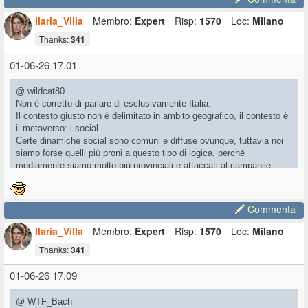
Ilaria_Villa
Membro:
Expert
Risp:
1570
Loc:
Milano
Thanks:
341
01-06-26 17.01
@ wildcat80
Non è corretto di parlare di esclusivamente Italia.
Il contesto giusto non è delimitato in ambito geografico, il contesto è
il metaverso: i social.
Certe dinamiche social sono comuni e diffuse ovunque, tuttavia noi
siamo forse quelli più proni a questo tipo di logica, perché
mediamente siamo molto più provinciali e attaccati al campanile
rispetto ad altre nazioni.
I social sono il terreno ideale dove emergono al meglio le varie
fazioni, che possono essere fazioni storiche (partiti, squadre, etc etc)
Commenta
oppure, e qui sta la vera perversione, nascere sul momento, con il
risultato di produrre vere e proprie tempeste di merda, cacce alle
Ilaria_Villa
Membro:
Expert
Risp:
1570
Loc:
Milano
streghe, processi mediatici... In questo, pur un un contesto molto più
Thanks:
341
ampio, siamo imbattibili.
01-06-26 17.09
@ WTF_Bach