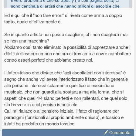
il vero problema è che su Spotify ( e compagnia bella) ci
sono centinaia di artisti che hanno milioni di ascolti e che
sono artisti inventati dall'intelligenza artificiale che in realtà
Ed è qui che il "non fare errori" si rivela come arma a doppio
non esistono e il 90% degli ascoltatori non lo sa
taglio, quale effettivamente è.
Se in quanto artista non posso sbagliare, chi non sbaglierà mai
Spotify è un'altra di quelle piattaforme che andrebbero boicottate, la
se non una macchina?
brodaglia AI di cui parli sono riusciti a generarla perché hanno usato
Abbiamo così tanto eliminato la possibilità di apprezzare anche i
la musica caricata sui loro server per addestrare la loro intelligenza
difetti dell'essere umano che ora ci troviamo a dover combattere
artificiale. L'hanno deciso unilateralmente, il loro contratto dice chiaro
contro esseri perfetti che abbiamo creato noi.
e tondo che la musica caricata verrà usata anche per quello scopo e
senza compensazione per gli autori, in barba a qualsiasi copyright.
Il fatto stesso che diciate che "agli ascoltatori non interessa" è
Alcuni ipotizzano che il fine ultimo sia quello di eliminare
segno che anche voi avete interiorizzato il fatto che in generale
completamente gli artisti umani dalla piattaforma per sostituirli in toto
alle persone interessi solamente quel tipo di esecuzione
con la musica generata dall'intelligenza artificiale, che per loro costa
musicale, che non guardi alla sostanza ma alla forma, che si
molto meno mentre gli utenti sono confrontati con continui aumenti
aspetti che quei 4/4 siano perfetti e non rallentati, che quel solo
dei prezzi degli abbonamenti. Forse è un'ipotesi un tantinello
sia breve e in quel preciso istante etc.
complottistica, però non mi stupirei se qualcuno nelle alte sfere di
Spotify stesse accarezzando l'idea. E tecnicamente la cosa è
Qui mi riallaccio al pensiero iniziale, il fatto di ragionare per
perfettamente fattibile, gli strumenti per farlo li hanno tutti e appunto
paradigmi (funzionali al proprio ambiente chiuso), è tossico e
sono già in funzione.
infatti ha prodotto un mondo tossico.
Come giustamente dici, se alla maggior parte della gente non
Commenta