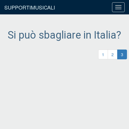
SUPPORTIMUSICALI
Toggl
navig
Si può sbagliare in Italia?
1
2
3