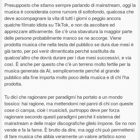
Presupposto che stiamo sempre parlando di mainstream, oggi la
musica è considerata come rumore di sottofondo, qualcosa che
deve accompagnare la vita di tutti i giorni o peggio ancora
qualche filmato idiota su TikTok, e non da ascoltare ed
apprezzare attivamente. Se c'è una sbavatura la maggior parte
delle persone probabilmente manco se ne accorge. Viene
prodotta musica che nella testa del pubblico se dura due mesi è
già tanto, per poi venir dimenticata perché sostituita da
qualcos'altro che dovrà durare per i due mesi successivi, e via
così. È anche per questo che c'è un terreno molto fertile per la
musica generata da AI, semplicemente perché al grande
pubblico alla fine importa molto poco della musica e di chi l'ha
prodotta.
Tu dici che ragionare per paradigmi ha portato a un mondo
tossico: hai ragione, ma mettendomi nei panni di chi con queste
cose ci campa, cioè i musicisti, purtroppo deve per forza
ragionare secondo questi paradigmi perché il sistema del
mainstream e delle major discografiche glielo impone. Se no non
vende e fa la fame. È brutto da dire, ma oggi chi può permettersi
di fare musica che abbia veramente un valore artistico sono