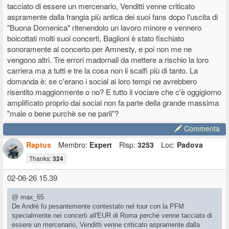
tacciato di essere un mercenario, Venditti venne criticato
estenderei sia al maschile che al femminile... non vale solo per le
aspramente dalla frangia più antica dei suoi fans dopo l'uscita di
donne.
"Buona Domenica" ritenendolo un lavoro minore e vennero
Secondo me in Italia siamo tutti dei gran cagacazzi (termine
specifico e scientifico
), se una cosa non rispetta perfettamente
boicottati molti suoi concerti, Baglioni è stato fischiato
certi canoni che ci siamo dati allora ci sentiamo sempre tutti
sonoramente al concerto per Amnesty, e poi non me ne
giustificati non solo a colpirla ma proprio a raderla al suolo.
vengono altri. Tre errori madornali da mettere a rischio la loro
Non è che questo modo di fare e di pensare sia un tantino... tossico?
carriera ma a tutti e tre la cosa non li scalfì più di tanto. La
E che magari, indirettamente, abbia contribuito anch'esso alla
domanda è: se c'erano i social ai loro tempi ne avrebbero
decadenza non solo della musica ma dell'intero sistema almeno in
risentito maggiormente o no? E tutto il vociare che c'è oggigiorno
Italia?
amplificato proprio dai social non fa parte della grande massima
Poco fa parlavamo di Sonny Rollins e della qualità della musica che
"male o bene purchè se ne parli"?
c'era al tempo, in cui lui era addirittura solo "uno dei tanti", ci si
stupisce sempre in questo forum di come sia cambiato tutto... ma
Commenta
secondo voi non è che il mondo è peggiorato anche perché certi
Raptus
Membro:
Expert
Risp:
3253
Loc:
Padova
atteggiamenti tossici invece di combatterli o arginarli li abbiamo
interiorizzati e resi parte della normalità? Ad esempio l'apparenza al
Thanks:
324
posto della sostanza (cioè attaccare la Michielin perché ha fatto una
gaffe e magari nessuna critica sul piano musicale).
02-06-26 15.39
Forse ho bevuto troppi caffè... e sono solo le 9 e mezza
Lascio a
voi i commenti
@ max_65
De Andrè fu pesantemente contestato nel tour con la PFM
specialmente nei concerti all'EUR di Roma perchè venne tacciato di
essere un mercenario, Venditti venne criticato aspramente dalla