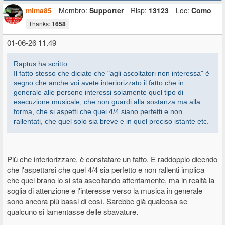
fregherà nulla della provenienza della musica, per gli artisti sarà
mima85
Membro:
Supporter
Risp:
13123
Loc:
Como
impossibile competere. Il non fare errori, per tornare sull'argomento
del thread, non basterà più.
Thanks:
1658
01-06-26 11.49
Raptus ha scritto:
Il fatto stesso che diciate che "agli ascoltatori non interessa" è
segno che anche voi avete interiorizzato il fatto che in
generale alle persone interessi solamente quel tipo di
esecuzione musicale, che non guardi alla sostanza ma alla
forma, che si aspetti che quei 4/4 siano perfetti e non
rallentati, che quel solo sia breve e in quel preciso istante etc.
Più che interiorizzare, è constatare un fatto. E raddoppio dicendo
che l'aspettarsi che quel 4/4 sia perfetto e non rallenti implica
che quel brano lo si sta ascoltando attentamente, ma in realtà la
soglia di attenzione e l'interesse verso la musica in generale
sono ancora più bassi di così. Sarebbe già qualcosa se
qualcuno si lamentasse delle sbavature.