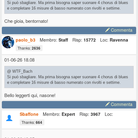
Si può sbagliare. Ma prima bisogna saper suonare 4 chorus di blues
e completare 16 misure di basso numerato con rivolti e settime.
Che gioia, bentornato!
Commenta
paolo_b3
Membro:
Staff
Risp:
15772
Loc:
Ravenna
Thanks:
2636
01-06-26 18.08
@ WTF_Bach
Si può sbagliare. Ma prima bisogna saper suonare 4 chorus di blues
e completare 16 misure di basso numerato con rivolti e settime.
Bello leggerti qui, nasone!
Commenta
Sbaffone
Membro:
Expert
Risp:
3967
Loc:
Thanks:
664