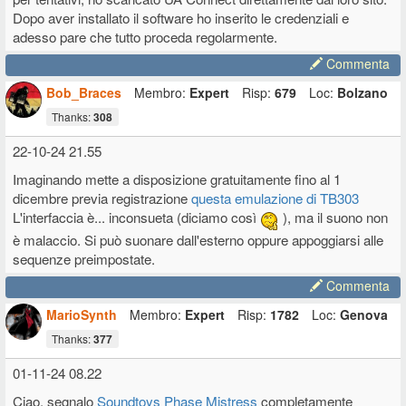
Dopo aver installato il software ho inserito le credenziali e
adesso pare che tutto proceda regolarmente.
Commenta
Bob_Braces
Membro:
Expert
Risp:
679
Loc:
Bolzano
Thanks:
308
22-10-24 21.55
Imaginando mette a disposizione gratuitamente fino al 1
dicembre previa registrazione
questa emulazione di TB303
L'interfaccia è... inconsueta (diciamo così
), ma il suono non
è malaccio. Si può suonare dall'esterno oppure appoggiarsi alle
sequenze preimpostate.
Commenta
MarioSynth
Membro:
Expert
Risp:
1782
Loc:
Genova
Thanks:
377
01-11-24 08.22
Ciao, segnalo
Soundtoys Phase Mistress
completamente