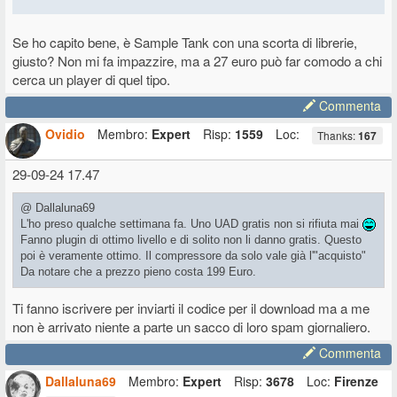
Se ho capito bene, è Sample Tank con una scorta di librerie,
giusto? Non mi fa impazzire, ma a 27 euro può far comodo a chi
cerca un player di quel tipo.
Commenta
Ovidio
Membro:
Expert
Risp:
1559
Loc:
Thanks:
167
29-09-24 17.47
@ Dallaluna69
L'ho preso qualche settimana fa. Uno UAD gratis non si rifiuta mai
Fanno plugin di ottimo livello e di solito non li danno gratis. Questo
poi è veramente ottimo. Il compressore da solo vale già l'"acquisto"
Da notare che a prezzo pieno costa 199 Euro.
Ti fanno iscrivere per inviarti il codice per il download ma a me
non è arrivato niente a parte un sacco di loro spam giornaliero.
Commenta
Dallaluna69
Membro:
Expert
Risp:
3678
Loc:
Firenze