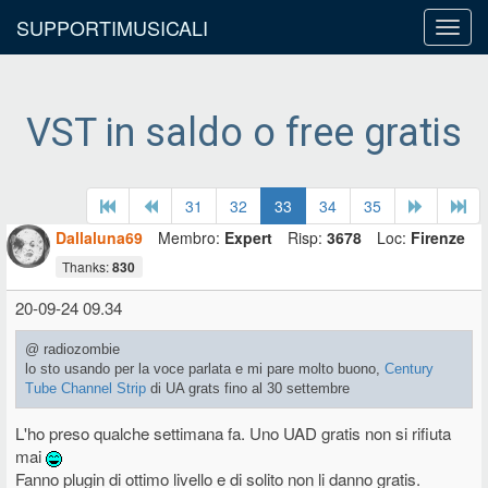
SUPPORTIMUSICALI
Toggl
navig
VST in saldo o free gratis
31
32
33
34
35
Dallaluna69
Membro:
Expert
Risp:
3678
Loc:
Firenze
Thanks:
830
20-09-24 09.34
@ radiozombie
lo sto usando per la voce parlata e mi pare molto buono,
Century
Tube Channel Strip
di UA grats fino al 30 settembre
L'ho preso qualche settimana fa. Uno UAD gratis non si rifiuta
mai
Fanno plugin di ottimo livello e di solito non li danno gratis.