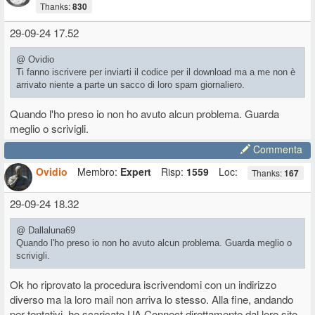
Thanks:
830
29-09-24 17.52
@ Ovidio
Ti fanno iscrivere per inviarti il codice per il download ma a me non è
arrivato niente a parte un sacco di loro spam giornaliero.
Quando l'ho preso io non ho avuto alcun problema. Guarda
meglio o scrivigli.
Commenta
Ovidio
Membro:
Expert
Risp:
1559
Loc:
Thanks:
167
29-09-24 18.32
@ Dallaluna69
Quando l'ho preso io non ho avuto alcun problema. Guarda meglio o
scrivigli.
Ok ho riprovato la procedura iscrivendomi con un indirizzo
diverso ma la loro mail non arriva lo stesso. Alla fine, andando
per tentativi, ho scaricato UA Connect direttamente dal loro sito.