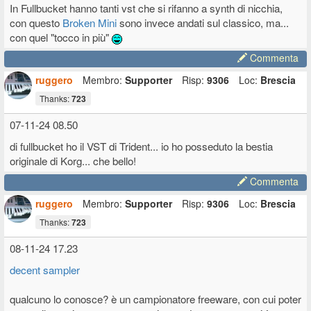
In Fullbucket hanno tanti vst che si rifanno a synth di nicchia,
con questo
Broken Mini
sono invece andati sul classico, ma...
con quel "tocco in più"
Commenta
ruggero
Membro:
Supporter
Risp:
9306
Loc:
Brescia
Thanks:
723
07-11-24 08.50
di fullbucket ho il VST di Trident... io ho posseduto la bestia
originale di Korg... che bello!
Commenta
ruggero
Membro:
Supporter
Risp:
9306
Loc:
Brescia
Thanks:
723
08-11-24 17.23
decent sampler
qualcuno lo conosce? è un campionatore freeware, con cui poter