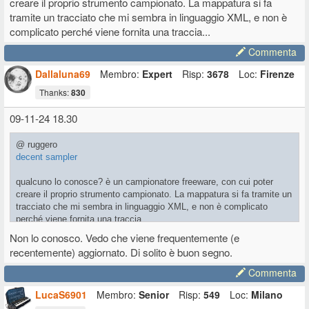
creare il proprio strumento campionato. La mappatura si fa
tramite un tracciato che mi sembra in linguaggio XML, e non è
complicato perché viene fornita una traccia...
Commenta
Dallaluna69
Membro:
Expert
Risp:
3678
Loc:
Firenze
Thanks:
830
09-11-24 18.30
@ ruggero
decent sampler
qualcuno lo conosce? è un campionatore freeware, con cui poter
creare il proprio strumento campionato. La mappatura si fa tramite un
tracciato che mi sembra in linguaggio XML, e non è complicato
perché viene fornita una traccia...
Non lo conosco. Vedo che viene frequentemente (e
recentemente) aggiornato. Di solito è buon segno.
Commenta
LucaS6901
Membro:
Senior
Risp:
549
Loc:
Milano