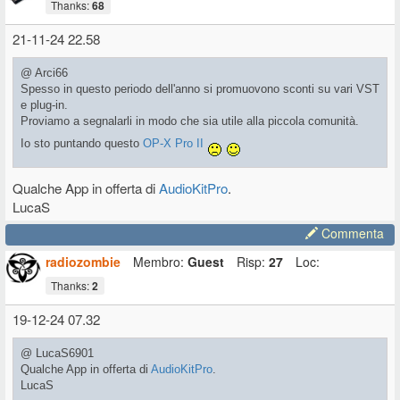
Thanks:
68
21-11-24 22.58
@ Arci66
Spesso in questo periodo dell'anno si promuovono sconti su vari VST
e plug-in.
Proviamo a segnalarli in modo che sia utile alla piccola comunità.
Io sto puntando questo
OP-X Pro II
Qualche App in offerta di
AudioKitPro
.
LucaS
Commenta
radiozombie
Membro:
Guest
Risp:
27
Loc:
Thanks:
2
19-12-24 07.32
@ LucaS6901
Qualche App in offerta di
AudioKitPro
.
LucaS