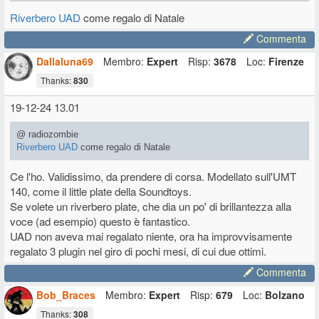
Riverbero UAD
come regalo di Natale
Commenta
Dallaluna69
Membro:
Expert
Risp:
3678
Loc:
Firenze
Thanks:
830
19-12-24 13.01
@ radiozombie
Riverbero UAD
come regalo di Natale
Ce l'ho. Validissimo, da prendere di corsa. Modellato sull'UMT
140, come il little plate della Soundtoys.
Se volete un riverbero plate, che dia un po' di brillantezza alla
voce (ad esempio) questo è fantastico.
UAD non aveva mai regalato niente, ora ha improvvisamente
regalato 3 plugin nel giro di pochi mesi, di cui due ottimi.
Commenta
Bob_Braces
Membro:
Expert
Risp:
679
Loc:
Bolzano
Thanks:
308