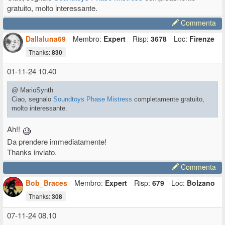
gratuito, molto interessante.
Commenta
Dallaluna69
Membro:
Expert
Risp:
3678
Loc:
Firenze
Thanks:
830
01-11-24 10.40
@ MarioSynth
Ciao, segnalo
Soundtoys Phase Mistress
completamente gratuito,
molto interessante.
Ah!!
Da prendere immediatamente!
Thanks inviato.
Commenta
Bob_Braces
Membro:
Expert
Risp:
679
Loc:
Bolzano
Thanks:
308
07-11-24 08.10