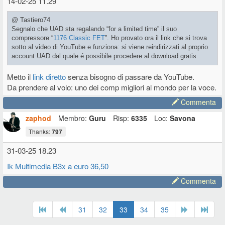
14-02-25 11.29
@ Tastiero74
Segnalo che UAD sta regalando “for a limited time” il suo
compressore “
1176 Classic FET
”. Ho provato ora il link che si trova
sotto al video di YouTube e funziona: si viene reindirizzati al proprio
account UAD dal quale é possibile procedere al download gratis.
Metto il
link diretto
senza bisogno di passare da YouTube.
Da prendere al volo: uno dei comp migliori al mondo per la voce.
Commenta
zaphod
Membro:
Guru
Risp:
6335
Loc:
Savona
Thanks:
797
31-03-25 18.23
Ik Multimedia B3x a euro 36,50
Commenta
31
32
33
34
35