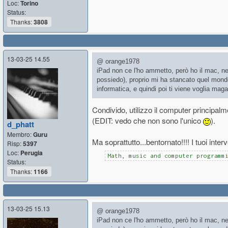
Loc:
Torino
Status:
Thanks:
3808
13-03-25 14.55
@ orange1978
iPad non ce l'ho ammetto, però ho il mac, n
possiedo), proprio mi ha stancato quel mondo
informatica, e quindi poi ti viene voglia maga
Condivido, utilizzo il computer principalme
(EDIT: vedo che non sono l'unico
).
d_phatt
Membro:
Guru
Ma soprattutto...bentornato!!!! I tuoi inte
Risp:
5397
Loc:
Perugia
Math, music and computer programm
Status:
Thanks:
1166
13-03-25 15.13
@ orange1978
iPad non ce l'ho ammetto, però ho il mac, n