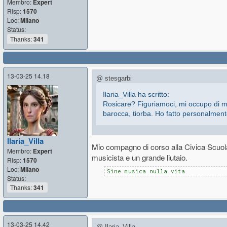
Membro:
Expert
Risp:
1570
Loc:
Milano
Status:
Thanks:
341
13-03-25 14.18
@ stesgarbi
Ilaria_Villa ha scritto:
Rosicare? Figuriamoci, mi occupo di mu
barocca, tiorba. Ho fatto personalmente
Chissà, magari conosci il mio antico bassista 
Ilaria_Villa
Mio compagno di corso alla Civica Scuola
trasferirsi ad insegnare a Torino.
Membro:
Expert
musicista e un grande liutaio.
Risp:
1570
Loc:
Milano
Sine musica nulla vita
Status:
Thanks:
341
13-03-25 14.42
@ Ilaria_Villa