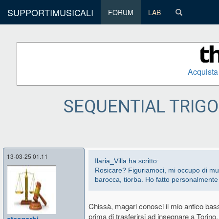
SUPPORTIMUSICALI
FORUM
LAB
Acquista
SEQUENTIAL TRIGON 
13-03-25 01.11
Ilaria_Villa ha scritto:
Rosicare? Figuriamoci, mi occupo di musi
barocca, tiorba. Ho fatto personalmente l
Chissà, magari conosci il mio antico bassis
prima di trasferirsi ad insegnare a Torino.