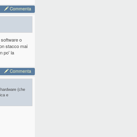
Commenta
 software o
non stacco mai
n po' la
Commenta
 hardware (che
ica e