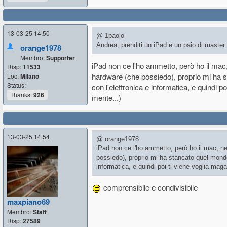
13-03-25 14.50
@ 1paolo
Andrea, prenditi un iPad e un paio di master 
orange1978
Membro:
Supporter
iPad non ce l'ho ammetto, però ho il mac
Risp:
11533
hardware (che possiedo), proprio mi ha 
Loc:
Milano
Status:
con l'elettronica e informatica, e quindi p
Thanks:
926
mente...)
13-03-25 14.54
@ orange1978
iPad non ce l'ho ammetto, però ho il mac, n
possiedo), proprio mi ha stancato quel mondo
informatica, e quindi poi ti viene voglia maga
comprensibile e condivisibile
maxpiano69
Membro:
Staff
Risp:
27589