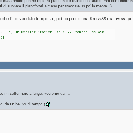
 (sarà anche perche registro parecchio e quindi non stacco mai con l'elettron
ri di suonare il pianoforte! almeno per staccare un po' la mente...)
rg che ti ho venduto tempo fa ; poi ho preso una Kross88 ma aveva pro
256 Gb, HP Docking Station Usb-c G5, Yamaha Pss a50,
 II
nso mi soffermerò a lungo, vedremo dai....
do, da un bel po' di tempo!)