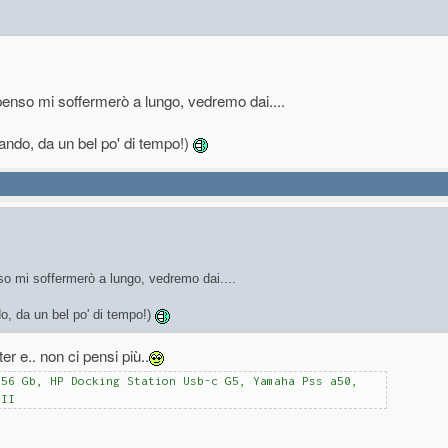
 penso mi soffermerò a lungo, vedremo dai....
cando, da un bel po' di tempo!)
nso mi soffermerò a lungo, vedremo dai....
do, da un bel po' di tempo!)
er e.. non ci pensi più..
256 Gb, HP Docking Station Usb-c G5, Yamaha Pss a50,
 II