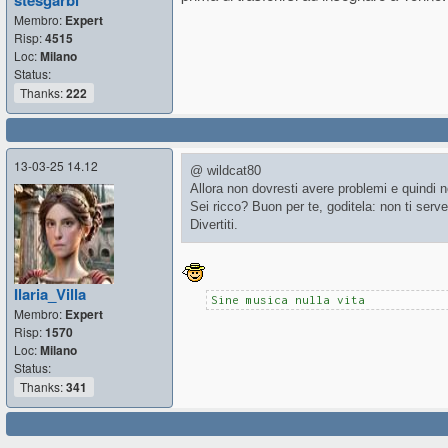
stesgarbi
Membro:
Expert
Risp:
4515
Loc:
Milano
Status:
Thanks:
222
13-03-25 14.12
@ wildcat80
Allora non dovresti avere problemi e quindi n
Sei ricco? Buon per te, goditela: non ti serv
Divertiti.
Ilaria_Villa
Sine musica nulla vita
Membro:
Expert
Risp:
1570
Loc:
Milano
Status:
Thanks:
341