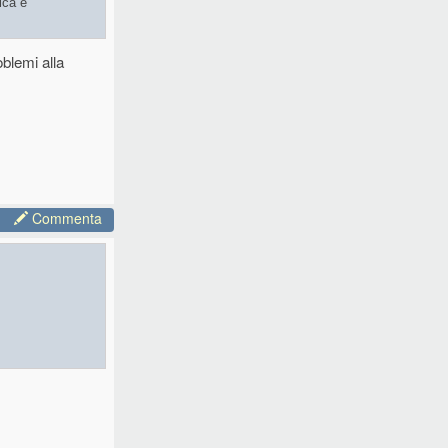
ica e
blemi alla
Commenta