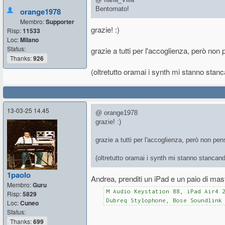
Bentornato!
orange1978
Membro:
Supporter
grazie! :)
Risp:
11533
Loc:
Milano
Status:
grazie a tutti per l'accoglienza, però non
Thanks:
926
(oltretutto oramai i synth mi stanno stan
13-03-25 14.45
@ orange1978
grazie! :)
grazie a tutti per l'accoglienza, però non pe
(oltretutto oramai i synth mi stanno stancan
1paolo
Andrea, prenditi un iPad e un paio di mast
Membro:
Guru
M Audio Keystation 88, iPad Air4 
Risp:
5829
Dubreq Stylophone, Bose Soundlink
Loc:
Cuneo
Status:
Thanks:
699