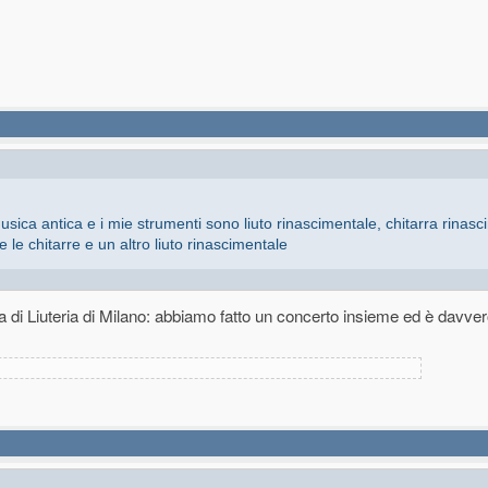
sica antica e i mie strumenti sono liuto rinascimentale, chitarra rinasc
 le chitarre e un altro liuto rinascimentale
(Filippo Lesca) che si è diplomato in liuto a Milano ed ha fatto il liutaio a Ve
 di Liuteria di Milano: abbiamo fatto un concerto insieme ed è davve