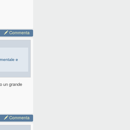
Commenta
imentale e
rona, prima di
ro un grande
Commenta