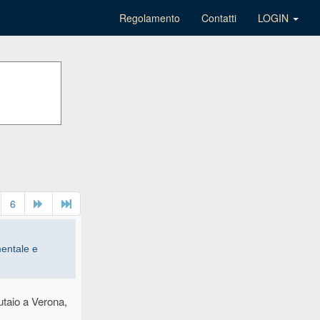
Regolamento
Contatti
LOGIN
6
mentale e
iutaio a Verona,