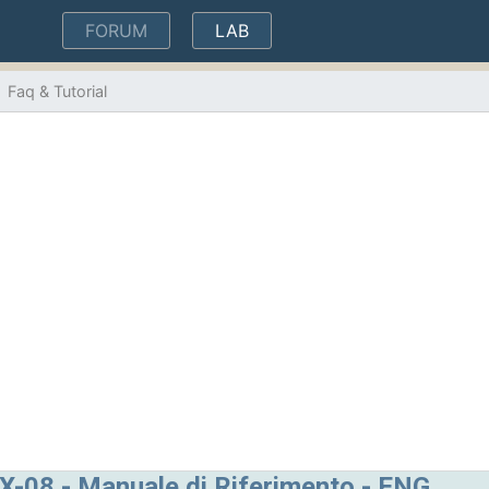
(current)
FORUM
LAB
Faq & Tutorial
X-08 - Manuale di Riferimento - ENG