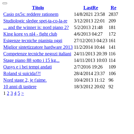
Titolo
LastRe
Re
Casio px5s: reddere rationem
14/8/2021 23:58
2837
Studiologic sledge spet-ta-co-la-re
3/12/2013 22:01
209
... and the winner is: nord piano 2?
5/2/2013 21:48
181
King korg vs nl4 - fight club
4/6/2013 04:27
172
Esigenze tecniche pianista oggi
27/12/2013 04:23
161
Miglior sintetizzatore hardware 2013
11/2/2014 10:44
141
Competenze tecniche negozi italiani
24/11/2013 20:39
116
Stage piano 88 sotto i 15 kg...
14/11/2013 10:03
114
Oasys e i bei tempi andati
2/7/2016 19:26
109
Roland si suicida!?!
28/4/2014 23:37
106
Nord stage 2, je t'aime.
10/4/2013 11:12
96
10 anni di tastiere
18/3/2012 20:02
92
1
2
3
4
5
>